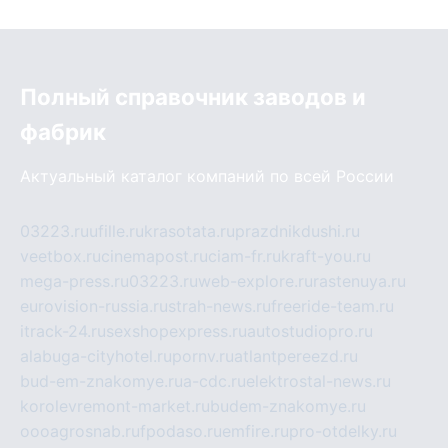
Полный справочник заводов и
фабрик
Актуальный каталог компаний по всей России
03223.ru
ufille.ru
krasotata.ru
prazdnikdushi.ru
veetbox.ru
cinemapost.ru
ciam-fr.ru
kraft-you.ru
mega-press.ru
03223.ru
web-explore.ru
rastenuya.ru
eurovision-russia.ru
strah-news.ru
freeride-team.ru
itrack-24.ru
sexshopexpress.ru
autostudiopro.ru
alabuga-cityhotel.ru
pornv.ru
atlantpereezd.ru
bud-em-znakomye.ru
a-cdc.ru
elektrostal-news.ru
korolevremont-market.ru
budem-znakomye.ru
oooagrosnab.ru
fpodaso.ru
emfire.ru
pro-otdelky.ru