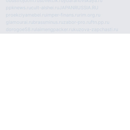
obustrojdom.ru
sovetcik.ru
ybaranovskaya.ru
ppknews.ru
cult-alshei.ru
JAPANRUSSIA.RU
proekciyamebel.ru
imper-finans.ru
rim.org.ru
glamourai.ru
brassminus.ru
zabor-pro.ru
ftn.pp.ru
dorogoe58.ru
laimengpacker.ru
kuzova-zapchasti.ru
sageerp.ru
taxodrom.ru
dsrazvitie.ru
hardcity.net.ru
ratinghomegames.ru
topservice25.ru
gubernyan.ru
gtglasslined.ru
ii4.ru
tssport.spb.ru
andorra24.com
blackwallstreet.ru
oboimos.ru
optim-doors.com.ru
ikuch.ru
nycr.org.ru
npa21.ru
vremya-ch.spb.ru
desert000.ru
ivtorgi.ru
ifiori.ru
catalog-statei.ru
dcv.org.ru
spetsmaster174.ru
ipkameryhiseeu.ru
dum26.ru
ruspol.spb.ru
fr-opendp.ru
kam-solnyshko.ru
cheyenne-arapaho.ru
sevzapmetal.spb.ru
ted-lapidus.spb.ru
parasite-eliminator.ru
sigma-complete.ru
modernworld.ru
dama-moda.ru
eholot-group.ru
sk-nvkz.ru
DRONGOLD.RU
democratia2.ru
i-farmer.ru
mass-sport.org