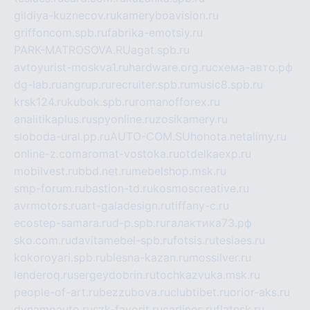
gildiya-kuznecov.ru
kameryboavision.ru
griffoncom.spb.ru
fabrika-emotsiy.ru
PARK-MATROSOVA.RU
agat.spb.ru
avtoyurist-moskva1.ru
hardware.org.ru
схема-авто.рф
dg-lab.ru
angrup.ru
recruiter.spb.ru
music8.spb.ru
krsk124.ru
kubok.spb.ru
romanofforex.ru
analitikaplus.ru
spyonline.ru
zosikamery.ru
sloboda-ural.pp.ru
AUTO-COM.SU
hohota.net
alimy.ru
online-z.com
aromat-vostoka.ru
otdelkaexp.ru
mobilvest.ru
bbd.net.ru
mebelshop.msk.ru
smp-forum.ru
bastion-td.ru
kosmoscreative.ru
avrmotors.ru
art-galadesign.ru
tiffany-c.ru
ecostep-samara.ru
d-p.spb.ru
галактика73.рф
sko.com.ru
davitamebel-spb.ru
fotsis.ru
tesiaes.ru
kokoroyari.spb.ru
blesna-kazan.ru
mossilver.ru
lenderoq.ru
sergeydobrin.ru
tochkazvuka.msk.ru
people-of-art.ru
bezzubova.ru
clubtibet.ru
orior-aks.ru
dynamoauto.ru
szk-favorit.ru
carlines.ru
flatnsk.ru