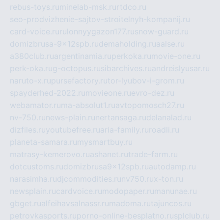
rebus-toys.ru
minelab-msk.ru
rtdco.ru
seo-prodvizhenie-sajtov-stroitelnyh-kompanij.ru
card-voice.ru
rulonnyygazon177.ru
snow-guard.ru
domizbrusa-9x12spb.ru
demaholding.ru
aalse.ru
a380club.ru
argentinamia.ru
perkoka.ru
movie-one.ru
perk-oka.ru
g-octopus.ru
sibarchives.ru
andreislyusar.ru
naruto-x.ru
pursefactory.ru
tor-lyubov-i-grom.ru
spayderhed-2022.ru
movieone.ru
evro-dez.ru
webamator.ru
ma-absolut1.ru
avtopomosch27.ru
nv-750.ru
news-plain.ru
nertansaga.ru
delanalad.ru
dizfiles.ru
youtubefree.ru
aria-family.ru
roadli.ru
planeta-samara.ru
mysmartbuy.ru
matrasy-kemerovo.ru
ashanet.ru
trade-farm.ru
dotcustoms.ru
domizbrusa9x12spb.ru
autodamp.ru
narasimha.ru
djcommodities.ru
nv750.ru
x-ton.ru
newsplain.ru
cardvoice.ru
modopaper.ru
manunae.ru
gbget.ru
alfeihavsalnassr.ru
madoma.ru
tajuncos.ru
petrovkasports.ru
porno-online-besplatno.ru
splclub.ru