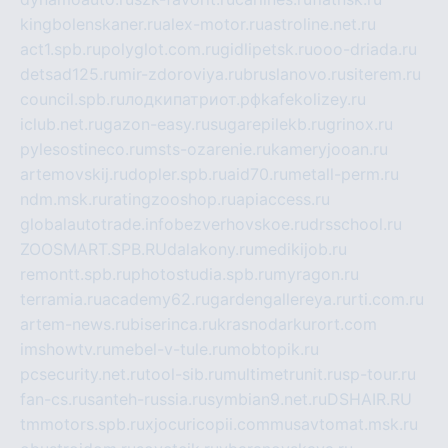
kingbolenskaner.ru
alex-motor.ru
astroline.net.ru
act1.spb.ru
polyglot.com.ru
gidlipetsk.ru
ooo-driada.ru
detsad125.ru
mir-zdoroviya.ru
bruslanovo.ru
siterem.ru
council.spb.ru
лодкипатриот.рф
kafekolizey.ru
iclub.net.ru
gazon-easy.ru
sugarepilekb.ru
grinox.ru
pylesostineco.ru
msts-ozarenie.ru
kameryjooan.ru
artemovskij.ru
dopler.spb.ru
aid70.ru
metall-perm.ru
ndm.msk.ru
ratingzooshop.ru
apiaccess.ru
globalautotrade.info
bezverhovskoe.ru
drsschool.ru
ZOOSMART.SPB.RU
dalakony.ru
medikijob.ru
remontt.spb.ru
photostudia.spb.ru
myragon.ru
terramia.ru
academy62.ru
gardengallereya.ru
rti.com.ru
artem-news.ru
biserinca.ru
krasnodarkurort.com
imshowtv.ru
mebel-v-tule.ru
mobtopik.ru
pcsecurity.net.ru
tool-sib.ru
multimetrunit.ru
sp-tour.ru
fan-cs.ru
santeh-russia.ru
symbian9.net.ru
DSHAIR.RU
tmmotors.spb.ru
xjocuricopii.com
musavtomat.msk.ru