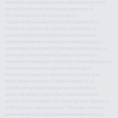
ukrasotki.ru
seksuzbek.ru
seks-uzbek.ru
porno-vk.ru
sovratili.ru
olecoon.ru
vd-dosug.ru
adonyev.ru
rbc-news.ru
porno-skvirt.ru
krospr.ru
13autor-kolonka.ru
sormol.ru
2rich.ru
hostel-65.ru
hostserve.ru
porno-na-russkom.ru
mishinlab.ru
neznobi.ru
bigfatcc.ru
habble.ru
starbucksvia.ru
delfinet.ru
silvernano.ru
elestal.ru
vektor-doroga.ru
velotrenajery.ru
pronso54.ru
lenasever.ru
lovinskix.ru
show-pets.ru
smartnews03.ru
discofoxworld.ru
miraclecoon.ru
pongup.ru
hostel65.ru
liura.ru
glasspb.ru
firehunters.ru
gribowo.ru
gnalis.ru
bulkitula.ru
hometown-france.ru
1-xbeticricetc-1-xbetti-5.ru
shop-garena.ru
cricetc-1-xbetr-1-xbetcc-2.ru
one-life-story.ru
top-halyava.ru
accounts112.ru
poka-vse-doma-2.ru
3-d-file.ru
hahahaharms.ru
g2012.ru
tst-1.ru
shaggy-cat.ru
opsmgr.ru
ev-gallery.ru
g-2012.ru
ops-mgr.ru
accounts-112.ru
csm-demo.ru
poka-vse-doma2.ru
airgungames.ru
allseo-host.ru