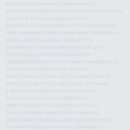
kitubeu2kuhnyanazakaz.ru
naperekate.ru
kuhnyaofabrikaufabrik.ru
kitubeu-2-kuhnyanazakaz.ru
xehyroo-5-kuhnyanazakaz.ru
cs-68.ru
guzywia-4-kuhnyanazakaz.ru
mir-tk.ru
vlknrussia.ru
cs68.ru
vladivostok-map.ru
video-seks.ru
bankaribi.ru
raszar.ru
vskrytie-zamkov-moskva113.ru
lipetsktelecom.ru
tovudyi4kuhnyanazakaz.ru
seksuzb.ru
guzywia4kuhnyanazakaz.ru
fabrikaofabrikaokuhny.ru
kuhnyaekuhnyaafabrika.ru
kuhnyaykuhnyayfabrika.ru
e-abis1c.ru
store-brawl-stars.ru
kts-services.ru
dark-sand.ru
sindika-01.ru
sp-life.ru
x-legion.ru
sib-archives.ru
e-abis-1-c.ru
sindika01.ru
venda-festival.ru
store-brawlstars.ru
dooraleksandria.ru
antenna-highly.ru
mine-lab-msk.ru
1-mus.ru
3-sex-porn.ru
ban-damn.ru
purse-factory.ru
viagra-tablet.ru
fasbags.ru
adler-jun.ru
bandamn.ru
fincontech.ru
3sexporn.ru
1mus.ru
darksand.ru