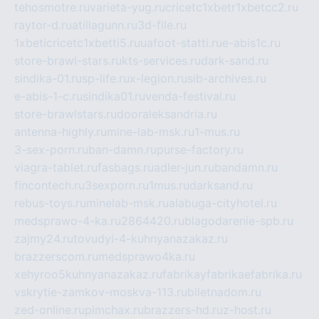
tehosmotre.ru
varieta-yug.ru
cricetc1xbetr1xbetcc2.ru
raytor-d.ru
atillagunn.ru
3d-file.ru
1xbeticricetc1xbetti5.ru
uafoot-statti.ru
e-abis1c.ru
store-brawl-stars.ru
kts-services.ru
dark-sand.ru
sindika-01.ru
sp-life.ru
x-legion.ru
sib-archives.ru
e-abis-1-c.ru
sindika01.ru
venda-festival.ru
store-brawlstars.ru
dooraleksandria.ru
antenna-highly.ru
mine-lab-msk.ru
1-mus.ru
3-sex-porn.ru
ban-damn.ru
purse-factory.ru
viagra-tablet.ru
fasbags.ru
adler-jun.ru
bandamn.ru
fincontech.ru
3sexporn.ru
1mus.ru
darksand.ru
rebus-toys.ru
minelab-msk.ru
alabuga-cityhotel.ru
medsprawo-4-ka.ru
2864420.ru
blagodarenie-spb.ru
zajmy24.ru
tovudyi-4-kuhnyanazakaz.ru
brazzerscom.ru
medsprawo4ka.ru
xehyroo5kuhnyanazakaz.ru
fabrikayfabrikaefabrika.ru
vskrytie-zamkov-moskva-113.ru
biletnadom.ru
zed-online.ru
pimchax.ru
brazzers-hd.ru
z-host.ru