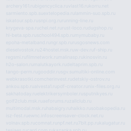
archery161.ru
bigencyclica.ru
vlast16.ru
korru.net
sarmiento.spb.su
extelopedia.ru
lammin-suo.spb.ru
iskatour.spb.ru
snpi.org.ru
running-line.ru
krygeva-spa.ru
chel.net.ru
rust-loco.ru
dugshop.ru
hl-beta.spb.ru
school494.spb.ru
mymubaby.ru
epoha-metalband.ru
ngr.spb.ru
rusgosnews.com
dieselvostok.ru
24hostel.msk.ru
w-dev.ru
f-ship.ru
regsmi.ru
filmnetwork.ru
malinasp.ru
kinosvin.ru
h2o-salon.ru
malutkayork.ru
deltaprim.spb.ru
tango-perm.ru
gooddir.ru
sgv.su
multiki-online.com
webkrasotki.com
cherinvest.ru
detskiy-ostrov.ru
ankou.spb.ru
alvesta1.ru
pdf-creator.ru
nix-files.org.ru
sakhatoday.ru
elektrikersymboler.ru
sputnikyes.ru
golf2club.msk.ru
aeforums.ru
zallclub.ru
multimodal.msk.ru
habaigry.ru
haikko.ru
sobakopedia.ru
isz-fest.ru
ewnc.info
screensaver-clock.net.ru
volnav.spb.ru
comnat.ru
npf.net.ru
7bit.pp.ru
kalugatur.ru
tesiaes.ru
card.com.ru
kazanka.spb.ru