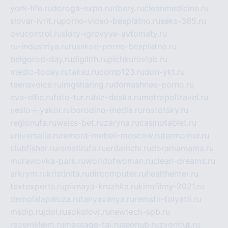
york-life.ru
doroga-expo.ru
ribery.ru
cleanmedicine.ru
slovar-ivrit.ru
porno-video-besplatno.ru
seks-365.ru
ovucontrol.ru
sloty-igrovyye-avtomaty.ru
ru-industriya.ru
russkoe-porno-besplatno.ru
belgorod-day.ru
digilith.ru
pichkurovlab.ru
medic-today.ru
taksu.ru
comp123.ru
don-ykt.ru
teensvoice.ru
imgsharing.ru
domashnee-porno.ru
eva-elfie.ru
foto-tur.ru
biz-doska.ru
metropoltravel.ru
veslo-i-yakor.ru
borodino-media.ru
rostotsky.ru
regionufa.ru
weiss-bet.ru
zaryna.ru
casinotablet.ru
universalia.ru
remont-mebeli-moscow.ru
termomur.ru
clubfisher.ru
remstirufa.ru
erdamchi.ru
doramamama.ru
muraviovka-park.ru
worldofwoman.ru
clean-dreams.ru
arkrym.ru
kristinita.ru
dircomputer.ru
healthenter.ru
textexperts.ru
pivnaya-kruzhka.ru
kinofilmy-2021.ru
demolalapaluza.ru
tanyavanya.ru
remstir-tolyatti.ru
msdip.ru
jdol.ru
sokolovr.ru
newtech-spb.ru
rezemkleim.ru
massage-tai.ru
seonub.ru
zvonitut.ru