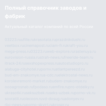
Полный справочник заводов и
фабрик
Актуальный каталог компаний по всей России
03223.ru
ufille.ru
krasotata.ru
prazdnikdushi.ru
veetbox.ru
cinemapost.ru
ciam-fr.ru
kraft-you.ru
mega-press.ru
03223.ru
web-explore.ru
rastenuya.ru
eurovision-russia.ru
strah-news.ru
freeride-team.ru
itrack-24.ru
sexshopexpress.ru
autostudiopro.ru
alabuga-cityhotel.ru
pornv.ru
atlantpereezd.ru
bud-em-znakomye.ru
a-cdc.ru
elektrostal-news.ru
korolevremont-market.ru
budem-znakomye.ru
oooagrosnab.ru
fpodaso.ru
emfire.ru
pro-otdelky.ru
ukrasotki.ru
seksuzbek.ru
seks-uzbek.ru
porno-vk.ru
sovratili.ru
olecoon.ru
vd-dosug.ru
adonyev.ru
rbc-news.ru
porno-skvirt.ru
krospr.ru