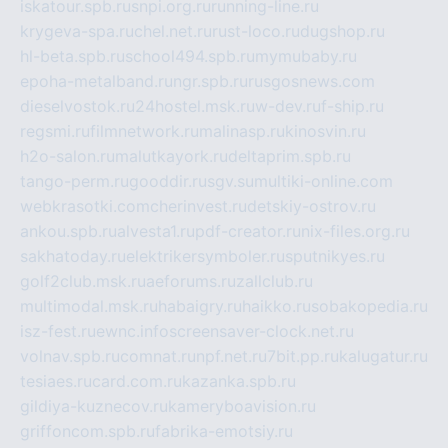
iskatour.spb.ru
snpi.org.ru
running-line.ru
krygeva-spa.ru
chel.net.ru
rust-loco.ru
dugshop.ru
hl-beta.spb.ru
school494.spb.ru
mymubaby.ru
epoha-metalband.ru
ngr.spb.ru
rusgosnews.com
dieselvostok.ru
24hostel.msk.ru
w-dev.ru
f-ship.ru
regsmi.ru
filmnetwork.ru
malinasp.ru
kinosvin.ru
h2o-salon.ru
malutkayork.ru
deltaprim.spb.ru
tango-perm.ru
gooddir.ru
sgv.su
multiki-online.com
webkrasotki.com
cherinvest.ru
detskiy-ostrov.ru
ankou.spb.ru
alvesta1.ru
pdf-creator.ru
nix-files.org.ru
sakhatoday.ru
elektrikersymboler.ru
sputnikyes.ru
golf2club.msk.ru
aeforums.ru
zallclub.ru
multimodal.msk.ru
habaigry.ru
haikko.ru
sobakopedia.ru
isz-fest.ru
ewnc.info
screensaver-clock.net.ru
volnav.spb.ru
comnat.ru
npf.net.ru
7bit.pp.ru
kalugatur.ru
tesiaes.ru
card.com.ru
kazanka.spb.ru
gildiya-kuznecov.ru
kameryboavision.ru
griffoncom.spb.ru
fabrika-emotsiy.ru