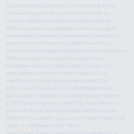
13autor-kolonka.ru
sormol.ru
2rich.ru
hostel-65.ru
hostserve.ru
porno-na-russkom.ru
mishinlab.ru
neznobi.ru
bigfatcc.ru
habble.ru
starbucksvia.ru
delfinet.ru
silvernano.ru
elestal.ru
vektor-doroga.ru
velotrenajery.ru
pronso54.ru
lenasever.ru
lovinskix.ru
show-pets.ru
smartnews03.ru
discofoxworld.ru
miraclecoon.ru
pongup.ru
hostel65.ru
liura.ru
glasspb.ru
firehunters.ru
gribowo.ru
gnalis.ru
bulkitula.ru
hometown-france.ru
1-xbeticricetc-1-xbetti-5.ru
shop-garena.ru
cricetc-1-xbetr-1-xbetcc-2.ru
one-life-story.ru
top-halyava.ru
accounts112.ru
poka-vse-doma-2.ru
3-d-file.ru
hahahaharms.ru
g2012.ru
tst-1.ru
shaggy-cat.ru
opsmgr.ru
ev-gallery.ru
g-2012.ru
ops-mgr.ru
accounts-112.ru
csm-demo.ru
poka-vse-doma2.ru
airgungames.ru
allseo-host.ru
tehosmotre.ru
varieta-yug.ru
cricetc1xbetr1xbetcc2.ru
raytor-d.ru
atillagunn.ru
3d-file.ru
1xbeticricetc1xbetti5.ru
uafoot-statti.ru
e-abis1c.ru