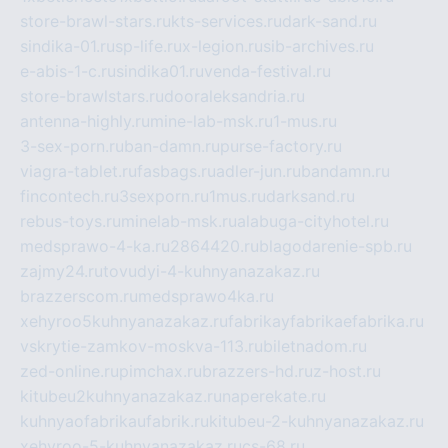
store-brawl-stars.ru
kts-services.ru
dark-sand.ru
sindika-01.ru
sp-life.ru
x-legion.ru
sib-archives.ru
e-abis-1-c.ru
sindika01.ru
venda-festival.ru
store-brawlstars.ru
dooraleksandria.ru
antenna-highly.ru
mine-lab-msk.ru
1-mus.ru
3-sex-porn.ru
ban-damn.ru
purse-factory.ru
viagra-tablet.ru
fasbags.ru
adler-jun.ru
bandamn.ru
fincontech.ru
3sexporn.ru
1mus.ru
darksand.ru
rebus-toys.ru
minelab-msk.ru
alabuga-cityhotel.ru
medsprawo-4-ka.ru
2864420.ru
blagodarenie-spb.ru
zajmy24.ru
tovudyi-4-kuhnyanazakaz.ru
brazzerscom.ru
medsprawo4ka.ru
xehyroo5kuhnyanazakaz.ru
fabrikayfabrikaefabrika.ru
vskrytie-zamkov-moskva-113.ru
biletnadom.ru
zed-online.ru
pimchax.ru
brazzers-hd.ru
z-host.ru
kitubeu2kuhnyanazakaz.ru
naperekate.ru
kuhnyaofabrikaufabrik.ru
kitubeu-2-kuhnyanazakaz.ru
xehyroo-5-kuhnyanazakaz.ru
cs-68.ru