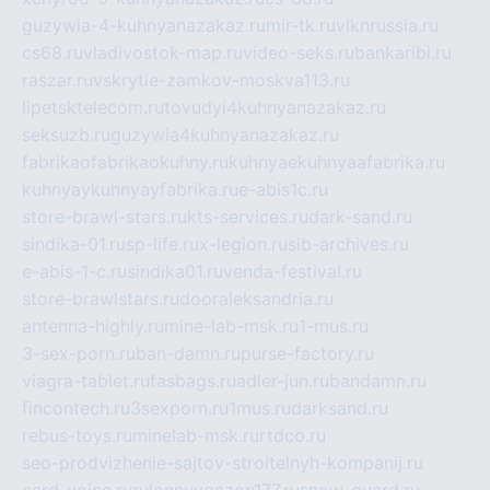
guzywia-4-kuhnyanazakaz.ru
mir-tk.ru
vlknrussia.ru
cs68.ru
vladivostok-map.ru
video-seks.ru
bankaribi.ru
raszar.ru
vskrytie-zamkov-moskva113.ru
lipetsktelecom.ru
tovudyi4kuhnyanazakaz.ru
seksuzb.ru
guzywia4kuhnyanazakaz.ru
fabrikaofabrikaokuhny.ru
kuhnyaekuhnyaafabrika.ru
kuhnyaykuhnyayfabrika.ru
e-abis1c.ru
store-brawl-stars.ru
kts-services.ru
dark-sand.ru
sindika-01.ru
sp-life.ru
x-legion.ru
sib-archives.ru
e-abis-1-c.ru
sindika01.ru
venda-festival.ru
store-brawlstars.ru
dooraleksandria.ru
antenna-highly.ru
mine-lab-msk.ru
1-mus.ru
3-sex-porn.ru
ban-damn.ru
purse-factory.ru
viagra-tablet.ru
fasbags.ru
adler-jun.ru
bandamn.ru
fincontech.ru
3sexporn.ru
1mus.ru
darksand.ru
rebus-toys.ru
minelab-msk.ru
rtdco.ru
seo-prodvizhenie-sajtov-stroitelnyh-kompanij.ru
card-voice.ru
rulonnyygazon177.ru
snow-guard.ru