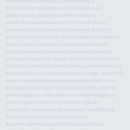
ovucontrol.ru
sloty-igrovyye-avtomaty.ru
ru-industriya.ru
russkoe-porno-besplatno.ru
belgorod-day.ru
digilith.ru
pichkurovlab.ru
medic-today.ru
taksu.ru
comp123.ru
don-ykt.ru
teensvoice.ru
imgsharing.ru
domashnee-porno.ru
eva-elfie.ru
foto-tur.ru
biz-doska.ru
metropoltravel.ru
veslo-i-yakor.ru
borodino-media.ru
rostotsky.ru
regionufa.ru
weiss-bet.ru
zaryna.ru
casinotablet.ru
universalia.ru
remont-mebeli-moscow.ru
termomur.ru
clubfisher.ru
remstirufa.ru
erdamchi.ru
doramamama.ru
muraviovka-park.ru
worldofwoman.ru
clean-dreams.ru
arkrym.ru
kristinita.ru
dircomputer.ru
healthenter.ru
textexperts.ru
pivnaya-kruzhka.ru
kinofilmy-2021.ru
demolalapaluza.ru
tanyavanya.ru
remstir-tolyatti.ru
msdip.ru
jdol.ru
sokolovr.ru
newtech-spb.ru
rezemkleim.ru
massage-tai.ru
seonub.ru
zvonitut.ru
biolisichka24.ru
mncraft-download.ru
algoritm-sistema.ru
godflesh.ru
ru-industria.ru