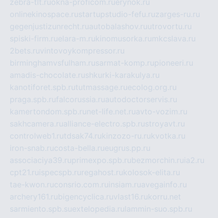
zebra-tlt.ru
okna-proficom.ru
erynok.ru
onlinekinospace.ru
startupstudio-fefu.ru
zarges-ru.ru
gegenjustizunrecht.ru
autobalashov.ru
utrovortu.ru
spiski-firm.ru
elara-m.ru
kinomusorka.ru
mkcslava.ru
2bets.ru
vintovoykompressor.ru
birminghamvsfulham.ru
sarmat-komp.ru
pioneeri.ru
amadis-chocolate.ru
shkurki-karakulya.ru
kanotiforet.spb.ru
tutmassage.ru
ecolog.org.ru
praga.spb.ru
falcorussia.ru
autodoctorservis.ru
kamertondom.spb.ru
net-life.net.ru
avto-vozim.ru
sakhcamera.ru
alliance-electro.spb.ru
stroyavt.ru
controlweb1.ru
tdsak74.ru
kinzozo-ru.ru
kvotka.ru
iron-snab.ru
costa-bella.ru
eugrus.pp.ru
associaciya39.ru
primexpo.spb.ru
bezmorchin.ru
ia2.ru
cpt21.ru
ispecspb.ru
regahost.ru
kolosok-elita.ru
tae-kwon.ru
consrio.com.ru
insiam.ru
avegainfo.ru
archery161.ru
bigencyclica.ru
vlast16.ru
korru.net
sarmiento.spb.su
extelopedia.ru
lammin-suo.spb.ru