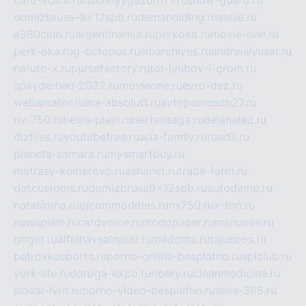
domizbrusa-9x12spb.ru
demaholding.ru
aalse.ru
a380club.ru
argentinamia.ru
perkoka.ru
movie-one.ru
perk-oka.ru
g-octopus.ru
sibarchives.ru
andreislyusar.ru
naruto-x.ru
pursefactory.ru
tor-lyubov-i-grom.ru
spayderhed-2022.ru
movieone.ru
evro-dez.ru
webamator.ru
ma-absolut1.ru
avtopomosch27.ru
nv-750.ru
news-plain.ru
nertansaga.ru
delanalad.ru
dizfiles.ru
youtubefree.ru
aria-family.ru
roadli.ru
planeta-samara.ru
mysmartbuy.ru
matrasy-kemerovo.ru
ashanet.ru
trade-farm.ru
dotcustoms.ru
domizbrusa9x12spb.ru
autodamp.ru
narasimha.ru
djcommodities.ru
nv750.ru
x-ton.ru
newsplain.ru
cardvoice.ru
modopaper.ru
manunae.ru
gbget.ru
alfeihavsalnassr.ru
madoma.ru
tajuncos.ru
petrovkasports.ru
porno-online-besplatno.ru
splclub.ru
york-life.ru
doroga-expo.ru
ribery.ru
cleanmedicine.ru
slovar-ivrit.ru
porno-video-besplatno.ru
seks-365.ru