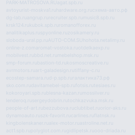
PARK-MATROSOVA.RU
agat.spb.ru
avtoyurist-moskva1.ru
hardware.org.ru
схема-авто.рф
dg-lab.ru
angrup.ru
recruiter.spb.ru
music8.spb.ru
krsk124.ru
kubok.spb.ru
romanofforex.ru
analitikaplus.ru
spyonline.ru
zosikamery.ru
sloboda-ural.pp.ru
AUTO-COM.SU
hohota.net
alimy.ru
online-z.com
aromat-vostoka.ru
otdelkaexp.ru
mobilvest.ru
bbd.net.ru
mebelshop.msk.ru
smp-forum.ru
bastion-td.ru
kosmoscreative.ru
avrmotors.ru
art-galadesign.ru
tiffany-c.ru
ecostep-samara.ru
d-p.spb.ru
галактика73.рф
sko.com.ru
davitamebel-spb.ru
fotsis.ru
tesiaes.ru
kokoroyari.spb.ru
blesna-kazan.ru
mossilver.ru
lenderoq.ru
sergeydobrin.ru
tochkazvuka.msk.ru
people-of-art.ru
bezzubova.ru
clubtibet.ru
orior-aks.ru
dynamoauto.ru
szk-favorit.ru
carlines.ru
flatnsk.ru
kingbolenskaner.ru
alex-motor.ru
astroline.net.ru
act1.spb.ru
polyglot.com.ru
gidlipetsk.ru
ooo-driada.ru