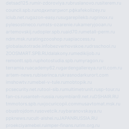
detsad125.ru
mir-zdoroviya.ru
bruslanovo.ru
siterem.ru
council.spb.ru
лодкипатриот.рф
kafekolizey.ru
iclub.net.ru
gazon-easy.ru
sugarepilekb.ru
grinox.ru
pylesostineco.ru
msts-ozarenie.ru
kameryjooan.ru
artemovskij.ru
dopler.spb.ru
aid70.ru
metall-perm.ru
ndm.msk.ru
ratingzooshop.ru
apiaccess.ru
globalautotrade.info
bezverhovskoe.ru
drsschool.ru
ZOOSMART.SPB.RU
dalakony.ru
medikijob.ru
remontt.spb.ru
photostudia.spb.ru
myragon.ru
terramia.ru
academy62.ru
gardengallereya.ru
rti.com.ru
artem-news.ru
biserinca.ru
krasnodarkurort.com
imshowtv.ru
mebel-v-tule.ru
mobtopik.ru
pcsecurity.net.ru
tool-sib.ru
multimetrunit.ru
sp-tour.ru
fan-cs.ru
santeh-russia.ru
symbian9.net.ru
DSHAIR.RU
tmmotors.spb.ru
xjocuricopii.com
musavtomat.msk.ru
obustrojdom.ru
sovetcik.ru
ybaranovskaya.ru
ppknews.ru
cult-alshei.ru
JAPANRUSSIA.RU
proekciyamebel.ru
imper-finans.ru
rim.org.ru