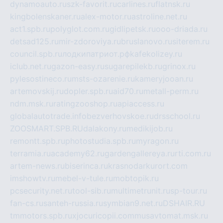
dynamoauto.ru
szk-favorit.ru
carlines.ru
flatnsk.ru
kingbolenskaner.ru
alex-motor.ru
astroline.net.ru
act1.spb.ru
polyglot.com.ru
gidlipetsk.ru
ooo-driada.ru
detsad125.ru
mir-zdoroviya.ru
bruslanovo.ru
siterem.ru
council.spb.ru
лодкипатриот.рф
kafekolizey.ru
iclub.net.ru
gazon-easy.ru
sugarepilekb.ru
grinox.ru
pylesostineco.ru
msts-ozarenie.ru
kameryjooan.ru
artemovskij.ru
dopler.spb.ru
aid70.ru
metall-perm.ru
ndm.msk.ru
ratingzooshop.ru
apiaccess.ru
globalautotrade.info
bezverhovskoe.ru
drsschool.ru
ZOOSMART.SPB.RU
dalakony.ru
medikijob.ru
remontt.spb.ru
photostudia.spb.ru
myragon.ru
terramia.ru
academy62.ru
gardengallereya.ru
rti.com.ru
artem-news.ru
biserinca.ru
krasnodarkurort.com
imshowtv.ru
mebel-v-tule.ru
mobtopik.ru
pcsecurity.net.ru
tool-sib.ru
multimetrunit.ru
sp-tour.ru
fan-cs.ru
santeh-russia.ru
symbian9.net.ru
DSHAIR.RU
tmmotors.spb.ru
xjocuricopii.com
musavtomat.msk.ru