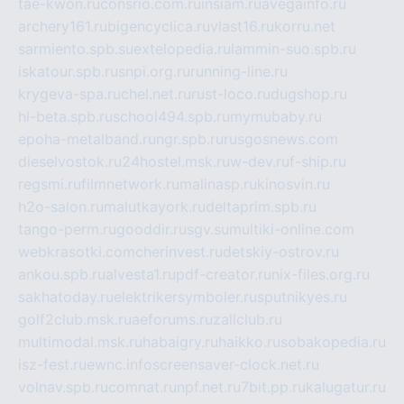
tae-kwon.ru
consrio.com.ru
insiam.ru
avegainfo.ru
archery161.ru
bigencyclica.ru
vlast16.ru
korru.net
sarmiento.spb.su
extelopedia.ru
lammin-suo.spb.ru
iskatour.spb.ru
snpi.org.ru
running-line.ru
krygeva-spa.ru
chel.net.ru
rust-loco.ru
dugshop.ru
hl-beta.spb.ru
school494.spb.ru
mymubaby.ru
epoha-metalband.ru
ngr.spb.ru
rusgosnews.com
dieselvostok.ru
24hostel.msk.ru
w-dev.ru
f-ship.ru
regsmi.ru
filmnetwork.ru
malinasp.ru
kinosvin.ru
h2o-salon.ru
malutkayork.ru
deltaprim.spb.ru
tango-perm.ru
gooddir.ru
sgv.su
multiki-online.com
webkrasotki.com
cherinvest.ru
detskiy-ostrov.ru
ankou.spb.ru
alvesta1.ru
pdf-creator.ru
nix-files.org.ru
sakhatoday.ru
elektrikersymboler.ru
sputnikyes.ru
golf2club.msk.ru
aeforums.ru
zallclub.ru
multimodal.msk.ru
habaigry.ru
haikko.ru
sobakopedia.ru
isz-fest.ru
ewnc.info
screensaver-clock.net.ru
volnav.spb.ru
comnat.ru
npf.net.ru
7bit.pp.ru
kalugatur.ru