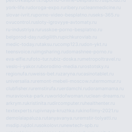
york-life.ru
doroga-expo.ru
ribery.ru
cleanmedicine.ru
slovar-ivrit.ru
porno-video-besplatno.ru
seks-365.ru
ovucontrol.ru
sloty-igrovyye-avtomaty.ru
ru-industriya.ru
russkoe-porno-besplatno.ru
belgorod-day.ru
digilith.ru
pichkurovlab.ru
medic-today.ru
taksu.ru
comp123.ru
don-ykt.ru
teensvoice.ru
imgsharing.ru
domashnee-porno.ru
eva-elfie.ru
foto-tur.ru
biz-doska.ru
metropoltravel.ru
veslo-i-yakor.ru
borodino-media.ru
rostotsky.ru
regionufa.ru
weiss-bet.ru
zaryna.ru
casinotablet.ru
universalia.ru
remont-mebeli-moscow.ru
termomur.ru
clubfisher.ru
remstirufa.ru
erdamchi.ru
doramamama.ru
muraviovka-park.ru
worldofwoman.ru
clean-dreams.ru
arkrym.ru
kristinita.ru
dircomputer.ru
healthenter.ru
textexperts.ru
pivnaya-kruzhka.ru
kinofilmy-2021.ru
demolalapaluza.ru
tanyavanya.ru
remstir-tolyatti.ru
msdip.ru
jdol.ru
sokolovr.ru
newtech-spb.ru