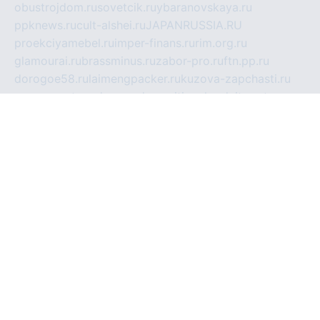
obustrojdom.ru
sovetcik.ru
ybaranovskaya.ru
ppknews.ru
cult-alshei.ru
JAPANRUSSIA.RU
proekciyamebel.ru
imper-finans.ru
rim.org.ru
glamourai.ru
brassminus.ru
zabor-pro.ru
ftn.pp.ru
dorogoe58.ru
laimengpacker.ru
kuzova-zapchasti.ru
sageerp.ru
taxodrom.ru
dsrazvitie.ru
hardcity.net.ru
ratinghomegames.ru
topservice25.ru
gubernyan.ru
gtglasslined.ru
ii4.ru
tssport.spb.ru
andorra24.com
blackwallstreet.ru
oboimos.ru
optim-doors.com.ru
ikuch.ru
nycr.org.ru
npa21.ru
vremya-ch.spb.ru
desert000.ru
ivtorgi.ru
ifiori.ru
catalog-statei.ru
dcv.org.ru
spetsmaster174.ru
ipkameryhiseeu.ru
dum26.ru
ruspol.spb.ru
fr-opendp.ru
kam-solnyshko.ru
cheyenne-arapaho.ru
sevzapmetal.spb.ru
ted-lapidus.spb.ru
parasite-eliminator.ru
sigma-complete.ru
modernworld.ru
dama-moda.ru
eholot-group.ru
sk-nvkz.ru
DRONGOLD.RU
democratia2.ru
i-farmer.ru
mass-sport.org