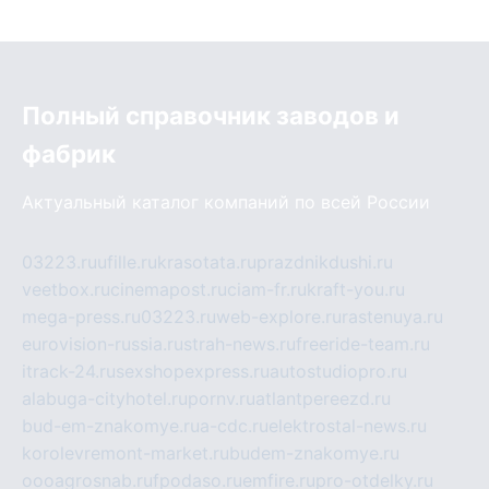
Полный справочник заводов и
фабрик
Актуальный каталог компаний по всей России
03223.ru
ufille.ru
krasotata.ru
prazdnikdushi.ru
veetbox.ru
cinemapost.ru
ciam-fr.ru
kraft-you.ru
mega-press.ru
03223.ru
web-explore.ru
rastenuya.ru
eurovision-russia.ru
strah-news.ru
freeride-team.ru
itrack-24.ru
sexshopexpress.ru
autostudiopro.ru
alabuga-cityhotel.ru
pornv.ru
atlantpereezd.ru
bud-em-znakomye.ru
a-cdc.ru
elektrostal-news.ru
korolevremont-market.ru
budem-znakomye.ru
oooagrosnab.ru
fpodaso.ru
emfire.ru
pro-otdelky.ru