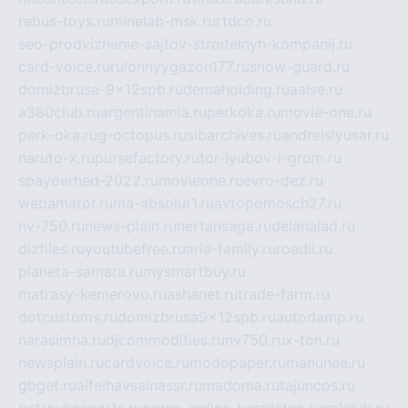
rebus-toys.ru
minelab-msk.ru
rtdco.ru
seo-prodvizhenie-sajtov-stroitelnyh-kompanij.ru
card-voice.ru
rulonnyygazon177.ru
snow-guard.ru
domizbrusa-9x12spb.ru
demaholding.ru
aalse.ru
a380club.ru
argentinamia.ru
perkoka.ru
movie-one.ru
perk-oka.ru
g-octopus.ru
sibarchives.ru
andreislyusar.ru
naruto-x.ru
pursefactory.ru
tor-lyubov-i-grom.ru
spayderhed-2022.ru
movieone.ru
evro-dez.ru
webamator.ru
ma-absolut1.ru
avtopomosch27.ru
nv-750.ru
news-plain.ru
nertansaga.ru
delanalad.ru
dizfiles.ru
youtubefree.ru
aria-family.ru
roadli.ru
planeta-samara.ru
mysmartbuy.ru
matrasy-kemerovo.ru
ashanet.ru
trade-farm.ru
dotcustoms.ru
domizbrusa9x12spb.ru
autodamp.ru
narasimha.ru
djcommodities.ru
nv750.ru
x-ton.ru
newsplain.ru
cardvoice.ru
modopaper.ru
manunae.ru
gbget.ru
alfeihavsalnassr.ru
madoma.ru
tajuncos.ru
petrovkasports.ru
porno-online-besplatno.ru
splclub.ru