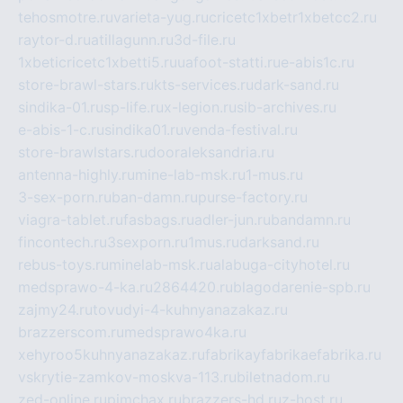
tehosmotre.ru
varieta-yug.ru
cricetc1xbetr1xbetcc2.ru
raytor-d.ru
atillagunn.ru
3d-file.ru
1xbeticricetc1xbetti5.ru
uafoot-statti.ru
e-abis1c.ru
store-brawl-stars.ru
kts-services.ru
dark-sand.ru
sindika-01.ru
sp-life.ru
x-legion.ru
sib-archives.ru
e-abis-1-c.ru
sindika01.ru
venda-festival.ru
store-brawlstars.ru
dooraleksandria.ru
antenna-highly.ru
mine-lab-msk.ru
1-mus.ru
3-sex-porn.ru
ban-damn.ru
purse-factory.ru
viagra-tablet.ru
fasbags.ru
adler-jun.ru
bandamn.ru
fincontech.ru
3sexporn.ru
1mus.ru
darksand.ru
rebus-toys.ru
minelab-msk.ru
alabuga-cityhotel.ru
medsprawo-4-ka.ru
2864420.ru
blagodarenie-spb.ru
zajmy24.ru
tovudyi-4-kuhnyanazakaz.ru
brazzerscom.ru
medsprawo4ka.ru
xehyroo5kuhnyanazakaz.ru
fabrikayfabrikaefabrika.ru
vskrytie-zamkov-moskva-113.ru
biletnadom.ru
zed-online.ru
pimchax.ru
brazzers-hd.ru
z-host.ru