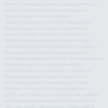
ukrasotki.ru
seksuzbek.ru
seks-uzbek.ru
porno-vk.ru
sovratili.ru
olecoon.ru
vd-dosug.ru
adonyev.ru
rbc-news.ru
porno-skvirt.ru
krospr.ru
13autor-kolonka.ru
sormol.ru
2rich.ru
hostel-65.ru
hostserve.ru
porno-na-russkom.ru
mishinlab.ru
neznobi.ru
bigfatcc.ru
habble.ru
starbucksvia.ru
delfinet.ru
silvernano.ru
elestal.ru
vektor-doroga.ru
velotrenajery.ru
pronso54.ru
lenasever.ru
lovinskix.ru
show-pets.ru
smartnews03.ru
discofoxworld.ru
miraclecoon.ru
pongup.ru
hostel65.ru
liura.ru
glasspb.ru
firehunters.ru
gribowo.ru
gnalis.ru
bulkitula.ru
hometown-france.ru
1-xbeticricetc-1-xbetti-5.ru
shop-garena.ru
cricetc-1-xbetr-1-xbetcc-2.ru
one-life-story.ru
top-halyava.ru
accounts112.ru
poka-vse-doma-2.ru
3-d-file.ru
hahahaharms.ru
g2012.ru
tst-1.ru
shaggy-cat.ru
opsmgr.ru
ev-gallery.ru
g-2012.ru
ops-mgr.ru
accounts-112.ru
csm-demo.ru
poka-vse-doma2.ru
airgungames.ru
allseo-host.ru