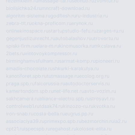
rezemkleim.ru
massage-tai.ru
seonub.ru
zvonitut.ru
biolisichka24.ru
mncraft-download.ru
algoritm-sistema.ru
godflesh.ru
ru-industria.ru
zebra-tlt.ru
okna-proficom.ru
erynok.ru
onlinekinospace.ru
startupstudio-fefu.ru
zarges-ru.ru
gegenjustizunrecht.ru
autobalashov.ru
utrovortu.ru
spiski-firm.ru
elara-m.ru
kinomusorka.ru
mkcslava.ru
2bets.ru
vintovoykompressor.ru
birminghamvsfulham.ru
sarmat-komp.ru
pioneeri.ru
amadis-chocolate.ru
shkurki-karakulya.ru
kanotiforet.spb.ru
tutmassage.ru
ecolog.org.ru
praga.spb.ru
falcorussia.ru
autodoctorservis.ru
kamertondom.spb.ru
net-life.net.ru
avto-vozim.ru
sakhcamera.ru
alliance-electro.spb.ru
stroyavt.ru
controlweb1.ru
tdsak74.ru
kinzozo-ru.ru
kvotka.ru
iron-snab.ru
costa-bella.ru
eugrus.pp.ru
associaciya39.ru
primexpo.spb.ru
bezmorchin.ru
ia2.ru
cpt21.ru
ispecspb.ru
regahost.ru
kolosok-elita.ru