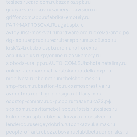
tesiaes.ru
card.com.ru
kazanka.spb.ru
gildiya-kuznecov.ru
kameryboavision.ru
griffoncom.spb.ru
fabrika-emotsiy.ru
PARK-MATROSOVA.RU
agat.spb.ru
avtoyurist-moskva1.ru
hardware.org.ru
схема-авто.рф
dg-lab.ru
angrup.ru
recruiter.spb.ru
music8.spb.ru
krsk124.ru
kubok.spb.ru
romanofforex.ru
analitikaplus.ru
spyonline.ru
zosikamery.ru
sloboda-ural.pp.ru
AUTO-COM.SU
hohota.net
alimy.ru
online-z.com
aromat-vostoka.ru
otdelkaexp.ru
mobilvest.ru
bbd.net.ru
mebelshop.msk.ru
smp-forum.ru
bastion-td.ru
kosmoscreative.ru
avrmotors.ru
art-galadesign.ru
tiffany-c.ru
ecostep-samara.ru
d-p.spb.ru
галактика73.рф
sko.com.ru
davitamebel-spb.ru
fotsis.ru
tesiaes.ru
kokoroyari.spb.ru
blesna-kazan.ru
mossilver.ru
lenderoq.ru
sergeydobrin.ru
tochkazvuka.msk.ru
people-of-art.ru
bezzubova.ru
clubtibet.ru
orior-aks.ru