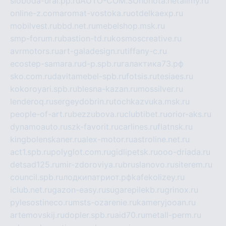
sloboda-ural.pp.ru
AUTO-COM.SU
hohota.net
alimy.ru
online-z.com
aromat-vostoka.ru
otdelkaexp.ru
mobilvest.ru
bbd.net.ru
mebelshop.msk.ru
smp-forum.ru
bastion-td.ru
kosmoscreative.ru
avrmotors.ru
art-galadesign.ru
tiffany-c.ru
ecostep-samara.ru
d-p.spb.ru
галактика73.рф
sko.com.ru
davitamebel-spb.ru
fotsis.ru
tesiaes.ru
kokoroyari.spb.ru
blesna-kazan.ru
mossilver.ru
lenderoq.ru
sergeydobrin.ru
tochkazvuka.msk.ru
people-of-art.ru
bezzubova.ru
clubtibet.ru
orior-aks.ru
dynamoauto.ru
szk-favorit.ru
carlines.ru
flatnsk.ru
kingbolenskaner.ru
alex-motor.ru
astroline.net.ru
act1.spb.ru
polyglot.com.ru
gidlipetsk.ru
ooo-driada.ru
detsad125.ru
mir-zdoroviya.ru
bruslanovo.ru
siterem.ru
council.spb.ru
лодкипатриот.рф
kafekolizey.ru
iclub.net.ru
gazon-easy.ru
sugarepilekb.ru
grinox.ru
pylesostineco.ru
msts-ozarenie.ru
kameryjooan.ru
artemovskij.ru
dopler.spb.ru
aid70.ru
metall-perm.ru