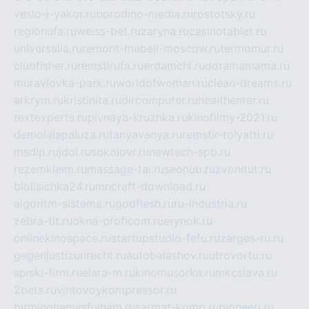
veslo-i-yakor.ru
borodino-media.ru
rostotsky.ru
regionufa.ru
weiss-bet.ru
zaryna.ru
casinotablet.ru
universalia.ru
remont-mebeli-moscow.ru
termomur.ru
clubfisher.ru
remstirufa.ru
erdamchi.ru
doramamama.ru
muraviovka-park.ru
worldofwoman.ru
clean-dreams.ru
arkrym.ru
kristinita.ru
dircomputer.ru
healthenter.ru
textexperts.ru
pivnaya-kruzhka.ru
kinofilmy-2021.ru
demolalapaluza.ru
tanyavanya.ru
remstir-tolyatti.ru
msdip.ru
jdol.ru
sokolovr.ru
newtech-spb.ru
rezemkleim.ru
massage-tai.ru
seonub.ru
zvonitut.ru
biolisichka24.ru
mncraft-download.ru
algoritm-sistema.ru
godflesh.ru
ru-industria.ru
zebra-tlt.ru
okna-proficom.ru
erynok.ru
onlinekinospace.ru
startupstudio-fefu.ru
zarges-ru.ru
gegenjustizunrecht.ru
autobalashov.ru
utrovortu.ru
spiski-firm.ru
elara-m.ru
kinomusorka.ru
mkcslava.ru
2bets.ru
vintovoykompressor.ru
birminghamvsfulham.ru
sarmat-komp.ru
pioneeri.ru