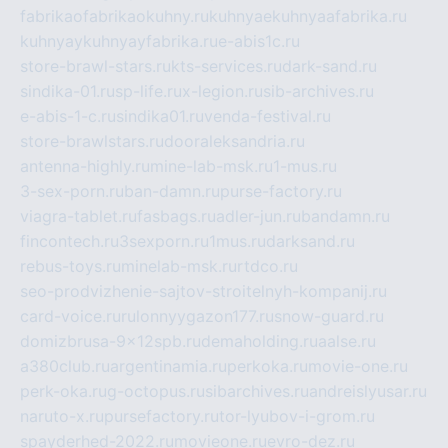
fabrikaofabrikaokuhny.ru
kuhnyaekuhnyaafabrika.ru
kuhnyaykuhnyayfabrika.ru
e-abis1c.ru
store-brawl-stars.ru
kts-services.ru
dark-sand.ru
sindika-01.ru
sp-life.ru
x-legion.ru
sib-archives.ru
e-abis-1-c.ru
sindika01.ru
venda-festival.ru
store-brawlstars.ru
dooraleksandria.ru
antenna-highly.ru
mine-lab-msk.ru
1-mus.ru
3-sex-porn.ru
ban-damn.ru
purse-factory.ru
viagra-tablet.ru
fasbags.ru
adler-jun.ru
bandamn.ru
fincontech.ru
3sexporn.ru
1mus.ru
darksand.ru
rebus-toys.ru
minelab-msk.ru
rtdco.ru
seo-prodvizhenie-sajtov-stroitelnyh-kompanij.ru
card-voice.ru
rulonnyygazon177.ru
snow-guard.ru
domizbrusa-9x12spb.ru
demaholding.ru
aalse.ru
a380club.ru
argentinamia.ru
perkoka.ru
movie-one.ru
perk-oka.ru
g-octopus.ru
sibarchives.ru
andreislyusar.ru
naruto-x.ru
pursefactory.ru
tor-lyubov-i-grom.ru
spayderhed-2022.ru
movieone.ru
evro-dez.ru