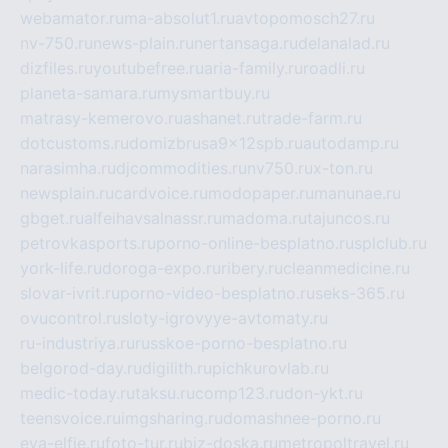
webamator.ru
ma-absolut1.ru
avtopomosch27.ru
nv-750.ru
news-plain.ru
nertansaga.ru
delanalad.ru
dizfiles.ru
youtubefree.ru
aria-family.ru
roadli.ru
planeta-samara.ru
mysmartbuy.ru
matrasy-kemerovo.ru
ashanet.ru
trade-farm.ru
dotcustoms.ru
domizbrusa9x12spb.ru
autodamp.ru
narasimha.ru
djcommodities.ru
nv750.ru
x-ton.ru
newsplain.ru
cardvoice.ru
modopaper.ru
manunae.ru
gbget.ru
alfeihavsalnassr.ru
madoma.ru
tajuncos.ru
petrovkasports.ru
porno-online-besplatno.ru
splclub.ru
york-life.ru
doroga-expo.ru
ribery.ru
cleanmedicine.ru
slovar-ivrit.ru
porno-video-besplatno.ru
seks-365.ru
ovucontrol.ru
sloty-igrovyye-avtomaty.ru
ru-industriya.ru
russkoe-porno-besplatno.ru
belgorod-day.ru
digilith.ru
pichkurovlab.ru
medic-today.ru
taksu.ru
comp123.ru
don-ykt.ru
teensvoice.ru
imgsharing.ru
domashnee-porno.ru
eva-elfie.ru
foto-tur.ru
biz-doska.ru
metropoltravel.ru