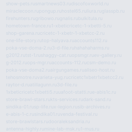
show-pets.ru
smartnews03.ru
discofoxworld.ru
miraclecoon.ru
pongup.ru
hostel65.ru
liura.ru
glasspb.ru
firehunters.ru
gribowo.ru
gnalis.ru
bulkitula.ru
hometown-france.ru
1-xbeticricetc-1-xbetti-5.ru
shop-garena.ru
cricetc-1-xbetr-1-xbetcc-2.ru
one-life-story.ru
top-halyava.ru
accounts112.ru
poka-vse-doma-2.ru
3-d-file.ru
hahahaharms.ru
g2012.ru
tst-1.ru
shaggy-cat.ru
opsmgr.ru
ev-gallery.ru
g-2012.ru
ops-mgr.ru
accounts-112.ru
csm-demo.ru
poka-vse-doma2.ru
airgungames.ru
allseo-host.ru
tehosmotre.ru
varieta-yug.ru
cricetc1xbetr1xbetcc2.ru
raytor-d.ru
atillagunn.ru
3d-file.ru
1xbeticricetc1xbetti5.ru
uafoot-statti.ru
e-abis1c.ru
store-brawl-stars.ru
kts-services.ru
dark-sand.ru
sindika-01.ru
sp-life.ru
x-legion.ru
sib-archives.ru
e-abis-1-c.ru
sindika01.ru
venda-festival.ru
store-brawlstars.ru
dooraleksandria.ru
antenna-highly.ru
mine-lab-msk.ru
1-mus.ru