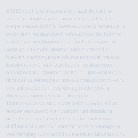
03223.ru
ufille.ru
krasotata.ru
prazdnikdushi.ru
veetbox.ru
cinemapost.ru
ciam-fr.ru
kraft-you.ru
mega-press.ru
03223.ru
web-explore.ru
rastenuya.ru
eurovision-russia.ru
strah-news.ru
freeride-team.ru
itrack-24.ru
sexshopexpress.ru
autostudiopro.ru
alabuga-cityhotel.ru
pornv.ru
atlantpereezd.ru
bud-em-znakomye.ru
a-cdc.ru
elektrostal-news.ru
korolevremont-market.ru
budem-znakomye.ru
oooagrosnab.ru
fpodaso.ru
emfire.ru
pro-otdelky.ru
ukrasotki.ru
seksuzbek.ru
seks-uzbek.ru
porno-vk.ru
sovratili.ru
olecoon.ru
vd-dosug.ru
adonyev.ru
rbc-news.ru
porno-skvirt.ru
krospr.ru
13autor-kolonka.ru
sormol.ru
2rich.ru
hostel-65.ru
hostserve.ru
porno-na-russkom.ru
mishinlab.ru
neznobi.ru
bigfatcc.ru
habble.ru
starbucksvia.ru
delfinet.ru
silvernano.ru
elestal.ru
vektor-doroga.ru
velotrenajery.ru
pronso54.ru
lenasever.ru
lovinskix.ru