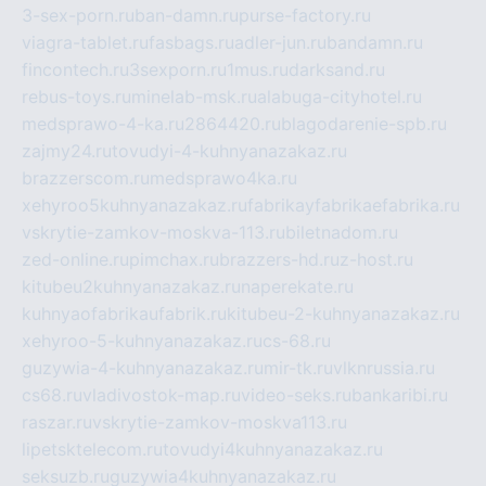
3-sex-porn.ru
ban-damn.ru
purse-factory.ru
viagra-tablet.ru
fasbags.ru
adler-jun.ru
bandamn.ru
fincontech.ru
3sexporn.ru
1mus.ru
darksand.ru
rebus-toys.ru
minelab-msk.ru
alabuga-cityhotel.ru
medsprawo-4-ka.ru
2864420.ru
blagodarenie-spb.ru
zajmy24.ru
tovudyi-4-kuhnyanazakaz.ru
brazzerscom.ru
medsprawo4ka.ru
xehyroo5kuhnyanazakaz.ru
fabrikayfabrikaefabrika.ru
vskrytie-zamkov-moskva-113.ru
biletnadom.ru
zed-online.ru
pimchax.ru
brazzers-hd.ru
z-host.ru
kitubeu2kuhnyanazakaz.ru
naperekate.ru
kuhnyaofabrikaufabrik.ru
kitubeu-2-kuhnyanazakaz.ru
xehyroo-5-kuhnyanazakaz.ru
cs-68.ru
guzywia-4-kuhnyanazakaz.ru
mir-tk.ru
vlknrussia.ru
cs68.ru
vladivostok-map.ru
video-seks.ru
bankaribi.ru
raszar.ru
vskrytie-zamkov-moskva113.ru
lipetsktelecom.ru
tovudyi4kuhnyanazakaz.ru
seksuzb.ru
guzywia4kuhnyanazakaz.ru