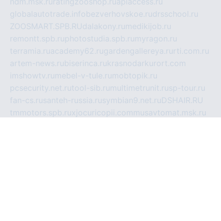
ndm.msk.ru
ratingzooshop.ru
apiaccess.ru
globalautotrade.info
bezverhovskoe.ru
drsschool.ru
ZOOSMART.SPB.RU
dalakony.ru
medikijob.ru
remontt.spb.ru
photostudia.spb.ru
myragon.ru
terramia.ru
academy62.ru
gardengallereya.ru
rti.com.ru
artem-news.ru
biserinca.ru
krasnodarkurort.com
imshowtv.ru
mebel-v-tule.ru
mobtopik.ru
pcsecurity.net.ru
tool-sib.ru
multimetrunit.ru
sp-tour.ru
fan-cs.ru
santeh-russia.ru
symbian9.net.ru
DSHAIR.RU
tmmotors.spb.ru
xjocuricopii.com
musavtomat.msk.ru
obustrojdom.ru
sovetcik.ru
ybaranovskaya.ru
ppknews.ru
cult-alshei.ru
JAPANRUSSIA.RU
proekciyamebel.ru
imper-finans.ru
rim.org.ru
glamourai.ru
brassminus.ru
zabor-pro.ru
ftn.pp.ru
dorogoe58.ru
laimengpacker.ru
kuzova-zapchasti.ru
sageerp.ru
taxodrom.ru
dsrazvitie.ru
hardcity.net.ru
ratinghomegames.ru
topservice25.ru
gubernyan.ru
gtglasslined.ru
ii4.ru
tssport.spb.ru
andorra24.com