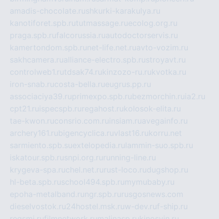
amadis-chocolate.ru
shkurki-karakulya.ru
kanotiforet.spb.ru
tutmassage.ru
ecolog.org.ru
praga.spb.ru
falcorussia.ru
autodoctorservis.ru
kamertondom.spb.ru
net-life.net.ru
avto-vozim.ru
sakhcamera.ru
alliance-electro.spb.ru
stroyavt.ru
controlweb1.ru
tdsak74.ru
kinzozo-ru.ru
kvotka.ru
iron-snab.ru
costa-bella.ru
eugrus.pp.ru
associaciya39.ru
primexpo.spb.ru
bezmorchin.ru
ia2.ru
cpt21.ru
ispecspb.ru
regahost.ru
kolosok-elita.ru
tae-kwon.ru
consrio.com.ru
insiam.ru
avegainfo.ru
archery161.ru
bigencyclica.ru
vlast16.ru
korru.net
sarmiento.spb.su
extelopedia.ru
lammin-suo.spb.ru
iskatour.spb.ru
snpi.org.ru
running-line.ru
krygeva-spa.ru
chel.net.ru
rust-loco.ru
dugshop.ru
hl-beta.spb.ru
school494.spb.ru
mymubaby.ru
epoha-metalband.ru
ngr.spb.ru
rusgosnews.com
dieselvostok.ru
24hostel.msk.ru
w-dev.ru
f-ship.ru
regsmi.ru
filmnetwork.ru
malinasp.ru
kinosvin.ru