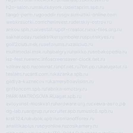
h2o-salon.ru
malutkayork.ru
deltaprim.spb.ru
tango-perm.ru
gooddir.ru
sgv.su
multiki-online.com
webkrasotki.com
cherinvest.ru
detskiy-ostrov.ru
ankou.spb.ru
alvesta1.ru
pdf-creator.ru
nix-files.org.ru
sakhatoday.ru
elektrikersymboler.ru
sputnikyes.ru
golf2club.msk.ru
aeforums.ru
zallclub.ru
multimodal.msk.ru
habaigry.ru
haikko.ru
sobakopedia.ru
isz-fest.ru
ewnc.info
screensaver-clock.net.ru
volnav.spb.ru
comnat.ru
npf.net.ru
7bit.pp.ru
kalugatur.ru
tesiaes.ru
card.com.ru
kazanka.spb.ru
gildiya-kuznecov.ru
kameryboavision.ru
griffoncom.spb.ru
fabrika-emotsiy.ru
PARK-MATROSOVA.RU
agat.spb.ru
avtoyurist-moskva1.ru
hardware.org.ru
схема-авто.рф
dg-lab.ru
angrup.ru
recruiter.spb.ru
music8.spb.ru
krsk124.ru
kubok.spb.ru
romanofforex.ru
analitikaplus.ru
spyonline.ru
zosikamery.ru