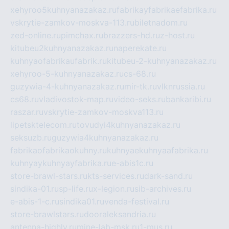
xehyroo5kuhnyanazakaz.ru
fabrikayfabrikaefabrika.ru
vskrytie-zamkov-moskva-113.ru
biletnadom.ru
zed-online.ru
pimchax.ru
brazzers-hd.ru
z-host.ru
kitubeu2kuhnyanazakaz.ru
naperekate.ru
kuhnyaofabrikaufabrik.ru
kitubeu-2-kuhnyanazakaz.ru
xehyroo-5-kuhnyanazakaz.ru
cs-68.ru
guzywia-4-kuhnyanazakaz.ru
mir-tk.ru
vlknrussia.ru
cs68.ru
vladivostok-map.ru
video-seks.ru
bankaribi.ru
raszar.ru
vskrytie-zamkov-moskva113.ru
lipetsktelecom.ru
tovudyi4kuhnyanazakaz.ru
seksuzb.ru
guzywia4kuhnyanazakaz.ru
fabrikaofabrikaokuhny.ru
kuhnyaekuhnyaafabrika.ru
kuhnyaykuhnyayfabrika.ru
e-abis1c.ru
store-brawl-stars.ru
kts-services.ru
dark-sand.ru
sindika-01.ru
sp-life.ru
x-legion.ru
sib-archives.ru
e-abis-1-c.ru
sindika01.ru
venda-festival.ru
store-brawlstars.ru
dooraleksandria.ru
antenna-highly.ru
mine-lab-msk.ru
1-mus.ru