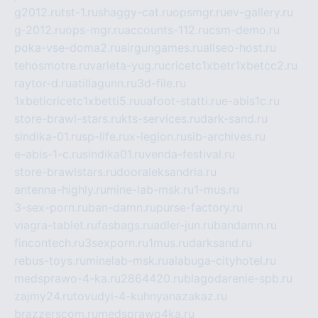
g2012.ru
tst-1.ru
shaggy-cat.ru
opsmgr.ru
ev-gallery.ru
g-2012.ru
ops-mgr.ru
accounts-112.ru
csm-demo.ru
poka-vse-doma2.ru
airgungames.ru
allseo-host.ru
tehosmotre.ru
varieta-yug.ru
cricetc1xbetr1xbetcc2.ru
raytor-d.ru
atillagunn.ru
3d-file.ru
1xbeticricetc1xbetti5.ru
uafoot-statti.ru
e-abis1c.ru
store-brawl-stars.ru
kts-services.ru
dark-sand.ru
sindika-01.ru
sp-life.ru
x-legion.ru
sib-archives.ru
e-abis-1-c.ru
sindika01.ru
venda-festival.ru
store-brawlstars.ru
dooraleksandria.ru
antenna-highly.ru
mine-lab-msk.ru
1-mus.ru
3-sex-porn.ru
ban-damn.ru
purse-factory.ru
viagra-tablet.ru
fasbags.ru
adler-jun.ru
bandamn.ru
fincontech.ru
3sexporn.ru
1mus.ru
darksand.ru
rebus-toys.ru
minelab-msk.ru
alabuga-cityhotel.ru
medsprawo-4-ka.ru
2864420.ru
blagodarenie-spb.ru
zajmy24.ru
tovudyi-4-kuhnyanazakaz.ru
brazzerscom.ru
medsprawo4ka.ru