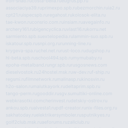
iron-snab.ru
costa-bella.ru
eugrus.pp.ru
associaciya39.ru
primexpo.spb.ru
bezmorchin.ru
ia2.ru
cpt21.ru
ispecspb.ru
regahost.ru
kolosok-elita.ru
tae-kwon.ru
consrio.com.ru
insiam.ru
avegainfo.ru
archery161.ru
bigencyclica.ru
vlast16.ru
korru.net
sarmiento.spb.su
extelopedia.ru
lammin-suo.spb.ru
iskatour.spb.ru
snpi.org.ru
running-line.ru
krygeva-spa.ru
chel.net.ru
rust-loco.ru
dugshop.ru
hl-beta.spb.ru
school494.spb.ru
mymubaby.ru
epoha-metalband.ru
ngr.spb.ru
rusgosnews.com
dieselvostok.ru
24hostel.msk.ru
w-dev.ru
f-ship.ru
regsmi.ru
filmnetwork.ru
malinasp.ru
kinosvin.ru
h2o-salon.ru
malutkayork.ru
deltaprim.spb.ru
tango-perm.ru
gooddir.ru
sgv.su
multiki-online.com
webkrasotki.com
cherinvest.ru
detskiy-ostrov.ru
ankou.spb.ru
alvesta1.ru
pdf-creator.ru
nix-files.org.ru
sakhatoday.ru
elektrikersymboler.ru
sputnikyes.ru
golf2club.msk.ru
aeforums.ru
zallclub.ru