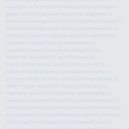
newsplain.ru
cardvoice.ru
modopaper.ru
manunae.ru
gbget.ru
alfeihavsalnassr.ru
madoma.ru
tajuncos.ru
petrovkasports.ru
porno-online-besplatno.ru
splclub.ru
york-life.ru
doroga-expo.ru
ribery.ru
cleanmedicine.ru
slovar-ivrit.ru
porno-video-besplatno.ru
seks-365.ru
ovucontrol.ru
sloty-igrovyye-avtomaty.ru
ru-industriya.ru
russkoe-porno-besplatno.ru
belgorod-day.ru
digilith.ru
pichkurovlab.ru
medic-today.ru
taksu.ru
comp123.ru
don-ykt.ru
teensvoice.ru
imgsharing.ru
domashnee-porno.ru
eva-elfie.ru
foto-tur.ru
biz-doska.ru
metropoltravel.ru
veslo-i-yakor.ru
borodino-media.ru
rostotsky.ru
regionufa.ru
weiss-bet.ru
zaryna.ru
casinotablet.ru
universalia.ru
remont-mebeli-moscow.ru
termomur.ru
clubfisher.ru
remstirufa.ru
erdamchi.ru
doramamama.ru
muraviovka-park.ru
worldofwoman.ru
clean-dreams.ru
arkrym.ru
kristinita.ru
dircomputer.ru
healthenter.ru