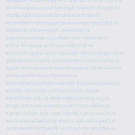
textexperts.ru
pivnaya-kruzhka.ru
kinofilmy-2021.ru
demolalapaluza.ru
tanyavanya.ru
remstir-tolyatti.ru
msdip.ru
jdol.ru
sokolovr.ru
newtech-spb.ru
rezemkleim.ru
massage-tai.ru
seonub.ru
zvonitut.ru
biolisichka24.ru
mncraft-download.ru
algoritm-sistema.ru
godflesh.ru
ru-industria.ru
zebra-tlt.ru
okna-proficom.ru
erynok.ru
onlinekinospace.ru
startupstudio-fefu.ru
zarges-ru.ru
gegenjustizunrecht.ru
autobalashov.ru
utrovortu.ru
spiski-firm.ru
elara-m.ru
kinomusorka.ru
mkcslava.ru
2bets.ru
vintovoykompressor.ru
birminghamvsfulham.ru
sarmat-komp.ru
pioneeri.ru
amadis-chocolate.ru
shkurki-karakulya.ru
kanotiforet.spb.ru
tutmassage.ru
ecolog.org.ru
praga.spb.ru
falcorussia.ru
autodoctorservis.ru
kamertondom.spb.ru
net-life.net.ru
avto-vozim.ru
sakhcamera.ru
alliance-electro.spb.ru
stroyavt.ru
controlweb1.ru
tdsak74.ru
kinzozo-ru.ru
kvotka.ru