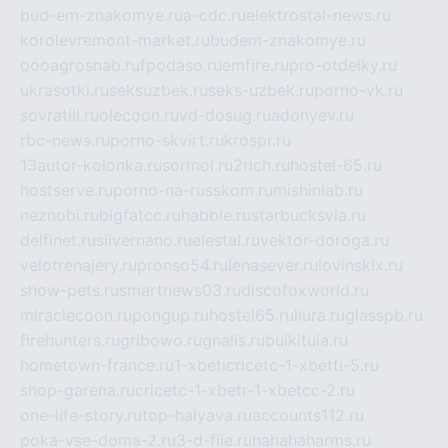
bud-em-znakomye.ru
a-cdc.ru
elektrostal-news.ru
korolevremont-market.ru
budem-znakomye.ru
oooagrosnab.ru
fpodaso.ru
emfire.ru
pro-otdelky.ru
ukrasotki.ru
seksuzbek.ru
seks-uzbek.ru
porno-vk.ru
sovratili.ru
olecoon.ru
vd-dosug.ru
adonyev.ru
rbc-news.ru
porno-skvirt.ru
krospr.ru
13autor-kolonka.ru
sormol.ru
2rich.ru
hostel-65.ru
hostserve.ru
porno-na-russkom.ru
mishinlab.ru
neznobi.ru
bigfatcc.ru
habble.ru
starbucksvia.ru
delfinet.ru
silvernano.ru
elestal.ru
vektor-doroga.ru
velotrenajery.ru
pronso54.ru
lenasever.ru
lovinskix.ru
show-pets.ru
smartnews03.ru
discofoxworld.ru
miraclecoon.ru
pongup.ru
hostel65.ru
liura.ru
glasspb.ru
firehunters.ru
gribowo.ru
gnalis.ru
bulkitula.ru
hometown-france.ru
1-xbeticricetc-1-xbetti-5.ru
shop-garena.ru
cricetc-1-xbetr-1-xbetcc-2.ru
one-life-story.ru
top-halyava.ru
accounts112.ru
poka-vse-doma-2.ru
3-d-file.ru
hahahaharms.ru