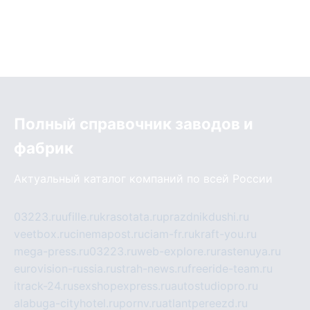
Полный справочник заводов и
фабрик
Актуальный каталог компаний по всей России
03223.ru
ufille.ru
krasotata.ru
prazdnikdushi.ru
veetbox.ru
cinemapost.ru
ciam-fr.ru
kraft-you.ru
mega-press.ru
03223.ru
web-explore.ru
rastenuya.ru
eurovision-russia.ru
strah-news.ru
freeride-team.ru
itrack-24.ru
sexshopexpress.ru
autostudiopro.ru
alabuga-cityhotel.ru
pornv.ru
atlantpereezd.ru