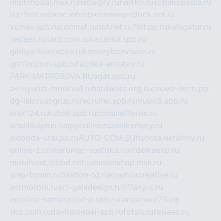
multimodal.msk.ru
habaigry.ru
haikko.ru
sobakopedia.ru
isz-fest.ru
ewnc.info
screensaver-clock.net.ru
volnav.spb.ru
comnat.ru
npf.net.ru
7bit.pp.ru
kalugatur.ru
tesiaes.ru
card.com.ru
kazanka.spb.ru
gildiya-kuznecov.ru
kameryboavision.ru
griffoncom.spb.ru
fabrika-emotsiy.ru
PARK-MATROSOVA.RU
agat.spb.ru
avtoyurist-moskva1.ru
hardware.org.ru
схема-авто.рф
dg-lab.ru
angrup.ru
recruiter.spb.ru
music8.spb.ru
krsk124.ru
kubok.spb.ru
romanofforex.ru
analitikaplus.ru
spyonline.ru
zosikamery.ru
sloboda-ural.pp.ru
AUTO-COM.SU
hohota.net
alimy.ru
online-z.com
aromat-vostoka.ru
otdelkaexp.ru
mobilvest.ru
bbd.net.ru
mebelshop.msk.ru
smp-forum.ru
bastion-td.ru
kosmoscreative.ru
avrmotors.ru
art-galadesign.ru
tiffany-c.ru
ecostep-samara.ru
d-p.spb.ru
галактика73.рф
sko.com.ru
davitamebel-spb.ru
fotsis.ru
tesiaes.ru