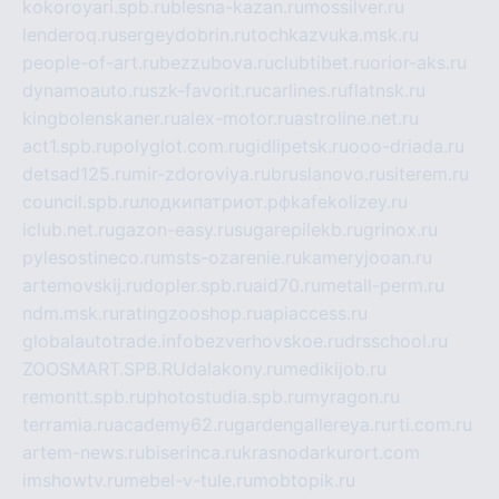
kokoroyari.spb.ru
blesna-kazan.ru
mossilver.ru
lenderoq.ru
sergeydobrin.ru
tochkazvuka.msk.ru
people-of-art.ru
bezzubova.ru
clubtibet.ru
orior-aks.ru
dynamoauto.ru
szk-favorit.ru
carlines.ru
flatnsk.ru
kingbolenskaner.ru
alex-motor.ru
astroline.net.ru
act1.spb.ru
polyglot.com.ru
gidlipetsk.ru
ooo-driada.ru
detsad125.ru
mir-zdoroviya.ru
bruslanovo.ru
siterem.ru
council.spb.ru
лодкипатриот.рф
kafekolizey.ru
iclub.net.ru
gazon-easy.ru
sugarepilekb.ru
grinox.ru
pylesostineco.ru
msts-ozarenie.ru
kameryjooan.ru
artemovskij.ru
dopler.spb.ru
aid70.ru
metall-perm.ru
ndm.msk.ru
ratingzooshop.ru
apiaccess.ru
globalautotrade.info
bezverhovskoe.ru
drsschool.ru
ZOOSMART.SPB.RU
dalakony.ru
medikijob.ru
remontt.spb.ru
photostudia.spb.ru
myragon.ru
terramia.ru
academy62.ru
gardengallereya.ru
rti.com.ru
artem-news.ru
biserinca.ru
krasnodarkurort.com
imshowtv.ru
mebel-v-tule.ru
mobtopik.ru