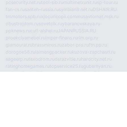
pcsecurity.net.ru
tool-sib.ru
multimetrunit.ru
sp-tour.ru
fan-cs.ru
santeh-russia.ru
symbian9.net.ru
DSHAIR.RU
tmmotors.spb.ru
xjocuricopii.com
musavtomat.msk.ru
obustrojdom.ru
sovetcik.ru
ybaranovskaya.ru
ppknews.ru
cult-alshei.ru
JAPANRUSSIA.RU
proekciyamebel.ru
imper-finans.ru
rim.org.ru
glamourai.ru
brassminus.ru
zabor-pro.ru
ftn.pp.ru
dorogoe58.ru
laimengpacker.ru
kuzova-zapchasti.ru
sageerp.ru
taxodrom.ru
dsrazvitie.ru
hardcity.net.ru
ratinghomegames.ru
topservice25.ru
gubernyan.ru
gtglasslined.ru
ii4.ru
tssport.spb.ru
andorra24.com
blackwallstreet.ru
oboimos.ru
optim-doors.com.ru
ikuch.ru
nycr.org.ru
npa21.ru
vremya-ch.spb.ru
desert000.ru
ivtorgi.ru
ifiori.ru
catalog-statei.ru
dcv.org.ru
spetsmaster174.ru
ipkameryhiseeu.ru
dum26.ru
ruspol.spb.ru
fr-opendp.ru
kam-solnyshko.ru
cheyenne-arapaho.ru
sevzapmetal.spb.ru
ted-lapidus.spb.ru
parasite-eliminator.ru