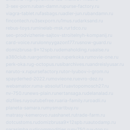
3-sex-porn.ru
ban-damn.ru
purse-factory.ru
viagra-tablet.ru
fasbags.ru
adler-jun.ru
bandamn.ru
fincontech.ru
3sexporn.ru
1mus.ru
darksand.ru
rebus-toys.ru
minelab-msk.ru
rtdco.ru
seo-prodvizhenie-sajtov-stroitelnyh-kompanij.ru
card-voice.ru
rulonnyygazon177.ru
snow-guard.ru
domizbrusa-9x12spb.ru
demaholding.ru
aalse.ru
a380club.ru
argentinamia.ru
perkoka.ru
movie-one.ru
perk-oka.ru
g-octopus.ru
sibarchives.ru
andreislyusar.ru
naruto-x.ru
pursefactory.ru
tor-lyubov-i-grom.ru
spayderhed-2022.ru
movieone.ru
evro-dez.ru
webamator.ru
ma-absolut1.ru
avtopomosch27.ru
nv-750.ru
news-plain.ru
nertansaga.ru
delanalad.ru
dizfiles.ru
youtubefree.ru
aria-family.ru
roadli.ru
planeta-samara.ru
mysmartbuy.ru
matrasy-kemerovo.ru
ashanet.ru
trade-farm.ru
dotcustoms.ru
domizbrusa9x12spb.ru
autodamp.ru
narasimha.ru
djcommodities.ru
nv750.ru
x-ton.ru