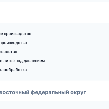
ое производство
 производство
зводство
: литьё под давлением
аллообработка
евосточный федеральный округ