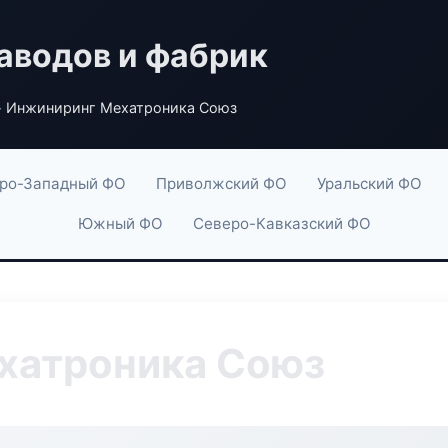
аводов и фабрик
 Инжиниринг Мехатроника Союз
ро-Западный ФО
Приволжский ФО
Уральский ФО
Южный ФО
Северо-Кавказский ФО
хатроника Союз