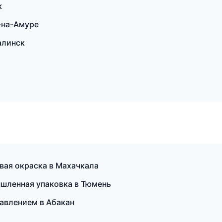
к
-на-Амуре
алинск
ая окраска в Махачкала
ышленная упаковка в Тюмень
давлением в Абакан