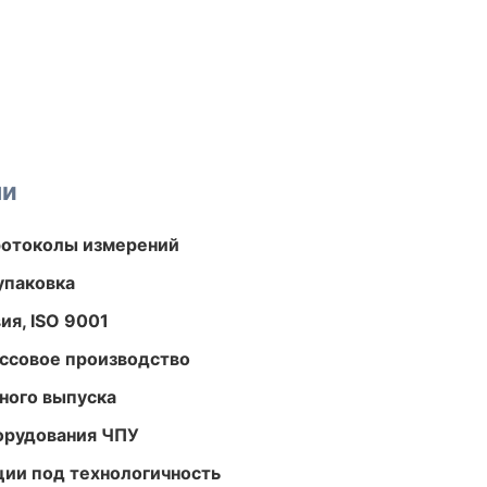
ми
ротоколы измерений
упаковка
ия, ISO 9001
ассовое производство
ного выпуска
орудования ЧПУ
ции под технологичность