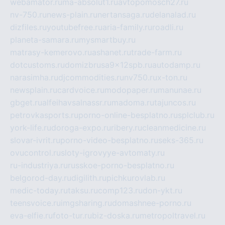
webamator.ru
ma-absolut1.ru
avtopomosch27.ru
nv-750.ru
news-plain.ru
nertansaga.ru
delanalad.ru
dizfiles.ru
youtubefree.ru
aria-family.ru
roadli.ru
planeta-samara.ru
mysmartbuy.ru
matrasy-kemerovo.ru
ashanet.ru
trade-farm.ru
dotcustoms.ru
domizbrusa9x12spb.ru
autodamp.ru
narasimha.ru
djcommodities.ru
nv750.ru
x-ton.ru
newsplain.ru
cardvoice.ru
modopaper.ru
manunae.ru
gbget.ru
alfeihavsalnassr.ru
madoma.ru
tajuncos.ru
petrovkasports.ru
porno-online-besplatno.ru
splclub.ru
york-life.ru
doroga-expo.ru
ribery.ru
cleanmedicine.ru
slovar-ivrit.ru
porno-video-besplatno.ru
seks-365.ru
ovucontrol.ru
sloty-igrovyye-avtomaty.ru
ru-industriya.ru
russkoe-porno-besplatno.ru
belgorod-day.ru
digilith.ru
pichkurovlab.ru
medic-today.ru
taksu.ru
comp123.ru
don-ykt.ru
teensvoice.ru
imgsharing.ru
domashnee-porno.ru
eva-elfie.ru
foto-tur.ru
biz-doska.ru
metropoltravel.ru