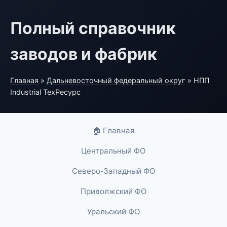
Полный справочник
заводов и фабрик
Главная
»
Дальневосточный федеральный округ
» НПП
Industrial ТехРесурс
🏠 Главная
Центральный ФО
Северо-Западный ФО
Приволжский ФО
Уральский ФО