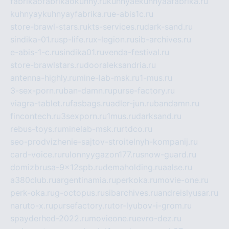
fabrikaofabrikaokuhny.ru
kuhnyaekuhnyaafabrika.ru
kuhnyaykuhnyayfabrika.ru
e-abis1c.ru
store-brawl-stars.ru
kts-services.ru
dark-sand.ru
sindika-01.ru
sp-life.ru
x-legion.ru
sib-archives.ru
e-abis-1-c.ru
sindika01.ru
venda-festival.ru
store-brawlstars.ru
dooraleksandria.ru
antenna-highly.ru
mine-lab-msk.ru
1-mus.ru
3-sex-porn.ru
ban-damn.ru
purse-factory.ru
viagra-tablet.ru
fasbags.ru
adler-jun.ru
bandamn.ru
fincontech.ru
3sexporn.ru
1mus.ru
darksand.ru
rebus-toys.ru
minelab-msk.ru
rtdco.ru
seo-prodvizhenie-sajtov-stroitelnyh-kompanij.ru
card-voice.ru
rulonnyygazon177.ru
snow-guard.ru
domizbrusa-9x12spb.ru
demaholding.ru
aalse.ru
a380club.ru
argentinamia.ru
perkoka.ru
movie-one.ru
perk-oka.ru
g-octopus.ru
sibarchives.ru
andreislyusar.ru
naruto-x.ru
pursefactory.ru
tor-lyubov-i-grom.ru
spayderhed-2022.ru
movieone.ru
evro-dez.ru