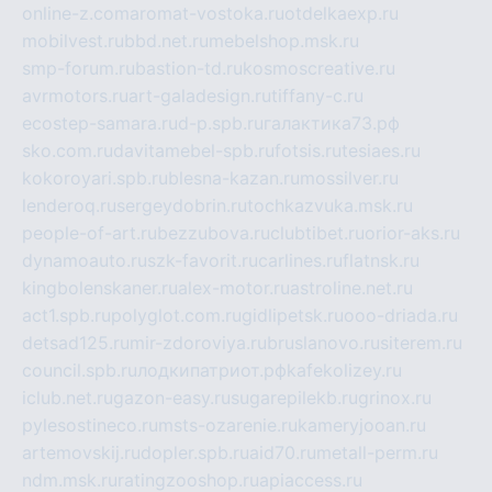
online-z.com
aromat-vostoka.ru
otdelkaexp.ru
mobilvest.ru
bbd.net.ru
mebelshop.msk.ru
smp-forum.ru
bastion-td.ru
kosmoscreative.ru
avrmotors.ru
art-galadesign.ru
tiffany-c.ru
ecostep-samara.ru
d-p.spb.ru
галактика73.рф
sko.com.ru
davitamebel-spb.ru
fotsis.ru
tesiaes.ru
kokoroyari.spb.ru
blesna-kazan.ru
mossilver.ru
lenderoq.ru
sergeydobrin.ru
tochkazvuka.msk.ru
people-of-art.ru
bezzubova.ru
clubtibet.ru
orior-aks.ru
dynamoauto.ru
szk-favorit.ru
carlines.ru
flatnsk.ru
kingbolenskaner.ru
alex-motor.ru
astroline.net.ru
act1.spb.ru
polyglot.com.ru
gidlipetsk.ru
ooo-driada.ru
detsad125.ru
mir-zdoroviya.ru
bruslanovo.ru
siterem.ru
council.spb.ru
лодкипатриот.рф
kafekolizey.ru
iclub.net.ru
gazon-easy.ru
sugarepilekb.ru
grinox.ru
pylesostineco.ru
msts-ozarenie.ru
kameryjooan.ru
artemovskij.ru
dopler.spb.ru
aid70.ru
metall-perm.ru
ndm.msk.ru
ratingzooshop.ru
apiaccess.ru