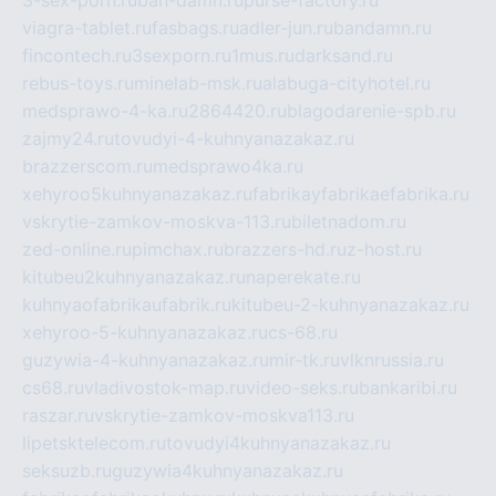
3-sex-porn.ru
ban-damn.ru
purse-factory.ru
viagra-tablet.ru
fasbags.ru
adler-jun.ru
bandamn.ru
fincontech.ru
3sexporn.ru
1mus.ru
darksand.ru
rebus-toys.ru
minelab-msk.ru
alabuga-cityhotel.ru
medsprawo-4-ka.ru
2864420.ru
blagodarenie-spb.ru
zajmy24.ru
tovudyi-4-kuhnyanazakaz.ru
brazzerscom.ru
medsprawo4ka.ru
xehyroo5kuhnyanazakaz.ru
fabrikayfabrikaefabrika.ru
vskrytie-zamkov-moskva-113.ru
biletnadom.ru
zed-online.ru
pimchax.ru
brazzers-hd.ru
z-host.ru
kitubeu2kuhnyanazakaz.ru
naperekate.ru
kuhnyaofabrikaufabrik.ru
kitubeu-2-kuhnyanazakaz.ru
xehyroo-5-kuhnyanazakaz.ru
cs-68.ru
guzywia-4-kuhnyanazakaz.ru
mir-tk.ru
vlknrussia.ru
cs68.ru
vladivostok-map.ru
video-seks.ru
bankaribi.ru
raszar.ru
vskrytie-zamkov-moskva113.ru
lipetsktelecom.ru
tovudyi4kuhnyanazakaz.ru
seksuzb.ru
guzywia4kuhnyanazakaz.ru