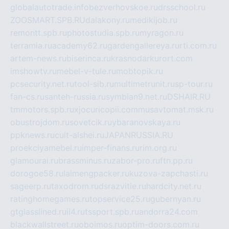
globalautotrade.info
bezverhovskoe.ru
drsschool.ru
ZOOSMART.SPB.RU
dalakony.ru
medikijob.ru
remontt.spb.ru
photostudia.spb.ru
myragon.ru
terramia.ru
academy62.ru
gardengallereya.ru
rti.com.ru
artem-news.ru
biserinca.ru
krasnodarkurort.com
imshowtv.ru
mebel-v-tule.ru
mobtopik.ru
pcsecurity.net.ru
tool-sib.ru
multimetrunit.ru
sp-tour.ru
fan-cs.ru
santeh-russia.ru
symbian9.net.ru
DSHAIR.RU
tmmotors.spb.ru
xjocuricopii.com
musavtomat.msk.ru
obustrojdom.ru
sovetcik.ru
ybaranovskaya.ru
ppknews.ru
cult-alshei.ru
JAPANRUSSIA.RU
proekciyamebel.ru
imper-finans.ru
rim.org.ru
glamourai.ru
brassminus.ru
zabor-pro.ru
ftn.pp.ru
dorogoe58.ru
laimengpacker.ru
kuzova-zapchasti.ru
sageerp.ru
taxodrom.ru
dsrazvitie.ru
hardcity.net.ru
ratinghomegames.ru
topservice25.ru
gubernyan.ru
gtglasslined.ru
ii4.ru
tssport.spb.ru
andorra24.com
blackwallstreet.ru
oboimos.ru
optim-doors.com.ru