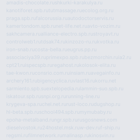
amadis-chocolate.ru
shkurki-karakulya.ru
kanotiforet.spb.ru
tutmassage.ru
ecolog.org.ru
praga.spb.ru
falcorussia.ru
autodoctorservis.ru
kamertondom.spb.ru
net-life.net.ru
avto-vozim.ru
sakhcamera.ru
alliance-electro.spb.ru
stroyavt.ru
controlweb1.ru
tdsak74.ru
kinzozo-ru.ru
kvotka.ru
iron-snab.ru
costa-bella.ru
eugrus.pp.ru
associaciya39.ru
primexpo.spb.ru
bezmorchin.ru
ia2.ru
cpt21.ru
ispecspb.ru
regahost.ru
kolosok-elita.ru
tae-kwon.ru
consrio.com.ru
insiam.ru
avegainfo.ru
archery161.ru
bigencyclica.ru
vlast16.ru
korru.net
sarmiento.spb.su
extelopedia.ru
lammin-suo.spb.ru
iskatour.spb.ru
snpi.org.ru
running-line.ru
krygeva-spa.ru
chel.net.ru
rust-loco.ru
dugshop.ru
hl-beta.spb.ru
school494.spb.ru
mymubaby.ru
epoha-metalband.ru
ngr.spb.ru
rusgosnews.com
dieselvostok.ru
24hostel.msk.ru
w-dev.ru
f-ship.ru
regsmi.ru
filmnetwork.ru
malinasp.ru
kinosvin.ru