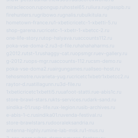
miraclecoon.ru
pongup.ru
hostel65.ru
liura.ru
glasspb.ru
firehunters.ru
gribowo.ru
gnalis.ru
bulkitula.ru
hometown-france.ru
1-xbeticricetc-1-xbetti-5.ru
shop-garena.ru
cricetc-1-xbetr-1-xbetcc-2.ru
one-life-story.ru
top-halyava.ru
accounts112.ru
poka-vse-doma-2.ru
3-d-file.ru
hahahaharms.ru
g2012.ru
tst-1.ru
shaggy-cat.ru
opsmgr.ru
ev-gallery.ru
g-2012.ru
ops-mgr.ru
accounts-112.ru
csm-demo.ru
poka-vse-doma2.ru
airgungames.ru
allseo-host.ru
tehosmotre.ru
varieta-yug.ru
cricetc1xbetr1xbetcc2.ru
raytor-d.ru
atillagunn.ru
3d-file.ru
1xbeticricetc1xbetti5.ru
uafoot-statti.ru
e-abis1c.ru
store-brawl-stars.ru
kts-services.ru
dark-sand.ru
sindika-01.ru
sp-life.ru
x-legion.ru
sib-archives.ru
e-abis-1-c.ru
sindika01.ru
venda-festival.ru
store-brawlstars.ru
dooraleksandria.ru
antenna-highly.ru
mine-lab-msk.ru
1-mus.ru