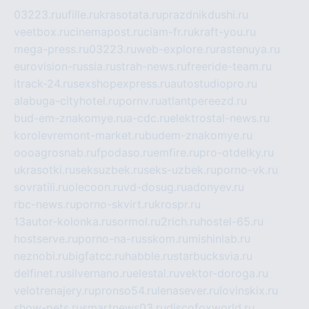
03223.ru
ufille.ru
krasotata.ru
prazdnikdushi.ru
veetbox.ru
cinemapost.ru
ciam-fr.ru
kraft-you.ru
mega-press.ru
03223.ru
web-explore.ru
rastenuya.ru
eurovision-russia.ru
strah-news.ru
freeride-team.ru
itrack-24.ru
sexshopexpress.ru
autostudiopro.ru
alabuga-cityhotel.ru
pornv.ru
atlantpereezd.ru
bud-em-znakomye.ru
a-cdc.ru
elektrostal-news.ru
korolevremont-market.ru
budem-znakomye.ru
oooagrosnab.ru
fpodaso.ru
emfire.ru
pro-otdelky.ru
ukrasotki.ru
seksuzbek.ru
seks-uzbek.ru
porno-vk.ru
sovratili.ru
olecoon.ru
vd-dosug.ru
adonyev.ru
rbc-news.ru
porno-skvirt.ru
krospr.ru
13autor-kolonka.ru
sormol.ru
2rich.ru
hostel-65.ru
hostserve.ru
porno-na-russkom.ru
mishinlab.ru
neznobi.ru
bigfatcc.ru
habble.ru
starbucksvia.ru
delfinet.ru
silvernano.ru
elestal.ru
vektor-doroga.ru
velotrenajery.ru
pronso54.ru
lenasever.ru
lovinskix.ru
show-pets.ru
smartnews03.ru
discofoxworld.ru