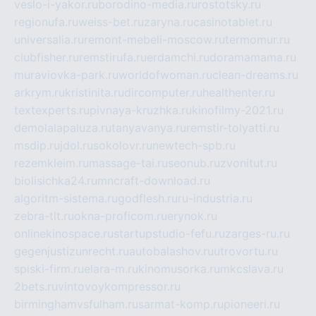
veslo-i-yakor.ru
borodino-media.ru
rostotsky.ru
regionufa.ru
weiss-bet.ru
zaryna.ru
casinotablet.ru
universalia.ru
remont-mebeli-moscow.ru
termomur.ru
clubfisher.ru
remstirufa.ru
erdamchi.ru
doramamama.ru
muraviovka-park.ru
worldofwoman.ru
clean-dreams.ru
arkrym.ru
kristinita.ru
dircomputer.ru
healthenter.ru
textexperts.ru
pivnaya-kruzhka.ru
kinofilmy-2021.ru
demolalapaluza.ru
tanyavanya.ru
remstir-tolyatti.ru
msdip.ru
jdol.ru
sokolovr.ru
newtech-spb.ru
rezemkleim.ru
massage-tai.ru
seonub.ru
zvonitut.ru
biolisichka24.ru
mncraft-download.ru
algoritm-sistema.ru
godflesh.ru
ru-industria.ru
zebra-tlt.ru
okna-proficom.ru
erynok.ru
onlinekinospace.ru
startupstudio-fefu.ru
zarges-ru.ru
gegenjustizunrecht.ru
autobalashov.ru
utrovortu.ru
spiski-firm.ru
elara-m.ru
kinomusorka.ru
mkcslava.ru
2bets.ru
vintovoykompressor.ru
birminghamvsfulham.ru
sarmat-komp.ru
pioneeri.ru