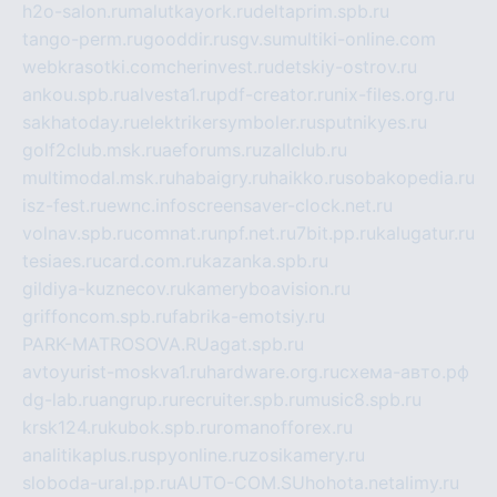
h2o-salon.ru
malutkayork.ru
deltaprim.spb.ru
tango-perm.ru
gooddir.ru
sgv.su
multiki-online.com
webkrasotki.com
cherinvest.ru
detskiy-ostrov.ru
ankou.spb.ru
alvesta1.ru
pdf-creator.ru
nix-files.org.ru
sakhatoday.ru
elektrikersymboler.ru
sputnikyes.ru
golf2club.msk.ru
aeforums.ru
zallclub.ru
multimodal.msk.ru
habaigry.ru
haikko.ru
sobakopedia.ru
isz-fest.ru
ewnc.info
screensaver-clock.net.ru
volnav.spb.ru
comnat.ru
npf.net.ru
7bit.pp.ru
kalugatur.ru
tesiaes.ru
card.com.ru
kazanka.spb.ru
gildiya-kuznecov.ru
kameryboavision.ru
griffoncom.spb.ru
fabrika-emotsiy.ru
PARK-MATROSOVA.RU
agat.spb.ru
avtoyurist-moskva1.ru
hardware.org.ru
схема-авто.рф
dg-lab.ru
angrup.ru
recruiter.spb.ru
music8.spb.ru
krsk124.ru
kubok.spb.ru
romanofforex.ru
analitikaplus.ru
spyonline.ru
zosikamery.ru
sloboda-ural.pp.ru
AUTO-COM.SU
hohota.net
alimy.ru