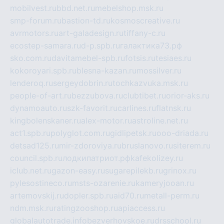
mobilvest.ru
bbd.net.ru
mebelshop.msk.ru
smp-forum.ru
bastion-td.ru
kosmoscreative.ru
avrmotors.ru
art-galadesign.ru
tiffany-c.ru
ecostep-samara.ru
d-p.spb.ru
галактика73.рф
sko.com.ru
davitamebel-spb.ru
fotsis.ru
tesiaes.ru
kokoroyari.spb.ru
blesna-kazan.ru
mossilver.ru
lenderoq.ru
sergeydobrin.ru
tochkazvuka.msk.ru
people-of-art.ru
bezzubova.ru
clubtibet.ru
orior-aks.ru
dynamoauto.ru
szk-favorit.ru
carlines.ru
flatnsk.ru
kingbolenskaner.ru
alex-motor.ru
astroline.net.ru
act1.spb.ru
polyglot.com.ru
gidlipetsk.ru
ooo-driada.ru
detsad125.ru
mir-zdoroviya.ru
bruslanovo.ru
siterem.ru
council.spb.ru
лодкипатриот.рф
kafekolizey.ru
iclub.net.ru
gazon-easy.ru
sugarepilekb.ru
grinox.ru
pylesostineco.ru
msts-ozarenie.ru
kameryjooan.ru
artemovskij.ru
dopler.spb.ru
aid70.ru
metall-perm.ru
ndm.msk.ru
ratingzooshop.ru
apiaccess.ru
globalautotrade.info
bezverhovskoe.ru
drsschool.ru