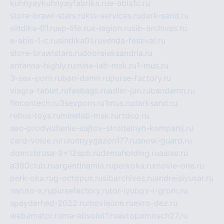
kuhnyaykuhnyayfabrika.ru
e-abis1c.ru
store-brawl-stars.ru
kts-services.ru
dark-sand.ru
sindika-01.ru
sp-life.ru
x-legion.ru
sib-archives.ru
e-abis-1-c.ru
sindika01.ru
venda-festival.ru
store-brawlstars.ru
dooraleksandria.ru
antenna-highly.ru
mine-lab-msk.ru
1-mus.ru
3-sex-porn.ru
ban-damn.ru
purse-factory.ru
viagra-tablet.ru
fasbags.ru
adler-jun.ru
bandamn.ru
fincontech.ru
3sexporn.ru
1mus.ru
darksand.ru
rebus-toys.ru
minelab-msk.ru
rtdco.ru
seo-prodvizhenie-sajtov-stroitelnyh-kompanij.ru
card-voice.ru
rulonnyygazon177.ru
snow-guard.ru
domizbrusa-9x12spb.ru
demaholding.ru
aalse.ru
a380club.ru
argentinamia.ru
perkoka.ru
movie-one.ru
perk-oka.ru
g-octopus.ru
sibarchives.ru
andreislyusar.ru
naruto-x.ru
pursefactory.ru
tor-lyubov-i-grom.ru
spayderhed-2022.ru
movieone.ru
evro-dez.ru
webamator.ru
ma-absolut1.ru
avtopomosch27.ru