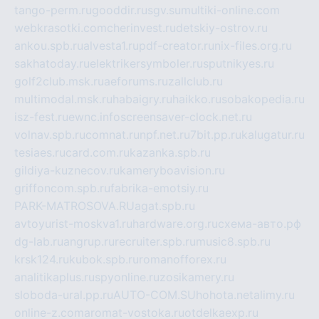
tango-perm.ru
gooddir.ru
sgv.su
multiki-online.com
webkrasotki.com
cherinvest.ru
detskiy-ostrov.ru
ankou.spb.ru
alvesta1.ru
pdf-creator.ru
nix-files.org.ru
sakhatoday.ru
elektrikersymboler.ru
sputnikyes.ru
golf2club.msk.ru
aeforums.ru
zallclub.ru
multimodal.msk.ru
habaigry.ru
haikko.ru
sobakopedia.ru
isz-fest.ru
ewnc.info
screensaver-clock.net.ru
volnav.spb.ru
comnat.ru
npf.net.ru
7bit.pp.ru
kalugatur.ru
tesiaes.ru
card.com.ru
kazanka.spb.ru
gildiya-kuznecov.ru
kameryboavision.ru
griffoncom.spb.ru
fabrika-emotsiy.ru
PARK-MATROSOVA.RU
agat.spb.ru
avtoyurist-moskva1.ru
hardware.org.ru
схема-авто.рф
dg-lab.ru
angrup.ru
recruiter.spb.ru
music8.spb.ru
krsk124.ru
kubok.spb.ru
romanofforex.ru
analitikaplus.ru
spyonline.ru
zosikamery.ru
sloboda-ural.pp.ru
AUTO-COM.SU
hohota.net
alimy.ru
online-z.com
aromat-vostoka.ru
otdelkaexp.ru