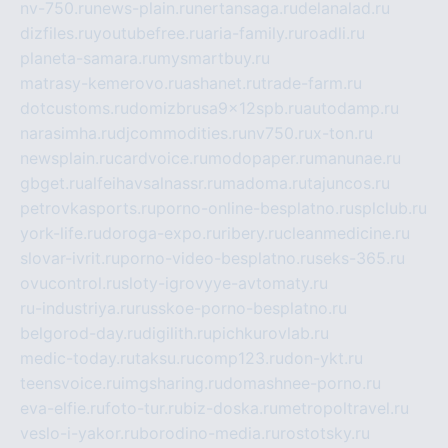
nv-750.ru
news-plain.ru
nertansaga.ru
delanalad.ru
dizfiles.ru
youtubefree.ru
aria-family.ru
roadli.ru
planeta-samara.ru
mysmartbuy.ru
matrasy-kemerovo.ru
ashanet.ru
trade-farm.ru
dotcustoms.ru
domizbrusa9x12spb.ru
autodamp.ru
narasimha.ru
djcommodities.ru
nv750.ru
x-ton.ru
newsplain.ru
cardvoice.ru
modopaper.ru
manunae.ru
gbget.ru
alfeihavsalnassr.ru
madoma.ru
tajuncos.ru
petrovkasports.ru
porno-online-besplatno.ru
splclub.ru
york-life.ru
doroga-expo.ru
ribery.ru
cleanmedicine.ru
slovar-ivrit.ru
porno-video-besplatno.ru
seks-365.ru
ovucontrol.ru
sloty-igrovyye-avtomaty.ru
ru-industriya.ru
russkoe-porno-besplatno.ru
belgorod-day.ru
digilith.ru
pichkurovlab.ru
medic-today.ru
taksu.ru
comp123.ru
don-ykt.ru
teensvoice.ru
imgsharing.ru
domashnee-porno.ru
eva-elfie.ru
foto-tur.ru
biz-doska.ru
metropoltravel.ru
veslo-i-yakor.ru
borodino-media.ru
rostotsky.ru