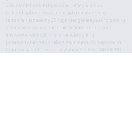
ZOOSMART.SPB.RU
dalakony.ru
medikijob.ru
remontt.spb.ru
photostudia.spb.ru
myragon.ru
terramia.ru
academy62.ru
gardengallereya.ru
rti.com.ru
artem-news.ru
biserinca.ru
krasnodarkurort.com
imshowtv.ru
mebel-v-tule.ru
mobtopik.ru
pcsecurity.net.ru
tool-sib.ru
multimetrunit.ru
sp-tour.ru
fan-cs.ru
santeh-russia.ru
symbian9.net.ru
DSHAIR.RU
tmmotors.spb.ru
xjocuricopii.com
musavtomat.msk.ru
obustrojdom.ru
sovetcik.ru
ybaranovskaya.ru
ppknews.ru
cult-alshei.ru
JAPANRUSSIA.RU
proekciyamebel.ru
imper-finans.ru
rim.org.ru
glamourai.ru
brassminus.ru
zabor-pro.ru
ftn.pp.ru
dorogoe58.ru
laimengpacker.ru
kuzova-zapchasti.ru
sageerp.ru
taxodrom.ru
dsrazvitie.ru
hardcity.net.ru
ratinghomegames.ru
topservice25.ru
gubernyan.ru
gtglasslined.ru
ii4.ru
tssport.spb.ru
andorra24.com
blackwallstreet.ru
oboimos.ru
optim-doors.com.ru
ikuch.ru
nycr.org.ru
npa21.ru
vremya-ch.spb.ru