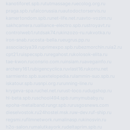
kanotiforet.spb.ru
tutmassage.ru
ecolog.org.ru
praga.spb.ru
falcorussia.ru
autodoctorservis.ru
kamertondom.spb.ru
net-life.net.ru
avto-vozim.ru
sakhcamera.ru
alliance-electro.spb.ru
stroyavt.ru
controlweb1.ru
tdsak74.ru
kinzozo-ru.ru
kvotka.ru
iron-snab.ru
costa-bella.ru
eugrus.pp.ru
associaciya39.ru
primexpo.spb.ru
bezmorchin.ru
ia2.ru
cpt21.ru
ispecspb.ru
regahost.ru
kolosok-elita.ru
tae-kwon.ru
consrio.com.ru
insiam.ru
avegainfo.ru
archery161.ru
bigencyclica.ru
vlast16.ru
korru.net
sarmiento.spb.su
extelopedia.ru
lammin-suo.spb.ru
iskatour.spb.ru
snpi.org.ru
running-line.ru
krygeva-spa.ru
chel.net.ru
rust-loco.ru
dugshop.ru
hl-beta.spb.ru
school494.spb.ru
mymubaby.ru
epoha-metalband.ru
ngr.spb.ru
rusgosnews.com
dieselvostok.ru
24hostel.msk.ru
w-dev.ru
f-ship.ru
regsmi.ru
filmnetwork.ru
malinasp.ru
kinosvin.ru
h2o-salon.ru
malutkayork.ru
deltaprim.spb.ru