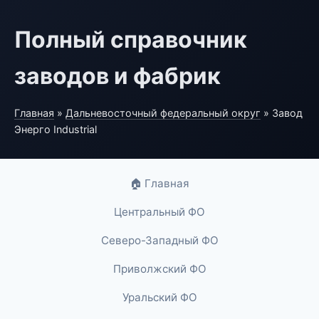
Полный справочник
заводов и фабрик
Главная
»
Дальневосточный федеральный округ
» Завод
Энерго Industrial
🏠 Главная
Центральный ФО
Северо-Западный ФО
Приволжский ФО
Уральский ФО