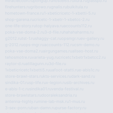
miraclecoon.ru
pongup.ru
hostel65.ru
liura.ru
glasspb.ru
firehunters.ru
gribowo.ru
gnalis.ru
bulkitula.ru
hometown-france.ru
1-xbeticricetc-1-xbetti-5.ru
shop-garena.ru
cricetc-1-xbetr-1-xbetcc-2.ru
one-life-story.ru
top-halyava.ru
accounts112.ru
poka-vse-doma-2.ru
3-d-file.ru
hahahaharms.ru
g2012.ru
tst-1.ru
shaggy-cat.ru
opsmgr.ru
ev-gallery.ru
g-2012.ru
ops-mgr.ru
accounts-112.ru
csm-demo.ru
poka-vse-doma2.ru
airgungames.ru
allseo-host.ru
tehosmotre.ru
varieta-yug.ru
cricetc1xbetr1xbetcc2.ru
raytor-d.ru
atillagunn.ru
3d-file.ru
1xbeticricetc1xbetti5.ru
uafoot-statti.ru
e-abis1c.ru
store-brawl-stars.ru
kts-services.ru
dark-sand.ru
sindika-01.ru
sp-life.ru
x-legion.ru
sib-archives.ru
e-abis-1-c.ru
sindika01.ru
venda-festival.ru
store-brawlstars.ru
dooraleksandria.ru
antenna-highly.ru
mine-lab-msk.ru
1-mus.ru
3-sex-porn.ru
ban-damn.ru
purse-factory.ru