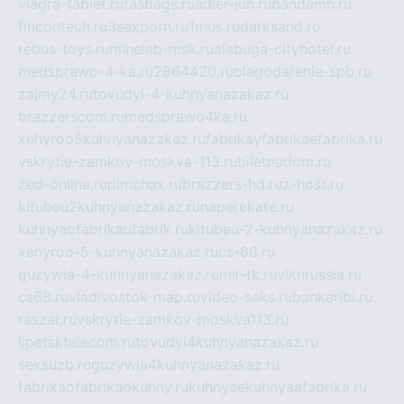
viagra-tablet.ru
fasbags.ru
adler-jun.ru
bandamn.ru
fincontech.ru
3sexporn.ru
1mus.ru
darksand.ru
rebus-toys.ru
minelab-msk.ru
alabuga-cityhotel.ru
medsprawo-4-ka.ru
2864420.ru
blagodarenie-spb.ru
zajmy24.ru
tovudyi-4-kuhnyanazakaz.ru
brazzerscom.ru
medsprawo4ka.ru
xehyroo5kuhnyanazakaz.ru
fabrikayfabrikaefabrika.ru
vskrytie-zamkov-moskva-113.ru
biletnadom.ru
zed-online.ru
pimchax.ru
brazzers-hd.ru
z-host.ru
kitubeu2kuhnyanazakaz.ru
naperekate.ru
kuhnyaofabrikaufabrik.ru
kitubeu-2-kuhnyanazakaz.ru
xehyroo-5-kuhnyanazakaz.ru
cs-68.ru
guzywia-4-kuhnyanazakaz.ru
mir-tk.ru
vlknrussia.ru
cs68.ru
vladivostok-map.ru
video-seks.ru
bankaribi.ru
raszar.ru
vskrytie-zamkov-moskva113.ru
lipetsktelecom.ru
tovudyi4kuhnyanazakaz.ru
seksuzb.ru
guzywia4kuhnyanazakaz.ru
fabrikaofabrikaokuhny.ru
kuhnyaekuhnyaafabrika.ru