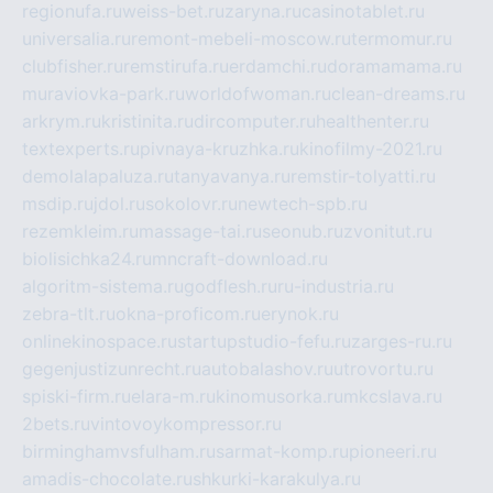
regionufa.ru
weiss-bet.ru
zaryna.ru
casinotablet.ru
universalia.ru
remont-mebeli-moscow.ru
termomur.ru
clubfisher.ru
remstirufa.ru
erdamchi.ru
doramamama.ru
muraviovka-park.ru
worldofwoman.ru
clean-dreams.ru
arkrym.ru
kristinita.ru
dircomputer.ru
healthenter.ru
textexperts.ru
pivnaya-kruzhka.ru
kinofilmy-2021.ru
demolalapaluza.ru
tanyavanya.ru
remstir-tolyatti.ru
msdip.ru
jdol.ru
sokolovr.ru
newtech-spb.ru
rezemkleim.ru
massage-tai.ru
seonub.ru
zvonitut.ru
biolisichka24.ru
mncraft-download.ru
algoritm-sistema.ru
godflesh.ru
ru-industria.ru
zebra-tlt.ru
okna-proficom.ru
erynok.ru
onlinekinospace.ru
startupstudio-fefu.ru
zarges-ru.ru
gegenjustizunrecht.ru
autobalashov.ru
utrovortu.ru
spiski-firm.ru
elara-m.ru
kinomusorka.ru
mkcslava.ru
2bets.ru
vintovoykompressor.ru
birminghamvsfulham.ru
sarmat-komp.ru
pioneeri.ru
amadis-chocolate.ru
shkurki-karakulya.ru