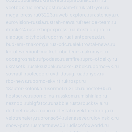
03223.ru
ufille.ru
krasotata.ru
prazdnikdushi.ru
veetbox.ru
cinemapost.ru
ciam-fr.ru
kraft-you.ru
mega-press.ru
03223.ru
web-explore.ru
rastenuya.ru
eurovision-russia.ru
strah-news.ru
freeride-team.ru
itrack-24.ru
sexshopexpress.ru
autostudiopro.ru
alabuga-cityhotel.ru
pornv.ru
atlantpereezd.ru
bud-em-znakomye.ru
a-cdc.ru
elektrostal-news.ru
korolevremont-market.ru
budem-znakomye.ru
oooagrosnab.ru
fpodaso.ru
emfire.ru
pro-otdelky.ru
ukrasotki.ru
seksuzbek.ru
seks-uzbek.ru
porno-vk.ru
sovratili.ru
olecoon.ru
vd-dosug.ru
adonyev.ru
rbc-news.ru
porno-skvirt.ru
krospr.ru
13autor-kolonka.ru
sormol.ru
2rich.ru
hostel-65.ru
hostserve.ru
porno-na-russkom.ru
mishinlab.ru
neznobi.ru
bigfatcc.ru
habble.ru
starbucksvia.ru
delfinet.ru
silvernano.ru
elestal.ru
vektor-doroga.ru
velotrenajery.ru
pronso54.ru
lenasever.ru
lovinskix.ru
show-pets.ru
smartnews03.ru
discofoxworld.ru