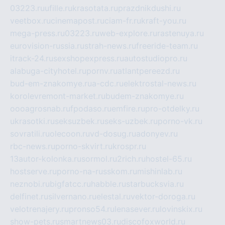
03223.ru
ufille.ru
krasotata.ru
prazdnikdushi.ru
veetbox.ru
cinemapost.ru
ciam-fr.ru
kraft-you.ru
mega-press.ru
03223.ru
web-explore.ru
rastenuya.ru
eurovision-russia.ru
strah-news.ru
freeride-team.ru
itrack-24.ru
sexshopexpress.ru
autostudiopro.ru
alabuga-cityhotel.ru
pornv.ru
atlantpereezd.ru
bud-em-znakomye.ru
a-cdc.ru
elektrostal-news.ru
korolevremont-market.ru
budem-znakomye.ru
oooagrosnab.ru
fpodaso.ru
emfire.ru
pro-otdelky.ru
ukrasotki.ru
seksuzbek.ru
seks-uzbek.ru
porno-vk.ru
sovratili.ru
olecoon.ru
vd-dosug.ru
adonyev.ru
rbc-news.ru
porno-skvirt.ru
krospr.ru
13autor-kolonka.ru
sormol.ru
2rich.ru
hostel-65.ru
hostserve.ru
porno-na-russkom.ru
mishinlab.ru
neznobi.ru
bigfatcc.ru
habble.ru
starbucksvia.ru
delfinet.ru
silvernano.ru
elestal.ru
vektor-doroga.ru
velotrenajery.ru
pronso54.ru
lenasever.ru
lovinskix.ru
show-pets.ru
smartnews03.ru
discofoxworld.ru