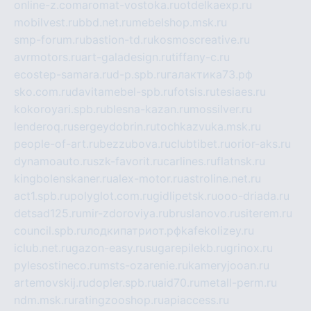
online-z.com
aromat-vostoka.ru
otdelkaexp.ru
mobilvest.ru
bbd.net.ru
mebelshop.msk.ru
smp-forum.ru
bastion-td.ru
kosmoscreative.ru
avrmotors.ru
art-galadesign.ru
tiffany-c.ru
ecostep-samara.ru
d-p.spb.ru
галактика73.рф
sko.com.ru
davitamebel-spb.ru
fotsis.ru
tesiaes.ru
kokoroyari.spb.ru
blesna-kazan.ru
mossilver.ru
lenderoq.ru
sergeydobrin.ru
tochkazvuka.msk.ru
people-of-art.ru
bezzubova.ru
clubtibet.ru
orior-aks.ru
dynamoauto.ru
szk-favorit.ru
carlines.ru
flatnsk.ru
kingbolenskaner.ru
alex-motor.ru
astroline.net.ru
act1.spb.ru
polyglot.com.ru
gidlipetsk.ru
ooo-driada.ru
detsad125.ru
mir-zdoroviya.ru
bruslanovo.ru
siterem.ru
council.spb.ru
лодкипатриот.рф
kafekolizey.ru
iclub.net.ru
gazon-easy.ru
sugarepilekb.ru
grinox.ru
pylesostineco.ru
msts-ozarenie.ru
kameryjooan.ru
artemovskij.ru
dopler.spb.ru
aid70.ru
metall-perm.ru
ndm.msk.ru
ratingzooshop.ru
apiaccess.ru