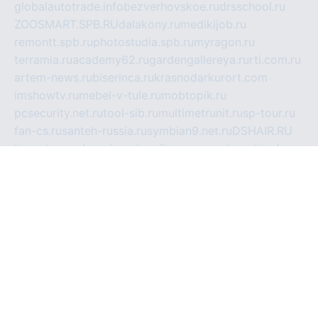
globalautotrade.info
bezverhovskoe.ru
drsschool.ru
ZOOSMART.SPB.RU
dalakony.ru
medikijob.ru
remontt.spb.ru
photostudia.spb.ru
myragon.ru
terramia.ru
academy62.ru
gardengallereya.ru
rti.com.ru
artem-news.ru
biserinca.ru
krasnodarkurort.com
imshowtv.ru
mebel-v-tule.ru
mobtopik.ru
pcsecurity.net.ru
tool-sib.ru
multimetrunit.ru
sp-tour.ru
fan-cs.ru
santeh-russia.ru
symbian9.net.ru
DSHAIR.RU
tmmotors.spb.ru
xjocuricopii.com
musavtomat.msk.ru
obustrojdom.ru
sovetcik.ru
ybaranovskaya.ru
ppknews.ru
cult-alshei.ru
JAPANRUSSIA.RU
proekciyamebel.ru
imper-finans.ru
rim.org.ru
glamourai.ru
brassminus.ru
zabor-pro.ru
ftn.pp.ru
dorogoe58.ru
laimengpacker.ru
kuzova-zapchasti.ru
sageerp.ru
taxodrom.ru
dsrazvitie.ru
hardcity.net.ru
ratinghomegames.ru
topservice25.ru
gubernyan.ru
gtglasslined.ru
ii4.ru
tssport.spb.ru
andorra24.com
blackwallstreet.ru
oboimos.ru
optim-doors.com.ru