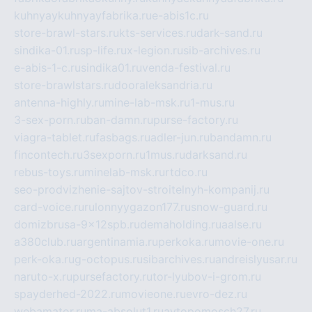
kuhnyaykuhnyayfabrika.ru
e-abis1c.ru
store-brawl-stars.ru
kts-services.ru
dark-sand.ru
sindika-01.ru
sp-life.ru
x-legion.ru
sib-archives.ru
e-abis-1-c.ru
sindika01.ru
venda-festival.ru
store-brawlstars.ru
dooraleksandria.ru
antenna-highly.ru
mine-lab-msk.ru
1-mus.ru
3-sex-porn.ru
ban-damn.ru
purse-factory.ru
viagra-tablet.ru
fasbags.ru
adler-jun.ru
bandamn.ru
fincontech.ru
3sexporn.ru
1mus.ru
darksand.ru
rebus-toys.ru
minelab-msk.ru
rtdco.ru
seo-prodvizhenie-sajtov-stroitelnyh-kompanij.ru
card-voice.ru
rulonnyygazon177.ru
snow-guard.ru
domizbrusa-9x12spb.ru
demaholding.ru
aalse.ru
a380club.ru
argentinamia.ru
perkoka.ru
movie-one.ru
perk-oka.ru
g-octopus.ru
sibarchives.ru
andreislyusar.ru
naruto-x.ru
pursefactory.ru
tor-lyubov-i-grom.ru
spayderhed-2022.ru
movieone.ru
evro-dez.ru
webamator.ru
ma-absolut1.ru
avtopomosch27.ru