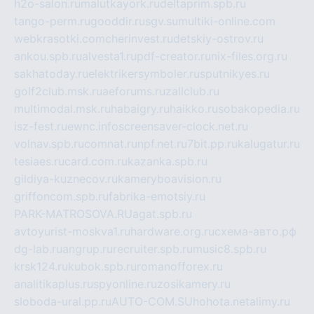
h2o-salon.ru
malutkayork.ru
deltaprim.spb.ru
tango-perm.ru
gooddir.ru
sgv.su
multiki-online.com
webkrasotki.com
cherinvest.ru
detskiy-ostrov.ru
ankou.spb.ru
alvesta1.ru
pdf-creator.ru
nix-files.org.ru
sakhatoday.ru
elektrikersymboler.ru
sputnikyes.ru
golf2club.msk.ru
aeforums.ru
zallclub.ru
multimodal.msk.ru
habaigry.ru
haikko.ru
sobakopedia.ru
isz-fest.ru
ewnc.info
screensaver-clock.net.ru
volnav.spb.ru
comnat.ru
npf.net.ru
7bit.pp.ru
kalugatur.ru
tesiaes.ru
card.com.ru
kazanka.spb.ru
gildiya-kuznecov.ru
kameryboavision.ru
griffoncom.spb.ru
fabrika-emotsiy.ru
PARK-MATROSOVA.RU
agat.spb.ru
avtoyurist-moskva1.ru
hardware.org.ru
схема-авто.рф
dg-lab.ru
angrup.ru
recruiter.spb.ru
music8.spb.ru
krsk124.ru
kubok.spb.ru
romanofforex.ru
analitikaplus.ru
spyonline.ru
zosikamery.ru
sloboda-ural.pp.ru
AUTO-COM.SU
hohota.net
alimy.ru