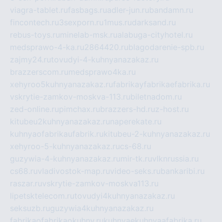
viagra-tablet.ru
fasbags.ru
adler-jun.ru
bandamn.ru
fincontech.ru
3sexporn.ru
1mus.ru
darksand.ru
rebus-toys.ru
minelab-msk.ru
alabuga-cityhotel.ru
medsprawo-4-ka.ru
2864420.ru
blagodarenie-spb.ru
zajmy24.ru
tovudyi-4-kuhnyanazakaz.ru
brazzerscom.ru
medsprawo4ka.ru
xehyroo5kuhnyanazakaz.ru
fabrikayfabrikaefabrika.ru
vskrytie-zamkov-moskva-113.ru
biletnadom.ru
zed-online.ru
pimchax.ru
brazzers-hd.ru
z-host.ru
kitubeu2kuhnyanazakaz.ru
naperekate.ru
kuhnyaofabrikaufabrik.ru
kitubeu-2-kuhnyanazakaz.ru
xehyroo-5-kuhnyanazakaz.ru
cs-68.ru
guzywia-4-kuhnyanazakaz.ru
mir-tk.ru
vlknrussia.ru
cs68.ru
vladivostok-map.ru
video-seks.ru
bankaribi.ru
raszar.ru
vskrytie-zamkov-moskva113.ru
lipetsktelecom.ru
tovudyi4kuhnyanazakaz.ru
seksuzb.ru
guzywia4kuhnyanazakaz.ru
fabrikaofabrikaokuhny.ru
kuhnyaekuhnyaafabrika.ru