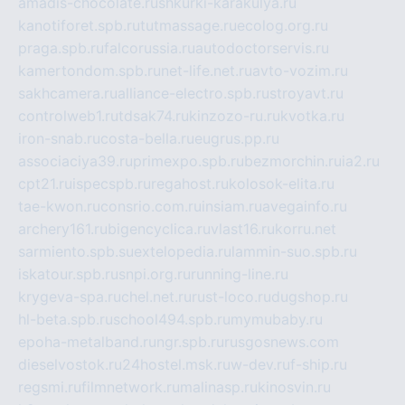
amadis-chocolate.ru
shkurki-karakulya.ru
kanotiforet.spb.ru
tutmassage.ru
ecolog.org.ru
praga.spb.ru
falcorussia.ru
autodoctorservis.ru
kamertondom.spb.ru
net-life.net.ru
avto-vozim.ru
sakhcamera.ru
alliance-electro.spb.ru
stroyavt.ru
controlweb1.ru
tdsak74.ru
kinzozo-ru.ru
kvotka.ru
iron-snab.ru
costa-bella.ru
eugrus.pp.ru
associaciya39.ru
primexpo.spb.ru
bezmorchin.ru
ia2.ru
cpt21.ru
ispecspb.ru
regahost.ru
kolosok-elita.ru
tae-kwon.ru
consrio.com.ru
insiam.ru
avegainfo.ru
archery161.ru
bigencyclica.ru
vlast16.ru
korru.net
sarmiento.spb.su
extelopedia.ru
lammin-suo.spb.ru
iskatour.spb.ru
snpi.org.ru
running-line.ru
krygeva-spa.ru
chel.net.ru
rust-loco.ru
dugshop.ru
hl-beta.spb.ru
school494.spb.ru
mymubaby.ru
epoha-metalband.ru
ngr.spb.ru
rusgosnews.com
dieselvostok.ru
24hostel.msk.ru
w-dev.ru
f-ship.ru
regsmi.ru
filmnetwork.ru
malinasp.ru
kinosvin.ru