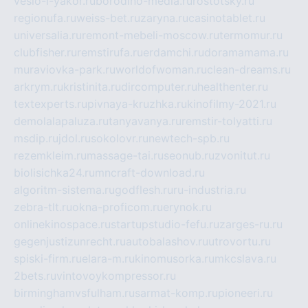
veslo-i-yakor.ru
borodino-media.ru
rostotsky.ru
regionufa.ru
weiss-bet.ru
zaryna.ru
casinotablet.ru
universalia.ru
remont-mebeli-moscow.ru
termomur.ru
clubfisher.ru
remstirufa.ru
erdamchi.ru
doramamama.ru
muraviovka-park.ru
worldofwoman.ru
clean-dreams.ru
arkrym.ru
kristinita.ru
dircomputer.ru
healthenter.ru
textexperts.ru
pivnaya-kruzhka.ru
kinofilmy-2021.ru
demolalapaluza.ru
tanyavanya.ru
remstir-tolyatti.ru
msdip.ru
jdol.ru
sokolovr.ru
newtech-spb.ru
rezemkleim.ru
massage-tai.ru
seonub.ru
zvonitut.ru
biolisichka24.ru
mncraft-download.ru
algoritm-sistema.ru
godflesh.ru
ru-industria.ru
zebra-tlt.ru
okna-proficom.ru
erynok.ru
onlinekinospace.ru
startupstudio-fefu.ru
zarges-ru.ru
gegenjustizunrecht.ru
autobalashov.ru
utrovortu.ru
spiski-firm.ru
elara-m.ru
kinomusorka.ru
mkcslava.ru
2bets.ru
vintovoykompressor.ru
birminghamvsfulham.ru
sarmat-komp.ru
pioneeri.ru