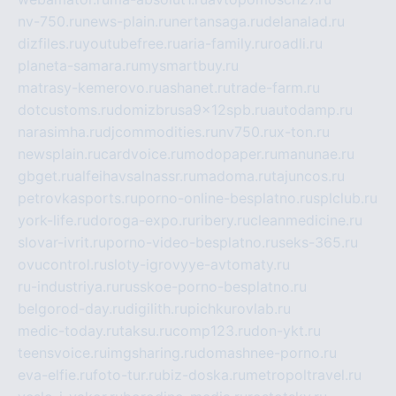
nv-750.ru
news-plain.ru
nertansaga.ru
delanalad.ru
dizfiles.ru
youtubefree.ru
aria-family.ru
roadli.ru
planeta-samara.ru
mysmartbuy.ru
matrasy-kemerovo.ru
ashanet.ru
trade-farm.ru
dotcustoms.ru
domizbrusa9x12spb.ru
autodamp.ru
narasimha.ru
djcommodities.ru
nv750.ru
x-ton.ru
newsplain.ru
cardvoice.ru
modopaper.ru
manunae.ru
gbget.ru
alfeihavsalnassr.ru
madoma.ru
tajuncos.ru
petrovkasports.ru
porno-online-besplatno.ru
splclub.ru
york-life.ru
doroga-expo.ru
ribery.ru
cleanmedicine.ru
slovar-ivrit.ru
porno-video-besplatno.ru
seks-365.ru
ovucontrol.ru
sloty-igrovyye-avtomaty.ru
ru-industriya.ru
russkoe-porno-besplatno.ru
belgorod-day.ru
digilith.ru
pichkurovlab.ru
medic-today.ru
taksu.ru
comp123.ru
don-ykt.ru
teensvoice.ru
imgsharing.ru
domashnee-porno.ru
eva-elfie.ru
foto-tur.ru
biz-doska.ru
metropoltravel.ru