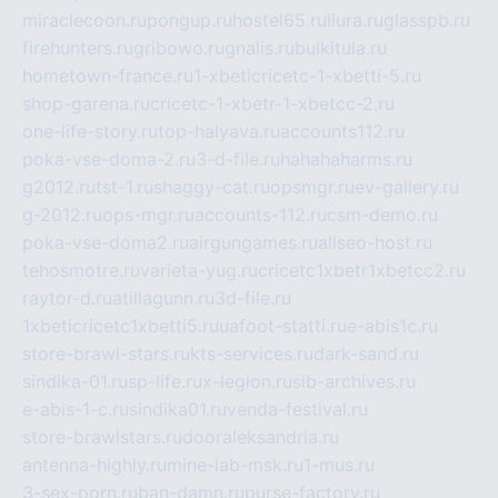
miraclecoon.ru
pongup.ru
hostel65.ru
liura.ru
glasspb.ru
firehunters.ru
gribowo.ru
gnalis.ru
bulkitula.ru
hometown-france.ru
1-xbeticricetc-1-xbetti-5.ru
shop-garena.ru
cricetc-1-xbetr-1-xbetcc-2.ru
one-life-story.ru
top-halyava.ru
accounts112.ru
poka-vse-doma-2.ru
3-d-file.ru
hahahaharms.ru
g2012.ru
tst-1.ru
shaggy-cat.ru
opsmgr.ru
ev-gallery.ru
g-2012.ru
ops-mgr.ru
accounts-112.ru
csm-demo.ru
poka-vse-doma2.ru
airgungames.ru
allseo-host.ru
tehosmotre.ru
varieta-yug.ru
cricetc1xbetr1xbetcc2.ru
raytor-d.ru
atillagunn.ru
3d-file.ru
1xbeticricetc1xbetti5.ru
uafoot-statti.ru
e-abis1c.ru
store-brawl-stars.ru
kts-services.ru
dark-sand.ru
sindika-01.ru
sp-life.ru
x-legion.ru
sib-archives.ru
e-abis-1-c.ru
sindika01.ru
venda-festival.ru
store-brawlstars.ru
dooraleksandria.ru
antenna-highly.ru
mine-lab-msk.ru
1-mus.ru
3-sex-porn.ru
ban-damn.ru
purse-factory.ru