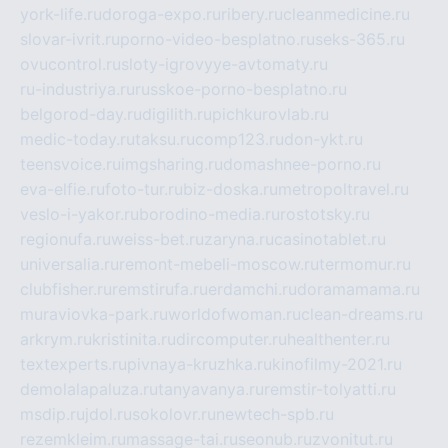
york-life.ru
doroga-expo.ru
ribery.ru
cleanmedicine.ru
slovar-ivrit.ru
porno-video-besplatno.ru
seks-365.ru
ovucontrol.ru
sloty-igrovyye-avtomaty.ru
ru-industriya.ru
russkoe-porno-besplatno.ru
belgorod-day.ru
digilith.ru
pichkurovlab.ru
medic-today.ru
taksu.ru
comp123.ru
don-ykt.ru
teensvoice.ru
imgsharing.ru
domashnee-porno.ru
eva-elfie.ru
foto-tur.ru
biz-doska.ru
metropoltravel.ru
veslo-i-yakor.ru
borodino-media.ru
rostotsky.ru
regionufa.ru
weiss-bet.ru
zaryna.ru
casinotablet.ru
universalia.ru
remont-mebeli-moscow.ru
termomur.ru
clubfisher.ru
remstirufa.ru
erdamchi.ru
doramamama.ru
muraviovka-park.ru
worldofwoman.ru
clean-dreams.ru
arkrym.ru
kristinita.ru
dircomputer.ru
healthenter.ru
textexperts.ru
pivnaya-kruzhka.ru
kinofilmy-2021.ru
demolalapaluza.ru
tanyavanya.ru
remstir-tolyatti.ru
msdip.ru
jdol.ru
sokolovr.ru
newtech-spb.ru
rezemkleim.ru
massage-tai.ru
seonub.ru
zvonitut.ru