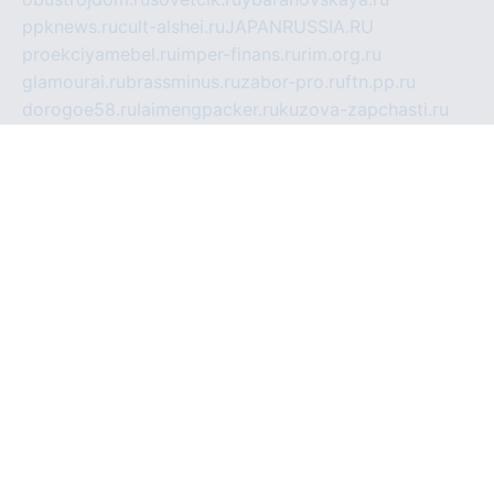
ppknews.ru
cult-alshei.ru
JAPANRUSSIA.RU
proekciyamebel.ru
imper-finans.ru
rim.org.ru
glamourai.ru
brassminus.ru
zabor-pro.ru
ftn.pp.ru
dorogoe58.ru
laimengpacker.ru
kuzova-zapchasti.ru
sageerp.ru
taxodrom.ru
dsrazvitie.ru
hardcity.net.ru
ratinghomegames.ru
topservice25.ru
gubernyan.ru
gtglasslined.ru
ii4.ru
tssport.spb.ru
andorra24.com
blackwallstreet.ru
oboimos.ru
optim-doors.com.ru
ikuch.ru
nycr.org.ru
npa21.ru
vremya-ch.spb.ru
desert000.ru
ivtorgi.ru
ifiori.ru
catalog-statei.ru
dcv.org.ru
spetsmaster174.ru
ipkameryhiseeu.ru
dum26.ru
ruspol.spb.ru
fr-opendp.ru
kam-solnyshko.ru
cheyenne-arapaho.ru
sevzapmetal.spb.ru
ted-lapidus.spb.ru
parasite-eliminator.ru
sigma-complete.ru
modernworld.ru
dama-moda.ru
eholot-group.ru
sk-nvkz.ru
DRONGOLD.RU
democratia2.ru
i-farmer.ru
mass-sport.org