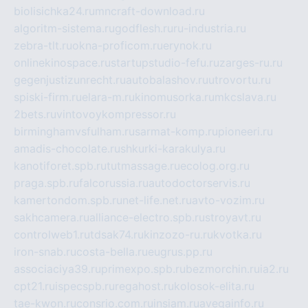
biolisichka24.ru
mncraft-download.ru
algoritm-sistema.ru
godflesh.ru
ru-industria.ru
zebra-tlt.ru
okna-proficom.ru
erynok.ru
onlinekinospace.ru
startupstudio-fefu.ru
zarges-ru.ru
gegenjustizunrecht.ru
autobalashov.ru
utrovortu.ru
spiski-firm.ru
elara-m.ru
kinomusorka.ru
mkcslava.ru
2bets.ru
vintovoykompressor.ru
birminghamvsfulham.ru
sarmat-komp.ru
pioneeri.ru
amadis-chocolate.ru
shkurki-karakulya.ru
kanotiforet.spb.ru
tutmassage.ru
ecolog.org.ru
praga.spb.ru
falcorussia.ru
autodoctorservis.ru
kamertondom.spb.ru
net-life.net.ru
avto-vozim.ru
sakhcamera.ru
alliance-electro.spb.ru
stroyavt.ru
controlweb1.ru
tdsak74.ru
kinzozo-ru.ru
kvotka.ru
iron-snab.ru
costa-bella.ru
eugrus.pp.ru
associaciya39.ru
primexpo.spb.ru
bezmorchin.ru
ia2.ru
cpt21.ru
ispecspb.ru
regahost.ru
kolosok-elita.ru
tae-kwon.ru
consrio.com.ru
insiam.ru
avegainfo.ru