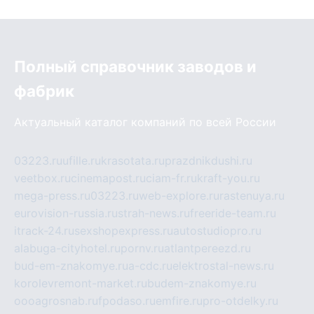
Полный справочник заводов и
фабрик
Актуальный каталог компаний по всей России
03223.ru
ufille.ru
krasotata.ru
prazdnikdushi.ru
veetbox.ru
cinemapost.ru
ciam-fr.ru
kraft-you.ru
mega-press.ru
03223.ru
web-explore.ru
rastenuya.ru
eurovision-russia.ru
strah-news.ru
freeride-team.ru
itrack-24.ru
sexshopexpress.ru
autostudiopro.ru
alabuga-cityhotel.ru
pornv.ru
atlantpereezd.ru
bud-em-znakomye.ru
a-cdc.ru
elektrostal-news.ru
korolevremont-market.ru
budem-znakomye.ru
oooagrosnab.ru
fpodaso.ru
emfire.ru
pro-otdelky.ru