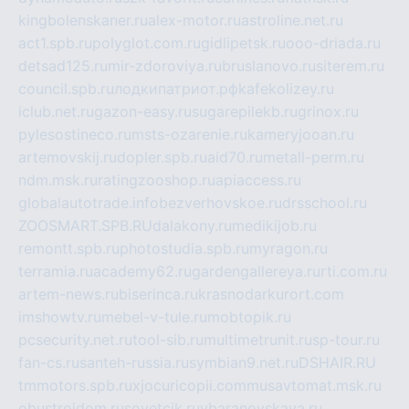
kingbolenskaner.ru
alex-motor.ru
astroline.net.ru
act1.spb.ru
polyglot.com.ru
gidlipetsk.ru
ooo-driada.ru
detsad125.ru
mir-zdoroviya.ru
bruslanovo.ru
siterem.ru
council.spb.ru
лодкипатриот.рф
kafekolizey.ru
iclub.net.ru
gazon-easy.ru
sugarepilekb.ru
grinox.ru
pylesostineco.ru
msts-ozarenie.ru
kameryjooan.ru
artemovskij.ru
dopler.spb.ru
aid70.ru
metall-perm.ru
ndm.msk.ru
ratingzooshop.ru
apiaccess.ru
globalautotrade.info
bezverhovskoe.ru
drsschool.ru
ZOOSMART.SPB.RU
dalakony.ru
medikijob.ru
remontt.spb.ru
photostudia.spb.ru
myragon.ru
terramia.ru
academy62.ru
gardengallereya.ru
rti.com.ru
artem-news.ru
biserinca.ru
krasnodarkurort.com
imshowtv.ru
mebel-v-tule.ru
mobtopik.ru
pcsecurity.net.ru
tool-sib.ru
multimetrunit.ru
sp-tour.ru
fan-cs.ru
santeh-russia.ru
symbian9.net.ru
DSHAIR.RU
tmmotors.spb.ru
xjocuricopii.com
musavtomat.msk.ru
obustrojdom.ru
sovetcik.ru
ybaranovskaya.ru