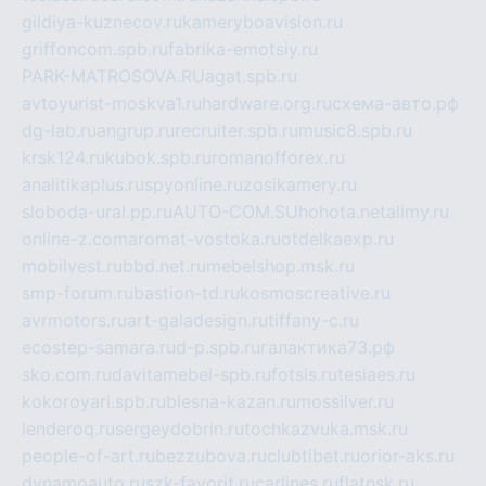
gildiya-kuznecov.ru
kameryboavision.ru
griffoncom.spb.ru
fabrika-emotsiy.ru
PARK-MATROSOVA.RU
agat.spb.ru
avtoyurist-moskva1.ru
hardware.org.ru
схема-авто.рф
dg-lab.ru
angrup.ru
recruiter.spb.ru
music8.spb.ru
krsk124.ru
kubok.spb.ru
romanofforex.ru
analitikaplus.ru
spyonline.ru
zosikamery.ru
sloboda-ural.pp.ru
AUTO-COM.SU
hohota.net
alimy.ru
online-z.com
aromat-vostoka.ru
otdelkaexp.ru
mobilvest.ru
bbd.net.ru
mebelshop.msk.ru
smp-forum.ru
bastion-td.ru
kosmoscreative.ru
avrmotors.ru
art-galadesign.ru
tiffany-c.ru
ecostep-samara.ru
d-p.spb.ru
галактика73.рф
sko.com.ru
davitamebel-spb.ru
fotsis.ru
tesiaes.ru
kokoroyari.spb.ru
blesna-kazan.ru
mossilver.ru
lenderoq.ru
sergeydobrin.ru
tochkazvuka.msk.ru
people-of-art.ru
bezzubova.ru
clubtibet.ru
orior-aks.ru
dynamoauto.ru
szk-favorit.ru
carlines.ru
flatnsk.ru