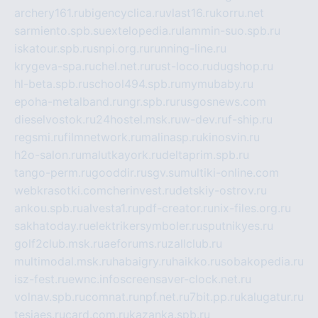
archery161.ru
bigencyclica.ru
vlast16.ru
korru.net
sarmiento.spb.su
extelopedia.ru
lammin-suo.spb.ru
iskatour.spb.ru
snpi.org.ru
running-line.ru
krygeva-spa.ru
chel.net.ru
rust-loco.ru
dugshop.ru
hl-beta.spb.ru
school494.spb.ru
mymubaby.ru
epoha-metalband.ru
ngr.spb.ru
rusgosnews.com
dieselvostok.ru
24hostel.msk.ru
w-dev.ru
f-ship.ru
regsmi.ru
filmnetwork.ru
malinasp.ru
kinosvin.ru
h2o-salon.ru
malutkayork.ru
deltaprim.spb.ru
tango-perm.ru
gooddir.ru
sgv.su
multiki-online.com
webkrasotki.com
cherinvest.ru
detskiy-ostrov.ru
ankou.spb.ru
alvesta1.ru
pdf-creator.ru
nix-files.org.ru
sakhatoday.ru
elektrikersymboler.ru
sputnikyes.ru
golf2club.msk.ru
aeforums.ru
zallclub.ru
multimodal.msk.ru
habaigry.ru
haikko.ru
sobakopedia.ru
isz-fest.ru
ewnc.info
screensaver-clock.net.ru
volnav.spb.ru
comnat.ru
npf.net.ru
7bit.pp.ru
kalugatur.ru
tesiaes.ru
card.com.ru
kazanka.spb.ru