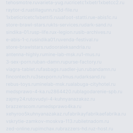
tehosmotre.ru
varieta-yug.ru
cricetc1xbetr1xbetcc2.ru
raytor-d.ru
atillagunn.ru
3d-file.ru
1xbeticricetc1xbetti5.ru
uafoot-statti.ru
e-abis1c.ru
store-brawl-stars.ru
kts-services.ru
dark-sand.ru
sindika-01.ru
sp-life.ru
x-legion.ru
sib-archives.ru
e-abis-1-c.ru
sindika01.ru
venda-festival.ru
store-brawlstars.ru
dooraleksandria.ru
antenna-highly.ru
mine-lab-msk.ru
1-mus.ru
3-sex-porn.ru
ban-damn.ru
purse-factory.ru
viagra-tablet.ru
fasbags.ru
adler-jun.ru
bandamn.ru
fincontech.ru
3sexporn.ru
1mus.ru
darksand.ru
rebus-toys.ru
minelab-msk.ru
alabuga-cityhotel.ru
medsprawo-4-ka.ru
2864420.ru
blagodarenie-spb.ru
zajmy24.ru
tovudyi-4-kuhnyanazakaz.ru
brazzerscom.ru
medsprawo4ka.ru
xehyroo5kuhnyanazakaz.ru
fabrikayfabrikaefabrika.ru
vskrytie-zamkov-moskva-113.ru
biletnadom.ru
zed-online.ru
pimchax.ru
brazzers-hd.ru
z-host.ru