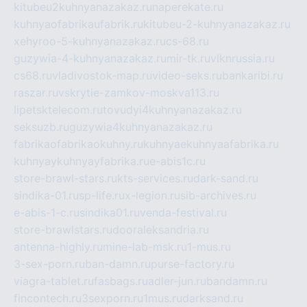
kitubeu2kuhnyanazakaz.ru
naperekate.ru
kuhnyaofabrikaufabrik.ru
kitubeu-2-kuhnyanazakaz.ru
xehyroo-5-kuhnyanazakaz.ru
cs-68.ru
guzywia-4-kuhnyanazakaz.ru
mir-tk.ru
vlknrussia.ru
cs68.ru
vladivostok-map.ru
video-seks.ru
bankaribi.ru
raszar.ru
vskrytie-zamkov-moskva113.ru
lipetsktelecom.ru
tovudyi4kuhnyanazakaz.ru
seksuzb.ru
guzywia4kuhnyanazakaz.ru
fabrikaofabrikaokuhny.ru
kuhnyaekuhnyaafabrika.ru
kuhnyaykuhnyayfabrika.ru
e-abis1c.ru
store-brawl-stars.ru
kts-services.ru
dark-sand.ru
sindika-01.ru
sp-life.ru
x-legion.ru
sib-archives.ru
e-abis-1-c.ru
sindika01.ru
venda-festival.ru
store-brawlstars.ru
dooraleksandria.ru
antenna-highly.ru
mine-lab-msk.ru
1-mus.ru
3-sex-porn.ru
ban-damn.ru
purse-factory.ru
viagra-tablet.ru
fasbags.ru
adler-jun.ru
bandamn.ru
fincontech.ru
3sexporn.ru
1mus.ru
darksand.ru