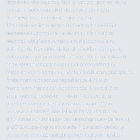
ukrasotki.ru
seksuzbek.ru
seks-uzbek.ru
porno-vk.ru
sovratili.ru
olecoon.ru
vd-dosug.ru
adonyev.ru
rbc-news.ru
porno-skvirt.ru
krospr.ru
13autor-kolonka.ru
sormol.ru
2rich.ru
hostel-65.ru
hostserve.ru
porno-na-russkom.ru
mishinlab.ru
neznobi.ru
bigfatcc.ru
habble.ru
starbucksvia.ru
delfinet.ru
silvernano.ru
elestal.ru
vektor-doroga.ru
velotrenajery.ru
pronso54.ru
lenasever.ru
lovinskix.ru
show-pets.ru
smartnews03.ru
discofoxworld.ru
miraclecoon.ru
pongup.ru
hostel65.ru
liura.ru
glasspb.ru
firehunters.ru
gribowo.ru
gnalis.ru
bulkitula.ru
hometown-france.ru
1-xbeticricetc-1-xbetti-5.ru
shop-garena.ru
cricetc-1-xbetr-1-xbetcc-2.ru
one-life-story.ru
top-halyava.ru
accounts112.ru
poka-vse-doma-2.ru
3-d-file.ru
hahahaharms.ru
g2012.ru
tst-1.ru
shaggy-cat.ru
opsmgr.ru
ev-gallery.ru
g-2012.ru
ops-mgr.ru
accounts-112.ru
csm-demo.ru
poka-vse-doma2.ru
airgungames.ru
allseo-host.ru