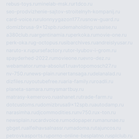
rebus-toys.ru
minelab-msk.ru
rtdco.ru
seo-prodvizhenie-sajtov-stroitelnyh-kompanij.ru
card-voice.ru
rulonnyygazon177.ru
snow-guard.ru
domizbrusa-9x12spb.ru
demaholding.ru
aalse.ru
a380club.ru
argentinamia.ru
perkoka.ru
movie-one.ru
perk-oka.ru
g-octopus.ru
sibarchives.ru
andreislyusar.ru
naruto-x.ru
pursefactory.ru
tor-lyubov-i-grom.ru
spayderhed-2022.ru
movieone.ru
evro-dez.ru
webamator.ru
ma-absolut1.ru
avtopomosch27.ru
nv-750.ru
news-plain.ru
nertansaga.ru
delanalad.ru
dizfiles.ru
youtubefree.ru
aria-family.ru
roadli.ru
planeta-samara.ru
mysmartbuy.ru
matrasy-kemerovo.ru
ashanet.ru
trade-farm.ru
dotcustoms.ru
domizbrusa9x12spb.ru
autodamp.ru
narasimha.ru
djcommodities.ru
nv750.ru
x-ton.ru
newsplain.ru
cardvoice.ru
modopaper.ru
manunae.ru
gbget.ru
alfeihavsalnassr.ru
madoma.ru
tajuncos.ru
petrovkasports.ru
porno-online-besplatno.ru
splclub.ru