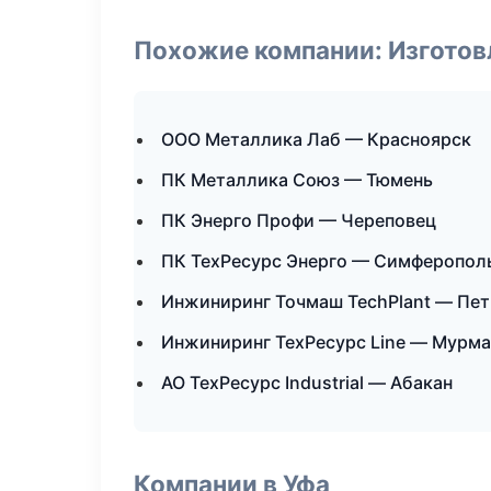
Похожие компании: Изготов
ООО Металлика Лаб — Красноярск
ПК Металлика Союз — Тюмень
ПК Энерго Профи — Череповец
ПК ТехРесурс Энерго — Симферопол
Инжиниринг Точмаш TechPlant — Пе
Инжиниринг ТехРесурс Line — Мурма
АО ТехРесурс Industrial — Абакан
Компании в Уфа