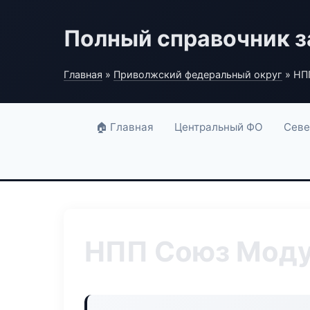
Полный справочник з
Главная
»
Приволжский федеральный округ
» НП
🏠 Главная
Центральный ФО
Севе
НПП Союз Мод