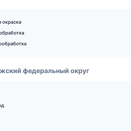
 окраска
обработка
ообработка
лжский федеральный округ
од