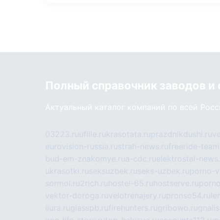
Полный справочник заводов и
Актуальный каталог компаний по всей Рос
03223.ru
ufille.ru
krasotata.ru
prazdnikdushi.ru
v
eurovision-russia.ru
strah-news.ru
freeride-team
bud-em-znakomye.ru
a-cdc.ru
elektrostal-news.
ukrasotki.ru
seksuzbek.ru
seks-uzbek.ru
porno-v
sormol.ru
2rich.ru
hostel-65.ru
hostserve.ru
porno
vektor-doroga.ru
velotrenajery.ru
pronso54.ru
le
liura.ru
glasspb.ru
firehunters.ru
gribowo.ru
gnalis