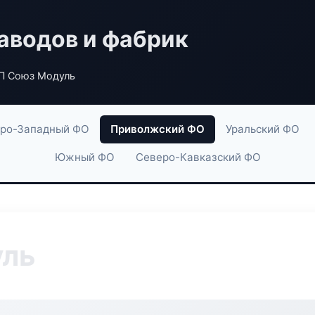
аводов и фабрик
П Союз Модуль
ро-Западный ФО
Приволжский ФО
Уральский ФО
Южный ФО
Северо-Кавказский ФО
уль