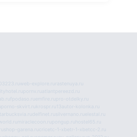
03223.ru
web-explore.ru
rastenuya.ru
tyhotel.ru
pornv.ru
atlantpereezd.ru
b.ru
fpodaso.ru
emfire.ru
pro-otdelky.ru
u
porno-skvirt.ru
krospr.ru
13autor-kolonka.ru
tarbucksvia.ru
delfinet.ru
silvernano.ru
elestal.ru
world.ru
miraclecoon.ru
pongup.ru
hostel65.ru
ru
shop-garena.ru
cricetc-1-xbetr-1-xbetcc-2.ru