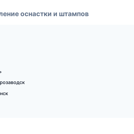
ление оснастки и штампов
ь
трозаводск
нск