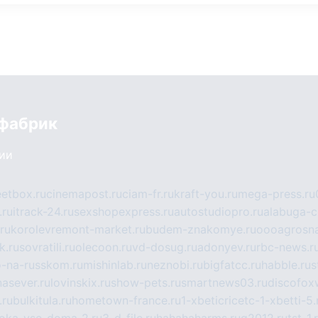
 фабрик
сии
eetbox.ru
cinemapost.ru
ciam-fr.ru
kraft-you.ru
mega-press.ru
.ru
itrack-24.ru
sexshopexpress.ru
autostudiopro.ru
alabuga-ci
ru
korolevremont-market.ru
budem-znakomye.ru
oooagrosna
k.ru
sovratili.ru
olecoon.ru
vd-dosug.ru
adonyev.ru
rbc-news.r
-na-russkom.ru
mishinlab.ru
neznobi.ru
bigfatcc.ru
habble.ru
s
nasever.ru
lovinskix.ru
show-pets.ru
smartnews03.ru
discofox
.ru
bulkitula.ru
hometown-france.ru
1-xbeticricetc-1-xbetti-5.