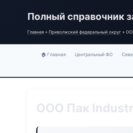
Полный справочник з
Главная
»
Приволжский федеральный округ
» ООО
🏠 Главная
Центральный ФО
Севе
ООО Пак Industr