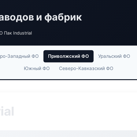
аводов и фабрик
 Пак Industrial
ро-Западный ФО
Приволжский ФО
Уральский ФО
Южный ФО
Северо-Кавказский ФО
ial