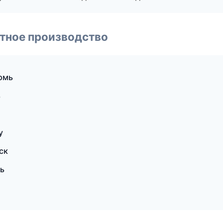
тное производство
рмь
ь
у
ск
ь