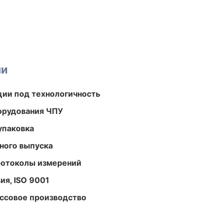
ми
ции под технологичность
орудования ЧПУ
упаковка
ного выпуска
ротоколы измерений
ия, ISO 9001
ассовое производство