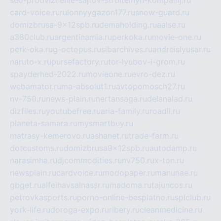
seo-prodvizhenie-sajtov-stroitelnyh-kompanij.ru
card-voice.ru
rulonnyygazon177.ru
snow-guard.ru
domizbrusa-9x12spb.ru
demaholding.ru
aalse.ru
a380club.ru
argentinamia.ru
perkoka.ru
movie-one.ru
perk-oka.ru
g-octopus.ru
sibarchives.ru
andreislyusar.ru
naruto-x.ru
pursefactory.ru
tor-lyubov-i-grom.ru
spayderhed-2022.ru
movieone.ru
evro-dez.ru
webamator.ru
ma-absolut1.ru
avtopomosch27.ru
nv-750.ru
news-plain.ru
nertansaga.ru
delanalad.ru
dizfiles.ru
youtubefree.ru
aria-family.ru
roadli.ru
planeta-samara.ru
mysmartbuy.ru
matrasy-kemerovo.ru
ashanet.ru
trade-farm.ru
dotcustoms.ru
domizbrusa9x12spb.ru
autodamp.ru
narasimha.ru
djcommodities.ru
nv750.ru
x-ton.ru
newsplain.ru
cardvoice.ru
modopaper.ru
manunae.ru
gbget.ru
alfeihavsalnassr.ru
madoma.ru
tajuncos.ru
petrovkasports.ru
porno-online-besplatno.ru
splclub.ru
york-life.ru
doroga-expo.ru
ribery.ru
cleanmedicine.ru