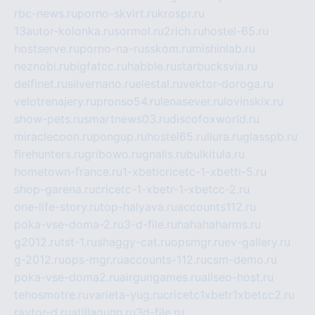
rbc-news.ru
porno-skvirt.ru
krospr.ru
13autor-kolonka.ru
sormol.ru
2rich.ru
hostel-65.ru
hostserve.ru
porno-na-russkom.ru
mishinlab.ru
neznobi.ru
bigfatcc.ru
habble.ru
starbucksvia.ru
delfinet.ru
silvernano.ru
elestal.ru
vektor-doroga.ru
velotrenajery.ru
pronso54.ru
lenasever.ru
lovinskix.ru
show-pets.ru
smartnews03.ru
discofoxworld.ru
miraclecoon.ru
pongup.ru
hostel65.ru
liura.ru
glasspb.ru
firehunters.ru
gribowo.ru
gnalis.ru
bulkitula.ru
hometown-france.ru
1-xbeticricetc-1-xbetti-5.ru
shop-garena.ru
cricetc-1-xbetr-1-xbetcc-2.ru
one-life-story.ru
top-halyava.ru
accounts112.ru
poka-vse-doma-2.ru
3-d-file.ru
hahahaharms.ru
g2012.ru
tst-1.ru
shaggy-cat.ru
opsmgr.ru
ev-gallery.ru
g-2012.ru
ops-mgr.ru
accounts-112.ru
csm-demo.ru
poka-vse-doma2.ru
airgungames.ru
allseo-host.ru
tehosmotre.ru
varieta-yug.ru
cricetc1xbetr1xbetcc2.ru
raytor-d.ru
atillagunn.ru
3d-file.ru