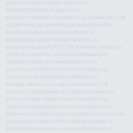
griffoncom.spb.ru
fabrika-emotsiy.ru
PARK-MATROSOVA.RU
agat.spb.ru
avtoyurist-moskva1.ru
hardware.org.ru
схема-авто.рф
dg-lab.ru
angrup.ru
recruiter.spb.ru
music8.spb.ru
krsk124.ru
kubok.spb.ru
romanofforex.ru
analitikaplus.ru
spyonline.ru
zosikamery.ru
sloboda-ural.pp.ru
AUTO-COM.SU
hohota.net
alimy.ru
online-z.com
aromat-vostoka.ru
otdelkaexp.ru
mobilvest.ru
bbd.net.ru
mebelshop.msk.ru
smp-forum.ru
bastion-td.ru
kosmoscreative.ru
avrmotors.ru
art-galadesign.ru
tiffany-c.ru
ecostep-samara.ru
d-p.spb.ru
галактика73.рф
sko.com.ru
davitamebel-spb.ru
fotsis.ru
tesiaes.ru
kokoroyari.spb.ru
blesna-kazan.ru
mossilver.ru
lenderoq.ru
sergeydobrin.ru
tochkazvuka.msk.ru
people-of-art.ru
bezzubova.ru
clubtibet.ru
orior-aks.ru
dynamoauto.ru
szk-favorit.ru
carlines.ru
flatnsk.ru
kingbolenskaner.ru
alex-motor.ru
astroline.net.ru