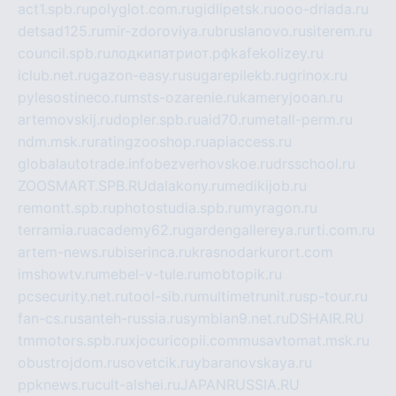
act1.spb.ru
polyglot.com.ru
gidlipetsk.ru
ooo-driada.ru
detsad125.ru
mir-zdoroviya.ru
bruslanovo.ru
siterem.ru
council.spb.ru
лодкипатриот.рф
kafekolizey.ru
iclub.net.ru
gazon-easy.ru
sugarepilekb.ru
grinox.ru
pylesostineco.ru
msts-ozarenie.ru
kameryjooan.ru
artemovskij.ru
dopler.spb.ru
aid70.ru
metall-perm.ru
ndm.msk.ru
ratingzooshop.ru
apiaccess.ru
globalautotrade.info
bezverhovskoe.ru
drsschool.ru
ZOOSMART.SPB.RU
dalakony.ru
medikijob.ru
remontt.spb.ru
photostudia.spb.ru
myragon.ru
terramia.ru
academy62.ru
gardengallereya.ru
rti.com.ru
artem-news.ru
biserinca.ru
krasnodarkurort.com
imshowtv.ru
mebel-v-tule.ru
mobtopik.ru
pcsecurity.net.ru
tool-sib.ru
multimetrunit.ru
sp-tour.ru
fan-cs.ru
santeh-russia.ru
symbian9.net.ru
DSHAIR.RU
tmmotors.spb.ru
xjocuricopii.com
musavtomat.msk.ru
obustrojdom.ru
sovetcik.ru
ybaranovskaya.ru
ppknews.ru
cult-alshei.ru
JAPANRUSSIA.RU