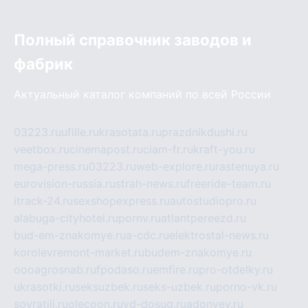
Полный справочник заводов и
фабрик
Актуальный каталог компаний по всей России
03223.ru
ufille.ru
krasotata.ru
prazdnikdushi.ru
veetbox.ru
cinemapost.ru
ciam-fr.ru
kraft-you.ru
mega-press.ru
03223.ru
web-explore.ru
rastenuya.ru
eurovision-russia.ru
strah-news.ru
freeride-team.ru
itrack-24.ru
sexshopexpress.ru
autostudiopro.ru
alabuga-cityhotel.ru
pornv.ru
atlantpereezd.ru
bud-em-znakomye.ru
a-cdc.ru
elektrostal-news.ru
korolevremont-market.ru
budem-znakomye.ru
oooagrosnab.ru
fpodaso.ru
emfire.ru
pro-otdelky.ru
ukrasotki.ru
seksuzbek.ru
seks-uzbek.ru
porno-vk.ru
sovratili.ru
olecoon.ru
vd-dosug.ru
adonyev.ru