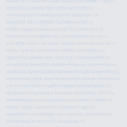
slovar-ivrit.ru
porno-video-besplatno.ru
seks-365.ru
ovucontrol.ru
sloty-igrovyye-avtomaty.ru
ru-industriya.ru
russkoe-porno-besplatno.ru
belgorod-day.ru
digilith.ru
pichkurovlab.ru
medic-today.ru
taksu.ru
comp123.ru
don-ykt.ru
teensvoice.ru
imgsharing.ru
domashnee-porno.ru
eva-elfie.ru
foto-tur.ru
biz-doska.ru
metropoltravel.ru
veslo-i-yakor.ru
borodino-media.ru
rostotsky.ru
regionufa.ru
weiss-bet.ru
zaryna.ru
casinotablet.ru
universalia.ru
remont-mebeli-moscow.ru
termomur.ru
clubfisher.ru
remstirufa.ru
erdamchi.ru
doramamama.ru
muraviovka-park.ru
worldofwoman.ru
clean-dreams.ru
arkrym.ru
kristinita.ru
dircomputer.ru
healthenter.ru
textexperts.ru
pivnaya-kruzhka.ru
kinofilmy-2021.ru
demolalapaluza.ru
tanyavanya.ru
remstir-tolyatti.ru
msdip.ru
jdol.ru
sokolovr.ru
newtech-spb.ru
rezemkleim.ru
massage-tai.ru
seonub.ru
zvonitut.ru
biolisichka24.ru
mncraft-download.ru