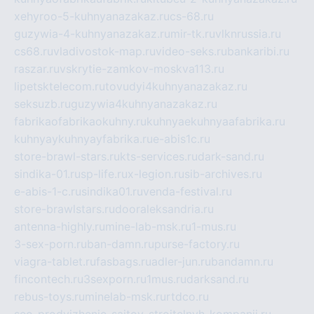
xehyroo-5-kuhnyanazakaz.ru
cs-68.ru
guzywia-4-kuhnyanazakaz.ru
mir-tk.ru
vlknrussia.ru
cs68.ru
vladivostok-map.ru
video-seks.ru
bankaribi.ru
raszar.ru
vskrytie-zamkov-moskva113.ru
lipetsktelecom.ru
tovudyi4kuhnyanazakaz.ru
seksuzb.ru
guzywia4kuhnyanazakaz.ru
fabrikaofabrikaokuhny.ru
kuhnyaekuhnyaafabrika.ru
kuhnyaykuhnyayfabrika.ru
e-abis1c.ru
store-brawl-stars.ru
kts-services.ru
dark-sand.ru
sindika-01.ru
sp-life.ru
x-legion.ru
sib-archives.ru
e-abis-1-c.ru
sindika01.ru
venda-festival.ru
store-brawlstars.ru
dooraleksandria.ru
antenna-highly.ru
mine-lab-msk.ru
1-mus.ru
3-sex-porn.ru
ban-damn.ru
purse-factory.ru
viagra-tablet.ru
fasbags.ru
adler-jun.ru
bandamn.ru
fincontech.ru
3sexporn.ru
1mus.ru
darksand.ru
rebus-toys.ru
minelab-msk.ru
rtdco.ru