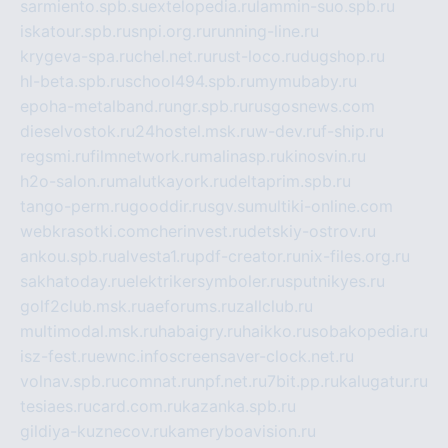
sarmiento.spb.su
extelopedia.ru
lammin-suo.spb.ru
iskatour.spb.ru
snpi.org.ru
running-line.ru
krygeva-spa.ru
chel.net.ru
rust-loco.ru
dugshop.ru
hl-beta.spb.ru
school494.spb.ru
mymubaby.ru
epoha-metalband.ru
ngr.spb.ru
rusgosnews.com
dieselvostok.ru
24hostel.msk.ru
w-dev.ru
f-ship.ru
regsmi.ru
filmnetwork.ru
malinasp.ru
kinosvin.ru
h2o-salon.ru
malutkayork.ru
deltaprim.spb.ru
tango-perm.ru
gooddir.ru
sgv.su
multiki-online.com
webkrasotki.com
cherinvest.ru
detskiy-ostrov.ru
ankou.spb.ru
alvesta1.ru
pdf-creator.ru
nix-files.org.ru
sakhatoday.ru
elektrikersymboler.ru
sputnikyes.ru
golf2club.msk.ru
aeforums.ru
zallclub.ru
multimodal.msk.ru
habaigry.ru
haikko.ru
sobakopedia.ru
isz-fest.ru
ewnc.info
screensaver-clock.net.ru
volnav.spb.ru
comnat.ru
npf.net.ru
7bit.pp.ru
kalugatur.ru
tesiaes.ru
card.com.ru
kazanka.spb.ru
gildiya-kuznecov.ru
kameryboavision.ru