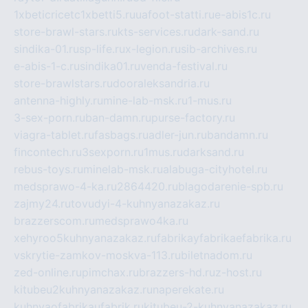
1xbeticricetc1xbetti5.ru
uafoot-statti.ru
e-abis1c.ru
store-brawl-stars.ru
kts-services.ru
dark-sand.ru
sindika-01.ru
sp-life.ru
x-legion.ru
sib-archives.ru
e-abis-1-c.ru
sindika01.ru
venda-festival.ru
store-brawlstars.ru
dooraleksandria.ru
antenna-highly.ru
mine-lab-msk.ru
1-mus.ru
3-sex-porn.ru
ban-damn.ru
purse-factory.ru
viagra-tablet.ru
fasbags.ru
adler-jun.ru
bandamn.ru
fincontech.ru
3sexporn.ru
1mus.ru
darksand.ru
rebus-toys.ru
minelab-msk.ru
alabuga-cityhotel.ru
medsprawo-4-ka.ru
2864420.ru
blagodarenie-spb.ru
zajmy24.ru
tovudyi-4-kuhnyanazakaz.ru
brazzerscom.ru
medsprawo4ka.ru
xehyroo5kuhnyanazakaz.ru
fabrikayfabrikaefabrika.ru
vskrytie-zamkov-moskva-113.ru
biletnadom.ru
zed-online.ru
pimchax.ru
brazzers-hd.ru
z-host.ru
kitubeu2kuhnyanazakaz.ru
naperekate.ru
kuhnyaofabrikaufabrik.ru
kitubeu-2-kuhnyanazakaz.ru