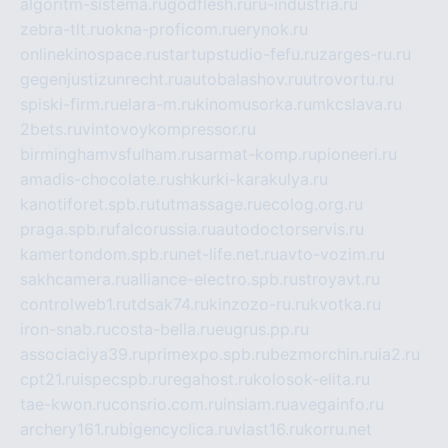
algoritm-sistema.ru
godflesh.ru
ru-industria.ru
zebra-tlt.ru
okna-proficom.ru
erynok.ru
onlinekinospace.ru
startupstudio-fefu.ru
zarges-ru.ru
gegenjustizunrecht.ru
autobalashov.ru
utrovortu.ru
spiski-firm.ru
elara-m.ru
kinomusorka.ru
mkcslava.ru
2bets.ru
vintovoykompressor.ru
birminghamvsfulham.ru
sarmat-komp.ru
pioneeri.ru
amadis-chocolate.ru
shkurki-karakulya.ru
kanotiforet.spb.ru
tutmassage.ru
ecolog.org.ru
praga.spb.ru
falcorussia.ru
autodoctorservis.ru
kamertondom.spb.ru
net-life.net.ru
avto-vozim.ru
sakhcamera.ru
alliance-electro.spb.ru
stroyavt.ru
controlweb1.ru
tdsak74.ru
kinzozo-ru.ru
kvotka.ru
iron-snab.ru
costa-bella.ru
eugrus.pp.ru
associaciya39.ru
primexpo.spb.ru
bezmorchin.ru
ia2.ru
cpt21.ru
ispecspb.ru
regahost.ru
kolosok-elita.ru
tae-kwon.ru
consrio.com.ru
insiam.ru
avegainfo.ru
archery161.ru
bigencyclica.ru
vlast16.ru
korru.net