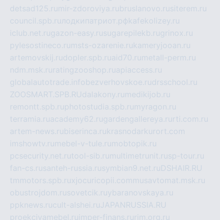
detsad125.ru
mir-zdoroviya.ru
bruslanovo.ru
siterem.ru
council.spb.ru
лодкипатриот.рф
kafekolizey.ru
iclub.net.ru
gazon-easy.ru
sugarepilekb.ru
grinox.ru
pylesostineco.ru
msts-ozarenie.ru
kameryjooan.ru
artemovskij.ru
dopler.spb.ru
aid70.ru
metall-perm.ru
ndm.msk.ru
ratingzooshop.ru
apiaccess.ru
globalautotrade.info
bezverhovskoe.ru
drsschool.ru
ZOOSMART.SPB.RU
dalakony.ru
medikijob.ru
remontt.spb.ru
photostudia.spb.ru
myragon.ru
terramia.ru
academy62.ru
gardengallereya.ru
rti.com.ru
artem-news.ru
biserinca.ru
krasnodarkurort.com
imshowtv.ru
mebel-v-tule.ru
mobtopik.ru
pcsecurity.net.ru
tool-sib.ru
multimetrunit.ru
sp-tour.ru
fan-cs.ru
santeh-russia.ru
symbian9.net.ru
DSHAIR.RU
tmmotors.spb.ru
xjocuricopii.com
musavtomat.msk.ru
obustrojdom.ru
sovetcik.ru
ybaranovskaya.ru
ppknews.ru
cult-alshei.ru
JAPANRUSSIA.RU
proekciyamebel.ru
imper-finans.ru
rim.org.ru