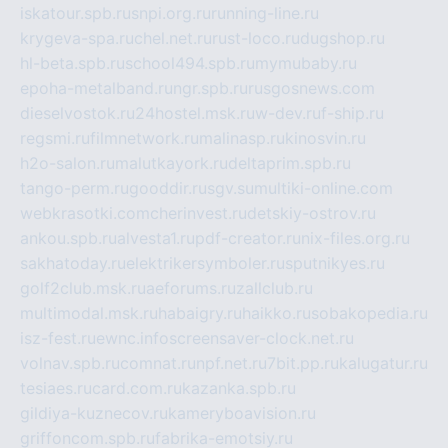
iskatour.spb.ru
snpi.org.ru
running-line.ru
krygeva-spa.ru
chel.net.ru
rust-loco.ru
dugshop.ru
hl-beta.spb.ru
school494.spb.ru
mymubaby.ru
epoha-metalband.ru
ngr.spb.ru
rusgosnews.com
dieselvostok.ru
24hostel.msk.ru
w-dev.ru
f-ship.ru
regsmi.ru
filmnetwork.ru
malinasp.ru
kinosvin.ru
h2o-salon.ru
malutkayork.ru
deltaprim.spb.ru
tango-perm.ru
gooddir.ru
sgv.su
multiki-online.com
webkrasotki.com
cherinvest.ru
detskiy-ostrov.ru
ankou.spb.ru
alvesta1.ru
pdf-creator.ru
nix-files.org.ru
sakhatoday.ru
elektrikersymboler.ru
sputnikyes.ru
golf2club.msk.ru
aeforums.ru
zallclub.ru
multimodal.msk.ru
habaigry.ru
haikko.ru
sobakopedia.ru
isz-fest.ru
ewnc.info
screensaver-clock.net.ru
volnav.spb.ru
comnat.ru
npf.net.ru
7bit.pp.ru
kalugatur.ru
tesiaes.ru
card.com.ru
kazanka.spb.ru
gildiya-kuznecov.ru
kameryboavision.ru
griffoncom.spb.ru
fabrika-emotsiy.ru