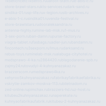
1xbeticricetc1xbetti5.ru
uafoot-statti.ru
e-abis1c.ru
store-brawl-stars.ru
kts-services.ru
dark-sand.ru
sindika-01.ru
sp-life.ru
x-legion.ru
sib-archives.ru
e-abis-1-c.ru
sindika01.ru
venda-festival.ru
store-brawlstars.ru
dooraleksandria.ru
antenna-highly.ru
mine-lab-msk.ru
1-mus.ru
3-sex-porn.ru
ban-damn.ru
purse-factory.ru
viagra-tablet.ru
fasbags.ru
adler-jun.ru
bandamn.ru
fincontech.ru
3sexporn.ru
1mus.ru
darksand.ru
rebus-toys.ru
minelab-msk.ru
alabuga-cityhotel.ru
medsprawo-4-ka.ru
2864420.ru
blagodarenie-spb.ru
zajmy24.ru
tovudyi-4-kuhnyanazakaz.ru
brazzerscom.ru
medsprawo4ka.ru
xehyroo5kuhnyanazakaz.ru
fabrikayfabrikaefabrika.ru
vskrytie-zamkov-moskva-113.ru
biletnadom.ru
zed-online.ru
pimchax.ru
brazzers-hd.ru
z-host.ru
kitubeu2kuhnyanazakaz.ru
naperekate.ru
kuhnyaofabrikaufabrik.ru
kitubeu-2-kuhnyanazakaz.ru