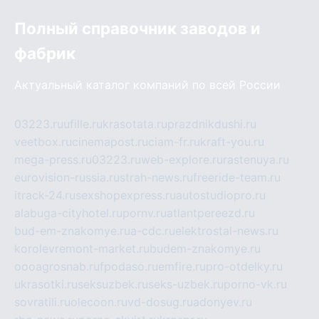
Полный справочник заводов и
фабрик
Актуальный каталог компаний по всей России
03223.ru
ufille.ru
krasotata.ru
prazdnikdushi.ru
veetbox.ru
cinemapost.ru
ciam-fr.ru
kraft-you.ru
mega-press.ru
03223.ru
web-explore.ru
rastenuya.ru
eurovision-russia.ru
strah-news.ru
freeride-team.ru
itrack-24.ru
sexshopexpress.ru
autostudiopro.ru
alabuga-cityhotel.ru
pornv.ru
atlantpereezd.ru
bud-em-znakomye.ru
a-cdc.ru
elektrostal-news.ru
korolevremont-market.ru
budem-znakomye.ru
oooagrosnab.ru
fpodaso.ru
emfire.ru
pro-otdelky.ru
ukrasotki.ru
seksuzbek.ru
seks-uzbek.ru
porno-vk.ru
sovratili.ru
olecoon.ru
vd-dosug.ru
adonyev.ru