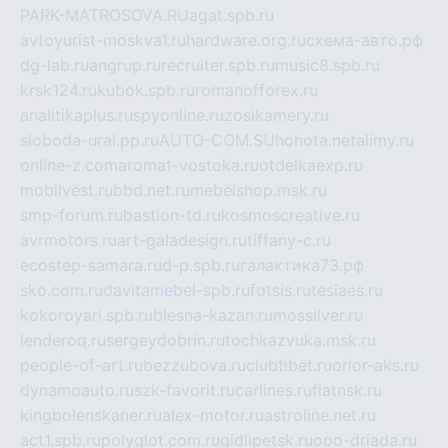
PARK-MATROSOVA.RU
agat.spb.ru
avtoyurist-moskva1.ru
hardware.org.ru
схема-авто.рф
dg-lab.ru
angrup.ru
recruiter.spb.ru
music8.spb.ru
krsk124.ru
kubok.spb.ru
romanofforex.ru
analitikaplus.ru
spyonline.ru
zosikamery.ru
sloboda-ural.pp.ru
AUTO-COM.SU
hohota.net
alimy.ru
online-z.com
aromat-vostoka.ru
otdelkaexp.ru
mobilvest.ru
bbd.net.ru
mebelshop.msk.ru
smp-forum.ru
bastion-td.ru
kosmoscreative.ru
avrmotors.ru
art-galadesign.ru
tiffany-c.ru
ecostep-samara.ru
d-p.spb.ru
галактика73.рф
sko.com.ru
davitamebel-spb.ru
fotsis.ru
tesiaes.ru
kokoroyari.spb.ru
blesna-kazan.ru
mossilver.ru
lenderoq.ru
sergeydobrin.ru
tochkazvuka.msk.ru
people-of-art.ru
bezzubova.ru
clubtibet.ru
orior-aks.ru
dynamoauto.ru
szk-favorit.ru
carlines.ru
flatnsk.ru
kingbolenskaner.ru
alex-motor.ru
astroline.net.ru
act1.spb.ru
polyglot.com.ru
gidlipetsk.ru
ooo-driada.ru