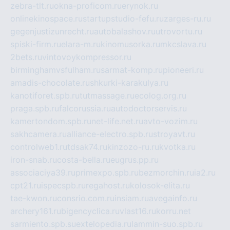
zebra-tlt.ru
okna-proficom.ru
erynok.ru
onlinekinospace.ru
startupstudio-fefu.ru
zarges-ru.ru
gegenjustizunrecht.ru
autobalashov.ru
utrovortu.ru
spiski-firm.ru
elara-m.ru
kinomusorka.ru
mkcslava.ru
2bets.ru
vintovoykompressor.ru
birminghamvsfulham.ru
sarmat-komp.ru
pioneeri.ru
amadis-chocolate.ru
shkurki-karakulya.ru
kanotiforet.spb.ru
tutmassage.ru
ecolog.org.ru
praga.spb.ru
falcorussia.ru
autodoctorservis.ru
kamertondom.spb.ru
net-life.net.ru
avto-vozim.ru
sakhcamera.ru
alliance-electro.spb.ru
stroyavt.ru
controlweb1.ru
tdsak74.ru
kinzozo-ru.ru
kvotka.ru
iron-snab.ru
costa-bella.ru
eugrus.pp.ru
associaciya39.ru
primexpo.spb.ru
bezmorchin.ru
ia2.ru
cpt21.ru
ispecspb.ru
regahost.ru
kolosok-elita.ru
tae-kwon.ru
consrio.com.ru
insiam.ru
avegainfo.ru
archery161.ru
bigencyclica.ru
vlast16.ru
korru.net
sarmiento.spb.su
extelopedia.ru
lammin-suo.spb.ru