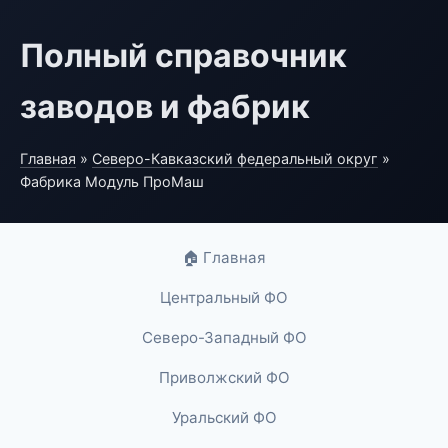
Полный справочник
заводов и фабрик
Главная
»
Северо-Кавказский федеральный округ
»
Фабрика Модуль ПроМаш
🏠 Главная
Центральный ФО
Северо-Западный ФО
Приволжский ФО
Уральский ФО