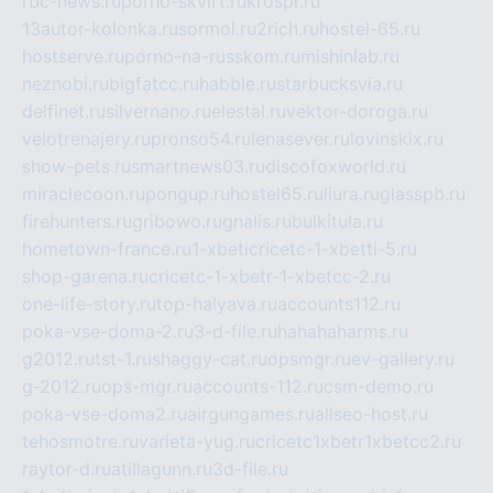
rbc-news.ru
porno-skvirt.ru
krospr.ru
13autor-kolonka.ru
sormol.ru
2rich.ru
hostel-65.ru
hostserve.ru
porno-na-russkom.ru
mishinlab.ru
neznobi.ru
bigfatcc.ru
habble.ru
starbucksvia.ru
delfinet.ru
silvernano.ru
elestal.ru
vektor-doroga.ru
velotrenajery.ru
pronso54.ru
lenasever.ru
lovinskix.ru
show-pets.ru
smartnews03.ru
discofoxworld.ru
miraclecoon.ru
pongup.ru
hostel65.ru
liura.ru
glasspb.ru
firehunters.ru
gribowo.ru
gnalis.ru
bulkitula.ru
hometown-france.ru
1-xbeticricetc-1-xbetti-5.ru
shop-garena.ru
cricetc-1-xbetr-1-xbetcc-2.ru
one-life-story.ru
top-halyava.ru
accounts112.ru
poka-vse-doma-2.ru
3-d-file.ru
hahahaharms.ru
g2012.ru
tst-1.ru
shaggy-cat.ru
opsmgr.ru
ev-gallery.ru
g-2012.ru
ops-mgr.ru
accounts-112.ru
csm-demo.ru
poka-vse-doma2.ru
airgungames.ru
allseo-host.ru
tehosmotre.ru
varieta-yug.ru
cricetc1xbetr1xbetcc2.ru
raytor-d.ru
atillagunn.ru
3d-file.ru