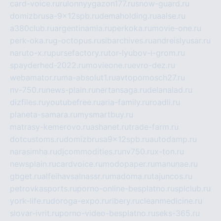
card-voice.ru
rulonnyygazon177.ru
snow-guard.ru
domizbrusa-9x12spb.ru
demaholding.ru
aalse.ru
a380club.ru
argentinamia.ru
perkoka.ru
movie-one.ru
perk-oka.ru
g-octopus.ru
sibarchives.ru
andreislyusar.ru
naruto-x.ru
pursefactory.ru
tor-lyubov-i-grom.ru
spayderhed-2022.ru
movieone.ru
evro-dez.ru
webamator.ru
ma-absolut1.ru
avtopomosch27.ru
nv-750.ru
news-plain.ru
nertansaga.ru
delanalad.ru
dizfiles.ru
youtubefree.ru
aria-family.ru
roadli.ru
planeta-samara.ru
mysmartbuy.ru
matrasy-kemerovo.ru
ashanet.ru
trade-farm.ru
dotcustoms.ru
domizbrusa9x12spb.ru
autodamp.ru
narasimha.ru
djcommodities.ru
nv750.ru
x-ton.ru
newsplain.ru
cardvoice.ru
modopaper.ru
manunae.ru
gbget.ru
alfeihavsalnassr.ru
madoma.ru
tajuncos.ru
petrovkasports.ru
porno-online-besplatno.ru
splclub.ru
york-life.ru
doroga-expo.ru
ribery.ru
cleanmedicine.ru
slovar-ivrit.ru
porno-video-besplatno.ru
seks-365.ru