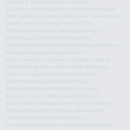
xehyroo-5-kuhnyanazakaz.ru
cs-68.ru
guzywia-4-kuhnyanazakaz.ru
mir-tk.ru
vlknrussia.ru
cs68.ru
vladivostok-map.ru
video-seks.ru
bankaribi.ru
raszar.ru
vskrytie-zamkov-moskva113.ru
lipetsktelecom.ru
tovudyi4kuhnyanazakaz.ru
seksuzb.ru
guzywia4kuhnyanazakaz.ru
fabrikaofabrikaokuhny.ru
kuhnyaekuhnyaafabrika.ru
kuhnyaykuhnyayfabrika.ru
e-abis1c.ru
store-brawl-stars.ru
kts-services.ru
dark-sand.ru
sindika-01.ru
sp-life.ru
x-legion.ru
sib-archives.ru
e-abis-1-c.ru
sindika01.ru
venda-festival.ru
store-brawlstars.ru
dooraleksandria.ru
antenna-highly.ru
mine-lab-msk.ru
1-mus.ru
3-sex-porn.ru
ban-damn.ru
purse-factory.ru
viagra-tablet.ru
fasbags.ru
adler-jun.ru
bandamn.ru
fincontech.ru
3sexporn.ru
1mus.ru
darksand.ru
rebus-toys.ru
minelab-msk.ru
rtdco.ru
seo-prodvizhenie-sajtov-stroitelnyh-kompanij.ru