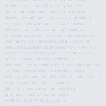
hl-beta.spb.ru
school494.spb.ru
mymubaby.ru
epoha-metalband.ru
ngr.spb.ru
rusgosnews.com
dieselvostok.ru
24hostel.msk.ru
w-dev.ru
f-ship.ru
regsmi.ru
filmnetwork.ru
malinasp.ru
kinosvin.ru
h2o-salon.ru
malutkayork.ru
deltaprim.spb.ru
tango-perm.ru
gooddir.ru
sgv.su
multiki-online.com
webkrasotki.com
cherinvest.ru
detskiy-ostrov.ru
ankou.spb.ru
alvesta1.ru
pdf-creator.ru
nix-files.org.ru
sakhatoday.ru
elektrikersymboler.ru
sputnikyes.ru
golf2club.msk.ru
aeforums.ru
zallclub.ru
multimodal.msk.ru
habaigry.ru
haikko.ru
sobakopedia.ru
isz-fest.ru
ewnc.info
screensaver-clock.net.ru
volnav.spb.ru
comnat.ru
npf.net.ru
7bit.pp.ru
kalugatur.ru
tesiaes.ru
card.com.ru
kazanka.spb.ru
gildiya-kuznecov.ru
kameryboavision.ru
griffoncom.spb.ru
fabrika-emotsiy.ru
PARK-MATROSOVA.RU
agat.spb.ru