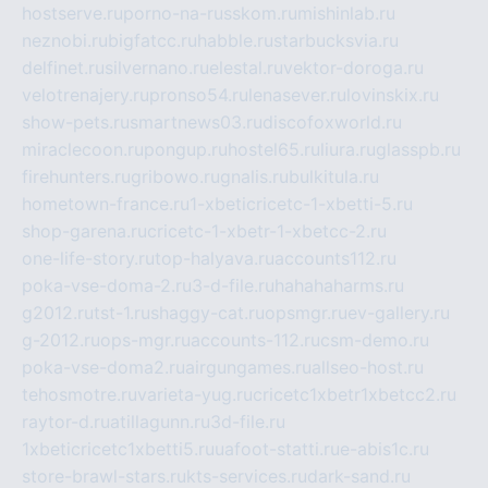
hostserve.ru
porno-na-russkom.ru
mishinlab.ru
neznobi.ru
bigfatcc.ru
habble.ru
starbucksvia.ru
delfinet.ru
silvernano.ru
elestal.ru
vektor-doroga.ru
velotrenajery.ru
pronso54.ru
lenasever.ru
lovinskix.ru
show-pets.ru
smartnews03.ru
discofoxworld.ru
miraclecoon.ru
pongup.ru
hostel65.ru
liura.ru
glasspb.ru
firehunters.ru
gribowo.ru
gnalis.ru
bulkitula.ru
hometown-france.ru
1-xbeticricetc-1-xbetti-5.ru
shop-garena.ru
cricetc-1-xbetr-1-xbetcc-2.ru
one-life-story.ru
top-halyava.ru
accounts112.ru
poka-vse-doma-2.ru
3-d-file.ru
hahahaharms.ru
g2012.ru
tst-1.ru
shaggy-cat.ru
opsmgr.ru
ev-gallery.ru
g-2012.ru
ops-mgr.ru
accounts-112.ru
csm-demo.ru
poka-vse-doma2.ru
airgungames.ru
allseo-host.ru
tehosmotre.ru
varieta-yug.ru
cricetc1xbetr1xbetcc2.ru
raytor-d.ru
atillagunn.ru
3d-file.ru
1xbeticricetc1xbetti5.ru
uafoot-statti.ru
e-abis1c.ru
store-brawl-stars.ru
kts-services.ru
dark-sand.ru