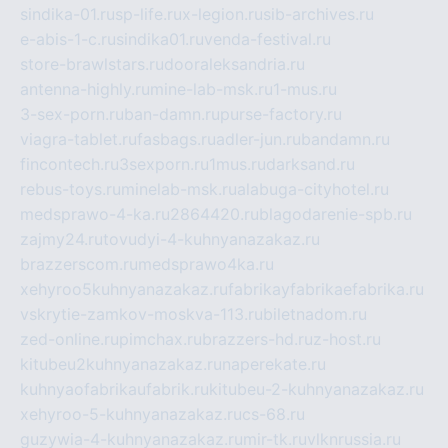
sindika-01.ru
sp-life.ru
x-legion.ru
sib-archives.ru
e-abis-1-c.ru
sindika01.ru
venda-festival.ru
store-brawlstars.ru
dooraleksandria.ru
antenna-highly.ru
mine-lab-msk.ru
1-mus.ru
3-sex-porn.ru
ban-damn.ru
purse-factory.ru
viagra-tablet.ru
fasbags.ru
adler-jun.ru
bandamn.ru
fincontech.ru
3sexporn.ru
1mus.ru
darksand.ru
rebus-toys.ru
minelab-msk.ru
alabuga-cityhotel.ru
medsprawo-4-ka.ru
2864420.ru
blagodarenie-spb.ru
zajmy24.ru
tovudyi-4-kuhnyanazakaz.ru
brazzerscom.ru
medsprawo4ka.ru
xehyroo5kuhnyanazakaz.ru
fabrikayfabrikaefabrika.ru
vskrytie-zamkov-moskva-113.ru
biletnadom.ru
zed-online.ru
pimchax.ru
brazzers-hd.ru
z-host.ru
kitubeu2kuhnyanazakaz.ru
naperekate.ru
kuhnyaofabrikaufabrik.ru
kitubeu-2-kuhnyanazakaz.ru
xehyroo-5-kuhnyanazakaz.ru
cs-68.ru
guzywia-4-kuhnyanazakaz.ru
mir-tk.ru
vlknrussia.ru