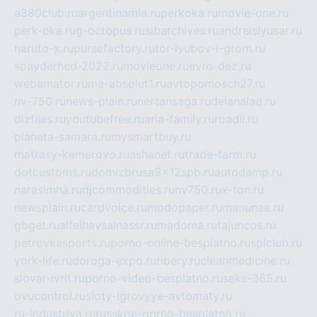
a380club.ru
argentinamia.ru
perkoka.ru
movie-one.ru
perk-oka.ru
g-octopus.ru
sibarchives.ru
andreislyusar.ru
naruto-x.ru
pursefactory.ru
tor-lyubov-i-grom.ru
spayderhed-2022.ru
movieone.ru
evro-dez.ru
webamator.ru
ma-absolut1.ru
avtopomosch27.ru
nv-750.ru
news-plain.ru
nertansaga.ru
delanalad.ru
dizfiles.ru
youtubefree.ru
aria-family.ru
roadli.ru
planeta-samara.ru
mysmartbuy.ru
matrasy-kemerovo.ru
ashanet.ru
trade-farm.ru
dotcustoms.ru
domizbrusa9x12spb.ru
autodamp.ru
narasimha.ru
djcommodities.ru
nv750.ru
x-ton.ru
newsplain.ru
cardvoice.ru
modopaper.ru
manunae.ru
gbget.ru
alfeihavsalnassr.ru
madoma.ru
tajuncos.ru
petrovkasports.ru
porno-online-besplatno.ru
splclub.ru
york-life.ru
doroga-expo.ru
ribery.ru
cleanmedicine.ru
slovar-ivrit.ru
porno-video-besplatno.ru
seks-365.ru
ovucontrol.ru
sloty-igrovyye-avtomaty.ru
ru-industriya.ru
russkoe-porno-besplatno.ru