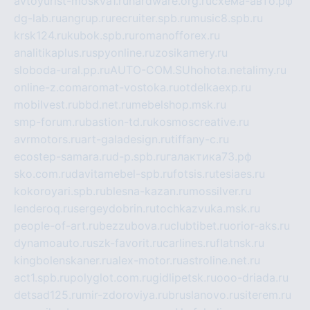
avtoyurist-moskva1.ru
hardware.org.ru
схема-авто.рф
dg-lab.ru
angrup.ru
recruiter.spb.ru
music8.spb.ru
krsk124.ru
kubok.spb.ru
romanofforex.ru
analitikaplus.ru
spyonline.ru
zosikamery.ru
sloboda-ural.pp.ru
AUTO-COM.SU
hohota.net
alimy.ru
online-z.com
aromat-vostoka.ru
otdelkaexp.ru
mobilvest.ru
bbd.net.ru
mebelshop.msk.ru
smp-forum.ru
bastion-td.ru
kosmoscreative.ru
avrmotors.ru
art-galadesign.ru
tiffany-c.ru
ecostep-samara.ru
d-p.spb.ru
галактика73.рф
sko.com.ru
davitamebel-spb.ru
fotsis.ru
tesiaes.ru
kokoroyari.spb.ru
blesna-kazan.ru
mossilver.ru
lenderoq.ru
sergeydobrin.ru
tochkazvuka.msk.ru
people-of-art.ru
bezzubova.ru
clubtibet.ru
orior-aks.ru
dynamoauto.ru
szk-favorit.ru
carlines.ru
flatnsk.ru
kingbolenskaner.ru
alex-motor.ru
astroline.net.ru
act1.spb.ru
polyglot.com.ru
gidlipetsk.ru
ooo-driada.ru
detsad125.ru
mir-zdoroviya.ru
bruslanovo.ru
siterem.ru