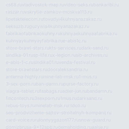
cs68.ru
vladivostok-map.ru
video-seks.ru
bankaribi.ru
raszar.ru
vskrytie-zamkov-moskva113.ru
lipetsktelecom.ru
tovudyi4kuhnyanazakaz.ru
seksuzb.ru
guzywia4kuhnyanazakaz.ru
fabrikaofabrikaokuhny.ru
kuhnyaekuhnyaafabrika.ru
kuhnyaykuhnyayfabrika.ru
e-abis1c.ru
store-brawl-stars.ru
kts-services.ru
dark-sand.ru
sindika-01.ru
sp-life.ru
x-legion.ru
sib-archives.ru
e-abis-1-c.ru
sindika01.ru
venda-festival.ru
store-brawlstars.ru
dooraleksandria.ru
antenna-highly.ru
mine-lab-msk.ru
1-mus.ru
3-sex-porn.ru
ban-damn.ru
purse-factory.ru
viagra-tablet.ru
fasbags.ru
adler-jun.ru
bandamn.ru
fincontech.ru
3sexporn.ru
1mus.ru
darksand.ru
rebus-toys.ru
minelab-msk.ru
rtdco.ru
seo-prodvizhenie-sajtov-stroitelnyh-kompanij.ru
card-voice.ru
rulonnyygazon177.ru
snow-guard.ru
domizbrusa-9x12spb.ru
demaholding.ru
aalse.ru