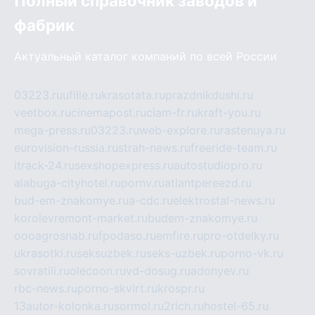
Полный справочник заводов и
фабрик
Актуальный каталог компаний по всей России
03223.ru
ufille.ru
krasotata.ru
prazdnikdushi.ru
veetbox.ru
cinemapost.ru
ciam-fr.ru
kraft-you.ru
mega-press.ru
03223.ru
web-explore.ru
rastenuya.ru
eurovision-russia.ru
strah-news.ru
freeride-team.ru
itrack-24.ru
sexshopexpress.ru
autostudiopro.ru
alabuga-cityhotel.ru
pornv.ru
atlantpereezd.ru
bud-em-znakomye.ru
a-cdc.ru
elektrostal-news.ru
korolevremont-market.ru
budem-znakomye.ru
oooagrosnab.ru
fpodaso.ru
emfire.ru
pro-otdelky.ru
ukrasotki.ru
seksuzbek.ru
seks-uzbek.ru
porno-vk.ru
sovratili.ru
olecoon.ru
vd-dosug.ru
adonyev.ru
rbc-news.ru
porno-skvirt.ru
krospr.ru
13autor-kolonka.ru
sormol.ru
2rich.ru
hostel-65.ru