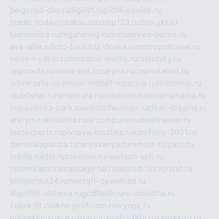
belgorod-day.ru
digilith.ru
pichkurovlab.ru
medic-today.ru
taksu.ru
comp123.ru
don-ykt.ru
teensvoice.ru
imgsharing.ru
domashnee-porno.ru
eva-elfie.ru
foto-tur.ru
biz-doska.ru
metropoltravel.ru
veslo-i-yakor.ru
borodino-media.ru
rostotsky.ru
regionufa.ru
weiss-bet.ru
zaryna.ru
casinotablet.ru
universalia.ru
remont-mebeli-moscow.ru
termomur.ru
clubfisher.ru
remstirufa.ru
erdamchi.ru
doramamama.ru
muraviovka-park.ru
worldofwoman.ru
clean-dreams.ru
arkrym.ru
kristinita.ru
dircomputer.ru
healthenter.ru
textexperts.ru
pivnaya-kruzhka.ru
kinofilmy-2021.ru
demolalapaluza.ru
tanyavanya.ru
remstir-tolyatti.ru
msdip.ru
jdol.ru
sokolovr.ru
newtech-spb.ru
rezemkleim.ru
massage-tai.ru
seonub.ru
zvonitut.ru
biolisichka24.ru
mncraft-download.ru
algoritm-sistema.ru
godflesh.ru
ru-industria.ru
zebra-tlt.ru
okna-proficom.ru
erynok.ru
onlinekinospace.ru
startupstudio-fefu.ru
zarges-ru.ru