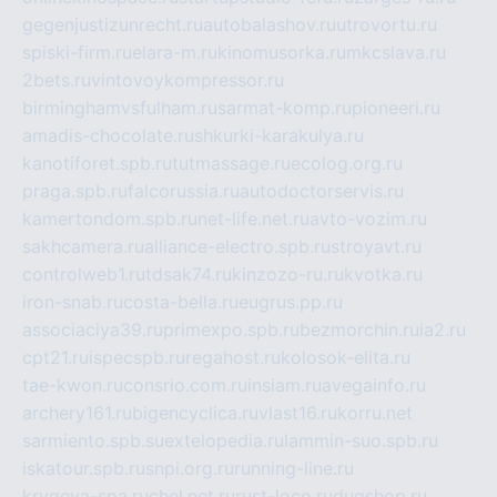
gegenjustizunrecht.ru
autobalashov.ru
utrovortu.ru
spiski-firm.ru
elara-m.ru
kinomusorka.ru
mkcslava.ru
2bets.ru
vintovoykompressor.ru
birminghamvsfulham.ru
sarmat-komp.ru
pioneeri.ru
amadis-chocolate.ru
shkurki-karakulya.ru
kanotiforet.spb.ru
tutmassage.ru
ecolog.org.ru
praga.spb.ru
falcorussia.ru
autodoctorservis.ru
kamertondom.spb.ru
net-life.net.ru
avto-vozim.ru
sakhcamera.ru
alliance-electro.spb.ru
stroyavt.ru
controlweb1.ru
tdsak74.ru
kinzozo-ru.ru
kvotka.ru
iron-snab.ru
costa-bella.ru
eugrus.pp.ru
associaciya39.ru
primexpo.spb.ru
bezmorchin.ru
ia2.ru
cpt21.ru
ispecspb.ru
regahost.ru
kolosok-elita.ru
tae-kwon.ru
consrio.com.ru
insiam.ru
avegainfo.ru
archery161.ru
bigencyclica.ru
vlast16.ru
korru.net
sarmiento.spb.su
extelopedia.ru
lammin-suo.spb.ru
iskatour.spb.ru
snpi.org.ru
running-line.ru
krygeva-spa.ru
chel.net.ru
rust-loco.ru
dugshop.ru