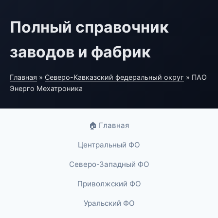
Полный справочник
заводов и фабрик
Главная
»
Северо-Кавказский федеральный округ
» ПАО
Энерго Мехатроника
🏠 Главная
Центральный ФО
Северо-Западный ФО
Приволжский ФО
Уральский ФО