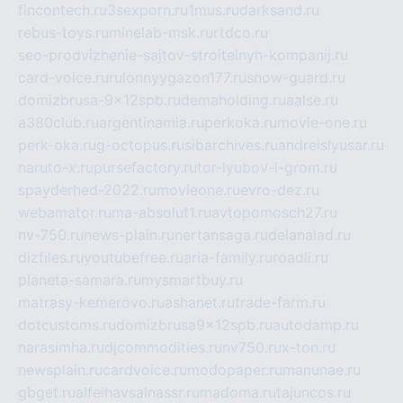
fincontech.ru
3sexporn.ru
1mus.ru
darksand.ru
rebus-toys.ru
minelab-msk.ru
rtdco.ru
seo-prodvizhenie-sajtov-stroitelnyh-kompanij.ru
card-voice.ru
rulonnyygazon177.ru
snow-guard.ru
domizbrusa-9x12spb.ru
demaholding.ru
aalse.ru
a380club.ru
argentinamia.ru
perkoka.ru
movie-one.ru
perk-oka.ru
g-octopus.ru
sibarchives.ru
andreislyusar.ru
naruto-x.ru
pursefactory.ru
tor-lyubov-i-grom.ru
spayderhed-2022.ru
movieone.ru
evro-dez.ru
webamator.ru
ma-absolut1.ru
avtopomosch27.ru
nv-750.ru
news-plain.ru
nertansaga.ru
delanalad.ru
dizfiles.ru
youtubefree.ru
aria-family.ru
roadli.ru
planeta-samara.ru
mysmartbuy.ru
matrasy-kemerovo.ru
ashanet.ru
trade-farm.ru
dotcustoms.ru
domizbrusa9x12spb.ru
autodamp.ru
narasimha.ru
djcommodities.ru
nv750.ru
x-ton.ru
newsplain.ru
cardvoice.ru
modopaper.ru
manunae.ru
gbget.ru
alfeihavsalnassr.ru
madoma.ru
tajuncos.ru