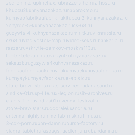
zed-online.ru
pimchax.ru
brazzers-hd.ru
z-host.ru
kitubeu2kuhnyanazakaz.ru
naperekate.ru
kuhnyaofabrikaufabrik.ru
kitubeu-2-kuhnyanazakaz.ru
xehyroo-5-kuhnyanazakaz.ru
cs-68.ru
guzywia-4-kuhnyanazakaz.ru
mir-tk.ru
vlknrussia.ru
cs68.ru
vladivostok-map.ru
video-seks.ru
bankaribi.ru
raszar.ru
vskrytie-zamkov-moskva113.ru
lipetsktelecom.ru
tovudyi4kuhnyanazakaz.ru
seksuzb.ru
guzywia4kuhnyanazakaz.ru
fabrikaofabrikaokuhny.ru
kuhnyaekuhnyaafabrika.ru
kuhnyaykuhnyayfabrika.ru
e-abis1c.ru
store-brawl-stars.ru
kts-services.ru
dark-sand.ru
sindika-01.ru
sp-life.ru
x-legion.ru
sib-archives.ru
e-abis-1-c.ru
sindika01.ru
venda-festival.ru
store-brawlstars.ru
dooraleksandria.ru
antenna-highly.ru
mine-lab-msk.ru
1-mus.ru
3-sex-porn.ru
ban-damn.ru
purse-factory.ru
viagra-tablet.ru
fasbags.ru
adler-jun.ru
bandamn.ru