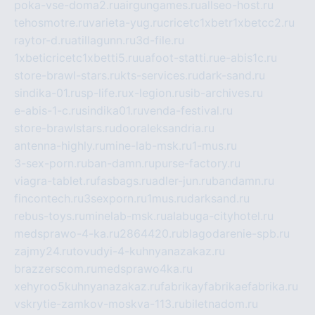
poka-vse-doma2.ru
airgungames.ru
allseo-host.ru
tehosmotre.ru
varieta-yug.ru
cricetc1xbetr1xbetcc2.ru
raytor-d.ru
atillagunn.ru
3d-file.ru
1xbeticricetc1xbetti5.ru
uafoot-statti.ru
e-abis1c.ru
store-brawl-stars.ru
kts-services.ru
dark-sand.ru
sindika-01.ru
sp-life.ru
x-legion.ru
sib-archives.ru
e-abis-1-c.ru
sindika01.ru
venda-festival.ru
store-brawlstars.ru
dooraleksandria.ru
antenna-highly.ru
mine-lab-msk.ru
1-mus.ru
3-sex-porn.ru
ban-damn.ru
purse-factory.ru
viagra-tablet.ru
fasbags.ru
adler-jun.ru
bandamn.ru
fincontech.ru
3sexporn.ru
1mus.ru
darksand.ru
rebus-toys.ru
minelab-msk.ru
alabuga-cityhotel.ru
medsprawo-4-ka.ru
2864420.ru
blagodarenie-spb.ru
zajmy24.ru
tovudyi-4-kuhnyanazakaz.ru
brazzerscom.ru
medsprawo4ka.ru
xehyroo5kuhnyanazakaz.ru
fabrikayfabrikaefabrika.ru
vskrytie-zamkov-moskva-113.ru
biletnadom.ru