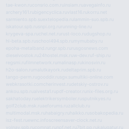
tae-kwon.ru
consrio.com.ru
insiam.ru
avegainfo.ru
archery161.ru
bigencyclica.ru
vlast16.ru
korru.net
sarmiento.spb.su
extelopedia.ru
lammin-suo.spb.ru
iskatour.spb.ru
snpi.org.ru
running-line.ru
krygeva-spa.ru
chel.net.ru
rust-loco.ru
dugshop.ru
hl-beta.spb.ru
school494.spb.ru
mymubaby.ru
epoha-metalband.ru
ngr.spb.ru
rusgosnews.com
dieselvostok.ru
24hostel.msk.ru
w-dev.ru
f-ship.ru
regsmi.ru
filmnetwork.ru
malinasp.ru
kinosvin.ru
h2o-salon.ru
malutkayork.ru
deltaprim.spb.ru
tango-perm.ru
gooddir.ru
sgv.su
multiki-online.com
webkrasotki.com
cherinvest.ru
detskiy-ostrov.ru
ankou.spb.ru
alvesta1.ru
pdf-creator.ru
nix-files.org.ru
sakhatoday.ru
elektrikersymboler.ru
sputnikyes.ru
golf2club.msk.ru
aeforums.ru
zallclub.ru
multimodal.msk.ru
habaigry.ru
haikko.ru
sobakopedia.ru
isz-fest.ru
ewnc.info
screensaver-clock.net.ru
volnav.spb.ru
comnat.ru
npf.net.ru
7bit.pp.ru
kalugatur.ru