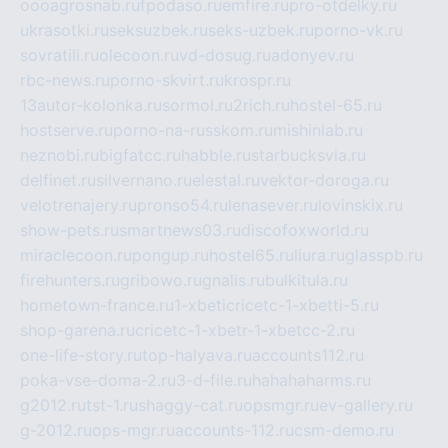
oooagrosnab.ru
fpodaso.ru
emfire.ru
pro-otdelky.ru
ukrasotki.ru
seksuzbek.ru
seks-uzbek.ru
porno-vk.ru
sovratili.ru
olecoon.ru
vd-dosug.ru
adonyev.ru
rbc-news.ru
porno-skvirt.ru
krospr.ru
13autor-kolonka.ru
sormol.ru
2rich.ru
hostel-65.ru
hostserve.ru
porno-na-russkom.ru
mishinlab.ru
neznobi.ru
bigfatcc.ru
habble.ru
starbucksvia.ru
delfinet.ru
silvernano.ru
elestal.ru
vektor-doroga.ru
velotrenajery.ru
pronso54.ru
lenasever.ru
lovinskix.ru
show-pets.ru
smartnews03.ru
discofoxworld.ru
miraclecoon.ru
pongup.ru
hostel65.ru
liura.ru
glasspb.ru
firehunters.ru
gribowo.ru
gnalis.ru
bulkitula.ru
hometown-france.ru
1-xbeticricetc-1-xbetti-5.ru
shop-garena.ru
cricetc-1-xbetr-1-xbetcc-2.ru
one-life-story.ru
top-halyava.ru
accounts112.ru
poka-vse-doma-2.ru
3-d-file.ru
hahahaharms.ru
g2012.ru
tst-1.ru
shaggy-cat.ru
opsmgr.ru
ev-gallery.ru
g-2012.ru
ops-mgr.ru
accounts-112.ru
csm-demo.ru