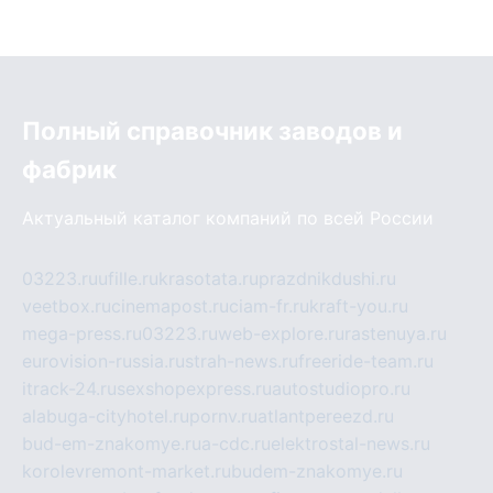
Полный справочник заводов и
фабрик
Актуальный каталог компаний по всей России
03223.ru
ufille.ru
krasotata.ru
prazdnikdushi.ru
veetbox.ru
cinemapost.ru
ciam-fr.ru
kraft-you.ru
mega-press.ru
03223.ru
web-explore.ru
rastenuya.ru
eurovision-russia.ru
strah-news.ru
freeride-team.ru
itrack-24.ru
sexshopexpress.ru
autostudiopro.ru
alabuga-cityhotel.ru
pornv.ru
atlantpereezd.ru
bud-em-znakomye.ru
a-cdc.ru
elektrostal-news.ru
korolevremont-market.ru
budem-znakomye.ru