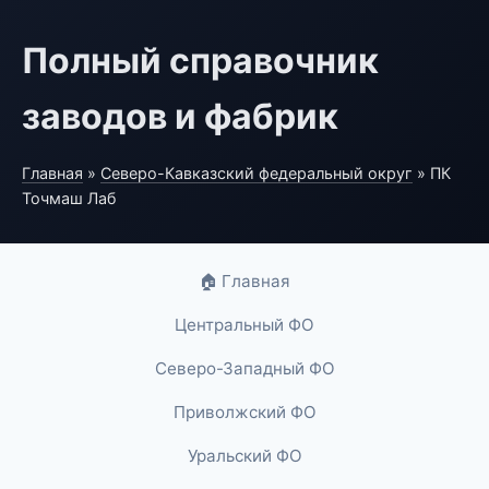
Полный справочник
заводов и фабрик
Главная
»
Северо-Кавказский федеральный округ
» ПК
Точмаш Лаб
🏠 Главная
Центральный ФО
Северо-Западный ФО
Приволжский ФО
Уральский ФО