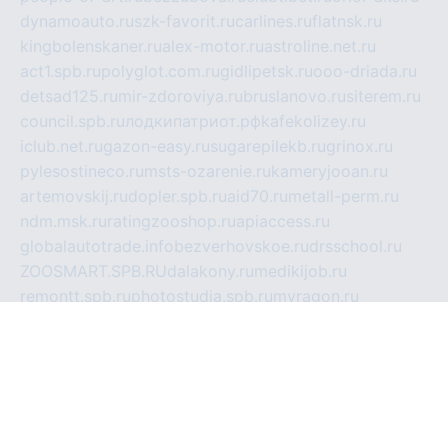
dynamoauto.ru
szk-favorit.ru
carlines.ru
flatnsk.ru
kingbolenskaner.ru
alex-motor.ru
astroline.net.ru
act1.spb.ru
polyglot.com.ru
gidlipetsk.ru
ooo-driada.ru
detsad125.ru
mir-zdoroviya.ru
bruslanovo.ru
siterem.ru
council.spb.ru
лодкипатриот.рф
kafekolizey.ru
iclub.net.ru
gazon-easy.ru
sugarepilekb.ru
grinox.ru
pylesostineco.ru
msts-ozarenie.ru
kameryjooan.ru
artemovskij.ru
dopler.spb.ru
aid70.ru
metall-perm.ru
ndm.msk.ru
ratingzooshop.ru
apiaccess.ru
globalautotrade.info
bezverhovskoe.ru
drsschool.ru
ZOOSMART.SPB.RU
dalakony.ru
medikijob.ru
remontt.spb.ru
photostudia.spb.ru
myragon.ru
terramia.ru
academy62.ru
gardengallereya.ru
rti.com.ru
artem-news.ru
biserinca.ru
krasnodarkurort.com
imshowtv.ru
mebel-v-tule.ru
mobtopik.ru
pcsecurity.net.ru
tool-sib.ru
multimetrunit.ru
sp-tour.ru
fan-cs.ru
santeh-russia.ru
symbian9.net.ru
DSHAIR.RU
tmmotors.spb.ru
xjocuricopii.com
musavtomat.msk.ru