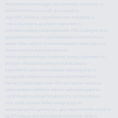
rezemkleim.ru
massage-tai.ru
seonub.ru
zvonitut.ru
biolisichka24.ru
mncraft-download.ru
algoritm-sistema.ru
godflesh.ru
ru-industria.ru
zebra-tlt.ru
okna-proficom.ru
erynok.ru
onlinekinospace.ru
startupstudio-fefu.ru
zarges-ru.ru
gegenjustizunrecht.ru
autobalashov.ru
utrovortu.ru
spiski-firm.ru
elara-m.ru
kinomusorka.ru
mkcslava.ru
2bets.ru
vintovoykompressor.ru
birminghamvsfulham.ru
sarmat-komp.ru
pioneeri.ru
amadis-chocolate.ru
shkurki-karakulya.ru
kanotiforet.spb.ru
tutmassage.ru
ecolog.org.ru
praga.spb.ru
falcorussia.ru
autodoctorservis.ru
kamertondom.spb.ru
net-life.net.ru
avto-vozim.ru
sakhcamera.ru
alliance-electro.spb.ru
stroyavt.ru
controlweb1.ru
tdsak74.ru
kinzozo-ru.ru
kvotka.ru
iron-snab.ru
costa-bella.ru
eugrus.pp.ru
associaciya39.ru
primexpo.spb.ru
bezmorchin.ru
ia2.ru
cpt21.ru
ispecspb.ru
regahost.ru
kolosok-elita.ru