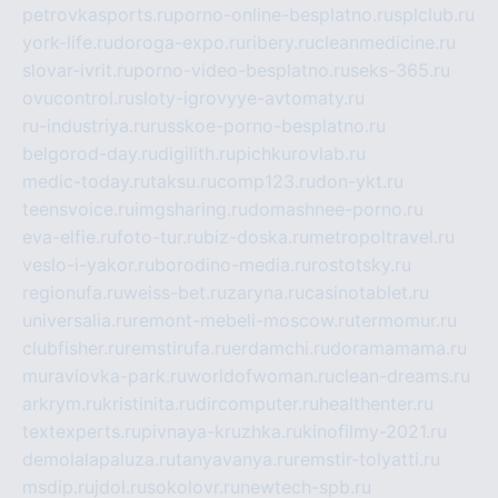
petrovkasports.ru
porno-online-besplatno.ru
splclub.ru
york-life.ru
doroga-expo.ru
ribery.ru
cleanmedicine.ru
slovar-ivrit.ru
porno-video-besplatno.ru
seks-365.ru
ovucontrol.ru
sloty-igrovyye-avtomaty.ru
ru-industriya.ru
russkoe-porno-besplatno.ru
belgorod-day.ru
digilith.ru
pichkurovlab.ru
medic-today.ru
taksu.ru
comp123.ru
don-ykt.ru
teensvoice.ru
imgsharing.ru
domashnee-porno.ru
eva-elfie.ru
foto-tur.ru
biz-doska.ru
metropoltravel.ru
veslo-i-yakor.ru
borodino-media.ru
rostotsky.ru
regionufa.ru
weiss-bet.ru
zaryna.ru
casinotablet.ru
universalia.ru
remont-mebeli-moscow.ru
termomur.ru
clubfisher.ru
remstirufa.ru
erdamchi.ru
doramamama.ru
muraviovka-park.ru
worldofwoman.ru
clean-dreams.ru
arkrym.ru
kristinita.ru
dircomputer.ru
healthenter.ru
textexperts.ru
pivnaya-kruzhka.ru
kinofilmy-2021.ru
demolalapaluza.ru
tanyavanya.ru
remstir-tolyatti.ru
msdip.ru
jdol.ru
sokolovr.ru
newtech-spb.ru