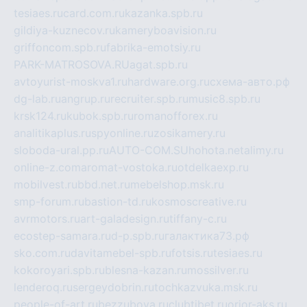
tesiaes.ru
card.com.ru
kazanka.spb.ru
gildiya-kuznecov.ru
kameryboavision.ru
griffoncom.spb.ru
fabrika-emotsiy.ru
PARK-MATROSOVA.RU
agat.spb.ru
avtoyurist-moskva1.ru
hardware.org.ru
схема-авто.рф
dg-lab.ru
angrup.ru
recruiter.spb.ru
music8.spb.ru
krsk124.ru
kubok.spb.ru
romanofforex.ru
analitikaplus.ru
spyonline.ru
zosikamery.ru
sloboda-ural.pp.ru
AUTO-COM.SU
hohota.net
alimy.ru
online-z.com
aromat-vostoka.ru
otdelkaexp.ru
mobilvest.ru
bbd.net.ru
mebelshop.msk.ru
smp-forum.ru
bastion-td.ru
kosmoscreative.ru
avrmotors.ru
art-galadesign.ru
tiffany-c.ru
ecostep-samara.ru
d-p.spb.ru
галактика73.рф
sko.com.ru
davitamebel-spb.ru
fotsis.ru
tesiaes.ru
kokoroyari.spb.ru
blesna-kazan.ru
mossilver.ru
lenderoq.ru
sergeydobrin.ru
tochkazvuka.msk.ru
people-of-art.ru
bezzubova.ru
clubtibet.ru
orior-aks.ru