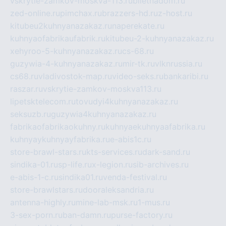
vskrytie-zamkov-moskva-113.ru
biletnadom.ru
zed-online.ru
pimchax.ru
brazzers-hd.ru
z-host.ru
kitubeu2kuhnyanazakaz.ru
naperekate.ru
kuhnyaofabrikaufabrik.ru
kitubeu-2-kuhnyanazakaz.ru
xehyroo-5-kuhnyanazakaz.ru
cs-68.ru
guzywia-4-kuhnyanazakaz.ru
mir-tk.ru
vlknrussia.ru
cs68.ru
vladivostok-map.ru
video-seks.ru
bankaribi.ru
raszar.ru
vskrytie-zamkov-moskva113.ru
lipetsktelecom.ru
tovudyi4kuhnyanazakaz.ru
seksuzb.ru
guzywia4kuhnyanazakaz.ru
fabrikaofabrikaokuhny.ru
kuhnyaekuhnyaafabrika.ru
kuhnyaykuhnyayfabrika.ru
e-abis1c.ru
store-brawl-stars.ru
kts-services.ru
dark-sand.ru
sindika-01.ru
sp-life.ru
x-legion.ru
sib-archives.ru
e-abis-1-c.ru
sindika01.ru
venda-festival.ru
store-brawlstars.ru
dooraleksandria.ru
antenna-highly.ru
mine-lab-msk.ru
1-mus.ru
3-sex-porn.ru
ban-damn.ru
purse-factory.ru