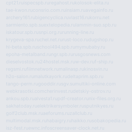
cpt21.ru
ispecspb.ru
regahost.ru
kolosok-elita.ru
tae-kwon.ru
consrio.com.ru
insiam.ru
avegainfo.ru
archery161.ru
bigencyclica.ru
vlast16.ru
korru.net
sarmiento.spb.su
extelopedia.ru
lammin-suo.spb.ru
iskatour.spb.ru
snpi.org.ru
running-line.ru
krygeva-spa.ru
chel.net.ru
rust-loco.ru
dugshop.ru
hl-beta.spb.ru
school494.spb.ru
mymubaby.ru
epoha-metalband.ru
ngr.spb.ru
rusgosnews.com
dieselvostok.ru
24hostel.msk.ru
w-dev.ru
f-ship.ru
regsmi.ru
filmnetwork.ru
malinasp.ru
kinosvin.ru
h2o-salon.ru
malutkayork.ru
deltaprim.spb.ru
tango-perm.ru
gooddir.ru
sgv.su
multiki-online.com
webkrasotki.com
cherinvest.ru
detskiy-ostrov.ru
ankou.spb.ru
alvesta1.ru
pdf-creator.ru
nix-files.org.ru
sakhatoday.ru
elektrikersymboler.ru
sputnikyes.ru
golf2club.msk.ru
aeforums.ru
zallclub.ru
multimodal.msk.ru
habaigry.ru
haikko.ru
sobakopedia.ru
isz-fest.ru
ewnc.info
screensaver-clock.net.ru