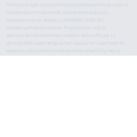
tmmotors.spb.ru
xjocuricopii.com
musavtomat.msk.ru
obustrojdom.ru
sovetcik.ru
ybaranovskaya.ru
ppknews.ru
cult-alshei.ru
JAPANRUSSIA.RU
proekciyamebel.ru
imper-finans.ru
rim.org.ru
glamourai.ru
brassminus.ru
zabor-pro.ru
ftn.pp.ru
dorogoe58.ru
laimengpacker.ru
kuzova-zapchasti.ru
sageerp.ru
taxodrom.ru
dsrazvitie.ru
hardcity.net.ru
ratinghomegames.ru
topservice25.ru
gubernyan.ru
gtglasslined.ru
ii4.ru
tssport.spb.ru
andorra24.com
blackwallstreet.ru
oboimos.ru
optim-doors.com.ru
ikuch.ru
nycr.org.ru
npa21.ru
vremya-ch.spb.ru
desert000.ru
ivtorgi.ru
ifiori.ru
catalog-statei.ru
dcv.org.ru
spetsmaster174.ru
ipkameryhiseeu.ru
dum26.ru
ruspol.spb.ru
fr-opendp.ru
kam-solnyshko.ru
cheyenne-arapaho.ru
sevzapmetal.spb.ru
ted-lapidus.spb.ru
parasite-eliminator.ru
sigma-complete.ru
modernworld.ru
dama-moda.ru
eholot-group.ru
sk-nvkz.ru
DRONGOLD.RU