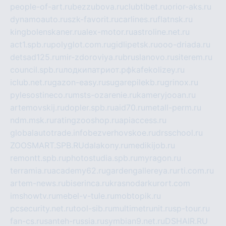
people-of-art.ru
bezzubova.ru
clubtibet.ru
orior-aks.ru
dynamoauto.ru
szk-favorit.ru
carlines.ru
flatnsk.ru
kingbolenskaner.ru
alex-motor.ru
astroline.net.ru
act1.spb.ru
polyglot.com.ru
gidlipetsk.ru
ooo-driada.ru
detsad125.ru
mir-zdoroviya.ru
bruslanovo.ru
siterem.ru
council.spb.ru
лодкипатриот.рф
kafekolizey.ru
iclub.net.ru
gazon-easy.ru
sugarepilekb.ru
grinox.ru
pylesostineco.ru
msts-ozarenie.ru
kameryjooan.ru
artemovskij.ru
dopler.spb.ru
aid70.ru
metall-perm.ru
ndm.msk.ru
ratingzooshop.ru
apiaccess.ru
globalautotrade.info
bezverhovskoe.ru
drsschool.ru
ZOOSMART.SPB.RU
dalakony.ru
medikijob.ru
remontt.spb.ru
photostudia.spb.ru
myragon.ru
terramia.ru
academy62.ru
gardengallereya.ru
rti.com.ru
artem-news.ru
biserinca.ru
krasnodarkurort.com
imshowtv.ru
mebel-v-tule.ru
mobtopik.ru
pcsecurity.net.ru
tool-sib.ru
multimetrunit.ru
sp-tour.ru
fan-cs.ru
santeh-russia.ru
symbian9.net.ru
DSHAIR.RU