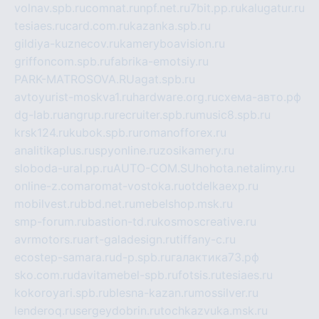
volnav.spb.ru
comnat.ru
npf.net.ru
7bit.pp.ru
kalugatur.ru
tesiaes.ru
card.com.ru
kazanka.spb.ru
gildiya-kuznecov.ru
kameryboavision.ru
griffoncom.spb.ru
fabrika-emotsiy.ru
PARK-MATROSOVA.RU
agat.spb.ru
avtoyurist-moskva1.ru
hardware.org.ru
схема-авто.рф
dg-lab.ru
angrup.ru
recruiter.spb.ru
music8.spb.ru
krsk124.ru
kubok.spb.ru
romanofforex.ru
analitikaplus.ru
spyonline.ru
zosikamery.ru
sloboda-ural.pp.ru
AUTO-COM.SU
hohota.net
alimy.ru
online-z.com
aromat-vostoka.ru
otdelkaexp.ru
mobilvest.ru
bbd.net.ru
mebelshop.msk.ru
smp-forum.ru
bastion-td.ru
kosmoscreative.ru
avrmotors.ru
art-galadesign.ru
tiffany-c.ru
ecostep-samara.ru
d-p.spb.ru
галактика73.рф
sko.com.ru
davitamebel-spb.ru
fotsis.ru
tesiaes.ru
kokoroyari.spb.ru
blesna-kazan.ru
mossilver.ru
lenderoq.ru
sergeydobrin.ru
tochkazvuka.msk.ru