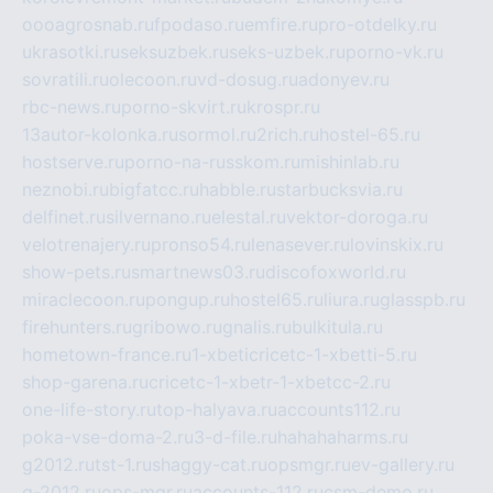
oooagrosnab.ru
fpodaso.ru
emfire.ru
pro-otdelky.ru
ukrasotki.ru
seksuzbek.ru
seks-uzbek.ru
porno-vk.ru
sovratili.ru
olecoon.ru
vd-dosug.ru
adonyev.ru
rbc-news.ru
porno-skvirt.ru
krospr.ru
13autor-kolonka.ru
sormol.ru
2rich.ru
hostel-65.ru
hostserve.ru
porno-na-russkom.ru
mishinlab.ru
neznobi.ru
bigfatcc.ru
habble.ru
starbucksvia.ru
delfinet.ru
silvernano.ru
elestal.ru
vektor-doroga.ru
velotrenajery.ru
pronso54.ru
lenasever.ru
lovinskix.ru
show-pets.ru
smartnews03.ru
discofoxworld.ru
miraclecoon.ru
pongup.ru
hostel65.ru
liura.ru
glasspb.ru
firehunters.ru
gribowo.ru
gnalis.ru
bulkitula.ru
hometown-france.ru
1-xbeticricetc-1-xbetti-5.ru
shop-garena.ru
cricetc-1-xbetr-1-xbetcc-2.ru
one-life-story.ru
top-halyava.ru
accounts112.ru
poka-vse-doma-2.ru
3-d-file.ru
hahahaharms.ru
g2012.ru
tst-1.ru
shaggy-cat.ru
opsmgr.ru
ev-gallery.ru
g-2012.ru
ops-mgr.ru
accounts-112.ru
csm-demo.ru