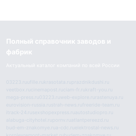
Полный справочник заводов и
фабрик
Актуальный каталог компаний по всей России
03223.ru
ufille.ru
krasotata.ru
prazdnikdushi.ru
veetbox.ru
cinemapost.ru
ciam-fr.ru
kraft-you.ru
mega-press.ru
03223.ru
web-explore.ru
rastenuya.ru
eurovision-russia.ru
strah-news.ru
freeride-team.ru
itrack-24.ru
sexshopexpress.ru
autostudiopro.ru
alabuga-cityhotel.ru
pornv.ru
atlantpereezd.ru
bud-em-znakomye.ru
a-cdc.ru
elektrostal-news.ru
korolevremont-market.ru
budem-znakomye.ru