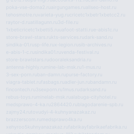
poka-vse-doma2.ru
airgungames.ru
allseo-host.ru
tehosmotre.ru
varieta-yug.ru
cricetc1xbetr1xbetcc2.ru
raytor-d.ru
atillagunn.ru
3d-file.ru
1xbeticricetc1xbetti5.ru
uafoot-statti.ru
e-abis1c.ru
store-brawl-stars.ru
kts-services.ru
dark-sand.ru
sindika-01.ru
sp-life.ru
x-legion.ru
sib-archives.ru
e-abis-1-c.ru
sindika01.ru
venda-festival.ru
store-brawlstars.ru
dooraleksandria.ru
antenna-highly.ru
mine-lab-msk.ru
1-mus.ru
3-sex-porn.ru
ban-damn.ru
purse-factory.ru
viagra-tablet.ru
fasbags.ru
adler-jun.ru
bandamn.ru
fincontech.ru
3sexporn.ru
1mus.ru
darksand.ru
rebus-toys.ru
minelab-msk.ru
alabuga-cityhotel.ru
medsprawo-4-ka.ru
2864420.ru
blagodarenie-spb.ru
zajmy24.ru
tovudyi-4-kuhnyanazakaz.ru
brazzerscom.ru
medsprawo4ka.ru
xehyroo5kuhnyanazakaz.ru
fabrikayfabrikaefabrika.ru