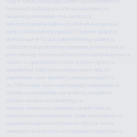
viagra-tablet.ru
fasbags.ru
adler-jun.ru
bandamn.ru
fincontech.ru
3sexporn.ru
1mus.ru
darksand.ru
rebus-toys.ru
minelab-msk.ru
rtdco.ru
seo-prodvizhenie-sajtov-stroitelnyh-kompanij.ru
card-voice.ru
rulonnyygazon177.ru
snow-guard.ru
domizbrusa-9x12spb.ru
demaholding.ru
aalse.ru
a380club.ru
argentinamia.ru
perkoka.ru
movie-one.ru
perk-oka.ru
g-octopus.ru
sibarchives.ru
andreislyusar.ru
naruto-x.ru
pursefactory.ru
tor-lyubov-i-grom.ru
spayderhed-2022.ru
movieone.ru
evro-dez.ru
webamator.ru
ma-absolut1.ru
avtopomosch27.ru
nv-750.ru
news-plain.ru
nertansaga.ru
delanalad.ru
dizfiles.ru
youtubefree.ru
aria-family.ru
roadli.ru
planeta-samara.ru
mysmartbuy.ru
matrasy-kemerovo.ru
ashanet.ru
trade-farm.ru
dotcustoms.ru
domizbrusa9x12spb.ru
autodamp.ru
narasimha.ru
djcommodities.ru
nv750.ru
x-ton.ru
newsplain.ru
cardvoice.ru
modopaper.ru
manunae.ru