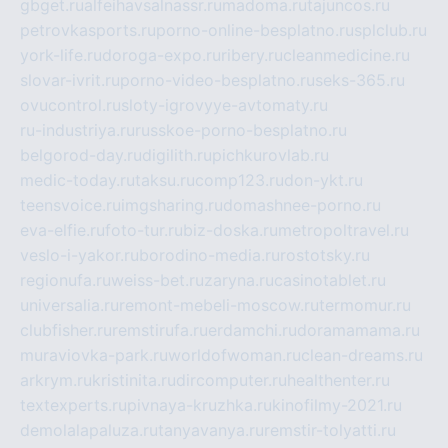
gbget.ru
alfeihavsalnassr.ru
madoma.ru
tajuncos.ru
petrovkasports.ru
porno-online-besplatno.ru
splclub.ru
york-life.ru
doroga-expo.ru
ribery.ru
cleanmedicine.ru
slovar-ivrit.ru
porno-video-besplatno.ru
seks-365.ru
ovucontrol.ru
sloty-igrovyye-avtomaty.ru
ru-industriya.ru
russkoe-porno-besplatno.ru
belgorod-day.ru
digilith.ru
pichkurovlab.ru
medic-today.ru
taksu.ru
comp123.ru
don-ykt.ru
teensvoice.ru
imgsharing.ru
domashnee-porno.ru
eva-elfie.ru
foto-tur.ru
biz-doska.ru
metropoltravel.ru
veslo-i-yakor.ru
borodino-media.ru
rostotsky.ru
regionufa.ru
weiss-bet.ru
zaryna.ru
casinotablet.ru
universalia.ru
remont-mebeli-moscow.ru
termomur.ru
clubfisher.ru
remstirufa.ru
erdamchi.ru
doramamama.ru
muraviovka-park.ru
worldofwoman.ru
clean-dreams.ru
arkrym.ru
kristinita.ru
dircomputer.ru
healthenter.ru
textexperts.ru
pivnaya-kruzhka.ru
kinofilmy-2021.ru
demolalapaluza.ru
tanyavanya.ru
remstir-tolyatti.ru