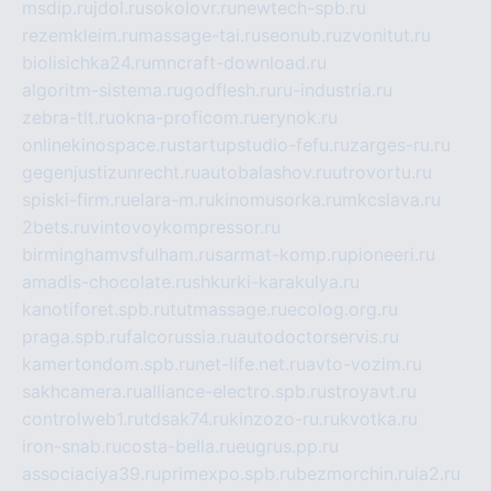
msdip.ru
jdol.ru
sokolovr.ru
newtech-spb.ru
rezemkleim.ru
massage-tai.ru
seonub.ru
zvonitut.ru
biolisichka24.ru
mncraft-download.ru
algoritm-sistema.ru
godflesh.ru
ru-industria.ru
zebra-tlt.ru
okna-proficom.ru
erynok.ru
onlinekinospace.ru
startupstudio-fefu.ru
zarges-ru.ru
gegenjustizunrecht.ru
autobalashov.ru
utrovortu.ru
spiski-firm.ru
elara-m.ru
kinomusorka.ru
mkcslava.ru
2bets.ru
vintovoykompressor.ru
birminghamvsfulham.ru
sarmat-komp.ru
pioneeri.ru
amadis-chocolate.ru
shkurki-karakulya.ru
kanotiforet.spb.ru
tutmassage.ru
ecolog.org.ru
praga.spb.ru
falcorussia.ru
autodoctorservis.ru
kamertondom.spb.ru
net-life.net.ru
avto-vozim.ru
sakhcamera.ru
alliance-electro.spb.ru
stroyavt.ru
controlweb1.ru
tdsak74.ru
kinzozo-ru.ru
kvotka.ru
iron-snab.ru
costa-bella.ru
eugrus.pp.ru
associaciya39.ru
primexpo.spb.ru
bezmorchin.ru
ia2.ru