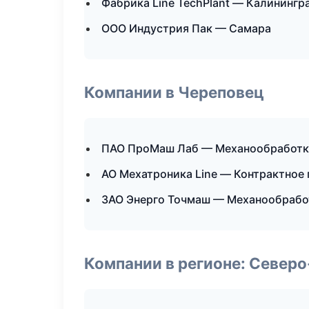
Фабрика Line TechPlant — Калинингр
ООО Индустрия Пак — Самара
Компании в Череповец
ПАО ПроМаш Лаб — Механообработка
АО Мехатроника Line — Контрактное
ЗАО Энерго Точмаш — Механообработ
Компании в регионе: Север