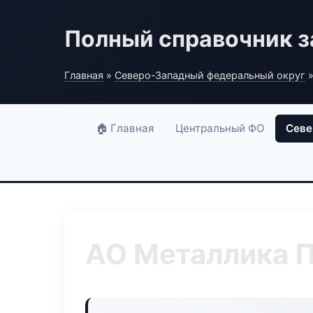
Полный справочник з
Главная
»
Северо-Западный федеральный округ
»
🏠 Главная
Центральный ФО
Севе
АО Металлика 