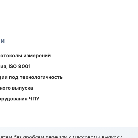
ми
ротоколы измерений
ия, ISO 9001
ции под технологичность
ного выпуска
орудования ЧПУ
атем без проблем перешли к массовому выпуску.