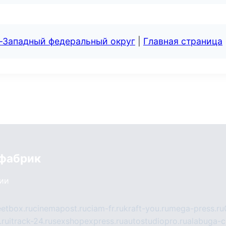
о-Западный федеральный округ
|
Главная страница
 фабрик
сии
eetbox.ru
cinemapost.ru
ciam-fr.ru
kraft-you.ru
mega-press.ru
.ru
itrack-24.ru
sexshopexpress.ru
autostudiopro.ru
alabuga-ci