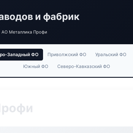
аводов и фабрик
 АО Металлика Профи
ро-Западный ФО
Приволжский ФО
Уральский ФО
Южный ФО
Северо-Кавказский ФО
Профи