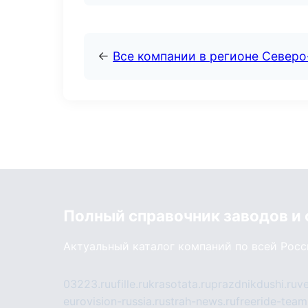
←
Все компании в регионе Север
Полный справочник заводов и
Актуальный каталог компаний по всей Рос
03223.ru
ufille.ru
krasotata.ru
prazdnikdushi.ru
v
eurovision-russia.ru
strah-news.ru
freeride-team