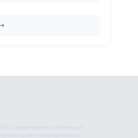
→
03223.ru
web-explore.ru
rastenuya.ru
tyhotel.ru
pornv.ru
atlantpereezd.ru