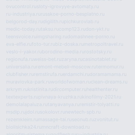
ovucontrol.ru
sloty-igrovyye-avtomaty.ru
ru-industriya.ru
russkoe-porno-besplatno.ru
belgorod-day.ru
digilith.ru
pichkurovlab.ru
medic-today.ru
taksu.ru
comp123.ru
don-ykt.ru
teensvoice.ru
imgsharing.ru
domashnee-porno.ru
eva-elfie.ru
foto-tur.ru
biz-doska.ru
metropoltravel.ru
veslo-i-yakor.ru
borodino-media.ru
rostotsky.ru
regionufa.ru
weiss-bet.ru
zaryna.ru
casinotablet.ru
universalia.ru
remont-mebeli-moscow.ru
termomur.ru
clubfisher.ru
remstirufa.ru
erdamchi.ru
doramamama.ru
muraviovka-park.ru
worldofwoman.ru
clean-dreams.ru
arkrym.ru
kristinita.ru
dircomputer.ru
healthenter.ru
textexperts.ru
pivnaya-kruzhka.ru
kinofilmy-2021.ru
demolalapaluza.ru
tanyavanya.ru
remstir-tolyatti.ru
msdip.ru
jdol.ru
sokolovr.ru
newtech-spb.ru
rezemkleim.ru
massage-tai.ru
seonub.ru
zvonitut.ru
biolisichka24.ru
mncraft-download.ru
algoritm-sistema.ru
godflesh.ru
ru-industria.ru