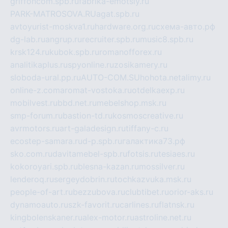
griffoncom.spb.ru
fabrika-emotsiy.ru
PARK-MATROSOVA.RU
agat.spb.ru
avtoyurist-moskva1.ru
hardware.org.ru
схема-авто.рф
dg-lab.ru
angrup.ru
recruiter.spb.ru
music8.spb.ru
krsk124.ru
kubok.spb.ru
romanofforex.ru
analitikaplus.ru
spyonline.ru
zosikamery.ru
sloboda-ural.pp.ru
AUTO-COM.SU
hohota.net
alimy.ru
online-z.com
aromat-vostoka.ru
otdelkaexp.ru
mobilvest.ru
bbd.net.ru
mebelshop.msk.ru
smp-forum.ru
bastion-td.ru
kosmoscreative.ru
avrmotors.ru
art-galadesign.ru
tiffany-c.ru
ecostep-samara.ru
d-p.spb.ru
галактика73.рф
sko.com.ru
davitamebel-spb.ru
fotsis.ru
tesiaes.ru
kokoroyari.spb.ru
blesna-kazan.ru
mossilver.ru
lenderoq.ru
sergeydobrin.ru
tochkazvuka.msk.ru
people-of-art.ru
bezzubova.ru
clubtibet.ru
orior-aks.ru
dynamoauto.ru
szk-favorit.ru
carlines.ru
flatnsk.ru
kingbolenskaner.ru
alex-motor.ru
astroline.net.ru