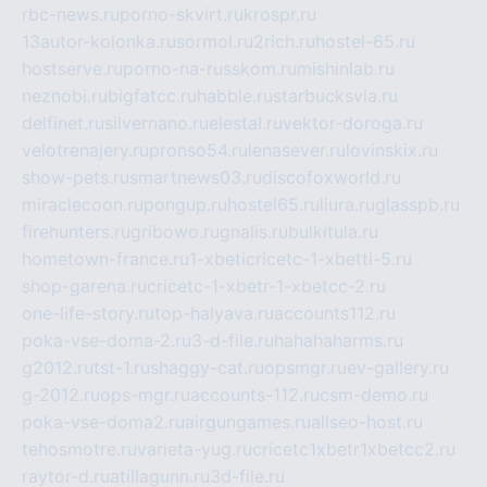
rbc-news.ru
porno-skvirt.ru
krospr.ru
13autor-kolonka.ru
sormol.ru
2rich.ru
hostel-65.ru
hostserve.ru
porno-na-russkom.ru
mishinlab.ru
neznobi.ru
bigfatcc.ru
habble.ru
starbucksvia.ru
delfinet.ru
silvernano.ru
elestal.ru
vektor-doroga.ru
velotrenajery.ru
pronso54.ru
lenasever.ru
lovinskix.ru
show-pets.ru
smartnews03.ru
discofoxworld.ru
miraclecoon.ru
pongup.ru
hostel65.ru
liura.ru
glasspb.ru
firehunters.ru
gribowo.ru
gnalis.ru
bulkitula.ru
hometown-france.ru
1-xbeticricetc-1-xbetti-5.ru
shop-garena.ru
cricetc-1-xbetr-1-xbetcc-2.ru
one-life-story.ru
top-halyava.ru
accounts112.ru
poka-vse-doma-2.ru
3-d-file.ru
hahahaharms.ru
g2012.ru
tst-1.ru
shaggy-cat.ru
opsmgr.ru
ev-gallery.ru
g-2012.ru
ops-mgr.ru
accounts-112.ru
csm-demo.ru
poka-vse-doma2.ru
airgungames.ru
allseo-host.ru
tehosmotre.ru
varieta-yug.ru
cricetc1xbetr1xbetcc2.ru
raytor-d.ru
atillagunn.ru
3d-file.ru