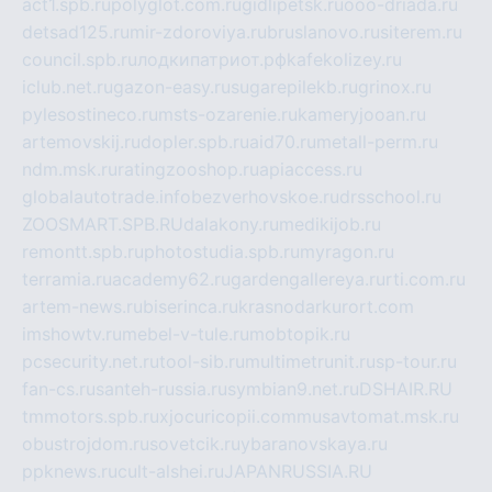
act1.spb.ru
polyglot.com.ru
gidlipetsk.ru
ooo-driada.ru
detsad125.ru
mir-zdoroviya.ru
bruslanovo.ru
siterem.ru
council.spb.ru
лодкипатриот.рф
kafekolizey.ru
iclub.net.ru
gazon-easy.ru
sugarepilekb.ru
grinox.ru
pylesostineco.ru
msts-ozarenie.ru
kameryjooan.ru
artemovskij.ru
dopler.spb.ru
aid70.ru
metall-perm.ru
ndm.msk.ru
ratingzooshop.ru
apiaccess.ru
globalautotrade.info
bezverhovskoe.ru
drsschool.ru
ZOOSMART.SPB.RU
dalakony.ru
medikijob.ru
remontt.spb.ru
photostudia.spb.ru
myragon.ru
terramia.ru
academy62.ru
gardengallereya.ru
rti.com.ru
artem-news.ru
biserinca.ru
krasnodarkurort.com
imshowtv.ru
mebel-v-tule.ru
mobtopik.ru
pcsecurity.net.ru
tool-sib.ru
multimetrunit.ru
sp-tour.ru
fan-cs.ru
santeh-russia.ru
symbian9.net.ru
DSHAIR.RU
tmmotors.spb.ru
xjocuricopii.com
musavtomat.msk.ru
obustrojdom.ru
sovetcik.ru
ybaranovskaya.ru
ppknews.ru
cult-alshei.ru
JAPANRUSSIA.RU