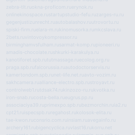
zebra-tlt.ru
okna-proficom.ru
erynok.ru
onlinekinospace.ru
startupstudio-fefu.ru
zarges-ru.ru
gegenjustizunrecht.ru
autobalashov.ru
utrovortu.ru
spiski-firm.ru
elara-m.ru
kinomusorka.ru
mkcslava.ru
2bets.ru
vintovoykompressor.ru
birminghamvsfulham.ru
sarmat-komp.ru
pioneeri.ru
amadis-chocolate.ru
shkurki-karakulya.ru
kanotiforet.spb.ru
tutmassage.ru
ecolog.org.ru
praga.spb.ru
falcorussia.ru
autodoctorservis.ru
kamertondom.spb.ru
net-life.net.ru
avto-vozim.ru
sakhcamera.ru
alliance-electro.spb.ru
stroyavt.ru
controlweb1.ru
tdsak74.ru
kinzozo-ru.ru
kvotka.ru
iron-snab.ru
costa-bella.ru
eugrus.pp.ru
associaciya39.ru
primexpo.spb.ru
bezmorchin.ru
ia2.ru
cpt21.ru
ispecspb.ru
regahost.ru
kolosok-elita.ru
tae-kwon.ru
consrio.com.ru
insiam.ru
avegainfo.ru
archery161.ru
bigencyclica.ru
vlast16.ru
korru.net
sarmiento.spb.su
extelopedia.ru
lammin-suo.spb.ru