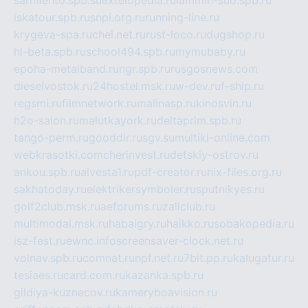
iskatour.spb.ru
snpi.org.ru
running-line.ru
krygeva-spa.ru
chel.net.ru
rust-loco.ru
dugshop.ru
hl-beta.spb.ru
school494.spb.ru
mymubaby.ru
epoha-metalband.ru
ngr.spb.ru
rusgosnews.com
dieselvostok.ru
24hostel.msk.ru
w-dev.ru
f-ship.ru
regsmi.ru
filmnetwork.ru
malinasp.ru
kinosvin.ru
h2o-salon.ru
malutkayork.ru
deltaprim.spb.ru
tango-perm.ru
gooddir.ru
sgv.su
multiki-online.com
webkrasotki.com
cherinvest.ru
detskiy-ostrov.ru
ankou.spb.ru
alvesta1.ru
pdf-creator.ru
nix-files.org.ru
sakhatoday.ru
elektrikersymboler.ru
sputnikyes.ru
golf2club.msk.ru
aeforums.ru
zallclub.ru
multimodal.msk.ru
habaigry.ru
haikko.ru
sobakopedia.ru
isz-fest.ru
ewnc.info
screensaver-clock.net.ru
volnav.spb.ru
comnat.ru
npf.net.ru
7bit.pp.ru
kalugatur.ru
tesiaes.ru
card.com.ru
kazanka.spb.ru
gildiya-kuznecov.ru
kameryboavision.ru