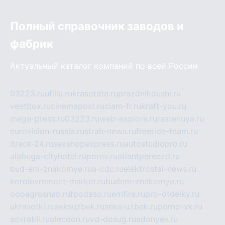
Полный справочник заводов и
фабрик
Актуальный каталог компаний по всей России
03223.ru
ufille.ru
krasotata.ru
prazdnikdushi.ru
veetbox.ru
cinemapost.ru
ciam-fr.ru
kraft-you.ru
mega-press.ru
03223.ru
web-explore.ru
rastenuya.ru
eurovision-russia.ru
strah-news.ru
freeride-team.ru
itrack-24.ru
sexshopexpress.ru
autostudiopro.ru
alabuga-cityhotel.ru
pornv.ru
atlantpereezd.ru
bud-em-znakomye.ru
a-cdc.ru
elektrostal-news.ru
korolevremont-market.ru
budem-znakomye.ru
oooagrosnab.ru
fpodaso.ru
emfire.ru
pro-otdelky.ru
ukrasotki.ru
seksuzbek.ru
seks-uzbek.ru
porno-vk.ru
sovratili.ru
olecoon.ru
vd-dosug.ru
adonyev.ru