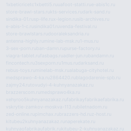
1xbeticricetc1xbetti5.ru
uafoot-statti.ru
e-abis1c.ru
store-brawl-stars.ru
kts-services.ru
dark-sand.ru
sindika-01.ru
sp-life.ru
x-legion.ru
sib-archives.ru
e-abis-1-c.ru
sindika01.ru
venda-festival.ru
store-brawlstars.ru
dooraleksandria.ru
antenna-highly.ru
mine-lab-msk.ru
1-mus.ru
3-sex-porn.ru
ban-damn.ru
purse-factory.ru
viagra-tablet.ru
fasbags.ru
adler-jun.ru
bandamn.ru
fincontech.ru
3sexporn.ru
1mus.ru
darksand.ru
rebus-toys.ru
minelab-msk.ru
alabuga-cityhotel.ru
medsprawo-4-ka.ru
2864420.ru
blagodarenie-spb.ru
zajmy24.ru
tovudyi-4-kuhnyanazakaz.ru
brazzerscom.ru
medsprawo4ka.ru
xehyroo5kuhnyanazakaz.ru
fabrikayfabrikaefabrika.ru
vskrytie-zamkov-moskva-113.ru
biletnadom.ru
zed-online.ru
pimchax.ru
brazzers-hd.ru
z-host.ru
kitubeu2kuhnyanazakaz.ru
naperekate.ru
kuhnyaofabrikaufabrik.ru
kitubeu-2-kuhnyanazakaz.ru