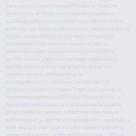
card-voice.ru
rulonnyygazon177.ru
snow-guard.ru
domizbrusa-9x12spb.ru
demaholding.ru
aalse.ru
a380club.ru
argentinamia.ru
perkoka.ru
movie-one.ru
perk-oka.ru
g-octopus.ru
sibarchives.ru
andreislyusar.ru
naruto-x.ru
pursefactory.ru
tor-lyubov-i-grom.ru
spayderhed-2022.ru
movieone.ru
evro-dez.ru
webamator.ru
ma-absolut1.ru
avtopomosch27.ru
nv-750.ru
news-plain.ru
nertansaga.ru
delanalad.ru
dizfiles.ru
youtubefree.ru
aria-family.ru
roadli.ru
planeta-samara.ru
mysmartbuy.ru
matrasy-kemerovo.ru
ashanet.ru
trade-farm.ru
dotcustoms.ru
domizbrusa9x12spb.ru
autodamp.ru
narasimha.ru
djcommodities.ru
nv750.ru
x-ton.ru
newsplain.ru
cardvoice.ru
modopaper.ru
manunae.ru
gbget.ru
alfeihavsalnassr.ru
madoma.ru
tajuncos.ru
petrovkasports.ru
porno-online-besplatno.ru
splclub.ru
york-life.ru
doroga-expo.ru
ribery.ru
cleanmedicine.ru
slovar-ivrit.ru
porno-video-besplatno.ru
seks-365.ru