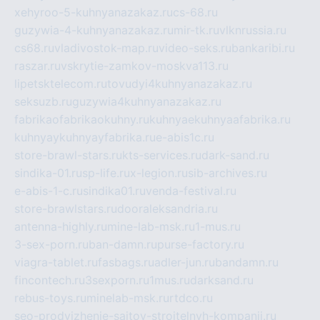
xehyroo-5-kuhnyanazakaz.ru
cs-68.ru
guzywia-4-kuhnyanazakaz.ru
mir-tk.ru
vlknrussia.ru
cs68.ru
vladivostok-map.ru
video-seks.ru
bankaribi.ru
raszar.ru
vskrytie-zamkov-moskva113.ru
lipetsktelecom.ru
tovudyi4kuhnyanazakaz.ru
seksuzb.ru
guzywia4kuhnyanazakaz.ru
fabrikaofabrikaokuhny.ru
kuhnyaekuhnyaafabrika.ru
kuhnyaykuhnyayfabrika.ru
e-abis1c.ru
store-brawl-stars.ru
kts-services.ru
dark-sand.ru
sindika-01.ru
sp-life.ru
x-legion.ru
sib-archives.ru
e-abis-1-c.ru
sindika01.ru
venda-festival.ru
store-brawlstars.ru
dooraleksandria.ru
antenna-highly.ru
mine-lab-msk.ru
1-mus.ru
3-sex-porn.ru
ban-damn.ru
purse-factory.ru
viagra-tablet.ru
fasbags.ru
adler-jun.ru
bandamn.ru
fincontech.ru
3sexporn.ru
1mus.ru
darksand.ru
rebus-toys.ru
minelab-msk.ru
rtdco.ru
seo-prodvizhenie-sajtov-stroitelnyh-kompanij.ru