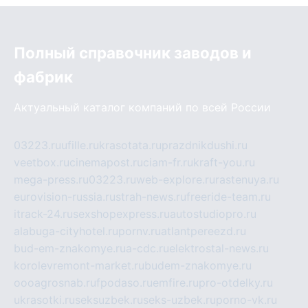
Полный справочник заводов и
фабрик
Актуальный каталог компаний по всей России
03223.ru
ufille.ru
krasotata.ru
prazdnikdushi.ru
veetbox.ru
cinemapost.ru
ciam-fr.ru
kraft-you.ru
mega-press.ru
03223.ru
web-explore.ru
rastenuya.ru
eurovision-russia.ru
strah-news.ru
freeride-team.ru
itrack-24.ru
sexshopexpress.ru
autostudiopro.ru
alabuga-cityhotel.ru
pornv.ru
atlantpereezd.ru
bud-em-znakomye.ru
a-cdc.ru
elektrostal-news.ru
korolevremont-market.ru
budem-znakomye.ru
oooagrosnab.ru
fpodaso.ru
emfire.ru
pro-otdelky.ru
ukrasotki.ru
seksuzbek.ru
seks-uzbek.ru
porno-vk.ru