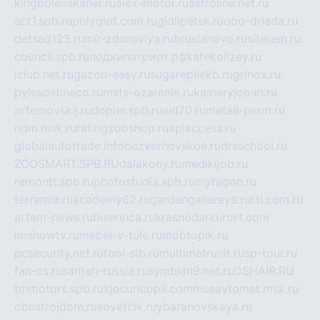
kingbolenskaner.ru
alex-motor.ru
astroline.net.ru
act1.spb.ru
polyglot.com.ru
gidlipetsk.ru
ooo-driada.ru
detsad125.ru
mir-zdoroviya.ru
bruslanovo.ru
siterem.ru
council.spb.ru
лодкипатриот.рф
kafekolizey.ru
iclub.net.ru
gazon-easy.ru
sugarepilekb.ru
grinox.ru
pylesostineco.ru
msts-ozarenie.ru
kameryjooan.ru
artemovskij.ru
dopler.spb.ru
aid70.ru
metall-perm.ru
ndm.msk.ru
ratingzooshop.ru
apiaccess.ru
globalautotrade.info
bezverhovskoe.ru
drsschool.ru
ZOOSMART.SPB.RU
dalakony.ru
medikijob.ru
remontt.spb.ru
photostudia.spb.ru
myragon.ru
terramia.ru
academy62.ru
gardengallereya.ru
rti.com.ru
artem-news.ru
biserinca.ru
krasnodarkurort.com
imshowtv.ru
mebel-v-tule.ru
mobtopik.ru
pcsecurity.net.ru
tool-sib.ru
multimetrunit.ru
sp-tour.ru
fan-cs.ru
santeh-russia.ru
symbian9.net.ru
DSHAIR.RU
tmmotors.spb.ru
xjocuricopii.com
musavtomat.msk.ru
obustrojdom.ru
sovetcik.ru
ybaranovskaya.ru