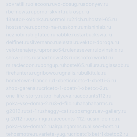
sovratili.ru
olecoon.ru
vd-dosug.ru
adonyev.ru
rbc-news.ru
porno-skvirt.ru
krospr.ru
13autor-kolonka.ru
sormol.ru
2rich.ru
hostel-65.ru
hostserve.ru
porno-na-russkom.ru
mishinlab.ru
neznobi.ru
bigfatcc.ru
habble.ru
starbucksvia.ru
delfinet.ru
silvernano.ru
elestal.ru
vektor-doroga.ru
velotrenajery.ru
pronso54.ru
lenasever.ru
lovinskix.ru
show-pets.ru
smartnews03.ru
discofoxworld.ru
miraclecoon.ru
pongup.ru
hostel65.ru
liura.ru
glasspb.ru
firehunters.ru
gribowo.ru
gnalis.ru
bulkitula.ru
hometown-france.ru
1-xbeticricetc-1-xbetti-5.ru
shop-garena.ru
cricetc-1-xbetr-1-xbetcc-2.ru
one-life-story.ru
top-halyava.ru
accounts112.ru
poka-vse-doma-2.ru
3-d-file.ru
hahahaharms.ru
g2012.ru
tst-1.ru
shaggy-cat.ru
opsmgr.ru
ev-gallery.ru
g-2012.ru
ops-mgr.ru
accounts-112.ru
csm-demo.ru
poka-vse-doma2.ru
airgungames.ru
allseo-host.ru
tehosmotre.ru
varieta-yug.ru
cricetc1xbetr1xbetcc2.ru