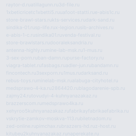
raytor-d.ru
atillagunn.ru
3d-file.ru
1xbeticricetc1xbetti5.ru
uafoot-statti.ru
e-abis1c.ru
store-brawl-stars.ru
kts-services.ru
dark-sand.ru
sindika-01.ru
sp-life.ru
x-legion.ru
sib-archives.ru
e-abis-1-c.ru
sindika01.ru
venda-festival.ru
store-brawlstars.ru
dooraleksandria.ru
antenna-highly.ru
mine-lab-msk.ru
1-mus.ru
3-sex-porn.ru
ban-damn.ru
purse-factory.ru
viagra-tablet.ru
fasbags.ru
adler-jun.ru
bandamn.ru
fincontech.ru
3sexporn.ru
1mus.ru
darksand.ru
rebus-toys.ru
minelab-msk.ru
alabuga-cityhotel.ru
medsprawo-4-ka.ru
2864420.ru
blagodarenie-spb.ru
zajmy24.ru
tovudyi-4-kuhnyanazakaz.ru
brazzerscom.ru
medsprawo4ka.ru
xehyroo5kuhnyanazakaz.ru
fabrikayfabrikaefabrika.ru
vskrytie-zamkov-moskva-113.ru
biletnadom.ru
zed-online.ru
pimchax.ru
brazzers-hd.ru
z-host.ru
kitubeu2kuhnyanazakaz.ru
naperekate.ru