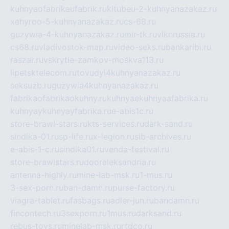
kuhnyaofabrikaufabrik.ru
kitubeu-2-kuhnyanazakaz.ru
xehyroo-5-kuhnyanazakaz.ru
cs-68.ru
guzywia-4-kuhnyanazakaz.ru
mir-tk.ru
vlknrussia.ru
cs68.ru
vladivostok-map.ru
video-seks.ru
bankaribi.ru
raszar.ru
vskrytie-zamkov-moskva113.ru
lipetsktelecom.ru
tovudyi4kuhnyanazakaz.ru
seksuzb.ru
guzywia4kuhnyanazakaz.ru
fabrikaofabrikaokuhny.ru
kuhnyaekuhnyaafabrika.ru
kuhnyaykuhnyayfabrika.ru
e-abis1c.ru
store-brawl-stars.ru
kts-services.ru
dark-sand.ru
sindika-01.ru
sp-life.ru
x-legion.ru
sib-archives.ru
e-abis-1-c.ru
sindika01.ru
venda-festival.ru
store-brawlstars.ru
dooraleksandria.ru
antenna-highly.ru
mine-lab-msk.ru
1-mus.ru
3-sex-porn.ru
ban-damn.ru
purse-factory.ru
viagra-tablet.ru
fasbags.ru
adler-jun.ru
bandamn.ru
fincontech.ru
3sexporn.ru
1mus.ru
darksand.ru
rebus-toys.ru
minelab-msk.ru
rtdco.ru