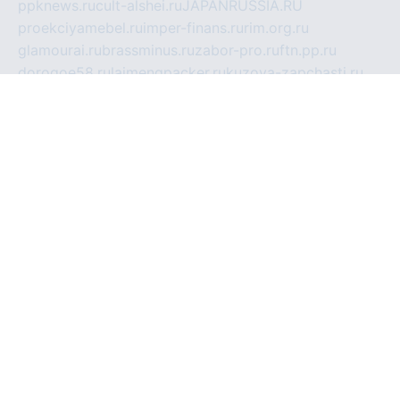
ppknews.ru
cult-alshei.ru
JAPANRUSSIA.RU
proekciyamebel.ru
imper-finans.ru
rim.org.ru
glamourai.ru
brassminus.ru
zabor-pro.ru
ftn.pp.ru
dorogoe58.ru
laimengpacker.ru
kuzova-zapchasti.ru
sageerp.ru
taxodrom.ru
dsrazvitie.ru
hardcity.net.ru
ratinghomegames.ru
topservice25.ru
gubernyan.ru
gtglasslined.ru
ii4.ru
tssport.spb.ru
andorra24.com
blackwallstreet.ru
oboimos.ru
optim-doors.com.ru
ikuch.ru
nycr.org.ru
npa21.ru
vremya-ch.spb.ru
desert000.ru
ivtorgi.ru
ifiori.ru
catalog-statei.ru
dcv.org.ru
spetsmaster174.ru
ipkameryhiseeu.ru
dum26.ru
ruspol.spb.ru
fr-opendp.ru
kam-solnyshko.ru
cheyenne-arapaho.ru
sevzapmetal.spb.ru
ted-lapidus.spb.ru
parasite-eliminator.ru
sigma-complete.ru
modernworld.ru
dama-moda.ru
eholot-group.ru
sk-nvkz.ru
DRONGOLD.RU
democratia2.ru
i-farmer.ru
mass-sport.org
jablonex.spb.ru
bookmess.ru
linkword.ru