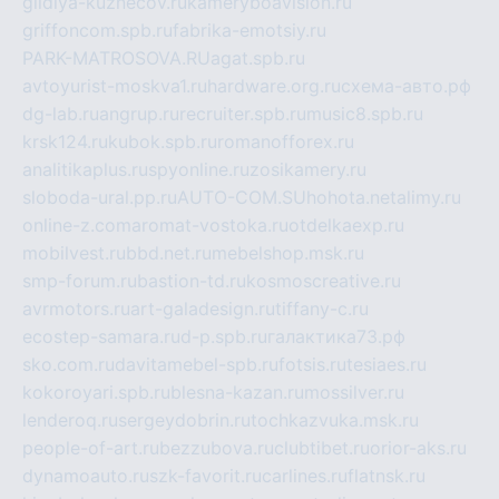
gildiya-kuznecov.ru
kameryboavision.ru
griffoncom.spb.ru
fabrika-emotsiy.ru
PARK-MATROSOVA.RU
agat.spb.ru
avtoyurist-moskva1.ru
hardware.org.ru
схема-авто.рф
dg-lab.ru
angrup.ru
recruiter.spb.ru
music8.spb.ru
krsk124.ru
kubok.spb.ru
romanofforex.ru
analitikaplus.ru
spyonline.ru
zosikamery.ru
sloboda-ural.pp.ru
AUTO-COM.SU
hohota.net
alimy.ru
online-z.com
aromat-vostoka.ru
otdelkaexp.ru
mobilvest.ru
bbd.net.ru
mebelshop.msk.ru
smp-forum.ru
bastion-td.ru
kosmoscreative.ru
avrmotors.ru
art-galadesign.ru
tiffany-c.ru
ecostep-samara.ru
d-p.spb.ru
галактика73.рф
sko.com.ru
davitamebel-spb.ru
fotsis.ru
tesiaes.ru
kokoroyari.spb.ru
blesna-kazan.ru
mossilver.ru
lenderoq.ru
sergeydobrin.ru
tochkazvuka.msk.ru
people-of-art.ru
bezzubova.ru
clubtibet.ru
orior-aks.ru
dynamoauto.ru
szk-favorit.ru
carlines.ru
flatnsk.ru