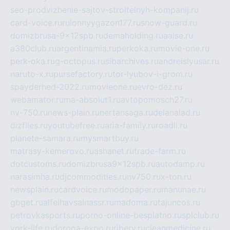
seo-prodvizhenie-sajtov-stroitelnyh-kompanij.ru
card-voice.ru
rulonnyygazon177.ru
snow-guard.ru
domizbrusa-9x12spb.ru
demaholding.ru
aalse.ru
a380club.ru
argentinamia.ru
perkoka.ru
movie-one.ru
perk-oka.ru
g-octopus.ru
sibarchives.ru
andreislyusar.ru
naruto-x.ru
pursefactory.ru
tor-lyubov-i-grom.ru
spayderhed-2022.ru
movieone.ru
evro-dez.ru
webamator.ru
ma-absolut1.ru
avtopomosch27.ru
nv-750.ru
news-plain.ru
nertansaga.ru
delanalad.ru
dizfiles.ru
youtubefree.ru
aria-family.ru
roadli.ru
planeta-samara.ru
mysmartbuy.ru
matrasy-kemerovo.ru
ashanet.ru
trade-farm.ru
dotcustoms.ru
domizbrusa9x12spb.ru
autodamp.ru
narasimha.ru
djcommodities.ru
nv750.ru
x-ton.ru
newsplain.ru
cardvoice.ru
modopaper.ru
manunae.ru
gbget.ru
alfeihavsalnassr.ru
madoma.ru
tajuncos.ru
petrovkasports.ru
porno-online-besplatno.ru
splclub.ru
york-life.ru
doroga-expo.ru
ribery.ru
cleanmedicine.ru