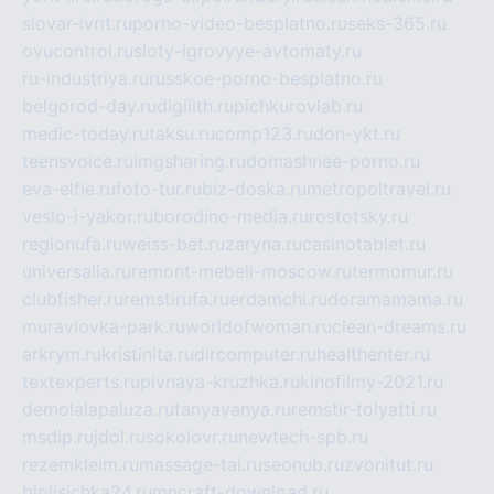
slovar-ivrit.ru
porno-video-besplatno.ru
seks-365.ru
ovucontrol.ru
sloty-igrovyye-avtomaty.ru
ru-industriya.ru
russkoe-porno-besplatno.ru
belgorod-day.ru
digilith.ru
pichkurovlab.ru
medic-today.ru
taksu.ru
comp123.ru
don-ykt.ru
teensvoice.ru
imgsharing.ru
domashnee-porno.ru
eva-elfie.ru
foto-tur.ru
biz-doska.ru
metropoltravel.ru
veslo-i-yakor.ru
borodino-media.ru
rostotsky.ru
regionufa.ru
weiss-bet.ru
zaryna.ru
casinotablet.ru
universalia.ru
remont-mebeli-moscow.ru
termomur.ru
clubfisher.ru
remstirufa.ru
erdamchi.ru
doramamama.ru
muraviovka-park.ru
worldofwoman.ru
clean-dreams.ru
arkrym.ru
kristinita.ru
dircomputer.ru
healthenter.ru
textexperts.ru
pivnaya-kruzhka.ru
kinofilmy-2021.ru
demolalapaluza.ru
tanyavanya.ru
remstir-tolyatti.ru
msdip.ru
jdol.ru
sokolovr.ru
newtech-spb.ru
rezemkleim.ru
massage-tai.ru
seonub.ru
zvonitut.ru
biolisichka24.ru
mncraft-download.ru