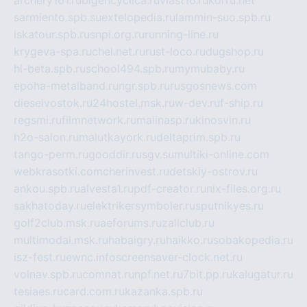
archery161.ru
bigencyclica.ru
vlast16.ru
korru.net
sarmiento.spb.su
extelopedia.ru
lammin-suo.spb.ru
iskatour.spb.ru
snpi.org.ru
running-line.ru
krygeva-spa.ru
chel.net.ru
rust-loco.ru
dugshop.ru
hl-beta.spb.ru
school494.spb.ru
mymubaby.ru
epoha-metalband.ru
ngr.spb.ru
rusgosnews.com
dieselvostok.ru
24hostel.msk.ru
w-dev.ru
f-ship.ru
regsmi.ru
filmnetwork.ru
malinasp.ru
kinosvin.ru
h2o-salon.ru
malutkayork.ru
deltaprim.spb.ru
tango-perm.ru
gooddir.ru
sgv.su
multiki-online.com
webkrasotki.com
cherinvest.ru
detskiy-ostrov.ru
ankou.spb.ru
alvesta1.ru
pdf-creator.ru
nix-files.org.ru
sakhatoday.ru
elektrikersymboler.ru
sputnikyes.ru
golf2club.msk.ru
aeforums.ru
zallclub.ru
multimodal.msk.ru
habaigry.ru
haikko.ru
sobakopedia.ru
isz-fest.ru
ewnc.info
screensaver-clock.net.ru
volnav.spb.ru
comnat.ru
npf.net.ru
7bit.pp.ru
kalugatur.ru
tesiaes.ru
card.com.ru
kazanka.spb.ru