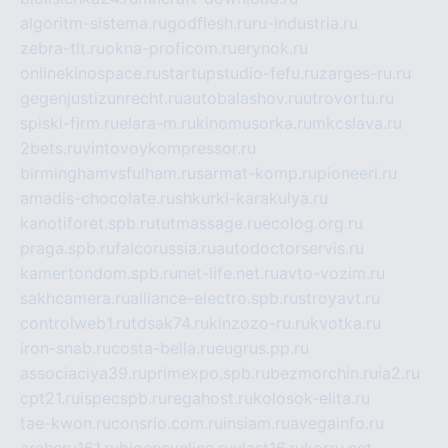
algoritm-sistema.ru
godflesh.ru
ru-industria.ru
zebra-tlt.ru
okna-proficom.ru
erynok.ru
onlinekinospace.ru
startupstudio-fefu.ru
zarges-ru.ru
gegenjustizunrecht.ru
autobalashov.ru
utrovortu.ru
spiski-firm.ru
elara-m.ru
kinomusorka.ru
mkcslava.ru
2bets.ru
vintovoykompressor.ru
birminghamvsfulham.ru
sarmat-komp.ru
pioneeri.ru
amadis-chocolate.ru
shkurki-karakulya.ru
kanotiforet.spb.ru
tutmassage.ru
ecolog.org.ru
praga.spb.ru
falcorussia.ru
autodoctorservis.ru
kamertondom.spb.ru
net-life.net.ru
avto-vozim.ru
sakhcamera.ru
alliance-electro.spb.ru
stroyavt.ru
controlweb1.ru
tdsak74.ru
kinzozo-ru.ru
kvotka.ru
iron-snab.ru
costa-bella.ru
eugrus.pp.ru
associaciya39.ru
primexpo.spb.ru
bezmorchin.ru
ia2.ru
cpt21.ru
ispecspb.ru
regahost.ru
kolosok-elita.ru
tae-kwon.ru
consrio.com.ru
insiam.ru
avegainfo.ru