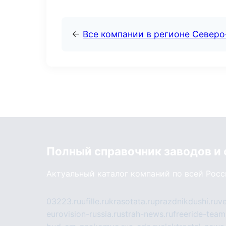
←
Все компании в регионе Север
Полный справочник заводов и
Актуальный каталог компаний по всей Рос
03223.ru
ufille.ru
krasotata.ru
prazdnikdushi.ru
v
eurovision-russia.ru
strah-news.ru
freeride-team