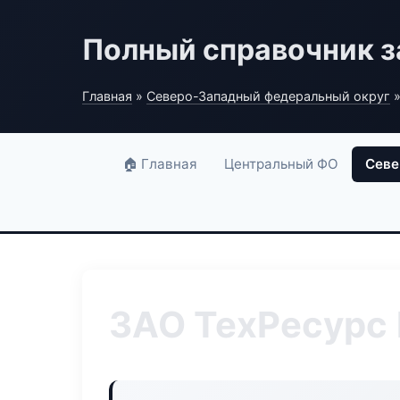
Полный справочник з
Главная
»
Северо-Западный федеральный округ
»
🏠 Главная
Центральный ФО
Севе
ЗАО ТехРесурс