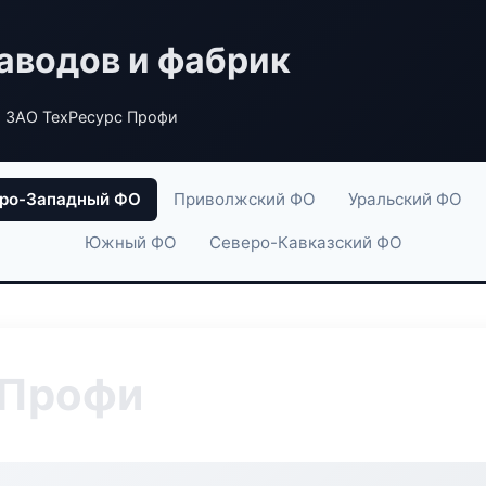
аводов и фабрик
 ЗАО ТехРесурс Профи
ро-Западный ФО
Приволжский ФО
Уральский ФО
Южный ФО
Северо-Кавказский ФО
 Профи