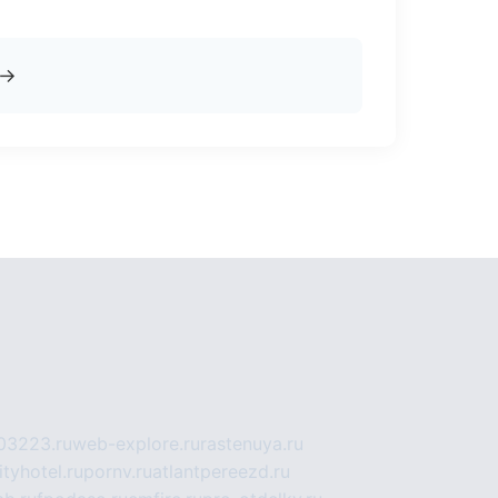
→
03223.ru
web-explore.ru
rastenuya.ru
tyhotel.ru
pornv.ru
atlantpereezd.ru