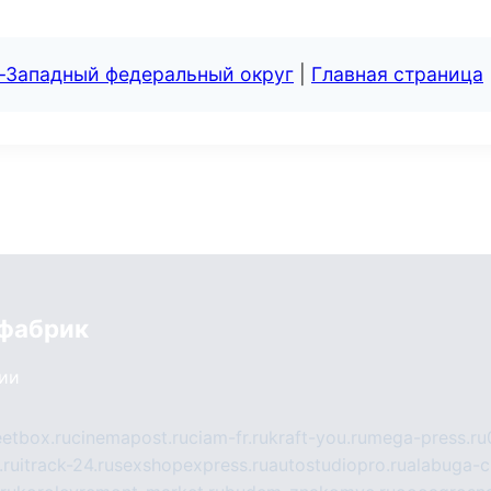
о-Западный федеральный округ
|
Главная страница
 фабрик
сии
eetbox.ru
cinemapost.ru
ciam-fr.ru
kraft-you.ru
mega-press.ru
.ru
itrack-24.ru
sexshopexpress.ru
autostudiopro.ru
alabuga-ci