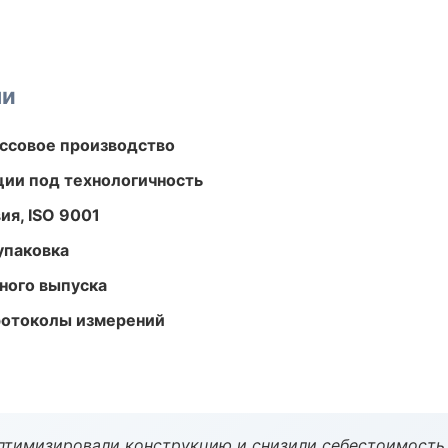
ми
ассовое производство
ции под технологичность
ия, ISO 9001
упаковка
ного выпуска
ротоколы измерений
птимизировали конструкцию и снизили себестоимость