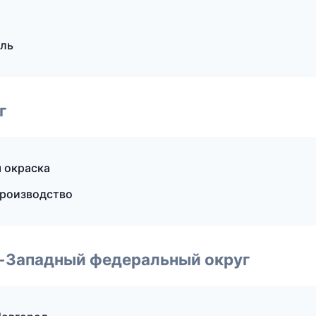
оль
г
 окраска
производство
о-Западный федеральный округ