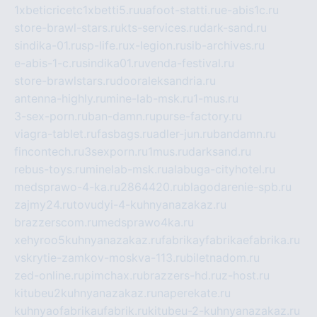
1xbeticricetc1xbetti5.ru
uafoot-statti.ru
e-abis1c.ru
store-brawl-stars.ru
kts-services.ru
dark-sand.ru
sindika-01.ru
sp-life.ru
x-legion.ru
sib-archives.ru
e-abis-1-c.ru
sindika01.ru
venda-festival.ru
store-brawlstars.ru
dooraleksandria.ru
antenna-highly.ru
mine-lab-msk.ru
1-mus.ru
3-sex-porn.ru
ban-damn.ru
purse-factory.ru
viagra-tablet.ru
fasbags.ru
adler-jun.ru
bandamn.ru
fincontech.ru
3sexporn.ru
1mus.ru
darksand.ru
rebus-toys.ru
minelab-msk.ru
alabuga-cityhotel.ru
medsprawo-4-ka.ru
2864420.ru
blagodarenie-spb.ru
zajmy24.ru
tovudyi-4-kuhnyanazakaz.ru
brazzerscom.ru
medsprawo4ka.ru
xehyroo5kuhnyanazakaz.ru
fabrikayfabrikaefabrika.ru
vskrytie-zamkov-moskva-113.ru
biletnadom.ru
zed-online.ru
pimchax.ru
brazzers-hd.ru
z-host.ru
kitubeu2kuhnyanazakaz.ru
naperekate.ru
kuhnyaofabrikaufabrik.ru
kitubeu-2-kuhnyanazakaz.ru