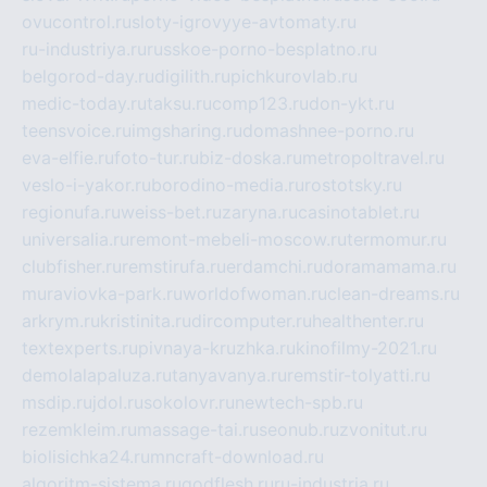
ovucontrol.ru
sloty-igrovyye-avtomaty.ru
ru-industriya.ru
russkoe-porno-besplatno.ru
belgorod-day.ru
digilith.ru
pichkurovlab.ru
medic-today.ru
taksu.ru
comp123.ru
don-ykt.ru
teensvoice.ru
imgsharing.ru
domashnee-porno.ru
eva-elfie.ru
foto-tur.ru
biz-doska.ru
metropoltravel.ru
veslo-i-yakor.ru
borodino-media.ru
rostotsky.ru
regionufa.ru
weiss-bet.ru
zaryna.ru
casinotablet.ru
universalia.ru
remont-mebeli-moscow.ru
termomur.ru
clubfisher.ru
remstirufa.ru
erdamchi.ru
doramamama.ru
muraviovka-park.ru
worldofwoman.ru
clean-dreams.ru
arkrym.ru
kristinita.ru
dircomputer.ru
healthenter.ru
textexperts.ru
pivnaya-kruzhka.ru
kinofilmy-2021.ru
demolalapaluza.ru
tanyavanya.ru
remstir-tolyatti.ru
msdip.ru
jdol.ru
sokolovr.ru
newtech-spb.ru
rezemkleim.ru
massage-tai.ru
seonub.ru
zvonitut.ru
biolisichka24.ru
mncraft-download.ru
algoritm-sistema.ru
godflesh.ru
ru-industria.ru