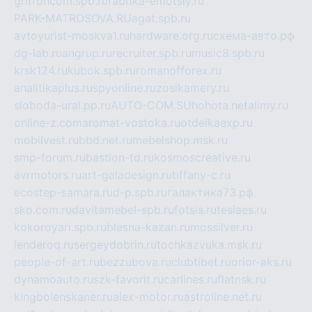
griffoncom.spb.ru
fabrika-emotsiy.ru
PARK-MATROSOVA.RU
agat.spb.ru
avtoyurist-moskva1.ru
hardware.org.ru
схема-авто.рф
dg-lab.ru
angrup.ru
recruiter.spb.ru
music8.spb.ru
krsk124.ru
kubok.spb.ru
romanofforex.ru
analitikaplus.ru
spyonline.ru
zosikamery.ru
sloboda-ural.pp.ru
AUTO-COM.SU
hohota.net
alimy.ru
online-z.com
aromat-vostoka.ru
otdelkaexp.ru
mobilvest.ru
bbd.net.ru
mebelshop.msk.ru
smp-forum.ru
bastion-td.ru
kosmoscreative.ru
avrmotors.ru
art-galadesign.ru
tiffany-c.ru
ecostep-samara.ru
d-p.spb.ru
галактика73.рф
sko.com.ru
davitamebel-spb.ru
fotsis.ru
tesiaes.ru
kokoroyari.spb.ru
blesna-kazan.ru
mossilver.ru
lenderoq.ru
sergeydobrin.ru
tochkazvuka.msk.ru
people-of-art.ru
bezzubova.ru
clubtibet.ru
orior-aks.ru
dynamoauto.ru
szk-favorit.ru
carlines.ru
flatnsk.ru
kingbolenskaner.ru
alex-motor.ru
astroline.net.ru