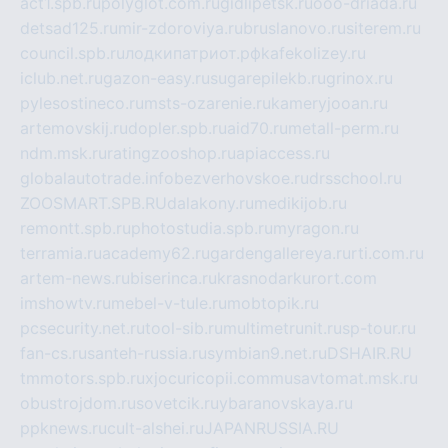
act1.spb.ru
polyglot.com.ru
gidlipetsk.ru
ooo-driada.ru
detsad125.ru
mir-zdoroviya.ru
bruslanovo.ru
siterem.ru
council.spb.ru
лодкипатриот.рф
kafekolizey.ru
iclub.net.ru
gazon-easy.ru
sugarepilekb.ru
grinox.ru
pylesostineco.ru
msts-ozarenie.ru
kameryjooan.ru
artemovskij.ru
dopler.spb.ru
aid70.ru
metall-perm.ru
ndm.msk.ru
ratingzooshop.ru
apiaccess.ru
globalautotrade.info
bezverhovskoe.ru
drsschool.ru
ZOOSMART.SPB.RU
dalakony.ru
medikijob.ru
remontt.spb.ru
photostudia.spb.ru
myragon.ru
terramia.ru
academy62.ru
gardengallereya.ru
rti.com.ru
artem-news.ru
biserinca.ru
krasnodarkurort.com
imshowtv.ru
mebel-v-tule.ru
mobtopik.ru
pcsecurity.net.ru
tool-sib.ru
multimetrunit.ru
sp-tour.ru
fan-cs.ru
santeh-russia.ru
symbian9.net.ru
DSHAIR.RU
tmmotors.spb.ru
xjocuricopii.com
musavtomat.msk.ru
obustrojdom.ru
sovetcik.ru
ybaranovskaya.ru
ppknews.ru
cult-alshei.ru
JAPANRUSSIA.RU