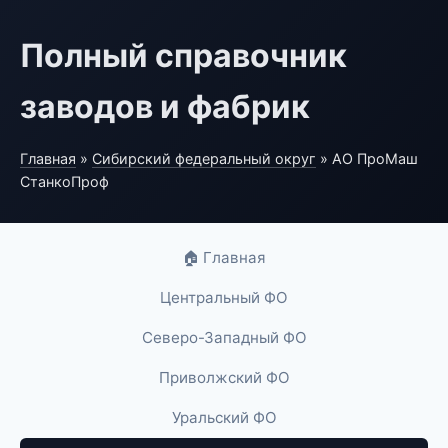
Полный справочник
заводов и фабрик
Главная
»
Сибирский федеральный округ
» АО ПроМаш
СтанкоПроф
🏠 Главная
Центральный ФО
Северо-Западный ФО
Приволжский ФО
Уральский ФО