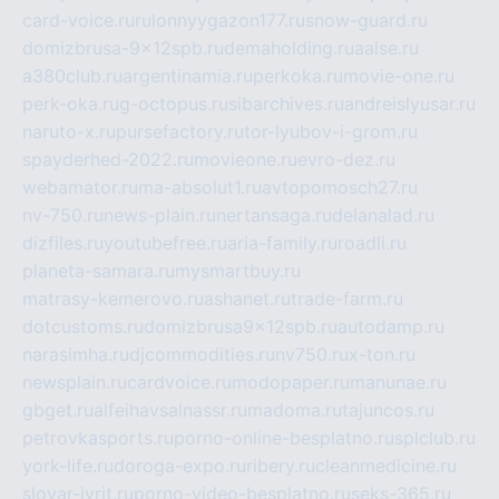
card-voice.ru
rulonnyygazon177.ru
snow-guard.ru
domizbrusa-9x12spb.ru
demaholding.ru
aalse.ru
a380club.ru
argentinamia.ru
perkoka.ru
movie-one.ru
perk-oka.ru
g-octopus.ru
sibarchives.ru
andreislyusar.ru
naruto-x.ru
pursefactory.ru
tor-lyubov-i-grom.ru
spayderhed-2022.ru
movieone.ru
evro-dez.ru
webamator.ru
ma-absolut1.ru
avtopomosch27.ru
nv-750.ru
news-plain.ru
nertansaga.ru
delanalad.ru
dizfiles.ru
youtubefree.ru
aria-family.ru
roadli.ru
planeta-samara.ru
mysmartbuy.ru
matrasy-kemerovo.ru
ashanet.ru
trade-farm.ru
dotcustoms.ru
domizbrusa9x12spb.ru
autodamp.ru
narasimha.ru
djcommodities.ru
nv750.ru
x-ton.ru
newsplain.ru
cardvoice.ru
modopaper.ru
manunae.ru
gbget.ru
alfeihavsalnassr.ru
madoma.ru
tajuncos.ru
petrovkasports.ru
porno-online-besplatno.ru
splclub.ru
york-life.ru
doroga-expo.ru
ribery.ru
cleanmedicine.ru
slovar-ivrit.ru
porno-video-besplatno.ru
seks-365.ru