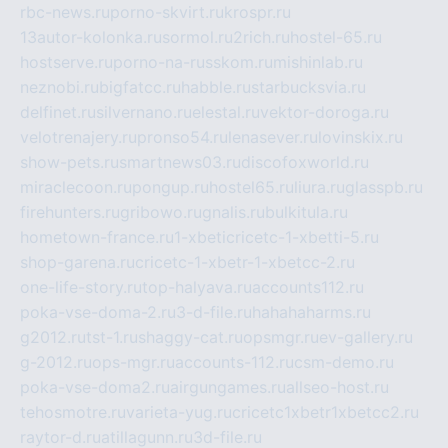
rbc-news.ru
porno-skvirt.ru
krospr.ru
13autor-kolonka.ru
sormol.ru
2rich.ru
hostel-65.ru
hostserve.ru
porno-na-russkom.ru
mishinlab.ru
neznobi.ru
bigfatcc.ru
habble.ru
starbucksvia.ru
delfinet.ru
silvernano.ru
elestal.ru
vektor-doroga.ru
velotrenajery.ru
pronso54.ru
lenasever.ru
lovinskix.ru
show-pets.ru
smartnews03.ru
discofoxworld.ru
miraclecoon.ru
pongup.ru
hostel65.ru
liura.ru
glasspb.ru
firehunters.ru
gribowo.ru
gnalis.ru
bulkitula.ru
hometown-france.ru
1-xbeticricetc-1-xbetti-5.ru
shop-garena.ru
cricetc-1-xbetr-1-xbetcc-2.ru
one-life-story.ru
top-halyava.ru
accounts112.ru
poka-vse-doma-2.ru
3-d-file.ru
hahahaharms.ru
g2012.ru
tst-1.ru
shaggy-cat.ru
opsmgr.ru
ev-gallery.ru
g-2012.ru
ops-mgr.ru
accounts-112.ru
csm-demo.ru
poka-vse-doma2.ru
airgungames.ru
allseo-host.ru
tehosmotre.ru
varieta-yug.ru
cricetc1xbetr1xbetcc2.ru
raytor-d.ru
atillagunn.ru
3d-file.ru