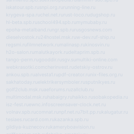
iskatour.spb.ru
snpi.org.ru
running-line.ru
krygeva-spa.ru
chel.net.ru
rust-loco.ru
dugshop.ru
hl-beta.spb.ru
school494.spb.ru
mymubaby.ru
epoha-metalband.ru
ngr.spb.ru
rusgosnews.com
dieselvostok.ru
24hostel.msk.ru
w-dev.ru
f-ship.ru
regsmi.ru
filmnetwork.ru
malinasp.ru
kinosvin.ru
h2o-salon.ru
malutkayork.ru
deltaprim.spb.ru
tango-perm.ru
gooddir.ru
sgv.su
multiki-online.com
webkrasotki.com
cherinvest.ru
detskiy-ostrov.ru
ankou.spb.ru
alvesta1.ru
pdf-creator.ru
nix-files.org.ru
sakhatoday.ru
elektrikersymboler.ru
sputnikyes.ru
golf2club.msk.ru
aeforums.ru
zallclub.ru
multimodal.msk.ru
habaigry.ru
haikko.ru
sobakopedia.ru
isz-fest.ru
ewnc.info
screensaver-clock.net.ru
volnav.spb.ru
comnat.ru
npf.net.ru
7bit.pp.ru
kalugatur.ru
tesiaes.ru
card.com.ru
kazanka.spb.ru
gildiya-kuznecov.ru
kameryboavision.ru