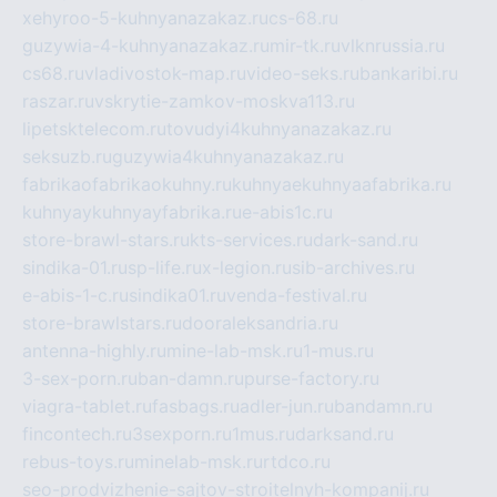
xehyroo-5-kuhnyanazakaz.ru
cs-68.ru
guzywia-4-kuhnyanazakaz.ru
mir-tk.ru
vlknrussia.ru
cs68.ru
vladivostok-map.ru
video-seks.ru
bankaribi.ru
raszar.ru
vskrytie-zamkov-moskva113.ru
lipetsktelecom.ru
tovudyi4kuhnyanazakaz.ru
seksuzb.ru
guzywia4kuhnyanazakaz.ru
fabrikaofabrikaokuhny.ru
kuhnyaekuhnyaafabrika.ru
kuhnyaykuhnyayfabrika.ru
e-abis1c.ru
store-brawl-stars.ru
kts-services.ru
dark-sand.ru
sindika-01.ru
sp-life.ru
x-legion.ru
sib-archives.ru
e-abis-1-c.ru
sindika01.ru
venda-festival.ru
store-brawlstars.ru
dooraleksandria.ru
antenna-highly.ru
mine-lab-msk.ru
1-mus.ru
3-sex-porn.ru
ban-damn.ru
purse-factory.ru
viagra-tablet.ru
fasbags.ru
adler-jun.ru
bandamn.ru
fincontech.ru
3sexporn.ru
1mus.ru
darksand.ru
rebus-toys.ru
minelab-msk.ru
rtdco.ru
seo-prodvizhenie-sajtov-stroitelnyh-kompanij.ru