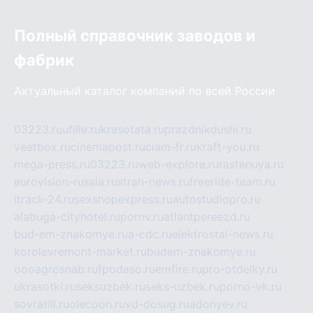
Полный справочник заводов и
фабрик
Актуальный каталог компаний по всей России
03223.ru
ufille.ru
krasotata.ru
prazdnikdushi.ru
veetbox.ru
cinemapost.ru
ciam-fr.ru
kraft-you.ru
mega-press.ru
03223.ru
web-explore.ru
rastenuya.ru
eurovision-russia.ru
strah-news.ru
freeride-team.ru
itrack-24.ru
sexshopexpress.ru
autostudiopro.ru
alabuga-cityhotel.ru
pornv.ru
atlantpereezd.ru
bud-em-znakomye.ru
a-cdc.ru
elektrostal-news.ru
korolevremont-market.ru
budem-znakomye.ru
oooagrosnab.ru
fpodaso.ru
emfire.ru
pro-otdelky.ru
ukrasotki.ru
seksuzbek.ru
seks-uzbek.ru
porno-vk.ru
sovratili.ru
olecoon.ru
vd-dosug.ru
adonyev.ru