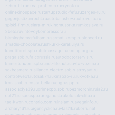
zebra-tlt.ru
okna-proficom.ru
erynok.ru
onlinekinospace.ru
startupstudio-fefu.ru
zarges-ru.ru
gegenjustizunrecht.ru
autobalashov.ru
utrovortu.ru
spiski-firm.ru
elara-m.ru
kinomusorka.ru
mkcslava.ru
2bets.ru
vintovoykompressor.ru
birminghamvsfulham.ru
sarmat-komp.ru
pioneeri.ru
amadis-chocolate.ru
shkurki-karakulya.ru
kanotiforet.spb.ru
tutmassage.ru
ecolog.org.ru
praga.spb.ru
falcorussia.ru
autodoctorservis.ru
kamertondom.spb.ru
net-life.net.ru
avto-vozim.ru
sakhcamera.ru
alliance-electro.spb.ru
stroyavt.ru
controlweb1.ru
tdsak74.ru
kinzozo-ru.ru
kvotka.ru
iron-snab.ru
costa-bella.ru
eugrus.pp.ru
associaciya39.ru
primexpo.spb.ru
bezmorchin.ru
ia2.ru
cpt21.ru
ispecspb.ru
regahost.ru
kolosok-elita.ru
tae-kwon.ru
consrio.com.ru
insiam.ru
avegainfo.ru
archery161.ru
bigencyclica.ru
vlast16.ru
korru.net
sarmiento.spb.su
extelopedia.ru
lammin-suo.spb.ru