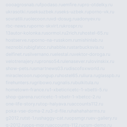
oooagrosnab.ru
fpodaso.ru
emfire.ru
pro-otdelky.ru
ukrasotki.ru
seksuzbek.ru
seks-uzbek.ru
porno-vk.ru
sovratili.ru
olecoon.ru
vd-dosug.ru
adonyev.ru
rbc-news.ru
porno-skvirt.ru
krospr.ru
13autor-kolonka.ru
sormol.ru
2rich.ru
hostel-65.ru
hostserve.ru
porno-na-russkom.ru
mishinlab.ru
neznobi.ru
bigfatcc.ru
habble.ru
starbucksvia.ru
delfinet.ru
silvernano.ru
elestal.ru
vektor-doroga.ru
velotrenajery.ru
pronso54.ru
lenasever.ru
lovinskix.ru
show-pets.ru
smartnews03.ru
discofoxworld.ru
miraclecoon.ru
pongup.ru
hostel65.ru
liura.ru
glasspb.ru
firehunters.ru
gribowo.ru
gnalis.ru
bulkitula.ru
hometown-france.ru
1-xbeticricetc-1-xbetti-5.ru
shop-garena.ru
cricetc-1-xbetr-1-xbetcc-2.ru
one-life-story.ru
top-halyava.ru
accounts112.ru
poka-vse-doma-2.ru
3-d-file.ru
hahahaharms.ru
g2012.ru
tst-1.ru
shaggy-cat.ru
opsmgr.ru
ev-gallery.ru
g-2012.ru
ops-mgr.ru
accounts-112.ru
csm-demo.ru