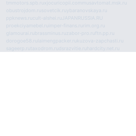
tmmotors.spb.ru
xjocuricopii.com
musavtomat.msk.ru
obustrojdom.ru
sovetcik.ru
ybaranovskaya.ru
ppknews.ru
cult-alshei.ru
JAPANRUSSIA.RU
proekciyamebel.ru
imper-finans.ru
rim.org.ru
glamourai.ru
brassminus.ru
zabor-pro.ru
ftn.pp.ru
dorogoe58.ru
laimengpacker.ru
kuzova-zapchasti.ru
sageerp.ru
taxodrom.ru
dsrazvitie.ru
hardcity.net.ru
ratinghomegames.ru
topservice25.ru
gubernyan.ru
gtglasslined.ru
ii4.ru
tssport.spb.ru
andorra24.com
blackwallstreet.ru
oboimos.ru
optim-doors.com.ru
ikuch.ru
nycr.org.ru
npa21.ru
vremya-ch.spb.ru
desert000.ru
ivtorgi.ru
ifiori.ru
catalog-statei.ru
dcv.org.ru
spetsmaster174.ru
ipkameryhiseeu.ru
dum26.ru
ruspol.spb.ru
fr-opendp.ru
kam-solnyshko.ru
cheyenne-arapaho.ru
sevzapmetal.spb.ru
ted-lapidus.spb.ru
parasite-eliminator.ru
sigma-complete.ru
modernworld.ru
dama-moda.ru
eholot-group.ru
sk-nvkz.ru
DRONGOLD.RU