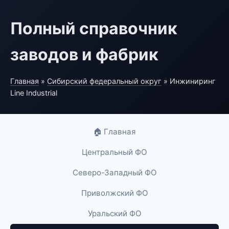
Полный справочник
заводов и фабрик
Главная
»
Сибирский федеральный округ
» Инжиниринг
Line Industrial
🏠 Главная
Центральный ФО
Северо-Западный ФО
Приволжский ФО
Уральский ФО