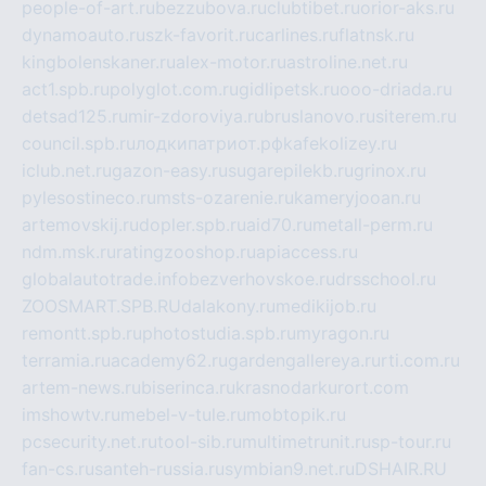
people-of-art.ru
bezzubova.ru
clubtibet.ru
orior-aks.ru
dynamoauto.ru
szk-favorit.ru
carlines.ru
flatnsk.ru
kingbolenskaner.ru
alex-motor.ru
astroline.net.ru
act1.spb.ru
polyglot.com.ru
gidlipetsk.ru
ooo-driada.ru
detsad125.ru
mir-zdoroviya.ru
bruslanovo.ru
siterem.ru
council.spb.ru
лодкипатриот.рф
kafekolizey.ru
iclub.net.ru
gazon-easy.ru
sugarepilekb.ru
grinox.ru
pylesostineco.ru
msts-ozarenie.ru
kameryjooan.ru
artemovskij.ru
dopler.spb.ru
aid70.ru
metall-perm.ru
ndm.msk.ru
ratingzooshop.ru
apiaccess.ru
globalautotrade.info
bezverhovskoe.ru
drsschool.ru
ZOOSMART.SPB.RU
dalakony.ru
medikijob.ru
remontt.spb.ru
photostudia.spb.ru
myragon.ru
terramia.ru
academy62.ru
gardengallereya.ru
rti.com.ru
artem-news.ru
biserinca.ru
krasnodarkurort.com
imshowtv.ru
mebel-v-tule.ru
mobtopik.ru
pcsecurity.net.ru
tool-sib.ru
multimetrunit.ru
sp-tour.ru
fan-cs.ru
santeh-russia.ru
symbian9.net.ru
DSHAIR.RU