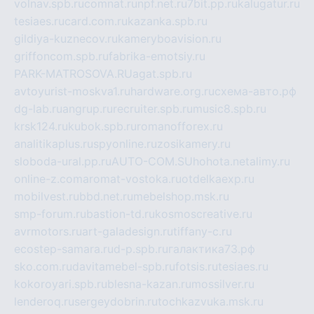
volnav.spb.ru
comnat.ru
npf.net.ru
7bit.pp.ru
kalugatur.ru
tesiaes.ru
card.com.ru
kazanka.spb.ru
gildiya-kuznecov.ru
kameryboavision.ru
griffoncom.spb.ru
fabrika-emotsiy.ru
PARK-MATROSOVA.RU
agat.spb.ru
avtoyurist-moskva1.ru
hardware.org.ru
схема-авто.рф
dg-lab.ru
angrup.ru
recruiter.spb.ru
music8.spb.ru
krsk124.ru
kubok.spb.ru
romanofforex.ru
analitikaplus.ru
spyonline.ru
zosikamery.ru
sloboda-ural.pp.ru
AUTO-COM.SU
hohota.net
alimy.ru
online-z.com
aromat-vostoka.ru
otdelkaexp.ru
mobilvest.ru
bbd.net.ru
mebelshop.msk.ru
smp-forum.ru
bastion-td.ru
kosmoscreative.ru
avrmotors.ru
art-galadesign.ru
tiffany-c.ru
ecostep-samara.ru
d-p.spb.ru
галактика73.рф
sko.com.ru
davitamebel-spb.ru
fotsis.ru
tesiaes.ru
kokoroyari.spb.ru
blesna-kazan.ru
mossilver.ru
lenderoq.ru
sergeydobrin.ru
tochkazvuka.msk.ru