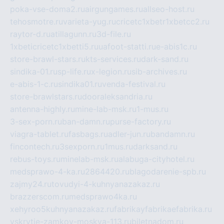
poka-vse-doma2.ru
airgungames.ru
allseo-host.ru
tehosmotre.ru
varieta-yug.ru
cricetc1xbetr1xbetcc2.ru
raytor-d.ru
atillagunn.ru
3d-file.ru
1xbeticricetc1xbetti5.ru
uafoot-statti.ru
e-abis1c.ru
store-brawl-stars.ru
kts-services.ru
dark-sand.ru
sindika-01.ru
sp-life.ru
x-legion.ru
sib-archives.ru
e-abis-1-c.ru
sindika01.ru
venda-festival.ru
store-brawlstars.ru
dooraleksandria.ru
antenna-highly.ru
mine-lab-msk.ru
1-mus.ru
3-sex-porn.ru
ban-damn.ru
purse-factory.ru
viagra-tablet.ru
fasbags.ru
adler-jun.ru
bandamn.ru
fincontech.ru
3sexporn.ru
1mus.ru
darksand.ru
rebus-toys.ru
minelab-msk.ru
alabuga-cityhotel.ru
medsprawo-4-ka.ru
2864420.ru
blagodarenie-spb.ru
zajmy24.ru
tovudyi-4-kuhnyanazakaz.ru
brazzerscom.ru
medsprawo4ka.ru
xehyroo5kuhnyanazakaz.ru
fabrikayfabrikaefabrika.ru
vskrytie-zamkov-moskva-113.ru
biletnadom.ru