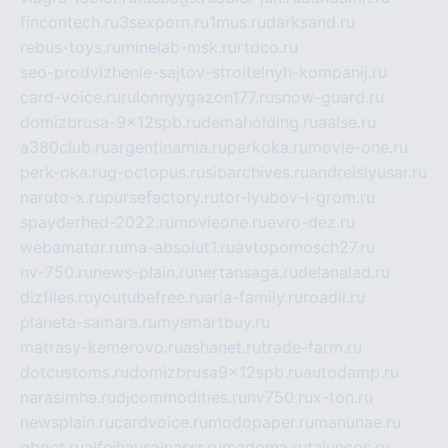
fincontech.ru
3sexporn.ru
1mus.ru
darksand.ru
rebus-toys.ru
minelab-msk.ru
rtdco.ru
seo-prodvizhenie-sajtov-stroitelnyh-kompanij.ru
card-voice.ru
rulonnyygazon177.ru
snow-guard.ru
domizbrusa-9x12spb.ru
demaholding.ru
aalse.ru
a380club.ru
argentinamia.ru
perkoka.ru
movie-one.ru
perk-oka.ru
g-octopus.ru
sibarchives.ru
andreislyusar.ru
naruto-x.ru
pursefactory.ru
tor-lyubov-i-grom.ru
spayderhed-2022.ru
movieone.ru
evro-dez.ru
webamator.ru
ma-absolut1.ru
avtopomosch27.ru
nv-750.ru
news-plain.ru
nertansaga.ru
delanalad.ru
dizfiles.ru
youtubefree.ru
aria-family.ru
roadli.ru
planeta-samara.ru
mysmartbuy.ru
matrasy-kemerovo.ru
ashanet.ru
trade-farm.ru
dotcustoms.ru
domizbrusa9x12spb.ru
autodamp.ru
narasimha.ru
djcommodities.ru
nv750.ru
x-ton.ru
newsplain.ru
cardvoice.ru
modopaper.ru
manunae.ru
gbget.ru
alfeihavsalnassr.ru
madoma.ru
tajuncos.ru