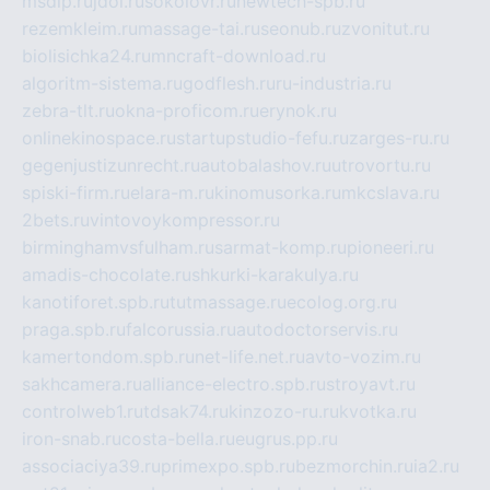
msdip.ru
jdol.ru
sokolovr.ru
newtech-spb.ru
rezemkleim.ru
massage-tai.ru
seonub.ru
zvonitut.ru
biolisichka24.ru
mncraft-download.ru
algoritm-sistema.ru
godflesh.ru
ru-industria.ru
zebra-tlt.ru
okna-proficom.ru
erynok.ru
onlinekinospace.ru
startupstudio-fefu.ru
zarges-ru.ru
gegenjustizunrecht.ru
autobalashov.ru
utrovortu.ru
spiski-firm.ru
elara-m.ru
kinomusorka.ru
mkcslava.ru
2bets.ru
vintovoykompressor.ru
birminghamvsfulham.ru
sarmat-komp.ru
pioneeri.ru
amadis-chocolate.ru
shkurki-karakulya.ru
kanotiforet.spb.ru
tutmassage.ru
ecolog.org.ru
praga.spb.ru
falcorussia.ru
autodoctorservis.ru
kamertondom.spb.ru
net-life.net.ru
avto-vozim.ru
sakhcamera.ru
alliance-electro.spb.ru
stroyavt.ru
controlweb1.ru
tdsak74.ru
kinzozo-ru.ru
kvotka.ru
iron-snab.ru
costa-bella.ru
eugrus.pp.ru
associaciya39.ru
primexpo.spb.ru
bezmorchin.ru
ia2.ru