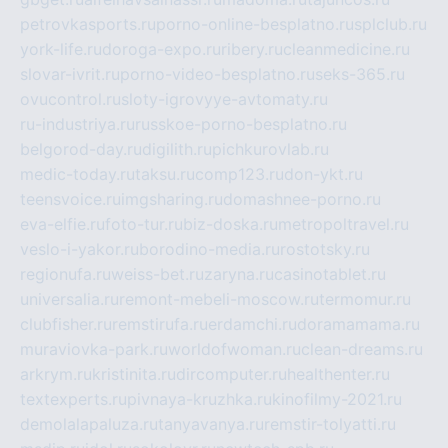
petrovkasports.ru
porno-online-besplatno.ru
splclub.ru
york-life.ru
doroga-expo.ru
ribery.ru
cleanmedicine.ru
slovar-ivrit.ru
porno-video-besplatno.ru
seks-365.ru
ovucontrol.ru
sloty-igrovyye-avtomaty.ru
ru-industriya.ru
russkoe-porno-besplatno.ru
belgorod-day.ru
digilith.ru
pichkurovlab.ru
medic-today.ru
taksu.ru
comp123.ru
don-ykt.ru
teensvoice.ru
imgsharing.ru
domashnee-porno.ru
eva-elfie.ru
foto-tur.ru
biz-doska.ru
metropoltravel.ru
veslo-i-yakor.ru
borodino-media.ru
rostotsky.ru
regionufa.ru
weiss-bet.ru
zaryna.ru
casinotablet.ru
universalia.ru
remont-mebeli-moscow.ru
termomur.ru
clubfisher.ru
remstirufa.ru
erdamchi.ru
doramamama.ru
muraviovka-park.ru
worldofwoman.ru
clean-dreams.ru
arkrym.ru
kristinita.ru
dircomputer.ru
healthenter.ru
textexperts.ru
pivnaya-kruzhka.ru
kinofilmy-2021.ru
demolalapaluza.ru
tanyavanya.ru
remstir-tolyatti.ru