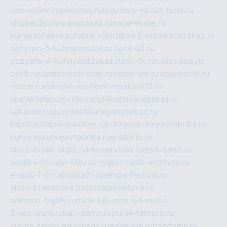
zed-online.ru
pimchax.ru
brazzers-hd.ru
z-host.ru
kitubeu2kuhnyanazakaz.ru
naperekate.ru
kuhnyaofabrikaufabrik.ru
kitubeu-2-kuhnyanazakaz.ru
xehyroo-5-kuhnyanazakaz.ru
cs-68.ru
guzywia-4-kuhnyanazakaz.ru
mir-tk.ru
vlknrussia.ru
cs68.ru
vladivostok-map.ru
video-seks.ru
bankaribi.ru
raszar.ru
vskrytie-zamkov-moskva113.ru
lipetsktelecom.ru
tovudyi4kuhnyanazakaz.ru
seksuzb.ru
guzywia4kuhnyanazakaz.ru
fabrikaofabrikaokuhny.ru
kuhnyaekuhnyaafabrika.ru
kuhnyaykuhnyayfabrika.ru
e-abis1c.ru
store-brawl-stars.ru
kts-services.ru
dark-sand.ru
sindika-01.ru
sp-life.ru
x-legion.ru
sib-archives.ru
e-abis-1-c.ru
sindika01.ru
venda-festival.ru
store-brawlstars.ru
dooraleksandria.ru
antenna-highly.ru
mine-lab-msk.ru
1-mus.ru
3-sex-porn.ru
ban-damn.ru
purse-factory.ru
viagra-tablet.ru
fasbags.ru
adler-jun.ru
bandamn.ru