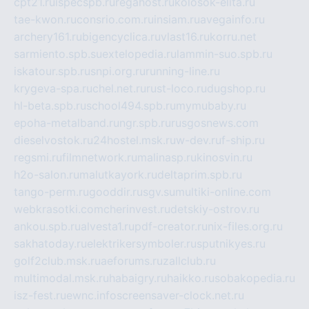
cpt21.ru
ispecspb.ru
regahost.ru
kolosok-elita.ru
tae-kwon.ru
consrio.com.ru
insiam.ru
avegainfo.ru
archery161.ru
bigencyclica.ru
vlast16.ru
korru.net
sarmiento.spb.su
extelopedia.ru
lammin-suo.spb.ru
iskatour.spb.ru
snpi.org.ru
running-line.ru
krygeva-spa.ru
chel.net.ru
rust-loco.ru
dugshop.ru
hl-beta.spb.ru
school494.spb.ru
mymubaby.ru
epoha-metalband.ru
ngr.spb.ru
rusgosnews.com
dieselvostok.ru
24hostel.msk.ru
w-dev.ru
f-ship.ru
regsmi.ru
filmnetwork.ru
malinasp.ru
kinosvin.ru
h2o-salon.ru
malutkayork.ru
deltaprim.spb.ru
tango-perm.ru
gooddir.ru
sgv.su
multiki-online.com
webkrasotki.com
cherinvest.ru
detskiy-ostrov.ru
ankou.spb.ru
alvesta1.ru
pdf-creator.ru
nix-files.org.ru
sakhatoday.ru
elektrikersymboler.ru
sputnikyes.ru
golf2club.msk.ru
aeforums.ru
zallclub.ru
multimodal.msk.ru
habaigry.ru
haikko.ru
sobakopedia.ru
isz-fest.ru
ewnc.info
screensaver-clock.net.ru