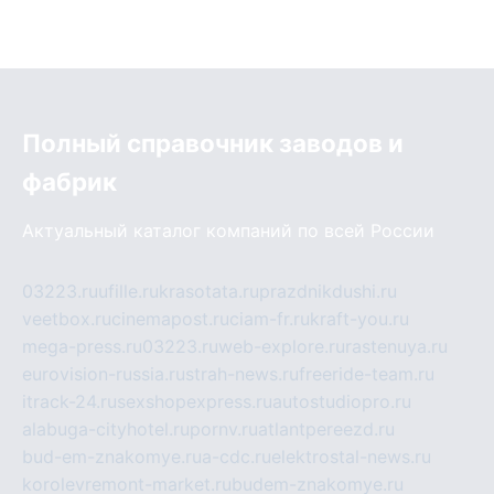
Полный справочник заводов и
фабрик
Актуальный каталог компаний по всей России
03223.ru
ufille.ru
krasotata.ru
prazdnikdushi.ru
veetbox.ru
cinemapost.ru
ciam-fr.ru
kraft-you.ru
mega-press.ru
03223.ru
web-explore.ru
rastenuya.ru
eurovision-russia.ru
strah-news.ru
freeride-team.ru
itrack-24.ru
sexshopexpress.ru
autostudiopro.ru
alabuga-cityhotel.ru
pornv.ru
atlantpereezd.ru
bud-em-znakomye.ru
a-cdc.ru
elektrostal-news.ru
korolevremont-market.ru
budem-znakomye.ru