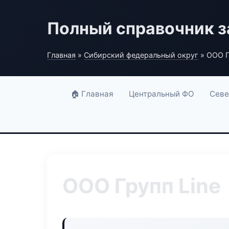
Полный справочник з
Главная
»
Сибирский федеральный округ
» ООО Г
🏠 Главная
Центральный ФО
Севе
ООО Групп Line