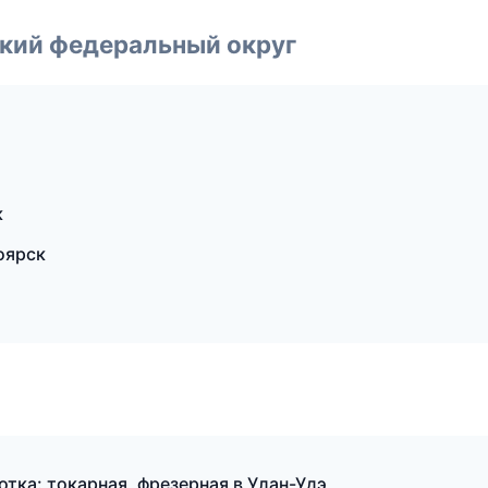
ский федеральный округ
к
оярск
тка: токарная, фрезерная в Улан-Удэ