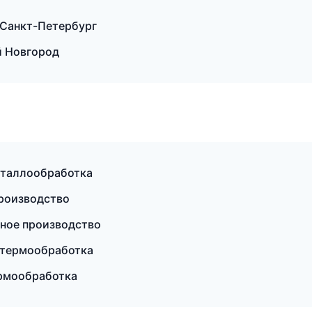
Санкт-Петербург
й Новгород
еталлообработка
роизводство
тное производство
и термообработка
ермообработка