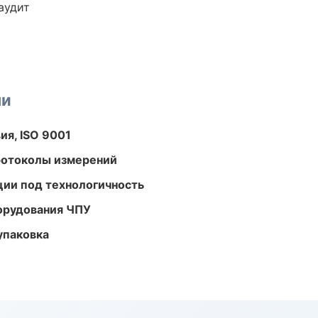
аудит
ми
ия, ISO 9001
ротоколы измерений
ции под технологичность
орудования ЧПУ
упаковка