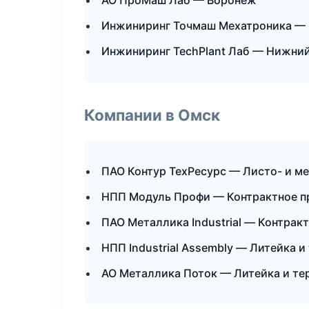
АО ПроМаш Лаб — Воронеж
Инжиниринг Точмаш Мехатроника — 
Инжиниринг TechPlant Лаб — Нижни
Компании в Омск
ПАО Контур ТехРесурс — Листо- и м
НПП Модуль Профи — Контрактное п
ПАО Металлика Industrial — Контрак
НПП Industrial Assembly — Литейка 
АО Металлика Поток — Литейка и т