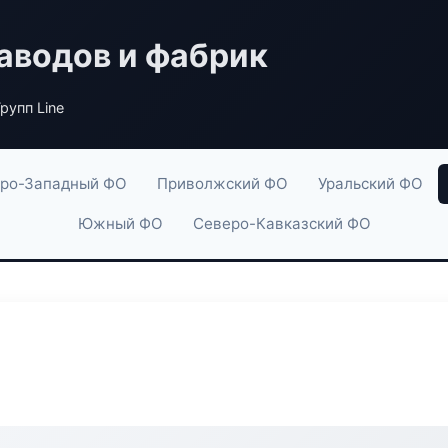
аводов и фабрик
рупп Line
ро-Западный ФО
Приволжский ФО
Уральский ФО
Южный ФО
Северо-Кавказский ФО