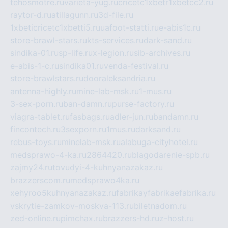
tehosmotre.ru
varieta-yug.ru
cricetc1xbetr1xbetcc2.ru
raytor-d.ru
atillagunn.ru
3d-file.ru
1xbeticricetc1xbetti5.ru
uafoot-statti.ru
e-abis1c.ru
store-brawl-stars.ru
kts-services.ru
dark-sand.ru
sindika-01.ru
sp-life.ru
x-legion.ru
sib-archives.ru
e-abis-1-c.ru
sindika01.ru
venda-festival.ru
store-brawlstars.ru
dooraleksandria.ru
antenna-highly.ru
mine-lab-msk.ru
1-mus.ru
3-sex-porn.ru
ban-damn.ru
purse-factory.ru
viagra-tablet.ru
fasbags.ru
adler-jun.ru
bandamn.ru
fincontech.ru
3sexporn.ru
1mus.ru
darksand.ru
rebus-toys.ru
minelab-msk.ru
alabuga-cityhotel.ru
medsprawo-4-ka.ru
2864420.ru
blagodarenie-spb.ru
zajmy24.ru
tovudyi-4-kuhnyanazakaz.ru
brazzerscom.ru
medsprawo4ka.ru
xehyroo5kuhnyanazakaz.ru
fabrikayfabrikaefabrika.ru
vskrytie-zamkov-moskva-113.ru
biletnadom.ru
zed-online.ru
pimchax.ru
brazzers-hd.ru
z-host.ru