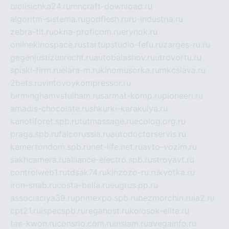
biolisichka24.ru
mncraft-download.ru
algoritm-sistema.ru
godflesh.ru
ru-industria.ru
zebra-tlt.ru
okna-proficom.ru
erynok.ru
onlinekinospace.ru
startupstudio-fefu.ru
zarges-ru.ru
gegenjustizunrecht.ru
autobalashov.ru
utrovortu.ru
spiski-firm.ru
elara-m.ru
kinomusorka.ru
mkcslava.ru
2bets.ru
vintovoykompressor.ru
birminghamvsfulham.ru
sarmat-komp.ru
pioneeri.ru
amadis-chocolate.ru
shkurki-karakulya.ru
kanotiforet.spb.ru
tutmassage.ru
ecolog.org.ru
praga.spb.ru
falcorussia.ru
autodoctorservis.ru
kamertondom.spb.ru
net-life.net.ru
avto-vozim.ru
sakhcamera.ru
alliance-electro.spb.ru
stroyavt.ru
controlweb1.ru
tdsak74.ru
kinzozo-ru.ru
kvotka.ru
iron-snab.ru
costa-bella.ru
eugrus.pp.ru
associaciya39.ru
primexpo.spb.ru
bezmorchin.ru
ia2.ru
cpt21.ru
ispecspb.ru
regahost.ru
kolosok-elita.ru
tae-kwon.ru
consrio.com.ru
insiam.ru
avegainfo.ru