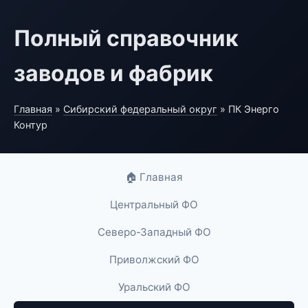
Полный справочник
заводов и фабрик
Главная
»
Сибирский федеральный округ
» ПК Энерго
Контур
🏠 Главная
Центральный ФО
Северо-Западный ФО
Приволжский ФО
Уральский ФО