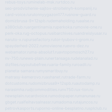
rebus-toys.ru
minelab-msk.ru
rtdco.ru
seo-prodvizhenie-sajtov-stroitelnyh-kompanij.ru
card-voice.ru
rulonnyygazon177.ru
snow-guard.ru
domizbrusa-9x12spb.ru
demaholding.ru
aalse.ru
a380club.ru
argentinamia.ru
perkoka.ru
movie-one.ru
perk-oka.ru
g-octopus.ru
sibarchives.ru
andreislyusar.ru
naruto-x.ru
pursefactory.ru
tor-lyubov-i-grom.ru
spayderhed-2022.ru
movieone.ru
evro-dez.ru
webamator.ru
ma-absolut1.ru
avtopomosch27.ru
nv-750.ru
news-plain.ru
nertansaga.ru
delanalad.ru
dizfiles.ru
youtubefree.ru
aria-family.ru
roadli.ru
planeta-samara.ru
mysmartbuy.ru
matrasy-kemerovo.ru
ashanet.ru
trade-farm.ru
dotcustoms.ru
domizbrusa9x12spb.ru
autodamp.ru
narasimha.ru
djcommodities.ru
nv750.ru
x-ton.ru
newsplain.ru
cardvoice.ru
modopaper.ru
manunae.ru
gbget.ru
alfeihavsalnassr.ru
madoma.ru
tajuncos.ru
petrovkasports.ru
porno-online-besplatno.ru
splclub.ru