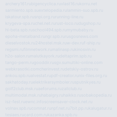
archery161.ru
bigencyclica.ru
vlast16.ru
korru.net
sarmiento.spb.su
extelopedia.ru
lammin-suo.spb.ru
iskatour.spb.ru
snpi.org.ru
running-line.ru
krygeva-spa.ru
chel.net.ru
rust-loco.ru
dugshop.ru
hl-beta.spb.ru
school494.spb.ru
mymubaby.ru
epoha-metalband.ru
ngr.spb.ru
rusgosnews.com
dieselvostok.ru
24hostel.msk.ru
w-dev.ru
f-ship.ru
regsmi.ru
filmnetwork.ru
malinasp.ru
kinosvin.ru
h2o-salon.ru
malutkayork.ru
deltaprim.spb.ru
tango-perm.ru
gooddir.ru
sgv.su
multiki-online.com
webkrasotki.com
cherinvest.ru
detskiy-ostrov.ru
ankou.spb.ru
alvesta1.ru
pdf-creator.ru
nix-files.org.ru
sakhatoday.ru
elektrikersymboler.ru
sputnikyes.ru
golf2club.msk.ru
aeforums.ru
zallclub.ru
multimodal.msk.ru
habaigry.ru
haikko.ru
sobakopedia.ru
isz-fest.ru
ewnc.info
screensaver-clock.net.ru
volnav.spb.ru
comnat.ru
npf.net.ru
7bit.pp.ru
kalugatur.ru
tesiaes.ru
card.com.ru
kazanka.spb.ru