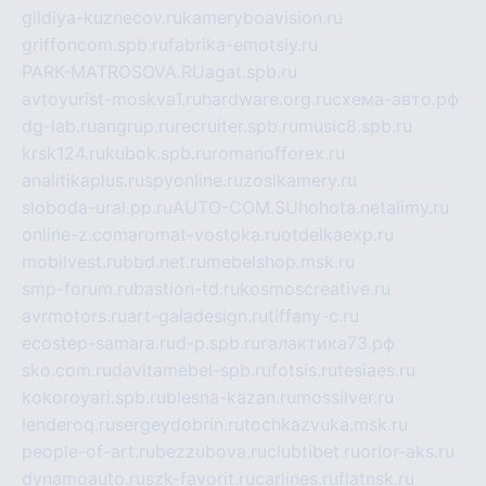
gildiya-kuznecov.ru
kameryboavision.ru
griffoncom.spb.ru
fabrika-emotsiy.ru
PARK-MATROSOVA.RU
agat.spb.ru
avtoyurist-moskva1.ru
hardware.org.ru
схема-авто.рф
dg-lab.ru
angrup.ru
recruiter.spb.ru
music8.spb.ru
krsk124.ru
kubok.spb.ru
romanofforex.ru
analitikaplus.ru
spyonline.ru
zosikamery.ru
sloboda-ural.pp.ru
AUTO-COM.SU
hohota.net
alimy.ru
online-z.com
aromat-vostoka.ru
otdelkaexp.ru
mobilvest.ru
bbd.net.ru
mebelshop.msk.ru
smp-forum.ru
bastion-td.ru
kosmoscreative.ru
avrmotors.ru
art-galadesign.ru
tiffany-c.ru
ecostep-samara.ru
d-p.spb.ru
галактика73.рф
sko.com.ru
davitamebel-spb.ru
fotsis.ru
tesiaes.ru
kokoroyari.spb.ru
blesna-kazan.ru
mossilver.ru
lenderoq.ru
sergeydobrin.ru
tochkazvuka.msk.ru
people-of-art.ru
bezzubova.ru
clubtibet.ru
orior-aks.ru
dynamoauto.ru
szk-favorit.ru
carlines.ru
flatnsk.ru