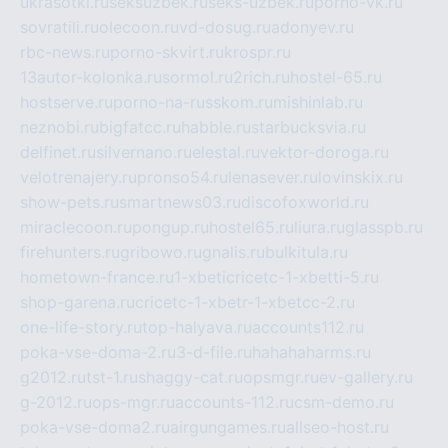
ukrasotki.ru
seksuzbek.ru
seks-uzbek.ru
porno-vk.ru
sovratili.ru
olecoon.ru
vd-dosug.ru
adonyev.ru
rbc-news.ru
porno-skvirt.ru
krospr.ru
13autor-kolonka.ru
sormol.ru
2rich.ru
hostel-65.ru
hostserve.ru
porno-na-russkom.ru
mishinlab.ru
neznobi.ru
bigfatcc.ru
habble.ru
starbucksvia.ru
delfinet.ru
silvernano.ru
elestal.ru
vektor-doroga.ru
velotrenajery.ru
pronso54.ru
lenasever.ru
lovinskix.ru
show-pets.ru
smartnews03.ru
discofoxworld.ru
miraclecoon.ru
pongup.ru
hostel65.ru
liura.ru
glasspb.ru
firehunters.ru
gribowo.ru
gnalis.ru
bulkitula.ru
hometown-france.ru
1-xbeticricetc-1-xbetti-5.ru
shop-garena.ru
cricetc-1-xbetr-1-xbetcc-2.ru
one-life-story.ru
top-halyava.ru
accounts112.ru
poka-vse-doma-2.ru
3-d-file.ru
hahahaharms.ru
g2012.ru
tst-1.ru
shaggy-cat.ru
opsmgr.ru
ev-gallery.ru
g-2012.ru
ops-mgr.ru
accounts-112.ru
csm-demo.ru
poka-vse-doma2.ru
airgungames.ru
allseo-host.ru