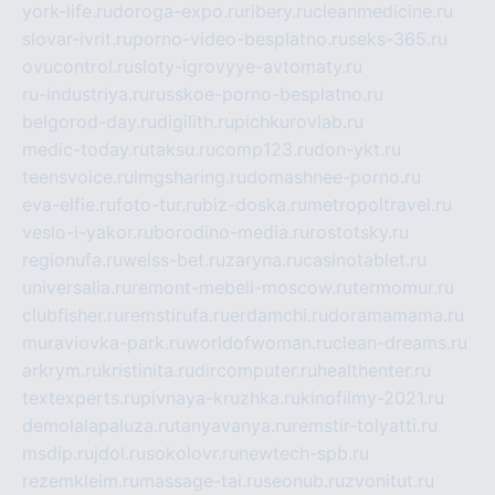
york-life.ru
doroga-expo.ru
ribery.ru
cleanmedicine.ru
slovar-ivrit.ru
porno-video-besplatno.ru
seks-365.ru
ovucontrol.ru
sloty-igrovyye-avtomaty.ru
ru-industriya.ru
russkoe-porno-besplatno.ru
belgorod-day.ru
digilith.ru
pichkurovlab.ru
medic-today.ru
taksu.ru
comp123.ru
don-ykt.ru
teensvoice.ru
imgsharing.ru
domashnee-porno.ru
eva-elfie.ru
foto-tur.ru
biz-doska.ru
metropoltravel.ru
veslo-i-yakor.ru
borodino-media.ru
rostotsky.ru
regionufa.ru
weiss-bet.ru
zaryna.ru
casinotablet.ru
universalia.ru
remont-mebeli-moscow.ru
termomur.ru
clubfisher.ru
remstirufa.ru
erdamchi.ru
doramamama.ru
muraviovka-park.ru
worldofwoman.ru
clean-dreams.ru
arkrym.ru
kristinita.ru
dircomputer.ru
healthenter.ru
textexperts.ru
pivnaya-kruzhka.ru
kinofilmy-2021.ru
demolalapaluza.ru
tanyavanya.ru
remstir-tolyatti.ru
msdip.ru
jdol.ru
sokolovr.ru
newtech-spb.ru
rezemkleim.ru
massage-tai.ru
seonub.ru
zvonitut.ru