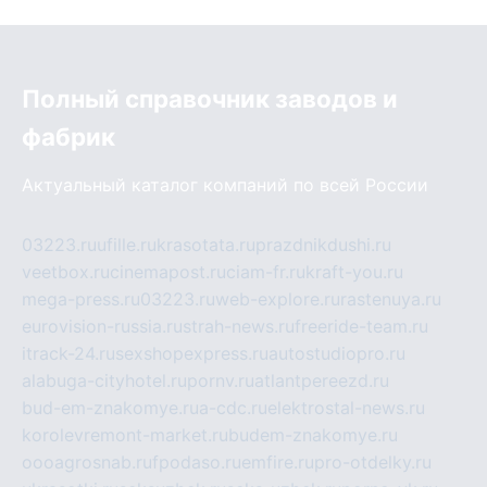
Полный справочник заводов и
фабрик
Актуальный каталог компаний по всей России
03223.ru
ufille.ru
krasotata.ru
prazdnikdushi.ru
veetbox.ru
cinemapost.ru
ciam-fr.ru
kraft-you.ru
mega-press.ru
03223.ru
web-explore.ru
rastenuya.ru
eurovision-russia.ru
strah-news.ru
freeride-team.ru
itrack-24.ru
sexshopexpress.ru
autostudiopro.ru
alabuga-cityhotel.ru
pornv.ru
atlantpereezd.ru
bud-em-znakomye.ru
a-cdc.ru
elektrostal-news.ru
korolevremont-market.ru
budem-znakomye.ru
oooagrosnab.ru
fpodaso.ru
emfire.ru
pro-otdelky.ru