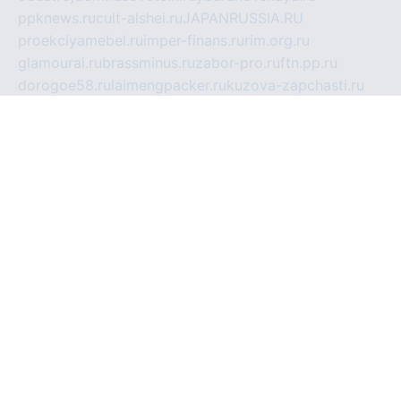
ppknews.ru
cult-alshei.ru
JAPANRUSSIA.RU
proekciyamebel.ru
imper-finans.ru
rim.org.ru
glamourai.ru
brassminus.ru
zabor-pro.ru
ftn.pp.ru
dorogoe58.ru
laimengpacker.ru
kuzova-zapchasti.ru
sageerp.ru
taxodrom.ru
dsrazvitie.ru
hardcity.net.ru
ratinghomegames.ru
topservice25.ru
gubernyan.ru
gtglasslined.ru
ii4.ru
tssport.spb.ru
andorra24.com
blackwallstreet.ru
oboimos.ru
optim-doors.com.ru
ikuch.ru
nycr.org.ru
npa21.ru
vremya-ch.spb.ru
desert000.ru
ivtorgi.ru
ifiori.ru
catalog-statei.ru
dcv.org.ru
spetsmaster174.ru
ipkameryhiseeu.ru
dum26.ru
ruspol.spb.ru
fr-opendp.ru
kam-solnyshko.ru
cheyenne-arapaho.ru
sevzapmetal.spb.ru
ted-lapidus.spb.ru
parasite-eliminator.ru
sigma-complete.ru
modernworld.ru
dama-moda.ru
eholot-group.ru
sk-nvkz.ru
DRONGOLD.RU
democratia2.ru
i-farmer.ru
mass-sport.org
jablonex.spb.ru
bookmess.ru
linkword.ru