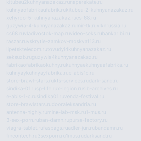
kitubeu2kuhnyanazakaz.ru
naperekate.ru
kuhnyaofabrikaufabrik.ru
kitubeu-2-kuhnyanazakaz.ru
xehyroo-5-kuhnyanazakaz.ru
cs-68.ru
guzywia-4-kuhnyanazakaz.ru
mir-tk.ru
vlknrussia.ru
cs68.ru
vladivostok-map.ru
video-seks.ru
bankaribi.ru
raszar.ru
vskrytie-zamkov-moskva113.ru
lipetsktelecom.ru
tovudyi4kuhnyanazakaz.ru
seksuzb.ru
guzywia4kuhnyanazakaz.ru
fabrikaofabrikaokuhny.ru
kuhnyaekuhnyaafabrika.ru
kuhnyaykuhnyayfabrika.ru
e-abis1c.ru
store-brawl-stars.ru
kts-services.ru
dark-sand.ru
sindika-01.ru
sp-life.ru
x-legion.ru
sib-archives.ru
e-abis-1-c.ru
sindika01.ru
venda-festival.ru
store-brawlstars.ru
dooraleksandria.ru
antenna-highly.ru
mine-lab-msk.ru
1-mus.ru
3-sex-porn.ru
ban-damn.ru
purse-factory.ru
viagra-tablet.ru
fasbags.ru
adler-jun.ru
bandamn.ru
fincontech.ru
3sexporn.ru
1mus.ru
darksand.ru