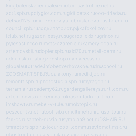
kingbolenskaner.ru
alex-motor.ru
astroline.net.ru
act1.spb.ru
polyglot.com.ru
gidlipetsk.ru
ooo-driada.ru
detsad125.ru
mir-zdoroviya.ru
bruslanovo.ru
siterem.ru
council.spb.ru
лодкипатриот.рф
kafekolizey.ru
iclub.net.ru
gazon-easy.ru
sugarepilekb.ru
grinox.ru
pylesostineco.ru
msts-ozarenie.ru
kameryjooan.ru
artemovskij.ru
dopler.spb.ru
aid70.ru
metall-perm.ru
ndm.msk.ru
ratingzooshop.ru
apiaccess.ru
globalautotrade.info
bezverhovskoe.ru
drsschool.ru
ZOOSMART.SPB.RU
dalakony.ru
medikijob.ru
remontt.spb.ru
photostudia.spb.ru
myragon.ru
terramia.ru
academy62.ru
gardengallereya.ru
rti.com.ru
artem-news.ru
biserinca.ru
krasnodarkurort.com
imshowtv.ru
mebel-v-tule.ru
mobtopik.ru
pcsecurity.net.ru
tool-sib.ru
multimetrunit.ru
sp-tour.ru
fan-cs.ru
santeh-russia.ru
symbian9.net.ru
DSHAIR.RU
tmmotors.spb.ru
xjocuricopii.com
musavtomat.msk.ru
obustrojdom.ru
sovetcik.ru
ybaranovskaya.ru