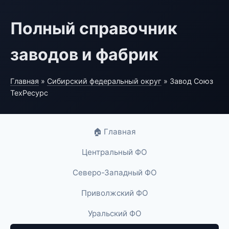
Полный справочник
заводов и фабрик
Главная
»
Сибирский федеральный округ
» Завод Союз
ТехРесурс
🏠 Главная
Центральный ФО
Северо-Западный ФО
Приволжский ФО
Уральский ФО