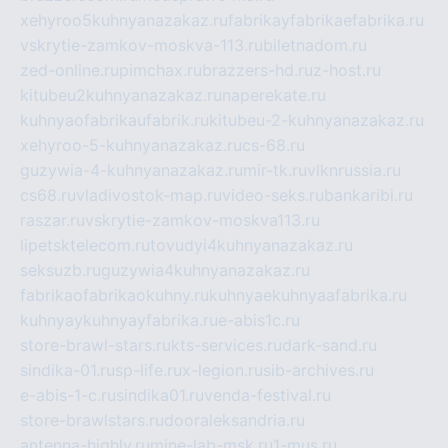
xehyroo5kuhnyanazakaz.ru
fabrikayfabrikaefabrika.ru
vskrytie-zamkov-moskva-113.ru
biletnadom.ru
zed-online.ru
pimchax.ru
brazzers-hd.ru
z-host.ru
kitubeu2kuhnyanazakaz.ru
naperekate.ru
kuhnyaofabrikaufabrik.ru
kitubeu-2-kuhnyanazakaz.ru
xehyroo-5-kuhnyanazakaz.ru
cs-68.ru
guzywia-4-kuhnyanazakaz.ru
mir-tk.ru
vlknrussia.ru
cs68.ru
vladivostok-map.ru
video-seks.ru
bankaribi.ru
raszar.ru
vskrytie-zamkov-moskva113.ru
lipetsktelecom.ru
tovudyi4kuhnyanazakaz.ru
seksuzb.ru
guzywia4kuhnyanazakaz.ru
fabrikaofabrikaokuhny.ru
kuhnyaekuhnyaafabrika.ru
kuhnyaykuhnyayfabrika.ru
e-abis1c.ru
store-brawl-stars.ru
kts-services.ru
dark-sand.ru
sindika-01.ru
sp-life.ru
x-legion.ru
sib-archives.ru
e-abis-1-c.ru
sindika01.ru
venda-festival.ru
store-brawlstars.ru
dooraleksandria.ru
antenna-highly.ru
mine-lab-msk.ru
1-mus.ru