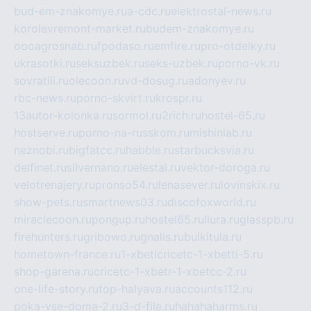
bud-em-znakomye.ru
a-cdc.ru
elektrostal-news.ru
korolevremont-market.ru
budem-znakomye.ru
oooagrosnab.ru
fpodaso.ru
emfire.ru
pro-otdelky.ru
ukrasotki.ru
seksuzbek.ru
seks-uzbek.ru
porno-vk.ru
sovratili.ru
olecoon.ru
vd-dosug.ru
adonyev.ru
rbc-news.ru
porno-skvirt.ru
krospr.ru
13autor-kolonka.ru
sormol.ru
2rich.ru
hostel-65.ru
hostserve.ru
porno-na-russkom.ru
mishinlab.ru
neznobi.ru
bigfatcc.ru
habble.ru
starbucksvia.ru
delfinet.ru
silvernano.ru
elestal.ru
vektor-doroga.ru
velotrenajery.ru
pronso54.ru
lenasever.ru
lovinskix.ru
show-pets.ru
smartnews03.ru
discofoxworld.ru
miraclecoon.ru
pongup.ru
hostel65.ru
liura.ru
glasspb.ru
firehunters.ru
gribowo.ru
gnalis.ru
bulkitula.ru
hometown-france.ru
1-xbeticricetc-1-xbetti-5.ru
shop-garena.ru
cricetc-1-xbetr-1-xbetcc-2.ru
one-life-story.ru
top-halyava.ru
accounts112.ru
poka-vse-doma-2.ru
3-d-file.ru
hahahaharms.ru