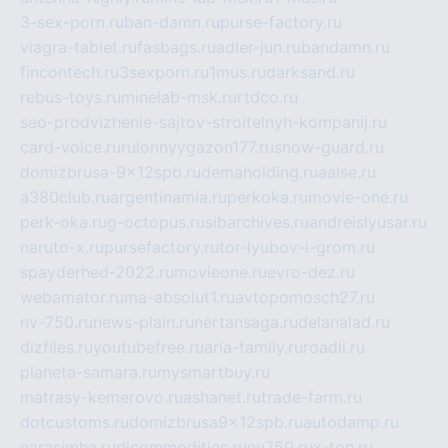
3-sex-porn.ru
ban-damn.ru
purse-factory.ru
viagra-tablet.ru
fasbags.ru
adler-jun.ru
bandamn.ru
fincontech.ru
3sexporn.ru
1mus.ru
darksand.ru
rebus-toys.ru
minelab-msk.ru
rtdco.ru
seo-prodvizhenie-sajtov-stroitelnyh-kompanij.ru
card-voice.ru
rulonnyygazon177.ru
snow-guard.ru
domizbrusa-9x12spb.ru
demaholding.ru
aalse.ru
a380club.ru
argentinamia.ru
perkoka.ru
movie-one.ru
perk-oka.ru
g-octopus.ru
sibarchives.ru
andreislyusar.ru
naruto-x.ru
pursefactory.ru
tor-lyubov-i-grom.ru
spayderhed-2022.ru
movieone.ru
evro-dez.ru
webamator.ru
ma-absolut1.ru
avtopomosch27.ru
nv-750.ru
news-plain.ru
nertansaga.ru
delanalad.ru
dizfiles.ru
youtubefree.ru
aria-family.ru
roadli.ru
planeta-samara.ru
mysmartbuy.ru
matrasy-kemerovo.ru
ashanet.ru
trade-farm.ru
dotcustoms.ru
domizbrusa9x12spb.ru
autodamp.ru
narasimha.ru
djcommodities.ru
nv750.ru
x-ton.ru