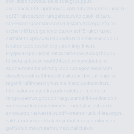
iron-snab.ru
costa-bella.ru
eugrus.pp.ru
associaciya39.ru
primexpo.spb.ru
bezmorchin.ru
ia2.ru
cpt21.ru
ispecspb.ru
regahost.ru
kolosok-elita.ru
tae-kwon.ru
consrio.com.ru
insiam.ru
avegainfo.ru
archery161.ru
bigencyclica.ru
vlast16.ru
korru.net
sarmiento.spb.su
extelopedia.ru
lammin-suo.spb.ru
iskatour.spb.ru
snpi.org.ru
running-line.ru
krygeva-spa.ru
chel.net.ru
rust-loco.ru
dugshop.ru
hl-beta.spb.ru
school494.spb.ru
mymubaby.ru
epoha-metalband.ru
ngr.spb.ru
rusgosnews.com
dieselvostok.ru
24hostel.msk.ru
w-dev.ru
f-ship.ru
regsmi.ru
filmnetwork.ru
malinasp.ru
kinosvin.ru
h2o-salon.ru
malutkayork.ru
deltaprim.spb.ru
tango-perm.ru
gooddir.ru
sgv.su
multiki-online.com
webkrasotki.com
cherinvest.ru
detskiy-ostrov.ru
ankou.spb.ru
alvesta1.ru
pdf-creator.ru
nix-files.org.ru
sakhatoday.ru
elektrikersymboler.ru
sputnikyes.ru
golf2club.msk.ru
aeforums.ru
zallclub.ru