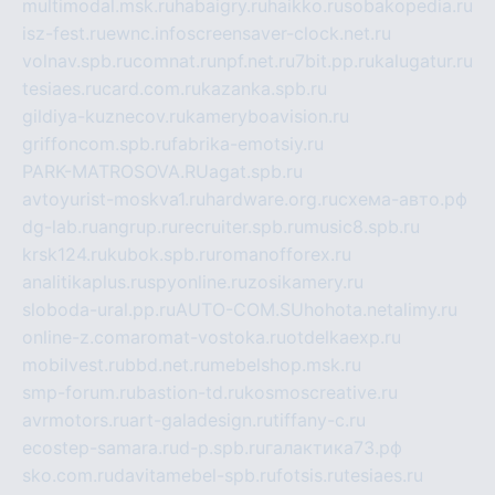
multimodal.msk.ru
habaigry.ru
haikko.ru
sobakopedia.ru
isz-fest.ru
ewnc.info
screensaver-clock.net.ru
volnav.spb.ru
comnat.ru
npf.net.ru
7bit.pp.ru
kalugatur.ru
tesiaes.ru
card.com.ru
kazanka.spb.ru
gildiya-kuznecov.ru
kameryboavision.ru
griffoncom.spb.ru
fabrika-emotsiy.ru
PARK-MATROSOVA.RU
agat.spb.ru
avtoyurist-moskva1.ru
hardware.org.ru
схема-авто.рф
dg-lab.ru
angrup.ru
recruiter.spb.ru
music8.spb.ru
krsk124.ru
kubok.spb.ru
romanofforex.ru
analitikaplus.ru
spyonline.ru
zosikamery.ru
sloboda-ural.pp.ru
AUTO-COM.SU
hohota.net
alimy.ru
online-z.com
aromat-vostoka.ru
otdelkaexp.ru
mobilvest.ru
bbd.net.ru
mebelshop.msk.ru
smp-forum.ru
bastion-td.ru
kosmoscreative.ru
avrmotors.ru
art-galadesign.ru
tiffany-c.ru
ecostep-samara.ru
d-p.spb.ru
галактика73.рф
sko.com.ru
davitamebel-spb.ru
fotsis.ru
tesiaes.ru