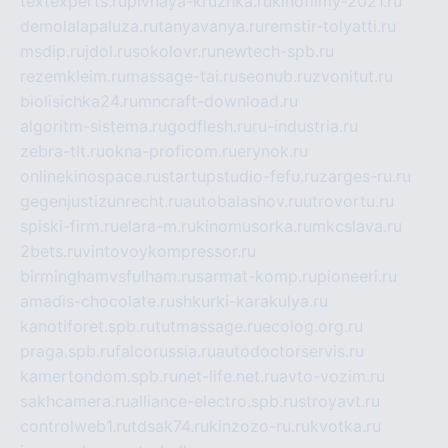
textexperts.ru
pivnaya-kruzhka.ru
kinofilmy-2021.ru
demolalapaluza.ru
tanyavanya.ru
remstir-tolyatti.ru
msdip.ru
jdol.ru
sokolovr.ru
newtech-spb.ru
rezemkleim.ru
massage-tai.ru
seonub.ru
zvonitut.ru
biolisichka24.ru
mncraft-download.ru
algoritm-sistema.ru
godflesh.ru
ru-industria.ru
zebra-tlt.ru
okna-proficom.ru
erynok.ru
onlinekinospace.ru
startupstudio-fefu.ru
zarges-ru.ru
gegenjustizunrecht.ru
autobalashov.ru
utrovortu.ru
spiski-firm.ru
elara-m.ru
kinomusorka.ru
mkcslava.ru
2bets.ru
vintovoykompressor.ru
birminghamvsfulham.ru
sarmat-komp.ru
pioneeri.ru
amadis-chocolate.ru
shkurki-karakulya.ru
kanotiforet.spb.ru
tutmassage.ru
ecolog.org.ru
praga.spb.ru
falcorussia.ru
autodoctorservis.ru
kamertondom.spb.ru
net-life.net.ru
avto-vozim.ru
sakhcamera.ru
alliance-electro.spb.ru
stroyavt.ru
controlweb1.ru
tdsak74.ru
kinzozo-ru.ru
kvotka.ru