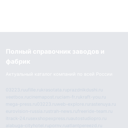
Полный справочник заводов и
фабрик
Актуальный каталог компаний по всей России
03223.ru
ufille.ru
krasotata.ru
prazdnikdushi.ru
veetbox.ru
cinemapost.ru
ciam-fr.ru
kraft-you.ru
mega-press.ru
03223.ru
web-explore.ru
rastenuya.ru
eurovision-russia.ru
strah-news.ru
freeride-team.ru
itrack-24.ru
sexshopexpress.ru
autostudiopro.ru
alabuga-cityhotel.ru
pornv.ru
atlantpereezd.ru