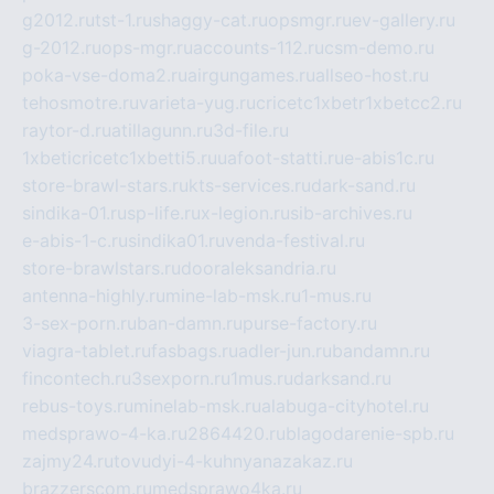
g2012.ru
tst-1.ru
shaggy-cat.ru
opsmgr.ru
ev-gallery.ru
g-2012.ru
ops-mgr.ru
accounts-112.ru
csm-demo.ru
poka-vse-doma2.ru
airgungames.ru
allseo-host.ru
tehosmotre.ru
varieta-yug.ru
cricetc1xbetr1xbetcc2.ru
raytor-d.ru
atillagunn.ru
3d-file.ru
1xbeticricetc1xbetti5.ru
uafoot-statti.ru
e-abis1c.ru
store-brawl-stars.ru
kts-services.ru
dark-sand.ru
sindika-01.ru
sp-life.ru
x-legion.ru
sib-archives.ru
e-abis-1-c.ru
sindika01.ru
venda-festival.ru
store-brawlstars.ru
dooraleksandria.ru
antenna-highly.ru
mine-lab-msk.ru
1-mus.ru
3-sex-porn.ru
ban-damn.ru
purse-factory.ru
viagra-tablet.ru
fasbags.ru
adler-jun.ru
bandamn.ru
fincontech.ru
3sexporn.ru
1mus.ru
darksand.ru
rebus-toys.ru
minelab-msk.ru
alabuga-cityhotel.ru
medsprawo-4-ka.ru
2864420.ru
blagodarenie-spb.ru
zajmy24.ru
tovudyi-4-kuhnyanazakaz.ru
brazzerscom.ru
medsprawo4ka.ru