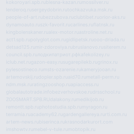
kokoroyari.spb.ru
blesna-kazan.ru
mossilver.ru
lenderoq.ru
sergeydobrin.ru
tochkazvuka.msk.ru
people-of-art.ru
bezzubova.ru
clubtibet.ru
orior-aks.ru
dynamoauto.ru
szk-favorit.ru
carlines.ru
flatnsk.ru
kingbolenskaner.ru
alex-motor.ru
astroline.net.ru
act1.spb.ru
polyglot.com.ru
gidlipetsk.ru
ooo-driada.ru
detsad125.ru
mir-zdoroviya.ru
bruslanovo.ru
siterem.ru
council.spb.ru
лодкипатриот.рф
kafekolizey.ru
iclub.net.ru
gazon-easy.ru
sugarepilekb.ru
grinox.ru
pylesostineco.ru
msts-ozarenie.ru
kameryjooan.ru
artemovskij.ru
dopler.spb.ru
aid70.ru
metall-perm.ru
ndm.msk.ru
ratingzooshop.ru
apiaccess.ru
globalautotrade.info
bezverhovskoe.ru
drsschool.ru
ZOOSMART.SPB.RU
dalakony.ru
medikijob.ru
remontt.spb.ru
photostudia.spb.ru
myragon.ru
terramia.ru
academy62.ru
gardengallereya.ru
rti.com.ru
artem-news.ru
biserinca.ru
krasnodarkurort.com
imshowtv.ru
mebel-v-tule.ru
mobtopik.ru