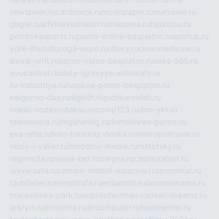
newsplain.ru
cardvoice.ru
modopaper.ru
manunae.ru
gbget.ru
alfeihavsalnassr.ru
madoma.ru
tajuncos.ru
petrovkasports.ru
porno-online-besplatno.ru
splclub.ru
york-life.ru
doroga-expo.ru
ribery.ru
cleanmedicine.ru
slovar-ivrit.ru
porno-video-besplatno.ru
seks-365.ru
ovucontrol.ru
sloty-igrovyye-avtomaty.ru
ru-industriya.ru
russkoe-porno-besplatno.ru
belgorod-day.ru
digilith.ru
pichkurovlab.ru
medic-today.ru
taksu.ru
comp123.ru
don-ykt.ru
teensvoice.ru
imgsharing.ru
domashnee-porno.ru
eva-elfie.ru
foto-tur.ru
biz-doska.ru
metropoltravel.ru
veslo-i-yakor.ru
borodino-media.ru
rostotsky.ru
regionufa.ru
weiss-bet.ru
zaryna.ru
casinotablet.ru
universalia.ru
remont-mebeli-moscow.ru
termomur.ru
clubfisher.ru
remstirufa.ru
erdamchi.ru
doramamama.ru
muraviovka-park.ru
worldofwoman.ru
clean-dreams.ru
arkrym.ru
kristinita.ru
dircomputer.ru
healthenter.ru