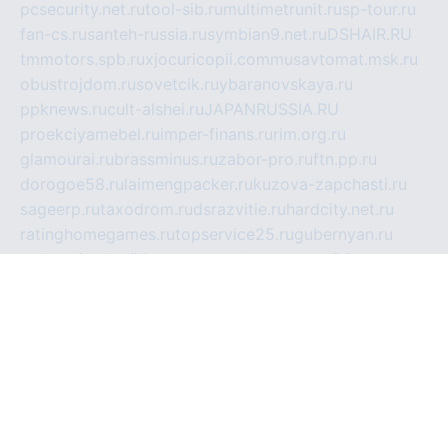
pcsecurity.net.ru
tool-sib.ru
multimetrunit.ru
sp-tour.ru
fan-cs.ru
santeh-russia.ru
symbian9.net.ru
DSHAIR.RU
tmmotors.spb.ru
xjocuricopii.com
musavtomat.msk.ru
obustrojdom.ru
sovetcik.ru
ybaranovskaya.ru
ppknews.ru
cult-alshei.ru
JAPANRUSSIA.RU
proekciyamebel.ru
imper-finans.ru
rim.org.ru
glamourai.ru
brassminus.ru
zabor-pro.ru
ftn.pp.ru
dorogoe58.ru
laimengpacker.ru
kuzova-zapchasti.ru
sageerp.ru
taxodrom.ru
dsrazvitie.ru
hardcity.net.ru
ratinghomegames.ru
topservice25.ru
gubernyan.ru
gtglasslined.ru
ii4.ru
tssport.spb.ru
andorra24.com
blackwallstreet.ru
oboimos.ru
optim-doors.com.ru
ikuch.ru
nycr.org.ru
npa21.ru
vremya-ch.spb.ru
desert000.ru
ivtorgi.ru
ifiori.ru
catalog-statei.ru
dcv.org.ru
spetsmaster174.ru
ipkameryhiseeu.ru
dum26.ru
ruspol.spb.ru
fr-opendp.ru
kam-solnyshko.ru
cheyenne-arapaho.ru
sevzapmetal.spb.ru
ted-lapidus.spb.ru
parasite-eliminator.ru