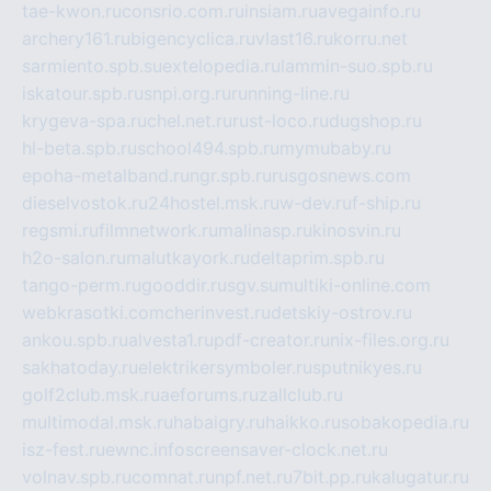
tae-kwon.ru
consrio.com.ru
insiam.ru
avegainfo.ru
archery161.ru
bigencyclica.ru
vlast16.ru
korru.net
sarmiento.spb.su
extelopedia.ru
lammin-suo.spb.ru
iskatour.spb.ru
snpi.org.ru
running-line.ru
krygeva-spa.ru
chel.net.ru
rust-loco.ru
dugshop.ru
hl-beta.spb.ru
school494.spb.ru
mymubaby.ru
epoha-metalband.ru
ngr.spb.ru
rusgosnews.com
dieselvostok.ru
24hostel.msk.ru
w-dev.ru
f-ship.ru
regsmi.ru
filmnetwork.ru
malinasp.ru
kinosvin.ru
h2o-salon.ru
malutkayork.ru
deltaprim.spb.ru
tango-perm.ru
gooddir.ru
sgv.su
multiki-online.com
webkrasotki.com
cherinvest.ru
detskiy-ostrov.ru
ankou.spb.ru
alvesta1.ru
pdf-creator.ru
nix-files.org.ru
sakhatoday.ru
elektrikersymboler.ru
sputnikyes.ru
golf2club.msk.ru
aeforums.ru
zallclub.ru
multimodal.msk.ru
habaigry.ru
haikko.ru
sobakopedia.ru
isz-fest.ru
ewnc.info
screensaver-clock.net.ru
volnav.spb.ru
comnat.ru
npf.net.ru
7bit.pp.ru
kalugatur.ru