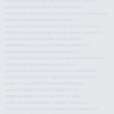
zed-online.ru
pimchax.ru
brazzers-hd.ru
z-host.ru
kitubeu2kuhnyanazakaz.ru
naperekate.ru
kuhnyaofabrikaufabrik.ru
kitubeu-2-kuhnyanazakaz.ru
xehyroo-5-kuhnyanazakaz.ru
cs-68.ru
guzywia-4-kuhnyanazakaz.ru
mir-tk.ru
vlknrussia.ru
cs68.ru
vladivostok-map.ru
video-seks.ru
bankaribi.ru
raszar.ru
vskrytie-zamkov-moskva113.ru
lipetsktelecom.ru
tovudyi4kuhnyanazakaz.ru
seksuzb.ru
guzywia4kuhnyanazakaz.ru
fabrikaofabrikaokuhny.ru
kuhnyaekuhnyaafabrika.ru
kuhnyaykuhnyayfabrika.ru
e-abis1c.ru
store-brawl-stars.ru
kts-services.ru
dark-sand.ru
sindika-01.ru
sp-life.ru
x-legion.ru
sib-archives.ru
e-abis-1-c.ru
sindika01.ru
venda-festival.ru
store-brawlstars.ru
dooraleksandria.ru
antenna-highly.ru
mine-lab-msk.ru
1-mus.ru
3-sex-porn.ru
ban-damn.ru
purse-factory.ru
viagra-tablet.ru
fasbags.ru
adler-jun.ru
bandamn.ru