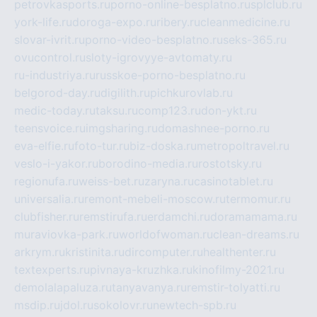
petrovkasports.ru
porno-online-besplatno.ru
splclub.ru
york-life.ru
doroga-expo.ru
ribery.ru
cleanmedicine.ru
slovar-ivrit.ru
porno-video-besplatno.ru
seks-365.ru
ovucontrol.ru
sloty-igrovyye-avtomaty.ru
ru-industriya.ru
russkoe-porno-besplatno.ru
belgorod-day.ru
digilith.ru
pichkurovlab.ru
medic-today.ru
taksu.ru
comp123.ru
don-ykt.ru
teensvoice.ru
imgsharing.ru
domashnee-porno.ru
eva-elfie.ru
foto-tur.ru
biz-doska.ru
metropoltravel.ru
veslo-i-yakor.ru
borodino-media.ru
rostotsky.ru
regionufa.ru
weiss-bet.ru
zaryna.ru
casinotablet.ru
universalia.ru
remont-mebeli-moscow.ru
termomur.ru
clubfisher.ru
remstirufa.ru
erdamchi.ru
doramamama.ru
muraviovka-park.ru
worldofwoman.ru
clean-dreams.ru
arkrym.ru
kristinita.ru
dircomputer.ru
healthenter.ru
textexperts.ru
pivnaya-kruzhka.ru
kinofilmy-2021.ru
demolalapaluza.ru
tanyavanya.ru
remstir-tolyatti.ru
msdip.ru
jdol.ru
sokolovr.ru
newtech-spb.ru