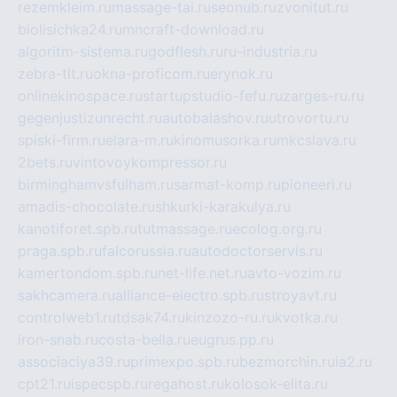
rezemkleim.ru
massage-tai.ru
seonub.ru
zvonitut.ru
biolisichka24.ru
mncraft-download.ru
algoritm-sistema.ru
godflesh.ru
ru-industria.ru
zebra-tlt.ru
okna-proficom.ru
erynok.ru
onlinekinospace.ru
startupstudio-fefu.ru
zarges-ru.ru
gegenjustizunrecht.ru
autobalashov.ru
utrovortu.ru
spiski-firm.ru
elara-m.ru
kinomusorka.ru
mkcslava.ru
2bets.ru
vintovoykompressor.ru
birminghamvsfulham.ru
sarmat-komp.ru
pioneeri.ru
amadis-chocolate.ru
shkurki-karakulya.ru
kanotiforet.spb.ru
tutmassage.ru
ecolog.org.ru
praga.spb.ru
falcorussia.ru
autodoctorservis.ru
kamertondom.spb.ru
net-life.net.ru
avto-vozim.ru
sakhcamera.ru
alliance-electro.spb.ru
stroyavt.ru
controlweb1.ru
tdsak74.ru
kinzozo-ru.ru
kvotka.ru
iron-snab.ru
costa-bella.ru
eugrus.pp.ru
associaciya39.ru
primexpo.spb.ru
bezmorchin.ru
ia2.ru
cpt21.ru
ispecspb.ru
regahost.ru
kolosok-elita.ru