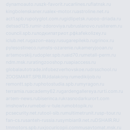
dynamoauto.ru
szk-favorit.ru
carlines.ru
flatnsk.ru
kingbolenskaner.ru
alex-motor.ru
astroline.net.ru
act1.spb.ru
polyglot.com.ru
gidlipetsk.ru
ooo-driada.ru
detsad125.ru
mir-zdoroviya.ru
bruslanovo.ru
siterem.ru
council.spb.ru
лодкипатриот.рф
kafekolizey.ru
iclub.net.ru
gazon-easy.ru
sugarepilekb.ru
grinox.ru
pylesostineco.ru
msts-ozarenie.ru
kameryjooan.ru
artemovskij.ru
dopler.spb.ru
aid70.ru
metall-perm.ru
ndm.msk.ru
ratingzooshop.ru
apiaccess.ru
globalautotrade.info
bezverhovskoe.ru
drsschool.ru
ZOOSMART.SPB.RU
dalakony.ru
medikijob.ru
remontt.spb.ru
photostudia.spb.ru
myragon.ru
terramia.ru
academy62.ru
gardengallereya.ru
rti.com.ru
artem-news.ru
biserinca.ru
krasnodarkurort.com
imshowtv.ru
mebel-v-tule.ru
mobtopik.ru
pcsecurity.net.ru
tool-sib.ru
multimetrunit.ru
sp-tour.ru
fan-cs.ru
santeh-russia.ru
symbian9.net.ru
DSHAIR.RU
tmmotors.spb.ru
xjocuricopii.com
musavtomat.msk.ru