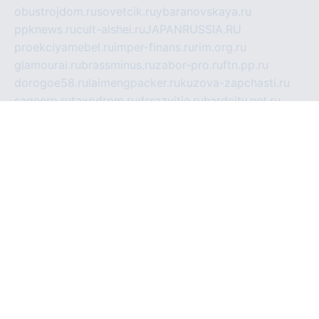
obustrojdom.ru
sovetcik.ru
ybaranovskaya.ru
ppknews.ru
cult-alshei.ru
JAPANRUSSIA.RU
proekciyamebel.ru
imper-finans.ru
rim.org.ru
glamourai.ru
brassminus.ru
zabor-pro.ru
ftn.pp.ru
dorogoe58.ru
laimengpacker.ru
kuzova-zapchasti.ru
sageerp.ru
taxodrom.ru
dsrazvitie.ru
hardcity.net.ru
ratinghomegames.ru
topservice25.ru
gubernyan.ru
gtglasslined.ru
ii4.ru
tssport.spb.ru
andorra24.com
blackwallstreet.ru
oboimos.ru
optim-doors.com.ru
ikuch.ru
nycr.org.ru
npa21.ru
vremya-ch.spb.ru
desert000.ru
ivtorgi.ru
ifiori.ru
catalog-statei.ru
dcv.org.ru
spetsmaster174.ru
ipkameryhiseeu.ru
dum26.ru
ruspol.spb.ru
fr-opendp.ru
kam-solnyshko.ru
cheyenne-arapaho.ru
sevzapmetal.spb.ru
ted-lapidus.spb.ru
parasite-eliminator.ru
sigma-complete.ru
modernworld.ru
dama-moda.ru
eholot-group.ru
sk-nvkz.ru
DRONGOLD.RU
democratia2.ru
i-farmer.ru
mass-sport.org