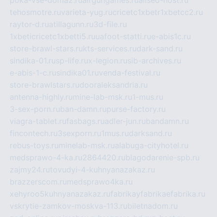
poka-vse-doma2.ru
airgungames.ru
allseo-host.ru
tehosmotre.ru
varieta-yug.ru
cricetc1xbetr1xbetcc2.ru
raytor-d.ru
atillagunn.ru
3d-file.ru
1xbeticricetc1xbetti5.ru
uafoot-statti.ru
e-abis1c.ru
store-brawl-stars.ru
kts-services.ru
dark-sand.ru
sindika-01.ru
sp-life.ru
x-legion.ru
sib-archives.ru
e-abis-1-c.ru
sindika01.ru
venda-festival.ru
store-brawlstars.ru
dooraleksandria.ru
antenna-highly.ru
mine-lab-msk.ru
1-mus.ru
3-sex-porn.ru
ban-damn.ru
purse-factory.ru
viagra-tablet.ru
fasbags.ru
adler-jun.ru
bandamn.ru
fincontech.ru
3sexporn.ru
1mus.ru
darksand.ru
rebus-toys.ru
minelab-msk.ru
alabuga-cityhotel.ru
medsprawo-4-ka.ru
2864420.ru
blagodarenie-spb.ru
zajmy24.ru
tovudyi-4-kuhnyanazakaz.ru
brazzerscom.ru
medsprawo4ka.ru
xehyroo5kuhnyanazakaz.ru
fabrikayfabrikaefabrika.ru
vskrytie-zamkov-moskva-113.ru
biletnadom.ru