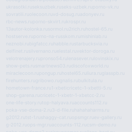
ukrasotki.ru
seksuzbek.ru
seks-uzbek.ru
porno-vk.ru
sovratili.ru
olecoon.ru
vd-dosug.ru
adonyev.ru
rbc-news.ru
porno-skvirt.ru
krospr.ru
13autor-kolonka.ru
sormol.ru
2rich.ru
hostel-65.ru
hostserve.ru
porno-na-russkom.ru
mishinlab.ru
neznobi.ru
bigfatcc.ru
habble.ru
starbucksvia.ru
delfinet.ru
silvernano.ru
elestal.ru
vektor-doroga.ru
velotrenajery.ru
pronso54.ru
lenasever.ru
lovinskix.ru
show-pets.ru
smartnews03.ru
discofoxworld.ru
miraclecoon.ru
pongup.ru
hostel65.ru
liura.ru
glasspb.ru
firehunters.ru
gribowo.ru
gnalis.ru
bulkitula.ru
hometown-france.ru
1-xbeticricetc-1-xbetti-5.ru
shop-garena.ru
cricetc-1-xbetr-1-xbetcc-2.ru
one-life-story.ru
top-halyava.ru
accounts112.ru
poka-vse-doma-2.ru
3-d-file.ru
hahahaharms.ru
g2012.ru
tst-1.ru
shaggy-cat.ru
opsmgr.ru
ev-gallery.ru
g-2012.ru
ops-mgr.ru
accounts-112.ru
csm-demo.ru