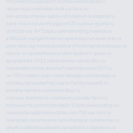
fincontech.ru
3sexporn.ru
1mus.ru
darksand.ru
rebus-toys.ru
minelab-msk.ru
rtdco.ru
seo-prodvizhenie-sajtov-stroitelnyh-kompanij.ru
card-voice.ru
rulonnyygazon177.ru
snow-guard.ru
domizbrusa-9x12spb.ru
demaholding.ru
aalse.ru
a380club.ru
argentinamia.ru
perkoka.ru
movie-one.ru
perk-oka.ru
g-octopus.ru
sibarchives.ru
andreislyusar.ru
naruto-x.ru
pursefactory.ru
tor-lyubov-i-grom.ru
spayderhed-2022.ru
movieone.ru
evro-dez.ru
webamator.ru
ma-absolut1.ru
avtopomosch27.ru
nv-750.ru
news-plain.ru
nertansaga.ru
delanalad.ru
dizfiles.ru
youtubefree.ru
aria-family.ru
roadli.ru
planeta-samara.ru
mysmartbuy.ru
matrasy-kemerovo.ru
ashanet.ru
trade-farm.ru
dotcustoms.ru
domizbrusa9x12spb.ru
autodamp.ru
narasimha.ru
djcommodities.ru
nv750.ru
x-ton.ru
newsplain.ru
cardvoice.ru
modopaper.ru
manunae.ru
gbget.ru
alfeihavsalnassr.ru
madoma.ru
tajuncos.ru