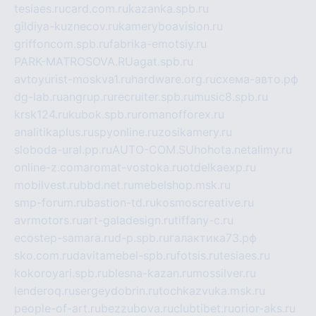
tesiaes.ru
card.com.ru
kazanka.spb.ru
gildiya-kuznecov.ru
kameryboavision.ru
griffoncom.spb.ru
fabrika-emotsiy.ru
PARK-MATROSOVA.RU
agat.spb.ru
avtoyurist-moskva1.ru
hardware.org.ru
схема-авто.рф
dg-lab.ru
angrup.ru
recruiter.spb.ru
music8.spb.ru
krsk124.ru
kubok.spb.ru
romanofforex.ru
analitikaplus.ru
spyonline.ru
zosikamery.ru
sloboda-ural.pp.ru
AUTO-COM.SU
hohota.net
alimy.ru
online-z.com
aromat-vostoka.ru
otdelkaexp.ru
mobilvest.ru
bbd.net.ru
mebelshop.msk.ru
smp-forum.ru
bastion-td.ru
kosmoscreative.ru
avrmotors.ru
art-galadesign.ru
tiffany-c.ru
ecostep-samara.ru
d-p.spb.ru
галактика73.рф
sko.com.ru
davitamebel-spb.ru
fotsis.ru
tesiaes.ru
kokoroyari.spb.ru
blesna-kazan.ru
mossilver.ru
lenderoq.ru
sergeydobrin.ru
tochkazvuka.msk.ru
people-of-art.ru
bezzubova.ru
clubtibet.ru
orior-aks.ru