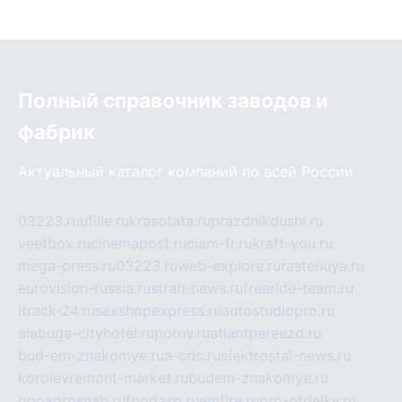
Полный справочник заводов и
фабрик
Актуальный каталог компаний по всей России
03223.ru
ufille.ru
krasotata.ru
prazdnikdushi.ru
veetbox.ru
cinemapost.ru
ciam-fr.ru
kraft-you.ru
mega-press.ru
03223.ru
web-explore.ru
rastenuya.ru
eurovision-russia.ru
strah-news.ru
freeride-team.ru
itrack-24.ru
sexshopexpress.ru
autostudiopro.ru
alabuga-cityhotel.ru
pornv.ru
atlantpereezd.ru
bud-em-znakomye.ru
a-cdc.ru
elektrostal-news.ru
korolevremont-market.ru
budem-znakomye.ru
oooagrosnab.ru
fpodaso.ru
emfire.ru
pro-otdelky.ru