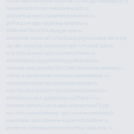
volnav.spb.ru
comnat.ru
npf.net.ru
7bit.pp.ru
kalugatur.ru
tesiaes.ru
card.com.ru
kazanka.spb.ru
gildiya-kuznecov.ru
kameryboavision.ru
griffoncom.spb.ru
fabrika-emotsiy.ru
PARK-MATROSOVA.RU
agat.spb.ru
avtoyurist-moskva1.ru
hardware.org.ru
схема-авто.рф
dg-lab.ru
angrup.ru
recruiter.spb.ru
music8.spb.ru
krsk124.ru
kubok.spb.ru
romanofforex.ru
analitikaplus.ru
spyonline.ru
zosikamery.ru
sloboda-ural.pp.ru
AUTO-COM.SU
hohota.net
alimy.ru
online-z.com
aromat-vostoka.ru
otdelkaexp.ru
mobilvest.ru
bbd.net.ru
mebelshop.msk.ru
smp-forum.ru
bastion-td.ru
kosmoscreative.ru
avrmotors.ru
art-galadesign.ru
tiffany-c.ru
ecostep-samara.ru
d-p.spb.ru
галактика73.рф
sko.com.ru
davitamebel-spb.ru
fotsis.ru
tesiaes.ru
kokoroyari.spb.ru
blesna-kazan.ru
mossilver.ru
lenderoq.ru
sergeydobrin.ru
tochkazvuka.msk.ru