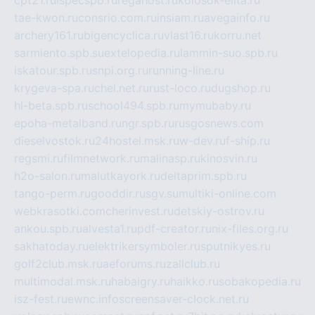
cpt21.ru
ispecspb.ru
regahost.ru
kolosok-elita.ru
tae-kwon.ru
consrio.com.ru
insiam.ru
avegainfo.ru
archery161.ru
bigencyclica.ru
vlast16.ru
korru.net
sarmiento.spb.su
extelopedia.ru
lammin-suo.spb.ru
iskatour.spb.ru
snpi.org.ru
running-line.ru
krygeva-spa.ru
chel.net.ru
rust-loco.ru
dugshop.ru
hl-beta.spb.ru
school494.spb.ru
mymubaby.ru
epoha-metalband.ru
ngr.spb.ru
rusgosnews.com
dieselvostok.ru
24hostel.msk.ru
w-dev.ru
f-ship.ru
regsmi.ru
filmnetwork.ru
malinasp.ru
kinosvin.ru
h2o-salon.ru
malutkayork.ru
deltaprim.spb.ru
tango-perm.ru
gooddir.ru
sgv.su
multiki-online.com
webkrasotki.com
cherinvest.ru
detskiy-ostrov.ru
ankou.spb.ru
alvesta1.ru
pdf-creator.ru
nix-files.org.ru
sakhatoday.ru
elektrikersymboler.ru
sputnikyes.ru
golf2club.msk.ru
aeforums.ru
zallclub.ru
multimodal.msk.ru
habaigry.ru
haikko.ru
sobakopedia.ru
isz-fest.ru
ewnc.info
screensaver-clock.net.ru