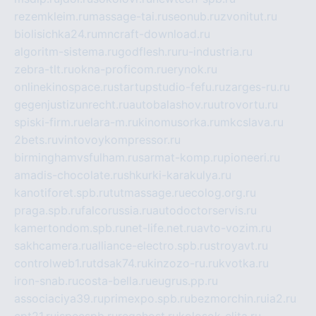
rezemkleim.ru
massage-tai.ru
seonub.ru
zvonitut.ru
biolisichka24.ru
mncraft-download.ru
algoritm-sistema.ru
godflesh.ru
ru-industria.ru
zebra-tlt.ru
okna-proficom.ru
erynok.ru
onlinekinospace.ru
startupstudio-fefu.ru
zarges-ru.ru
gegenjustizunrecht.ru
autobalashov.ru
utrovortu.ru
spiski-firm.ru
elara-m.ru
kinomusorka.ru
mkcslava.ru
2bets.ru
vintovoykompressor.ru
birminghamvsfulham.ru
sarmat-komp.ru
pioneeri.ru
amadis-chocolate.ru
shkurki-karakulya.ru
kanotiforet.spb.ru
tutmassage.ru
ecolog.org.ru
praga.spb.ru
falcorussia.ru
autodoctorservis.ru
kamertondom.spb.ru
net-life.net.ru
avto-vozim.ru
sakhcamera.ru
alliance-electro.spb.ru
stroyavt.ru
controlweb1.ru
tdsak74.ru
kinzozo-ru.ru
kvotka.ru
iron-snab.ru
costa-bella.ru
eugrus.pp.ru
associaciya39.ru
primexpo.spb.ru
bezmorchin.ru
ia2.ru