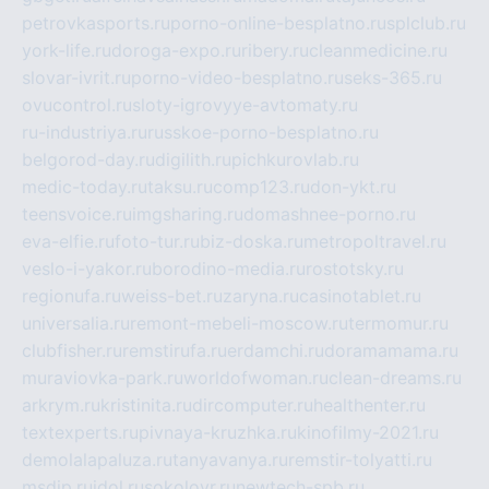
petrovkasports.ru
porno-online-besplatno.ru
splclub.ru
york-life.ru
doroga-expo.ru
ribery.ru
cleanmedicine.ru
slovar-ivrit.ru
porno-video-besplatno.ru
seks-365.ru
ovucontrol.ru
sloty-igrovyye-avtomaty.ru
ru-industriya.ru
russkoe-porno-besplatno.ru
belgorod-day.ru
digilith.ru
pichkurovlab.ru
medic-today.ru
taksu.ru
comp123.ru
don-ykt.ru
teensvoice.ru
imgsharing.ru
domashnee-porno.ru
eva-elfie.ru
foto-tur.ru
biz-doska.ru
metropoltravel.ru
veslo-i-yakor.ru
borodino-media.ru
rostotsky.ru
regionufa.ru
weiss-bet.ru
zaryna.ru
casinotablet.ru
universalia.ru
remont-mebeli-moscow.ru
termomur.ru
clubfisher.ru
remstirufa.ru
erdamchi.ru
doramamama.ru
muraviovka-park.ru
worldofwoman.ru
clean-dreams.ru
arkrym.ru
kristinita.ru
dircomputer.ru
healthenter.ru
textexperts.ru
pivnaya-kruzhka.ru
kinofilmy-2021.ru
demolalapaluza.ru
tanyavanya.ru
remstir-tolyatti.ru
msdip.ru
jdol.ru
sokolovr.ru
newtech-spb.ru