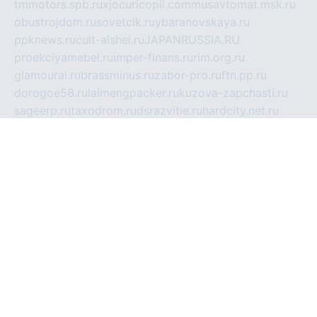
tmmotors.spb.ru
xjocuricopii.com
musavtomat.msk.ru
obustrojdom.ru
sovetcik.ru
ybaranovskaya.ru
ppknews.ru
cult-alshei.ru
JAPANRUSSIA.RU
proekciyamebel.ru
imper-finans.ru
rim.org.ru
glamourai.ru
brassminus.ru
zabor-pro.ru
ftn.pp.ru
dorogoe58.ru
laimengpacker.ru
kuzova-zapchasti.ru
sageerp.ru
taxodrom.ru
dsrazvitie.ru
hardcity.net.ru
ratinghomegames.ru
topservice25.ru
gubernyan.ru
gtglasslined.ru
ii4.ru
tssport.spb.ru
andorra24.com
blackwallstreet.ru
oboimos.ru
optim-doors.com.ru
ikuch.ru
nycr.org.ru
npa21.ru
vremya-ch.spb.ru
desert000.ru
ivtorgi.ru
ifiori.ru
catalog-statei.ru
dcv.org.ru
spetsmaster174.ru
ipkameryhiseeu.ru
dum26.ru
ruspol.spb.ru
fr-opendp.ru
kam-solnyshko.ru
cheyenne-arapaho.ru
sevzapmetal.spb.ru
ted-lapidus.spb.ru
parasite-eliminator.ru
sigma-complete.ru
modernworld.ru
dama-moda.ru
eholot-group.ru
sk-nvkz.ru
DRONGOLD.RU