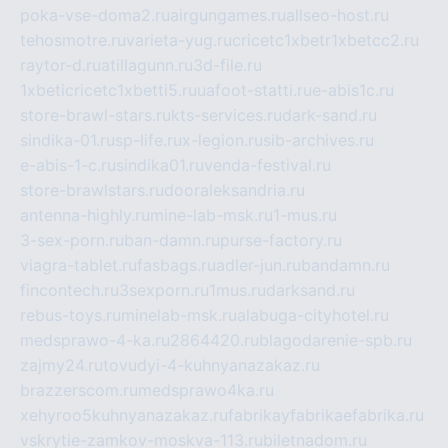
poka-vse-doma2.ru
airgungames.ru
allseo-host.ru
tehosmotre.ru
varieta-yug.ru
cricetc1xbetr1xbetcc2.ru
raytor-d.ru
atillagunn.ru
3d-file.ru
1xbeticricetc1xbetti5.ru
uafoot-statti.ru
e-abis1c.ru
store-brawl-stars.ru
kts-services.ru
dark-sand.ru
sindika-01.ru
sp-life.ru
x-legion.ru
sib-archives.ru
e-abis-1-c.ru
sindika01.ru
venda-festival.ru
store-brawlstars.ru
dooraleksandria.ru
antenna-highly.ru
mine-lab-msk.ru
1-mus.ru
3-sex-porn.ru
ban-damn.ru
purse-factory.ru
viagra-tablet.ru
fasbags.ru
adler-jun.ru
bandamn.ru
fincontech.ru
3sexporn.ru
1mus.ru
darksand.ru
rebus-toys.ru
minelab-msk.ru
alabuga-cityhotel.ru
medsprawo-4-ka.ru
2864420.ru
blagodarenie-spb.ru
zajmy24.ru
tovudyi-4-kuhnyanazakaz.ru
brazzerscom.ru
medsprawo4ka.ru
xehyroo5kuhnyanazakaz.ru
fabrikayfabrikaefabrika.ru
vskrytie-zamkov-moskva-113.ru
biletnadom.ru