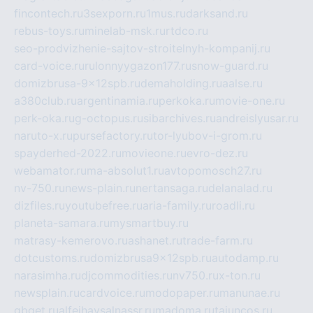
fincontech.ru
3sexporn.ru
1mus.ru
darksand.ru
rebus-toys.ru
minelab-msk.ru
rtdco.ru
seo-prodvizhenie-sajtov-stroitelnyh-kompanij.ru
card-voice.ru
rulonnyygazon177.ru
snow-guard.ru
domizbrusa-9x12spb.ru
demaholding.ru
aalse.ru
a380club.ru
argentinamia.ru
perkoka.ru
movie-one.ru
perk-oka.ru
g-octopus.ru
sibarchives.ru
andreislyusar.ru
naruto-x.ru
pursefactory.ru
tor-lyubov-i-grom.ru
spayderhed-2022.ru
movieone.ru
evro-dez.ru
webamator.ru
ma-absolut1.ru
avtopomosch27.ru
nv-750.ru
news-plain.ru
nertansaga.ru
delanalad.ru
dizfiles.ru
youtubefree.ru
aria-family.ru
roadli.ru
planeta-samara.ru
mysmartbuy.ru
matrasy-kemerovo.ru
ashanet.ru
trade-farm.ru
dotcustoms.ru
domizbrusa9x12spb.ru
autodamp.ru
narasimha.ru
djcommodities.ru
nv750.ru
x-ton.ru
newsplain.ru
cardvoice.ru
modopaper.ru
manunae.ru
gbget.ru
alfeihavsalnassr.ru
madoma.ru
tajuncos.ru