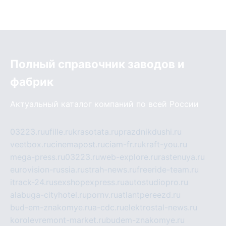
Полный справочник заводов и
фабрик
Актуальный каталог компаний по всей России
03223.ru
ufille.ru
krasotata.ru
prazdnikdushi.ru
veetbox.ru
cinemapost.ru
ciam-fr.ru
kraft-you.ru
mega-press.ru
03223.ru
web-explore.ru
rastenuya.ru
eurovision-russia.ru
strah-news.ru
freeride-team.ru
itrack-24.ru
sexshopexpress.ru
autostudiopro.ru
alabuga-cityhotel.ru
pornv.ru
atlantpereezd.ru
bud-em-znakomye.ru
a-cdc.ru
elektrostal-news.ru
korolevremont-market.ru
budem-znakomye.ru