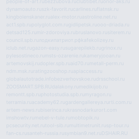
people-of-art.ru
bezzubova.ru
clubtibet.ru
orior-aks.ru
dynamoauto.ru
szk-favorit.ru
carlines.ru
flatnsk.ru
kingbolenskaner.ru
alex-motor.ru
astroline.net.ru
act1.spb.ru
polyglot.com.ru
gidlipetsk.ru
ooo-driada.ru
detsad125.ru
mir-zdoroviya.ru
bruslanovo.ru
siterem.ru
council.spb.ru
лодкипатриот.рф
kafekolizey.ru
iclub.net.ru
gazon-easy.ru
sugarepilekb.ru
grinox.ru
pylesostineco.ru
msts-ozarenie.ru
kameryjooan.ru
artemovskij.ru
dopler.spb.ru
aid70.ru
metall-perm.ru
ndm.msk.ru
ratingzooshop.ru
apiaccess.ru
globalautotrade.info
bezverhovskoe.ru
drsschool.ru
ZOOSMART.SPB.RU
dalakony.ru
medikijob.ru
remontt.spb.ru
photostudia.spb.ru
myragon.ru
terramia.ru
academy62.ru
gardengallereya.ru
rti.com.ru
artem-news.ru
biserinca.ru
krasnodarkurort.com
imshowtv.ru
mebel-v-tule.ru
mobtopik.ru
pcsecurity.net.ru
tool-sib.ru
multimetrunit.ru
sp-tour.ru
fan-cs.ru
santeh-russia.ru
symbian9.net.ru
DSHAIR.RU