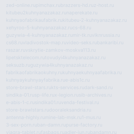
zed-online.ru
pimchax.ru
brazzers-hd.ru
z-host.ru
kitubeu2kuhnyanazakaz.ru
naperekate.ru
kuhnyaofabrikaufabrik.ru
kitubeu-2-kuhnyanazakaz.ru
xehyroo-5-kuhnyanazakaz.ru
cs-68.ru
guzywia-4-kuhnyanazakaz.ru
mir-tk.ru
vlknrussia.ru
cs68.ru
vladivostok-map.ru
video-seks.ru
bankaribi.ru
raszar.ru
vskrytie-zamkov-moskva113.ru
lipetsktelecom.ru
tovudyi4kuhnyanazakaz.ru
seksuzb.ru
guzywia4kuhnyanazakaz.ru
fabrikaofabrikaokuhny.ru
kuhnyaekuhnyaafabrika.ru
kuhnyaykuhnyayfabrika.ru
e-abis1c.ru
store-brawl-stars.ru
kts-services.ru
dark-sand.ru
sindika-01.ru
sp-life.ru
x-legion.ru
sib-archives.ru
e-abis-1-c.ru
sindika01.ru
venda-festival.ru
store-brawlstars.ru
dooraleksandria.ru
antenna-highly.ru
mine-lab-msk.ru
1-mus.ru
3-sex-porn.ru
ban-damn.ru
purse-factory.ru
viagra-tablet.ru
fasbags.ru
adler-jun.ru
bandamn.ru