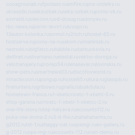
oooagrosnab.ru
fpodaso.ru
emfire.ru
pro-otdelky.ru
ukrasotki.ru
seksuzbek.ru
seks-uzbek.ru
porno-vk.ru
sovratili.ru
olecoon.ru
vd-dosug.ru
adonyev.ru
rbc-news.ru
porno-skvirt.ru
krospr.ru
13autor-kolonka.ru
sormol.ru
2rich.ru
hostel-65.ru
hostserve.ru
porno-na-russkom.ru
mishinlab.ru
neznobi.ru
bigfatcc.ru
habble.ru
starbucksvia.ru
delfinet.ru
silvernano.ru
elestal.ru
vektor-doroga.ru
velotrenajery.ru
pronso54.ru
lenasever.ru
lovinskix.ru
show-pets.ru
smartnews03.ru
discofoxworld.ru
miraclecoon.ru
pongup.ru
hostel65.ru
liura.ru
glasspb.ru
firehunters.ru
gribowo.ru
gnalis.ru
bulkitula.ru
hometown-france.ru
1-xbeticricetc-1-xbetti-5.ru
shop-garena.ru
cricetc-1-xbetr-1-xbetcc-2.ru
one-life-story.ru
top-halyava.ru
accounts112.ru
poka-vse-doma-2.ru
3-d-file.ru
hahahaharms.ru
g2012.ru
tst-1.ru
shaggy-cat.ru
opsmgr.ru
ev-gallery.ru
g-2012.ru
ops-mgr.ru
accounts-112.ru
csm-demo.ru