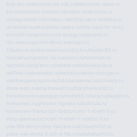
bud-em-znakomye.ru
a-cdc.ru
elektrostal-news.ru
korolevremont-market.ru
budem-znakomye.ru
oooagrosnab.ru
fpodaso.ru
emfire.ru
pro-otdelky.ru
ukrasotki.ru
seksuzbek.ru
seks-uzbek.ru
porno-vk.ru
sovratili.ru
olecoon.ru
vd-dosug.ru
adonyev.ru
rbc-news.ru
porno-skvirt.ru
krospr.ru
13autor-kolonka.ru
sormol.ru
2rich.ru
hostel-65.ru
hostserve.ru
porno-na-russkom.ru
mishinlab.ru
neznobi.ru
bigfatcc.ru
habble.ru
starbucksvia.ru
delfinet.ru
silvernano.ru
elestal.ru
vektor-doroga.ru
velotrenajery.ru
pronso54.ru
lenasever.ru
lovinskix.ru
show-pets.ru
smartnews03.ru
discofoxworld.ru
miraclecoon.ru
pongup.ru
hostel65.ru
liura.ru
glasspb.ru
firehunters.ru
gribowo.ru
gnalis.ru
bulkitula.ru
hometown-france.ru
1-xbeticricetc-1-xbetti-5.ru
shop-garena.ru
cricetc-1-xbetr-1-xbetcc-2.ru
one-life-story.ru
top-halyava.ru
accounts112.ru
poka-vse-doma-2.ru
3-d-file.ru
hahahaharms.ru