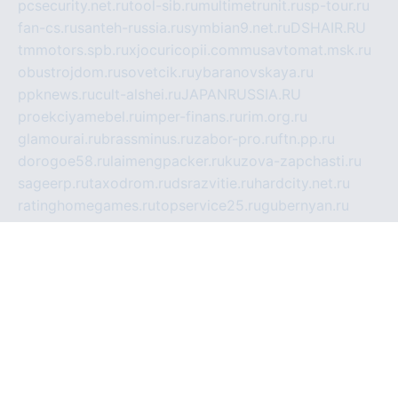
pcsecurity.net.ru
tool-sib.ru
multimetrunit.ru
sp-tour.ru
fan-cs.ru
santeh-russia.ru
symbian9.net.ru
DSHAIR.RU
tmmotors.spb.ru
xjocuricopii.com
musavtomat.msk.ru
obustrojdom.ru
sovetcik.ru
ybaranovskaya.ru
ppknews.ru
cult-alshei.ru
JAPANRUSSIA.RU
proekciyamebel.ru
imper-finans.ru
rim.org.ru
glamourai.ru
brassminus.ru
zabor-pro.ru
ftn.pp.ru
dorogoe58.ru
laimengpacker.ru
kuzova-zapchasti.ru
sageerp.ru
taxodrom.ru
dsrazvitie.ru
hardcity.net.ru
ratinghomegames.ru
topservice25.ru
gubernyan.ru
gtglasslined.ru
ii4.ru
tssport.spb.ru
andorra24.com
blackwallstreet.ru
oboimos.ru
optim-doors.com.ru
ikuch.ru
nycr.org.ru
npa21.ru
vremya-ch.spb.ru
desert000.ru
ivtorgi.ru
ifiori.ru
catalog-statei.ru
dcv.org.ru
spetsmaster174.ru
ipkameryhiseeu.ru
dum26.ru
ruspol.spb.ru
fr-opendp.ru
kam-solnyshko.ru
cheyenne-arapaho.ru
sevzapmetal.spb.ru
ted-lapidus.spb.ru
parasite-eliminator.ru