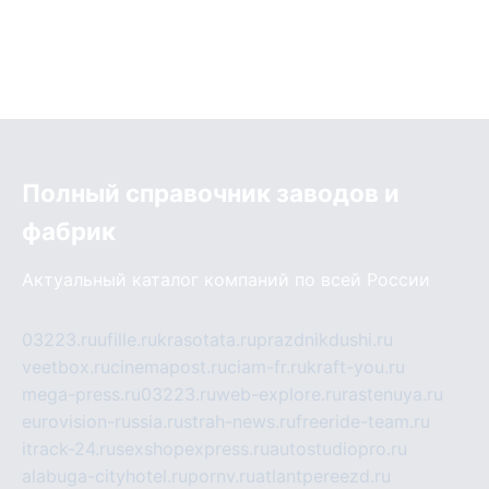
Полный справочник заводов и
фабрик
Актуальный каталог компаний по всей России
03223.ru
ufille.ru
krasotata.ru
prazdnikdushi.ru
veetbox.ru
cinemapost.ru
ciam-fr.ru
kraft-you.ru
mega-press.ru
03223.ru
web-explore.ru
rastenuya.ru
eurovision-russia.ru
strah-news.ru
freeride-team.ru
itrack-24.ru
sexshopexpress.ru
autostudiopro.ru
alabuga-cityhotel.ru
pornv.ru
atlantpereezd.ru