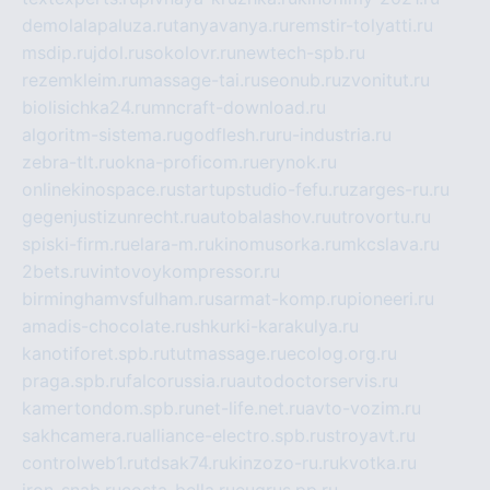
demolalapaluza.ru
tanyavanya.ru
remstir-tolyatti.ru
msdip.ru
jdol.ru
sokolovr.ru
newtech-spb.ru
rezemkleim.ru
massage-tai.ru
seonub.ru
zvonitut.ru
biolisichka24.ru
mncraft-download.ru
algoritm-sistema.ru
godflesh.ru
ru-industria.ru
zebra-tlt.ru
okna-proficom.ru
erynok.ru
onlinekinospace.ru
startupstudio-fefu.ru
zarges-ru.ru
gegenjustizunrecht.ru
autobalashov.ru
utrovortu.ru
spiski-firm.ru
elara-m.ru
kinomusorka.ru
mkcslava.ru
2bets.ru
vintovoykompressor.ru
birminghamvsfulham.ru
sarmat-komp.ru
pioneeri.ru
amadis-chocolate.ru
shkurki-karakulya.ru
kanotiforet.spb.ru
tutmassage.ru
ecolog.org.ru
praga.spb.ru
falcorussia.ru
autodoctorservis.ru
kamertondom.spb.ru
net-life.net.ru
avto-vozim.ru
sakhcamera.ru
alliance-electro.spb.ru
stroyavt.ru
controlweb1.ru
tdsak74.ru
kinzozo-ru.ru
kvotka.ru