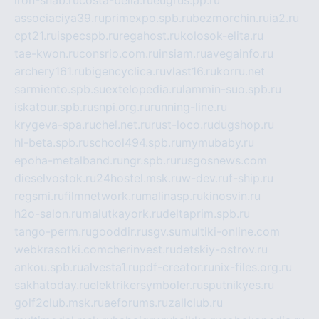
iron-snab.ru
costa-bella.ru
eugrus.pp.ru
associaciya39.ru
primexpo.spb.ru
bezmorchin.ru
ia2.ru
cpt21.ru
ispecspb.ru
regahost.ru
kolosok-elita.ru
tae-kwon.ru
consrio.com.ru
insiam.ru
avegainfo.ru
archery161.ru
bigencyclica.ru
vlast16.ru
korru.net
sarmiento.spb.su
extelopedia.ru
lammin-suo.spb.ru
iskatour.spb.ru
snpi.org.ru
running-line.ru
krygeva-spa.ru
chel.net.ru
rust-loco.ru
dugshop.ru
hl-beta.spb.ru
school494.spb.ru
mymubaby.ru
epoha-metalband.ru
ngr.spb.ru
rusgosnews.com
dieselvostok.ru
24hostel.msk.ru
w-dev.ru
f-ship.ru
regsmi.ru
filmnetwork.ru
malinasp.ru
kinosvin.ru
h2o-salon.ru
malutkayork.ru
deltaprim.spb.ru
tango-perm.ru
gooddir.ru
sgv.su
multiki-online.com
webkrasotki.com
cherinvest.ru
detskiy-ostrov.ru
ankou.spb.ru
alvesta1.ru
pdf-creator.ru
nix-files.org.ru
sakhatoday.ru
elektrikersymboler.ru
sputnikyes.ru
golf2club.msk.ru
aeforums.ru
zallclub.ru