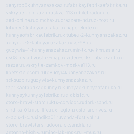
xehyroo5kuhnyanazakaz.ru
fabrikayfabrikaefabrika.ru
vskrytie-zamkov-moskva-113.ru
biletnadom.ru
zed-online.ru
pimchax.ru
brazzers-hd.ru
z-host.ru
kitubeu2kuhnyanazakaz.ru
naperekate.ru
kuhnyaofabrikaufabrik.ru
kitubeu-2-kuhnyanazakaz.ru
xehyroo-5-kuhnyanazakaz.ru
cs-68.ru
guzywia-4-kuhnyanazakaz.ru
mir-tk.ru
vlknrussia.ru
cs68.ru
vladivostok-map.ru
video-seks.ru
bankaribi.ru
raszar.ru
vskrytie-zamkov-moskva113.ru
lipetsktelecom.ru
tovudyi4kuhnyanazakaz.ru
seksuzb.ru
guzywia4kuhnyanazakaz.ru
fabrikaofabrikaokuhny.ru
kuhnyaekuhnyaafabrika.ru
kuhnyaykuhnyayfabrika.ru
e-abis1c.ru
store-brawl-stars.ru
kts-services.ru
dark-sand.ru
sindika-01.ru
sp-life.ru
x-legion.ru
sib-archives.ru
e-abis-1-c.ru
sindika01.ru
venda-festival.ru
store-brawlstars.ru
dooraleksandria.ru
antenna-highly.ru
mine-lab-msk.ru
1-mus.ru