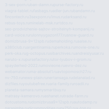
3-sex-porn.ru
ban-damn.ru
purse-factory.ru
viagra-tablet.ru
fasbags.ru
adler-jun.ru
bandamn.ru
fincontech.ru
3sexporn.ru
1mus.ru
darksand.ru
rebus-toys.ru
minelab-msk.ru
rtdco.ru
seo-prodvizhenie-sajtov-stroitelnyh-kompanij.ru
card-voice.ru
rulonnyygazon177.ru
snow-guard.ru
domizbrusa-9x12spb.ru
demaholding.ru
aalse.ru
a380club.ru
argentinamia.ru
perkoka.ru
movie-one.ru
perk-oka.ru
g-octopus.ru
sibarchives.ru
andreislyusar.ru
naruto-x.ru
pursefactory.ru
tor-lyubov-i-grom.ru
spayderhed-2022.ru
movieone.ru
evro-dez.ru
webamator.ru
ma-absolut1.ru
avtopomosch27.ru
nv-750.ru
news-plain.ru
nertansaga.ru
delanalad.ru
dizfiles.ru
youtubefree.ru
aria-family.ru
roadli.ru
planeta-samara.ru
mysmartbuy.ru
matrasy-kemerovo.ru
ashanet.ru
trade-farm.ru
dotcustoms.ru
domizbrusa9x12spb.ru
autodamp.ru
narasimha.ru
djcommodities.ru
nv750.ru
x-ton.ru