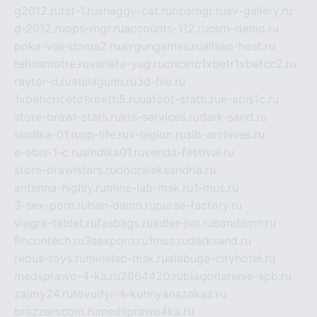
g2012.ru
tst-1.ru
shaggy-cat.ru
opsmgr.ru
ev-gallery.ru
g-2012.ru
ops-mgr.ru
accounts-112.ru
csm-demo.ru
poka-vse-doma2.ru
airgungames.ru
allseo-host.ru
tehosmotre.ru
varieta-yug.ru
cricetc1xbetr1xbetcc2.ru
raytor-d.ru
atillagunn.ru
3d-file.ru
1xbeticricetc1xbetti5.ru
uafoot-statti.ru
e-abis1c.ru
store-brawl-stars.ru
kts-services.ru
dark-sand.ru
sindika-01.ru
sp-life.ru
x-legion.ru
sib-archives.ru
e-abis-1-c.ru
sindika01.ru
venda-festival.ru
store-brawlstars.ru
dooraleksandria.ru
antenna-highly.ru
mine-lab-msk.ru
1-mus.ru
3-sex-porn.ru
ban-damn.ru
purse-factory.ru
viagra-tablet.ru
fasbags.ru
adler-jun.ru
bandamn.ru
fincontech.ru
3sexporn.ru
1mus.ru
darksand.ru
rebus-toys.ru
minelab-msk.ru
alabuga-cityhotel.ru
medsprawo-4-ka.ru
2864420.ru
blagodarenie-spb.ru
zajmy24.ru
tovudyi-4-kuhnyanazakaz.ru
brazzerscom.ru
medsprawo4ka.ru