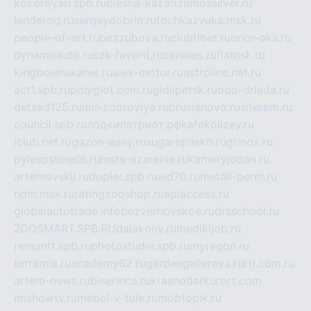
kokoroyari.spb.ru
blesna-kazan.ru
mossilver.ru
lenderoq.ru
sergeydobrin.ru
tochkazvuka.msk.ru
people-of-art.ru
bezzubova.ru
clubtibet.ru
orior-aks.ru
dynamoauto.ru
szk-favorit.ru
carlines.ru
flatnsk.ru
kingbolenskaner.ru
alex-motor.ru
astroline.net.ru
act1.spb.ru
polyglot.com.ru
gidlipetsk.ru
ooo-driada.ru
detsad125.ru
mir-zdoroviya.ru
bruslanovo.ru
siterem.ru
council.spb.ru
лодкипатриот.рф
kafekolizey.ru
iclub.net.ru
gazon-easy.ru
sugarepilekb.ru
grinox.ru
pylesostineco.ru
msts-ozarenie.ru
kameryjooan.ru
artemovskij.ru
dopler.spb.ru
aid70.ru
metall-perm.ru
ndm.msk.ru
ratingzooshop.ru
apiaccess.ru
globalautotrade.info
bezverhovskoe.ru
drsschool.ru
ZOOSMART.SPB.RU
dalakony.ru
medikijob.ru
remontt.spb.ru
photostudia.spb.ru
myragon.ru
terramia.ru
academy62.ru
gardengallereya.ru
rti.com.ru
artem-news.ru
biserinca.ru
krasnodarkurort.com
imshowtv.ru
mebel-v-tule.ru
mobtopik.ru