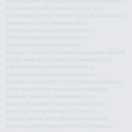
multimodal.msk.ru
habaigry.ru
haikko.ru
sobakopedia.ru
isz-fest.ru
ewnc.info
screensaver-clock.net.ru
volnav.spb.ru
comnat.ru
npf.net.ru
7bit.pp.ru
kalugatur.ru
tesiaes.ru
card.com.ru
kazanka.spb.ru
gildiya-kuznecov.ru
kameryboavision.ru
griffoncom.spb.ru
fabrika-emotsiy.ru
PARK-MATROSOVA.RU
agat.spb.ru
avtoyurist-moskva1.ru
hardware.org.ru
схема-авто.рф
dg-lab.ru
angrup.ru
recruiter.spb.ru
music8.spb.ru
krsk124.ru
kubok.spb.ru
romanofforex.ru
analitikaplus.ru
spyonline.ru
zosikamery.ru
sloboda-ural.pp.ru
AUTO-COM.SU
hohota.net
alimy.ru
online-z.com
aromat-vostoka.ru
otdelkaexp.ru
mobilvest.ru
bbd.net.ru
mebelshop.msk.ru
smp-forum.ru
bastion-td.ru
kosmoscreative.ru
avrmotors.ru
art-galadesign.ru
tiffany-c.ru
ecostep-samara.ru
d-p.spb.ru
галактика73.рф
sko.com.ru
davitamebel-spb.ru
fotsis.ru
tesiaes.ru