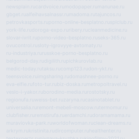
newsplain.ru
cardvoice.ru
modopaper.ru
manunae.ru
gbget.ru
alfeihavsalnassr.ru
madoma.ru
tajuncos.ru
petrovkasports.ru
porno-online-besplatno.ru
splclub.ru
york-life.ru
doroga-expo.ru
ribery.ru
cleanmedicine.ru
slovar-ivrit.ru
porno-video-besplatno.ru
seks-365.ru
ovucontrol.ru
sloty-igrovyye-avtomaty.ru
ru-industriya.ru
russkoe-porno-besplatno.ru
belgorod-day.ru
digilith.ru
pichkurovlab.ru
medic-today.ru
taksu.ru
comp123.ru
don-ykt.ru
teensvoice.ru
imgsharing.ru
domashnee-porno.ru
eva-elfie.ru
foto-tur.ru
biz-doska.ru
metropoltravel.ru
veslo-i-yakor.ru
borodino-media.ru
rostotsky.ru
regionufa.ru
weiss-bet.ru
zaryna.ru
casinotablet.ru
universalia.ru
remont-mebeli-moscow.ru
termomur.ru
clubfisher.ru
remstirufa.ru
erdamchi.ru
doramamama.ru
muraviovka-park.ru
worldofwoman.ru
clean-dreams.ru
arkrym.ru
kristinita.ru
dircomputer.ru
healthenter.ru
textexperts.ru
pivnaya-kruzhka.ru
kinofilmy-2021.ru