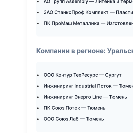
АО Групп Assembly — Литейка и тер
ЗАО СтанкоПроф Комплект — Пластик
ПК ПроМаш Металлика — Изготовлен
Компании в регионе: Ураль
ООО Контур ТехРесурс — Сургут
Инжиниринг Industrial Поток — Тюме
Инжиниринг Энерго Line — Тюмень
ПК Союз Поток — Тюмень
ООО Союз Лаб — Тюмень