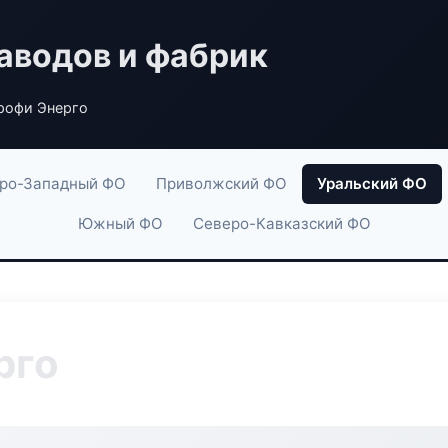
аводов и фабрик
рофи Энерго
ро-Западный ФО
Приволжский ФО
Уральский ФО
Южный ФО
Северо-Кавказский ФО
рго