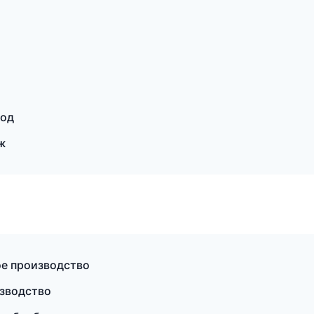
род
ж
ое производство
изводство