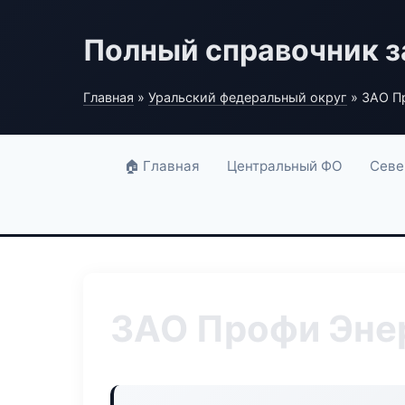
Полный справочник з
Главная
»
Уральский федеральный округ
» ЗАО П
🏠 Главная
Центральный ФО
Севе
ЗАО Профи Эне