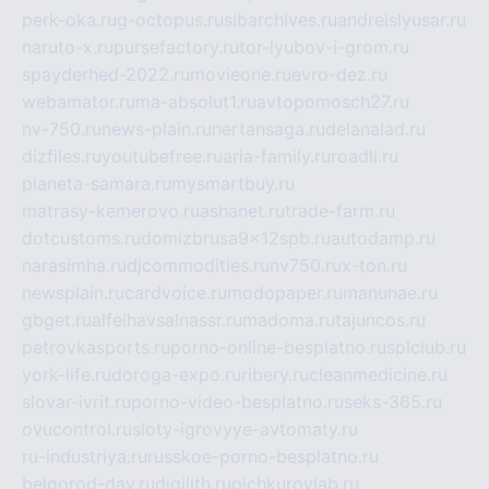
perk-oka.ru
g-octopus.ru
sibarchives.ru
andreislyusar.ru
naruto-x.ru
pursefactory.ru
tor-lyubov-i-grom.ru
spayderhed-2022.ru
movieone.ru
evro-dez.ru
webamator.ru
ma-absolut1.ru
avtopomosch27.ru
nv-750.ru
news-plain.ru
nertansaga.ru
delanalad.ru
dizfiles.ru
youtubefree.ru
aria-family.ru
roadli.ru
planeta-samara.ru
mysmartbuy.ru
matrasy-kemerovo.ru
ashanet.ru
trade-farm.ru
dotcustoms.ru
domizbrusa9x12spb.ru
autodamp.ru
narasimha.ru
djcommodities.ru
nv750.ru
x-ton.ru
newsplain.ru
cardvoice.ru
modopaper.ru
manunae.ru
gbget.ru
alfeihavsalnassr.ru
madoma.ru
tajuncos.ru
petrovkasports.ru
porno-online-besplatno.ru
splclub.ru
york-life.ru
doroga-expo.ru
ribery.ru
cleanmedicine.ru
slovar-ivrit.ru
porno-video-besplatno.ru
seks-365.ru
ovucontrol.ru
sloty-igrovyye-avtomaty.ru
ru-industriya.ru
russkoe-porno-besplatno.ru
belgorod-day.ru
digilith.ru
pichkurovlab.ru