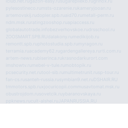
iclub.net.ru
gazon-easy.ru
sugarepilekb.ru
grinox.ru
pylesostineco.ru
msts-ozarenie.ru
kameryjooan.ru
artemovskij.ru
dopler.spb.ru
aid70.ru
metall-perm.ru
ndm.msk.ru
ratingzooshop.ru
apiaccess.ru
globalautotrade.info
bezverhovskoe.ru
drsschool.ru
ZOOSMART.SPB.RU
dalakony.ru
medikijob.ru
remontt.spb.ru
photostudia.spb.ru
myragon.ru
terramia.ru
academy62.ru
gardengallereya.ru
rti.com.ru
artem-news.ru
biserinca.ru
krasnodarkurort.com
imshowtv.ru
mebel-v-tule.ru
mobtopik.ru
pcsecurity.net.ru
tool-sib.ru
multimetrunit.ru
sp-tour.ru
fan-cs.ru
santeh-russia.ru
symbian9.net.ru
DSHAIR.RU
tmmotors.spb.ru
xjocuricopii.com
musavtomat.msk.ru
obustrojdom.ru
sovetcik.ru
ybaranovskaya.ru
ppknews.ru
cult-alshei.ru
JAPANRUSSIA.RU
proekciyamebel.ru
imper-finans.ru
rim.org.ru
glamourai.ru
brassminus.ru
zabor-pro.ru
ftn.pp.ru
dorogoe58.ru
laimengpacker.ru
kuzova-zapchasti.ru