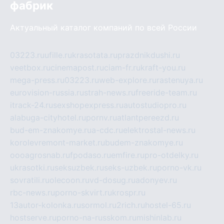
фабрик
Актуальный каталог компаний по всей России
03223.ru
ufille.ru
krasotata.ru
prazdnikdushi.ru
veetbox.ru
cinemapost.ru
ciam-fr.ru
kraft-you.ru
mega-press.ru
03223.ru
web-explore.ru
rastenuya.ru
eurovision-russia.ru
strah-news.ru
freeride-team.ru
itrack-24.ru
sexshopexpress.ru
autostudiopro.ru
alabuga-cityhotel.ru
pornv.ru
atlantpereezd.ru
bud-em-znakomye.ru
a-cdc.ru
elektrostal-news.ru
korolevremont-market.ru
budem-znakomye.ru
oooagrosnab.ru
fpodaso.ru
emfire.ru
pro-otdelky.ru
ukrasotki.ru
seksuzbek.ru
seks-uzbek.ru
porno-vk.ru
sovratili.ru
olecoon.ru
vd-dosug.ru
adonyev.ru
rbc-news.ru
porno-skvirt.ru
krospr.ru
13autor-kolonka.ru
sormol.ru
2rich.ru
hostel-65.ru
hostserve.ru
porno-na-russkom.ru
mishinlab.ru