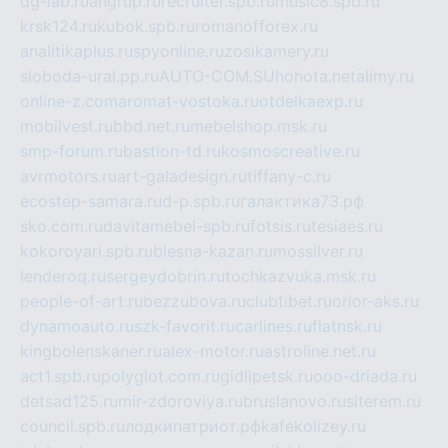
dg-lab.ru
angrup.ru
recruiter.spb.ru
music8.spb.ru
krsk124.ru
kubok.spb.ru
romanofforex.ru
analitikaplus.ru
spyonline.ru
zosikamery.ru
sloboda-ural.pp.ru
AUTO-COM.SU
hohota.net
alimy.ru
online-z.com
aromat-vostoka.ru
otdelkaexp.ru
mobilvest.ru
bbd.net.ru
mebelshop.msk.ru
smp-forum.ru
bastion-td.ru
kosmoscreative.ru
avrmotors.ru
art-galadesign.ru
tiffany-c.ru
ecostep-samara.ru
d-p.spb.ru
галактика73.рф
sko.com.ru
davitamebel-spb.ru
fotsis.ru
tesiaes.ru
kokoroyari.spb.ru
blesna-kazan.ru
mossilver.ru
lenderoq.ru
sergeydobrin.ru
tochkazvuka.msk.ru
people-of-art.ru
bezzubova.ru
clubtibet.ru
orior-aks.ru
dynamoauto.ru
szk-favorit.ru
carlines.ru
flatnsk.ru
kingbolenskaner.ru
alex-motor.ru
astroline.net.ru
act1.spb.ru
polyglot.com.ru
gidlipetsk.ru
ooo-driada.ru
detsad125.ru
mir-zdoroviya.ru
bruslanovo.ru
siterem.ru
council.spb.ru
лодкипатриот.рф
kafekolizey.ru