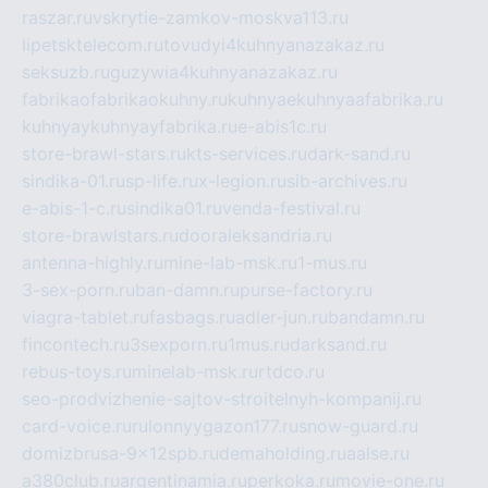
raszar.ru
vskrytie-zamkov-moskva113.ru
lipetsktelecom.ru
tovudyi4kuhnyanazakaz.ru
seksuzb.ru
guzywia4kuhnyanazakaz.ru
fabrikaofabrikaokuhny.ru
kuhnyaekuhnyaafabrika.ru
kuhnyaykuhnyayfabrika.ru
e-abis1c.ru
store-brawl-stars.ru
kts-services.ru
dark-sand.ru
sindika-01.ru
sp-life.ru
x-legion.ru
sib-archives.ru
e-abis-1-c.ru
sindika01.ru
venda-festival.ru
store-brawlstars.ru
dooraleksandria.ru
antenna-highly.ru
mine-lab-msk.ru
1-mus.ru
3-sex-porn.ru
ban-damn.ru
purse-factory.ru
viagra-tablet.ru
fasbags.ru
adler-jun.ru
bandamn.ru
fincontech.ru
3sexporn.ru
1mus.ru
darksand.ru
rebus-toys.ru
minelab-msk.ru
rtdco.ru
seo-prodvizhenie-sajtov-stroitelnyh-kompanij.ru
card-voice.ru
rulonnyygazon177.ru
snow-guard.ru
domizbrusa-9x12spb.ru
demaholding.ru
aalse.ru
a380club.ru
argentinamia.ru
perkoka.ru
movie-one.ru