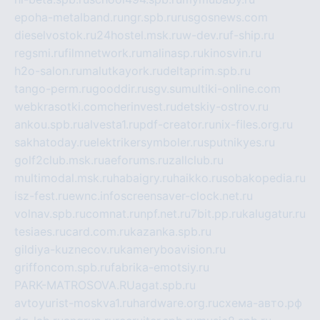
epoha-metalband.ru
ngr.spb.ru
rusgosnews.com
dieselvostok.ru
24hostel.msk.ru
w-dev.ru
f-ship.ru
regsmi.ru
filmnetwork.ru
malinasp.ru
kinosvin.ru
h2o-salon.ru
malutkayork.ru
deltaprim.spb.ru
tango-perm.ru
gooddir.ru
sgv.su
multiki-online.com
webkrasotki.com
cherinvest.ru
detskiy-ostrov.ru
ankou.spb.ru
alvesta1.ru
pdf-creator.ru
nix-files.org.ru
sakhatoday.ru
elektrikersymboler.ru
sputnikyes.ru
golf2club.msk.ru
aeforums.ru
zallclub.ru
multimodal.msk.ru
habaigry.ru
haikko.ru
sobakopedia.ru
isz-fest.ru
ewnc.info
screensaver-clock.net.ru
volnav.spb.ru
comnat.ru
npf.net.ru
7bit.pp.ru
kalugatur.ru
tesiaes.ru
card.com.ru
kazanka.spb.ru
gildiya-kuznecov.ru
kameryboavision.ru
griffoncom.spb.ru
fabrika-emotsiy.ru
PARK-MATROSOVA.RU
agat.spb.ru
avtoyurist-moskva1.ru
hardware.org.ru
схема-авто.рф