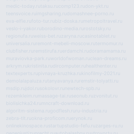
medic-today.ru
taksu.ru
comp123.ru
don-ykt.ru
teensvoice.ru
imgsharing.ru
domashnee-porno.ru
eva-elfie.ru
foto-tur.ru
biz-doska.ru
metropoltravel.ru
veslo-i-yakor.ru
borodino-media.ru
rostotsky.ru
regionufa.ru
weiss-bet.ru
zaryna.ru
casinotablet.ru
universalia.ru
remont-mebeli-moscow.ru
termomur.ru
clubfisher.ru
remstirufa.ru
erdamchi.ru
doramamama.ru
muraviovka-park.ru
worldofwoman.ru
clean-dreams.ru
arkrym.ru
kristinita.ru
dircomputer.ru
healthenter.ru
textexperts.ru
pivnaya-kruzhka.ru
kinofilmy-2021.ru
demolalapaluza.ru
tanyavanya.ru
remstir-tolyatti.ru
msdip.ru
jdol.ru
sokolovr.ru
newtech-spb.ru
rezemkleim.ru
massage-tai.ru
seonub.ru
zvonitut.ru
biolisichka24.ru
mncraft-download.ru
algoritm-sistema.ru
godflesh.ru
ru-industria.ru
zebra-tlt.ru
okna-proficom.ru
erynok.ru
onlinekinospace.ru
startupstudio-fefu.ru
zarges-ru.ru
gegenjustizunrecht.ru
autobalashov.ru
utrovortu.ru