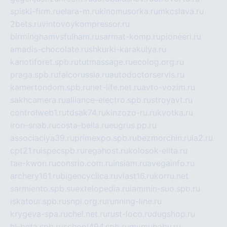
spiski-firm.ru
elara-m.ru
kinomusorka.ru
mkcslava.ru
2bets.ru
vintovoykompressor.ru
birminghamvsfulham.ru
sarmat-komp.ru
pioneeri.ru
amadis-chocolate.ru
shkurki-karakulya.ru
kanotiforet.spb.ru
tutmassage.ru
ecolog.org.ru
praga.spb.ru
falcorussia.ru
autodoctorservis.ru
kamertondom.spb.ru
net-life.net.ru
avto-vozim.ru
sakhcamera.ru
alliance-electro.spb.ru
stroyavt.ru
controlweb1.ru
tdsak74.ru
kinzozo-ru.ru
kvotka.ru
iron-snab.ru
costa-bella.ru
eugrus.pp.ru
associaciya39.ru
primexpo.spb.ru
bezmorchin.ru
ia2.ru
cpt21.ru
ispecspb.ru
regahost.ru
kolosok-elita.ru
tae-kwon.ru
consrio.com.ru
insiam.ru
avegainfo.ru
archery161.ru
bigencyclica.ru
vlast16.ru
korru.net
sarmiento.spb.su
extelopedia.ru
lammin-suo.spb.ru
iskatour.spb.ru
snpi.org.ru
running-line.ru
krygeva-spa.ru
chel.net.ru
rust-loco.ru
dugshop.ru
hl-beta.spb.ru
school494.spb.ru
mymubaby.ru