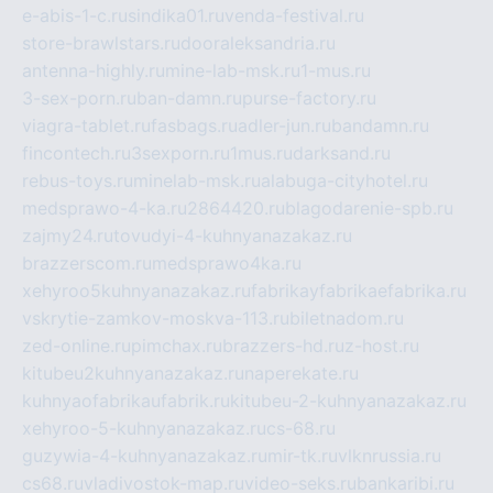
e-abis-1-c.ru
sindika01.ru
venda-festival.ru
store-brawlstars.ru
dooraleksandria.ru
antenna-highly.ru
mine-lab-msk.ru
1-mus.ru
3-sex-porn.ru
ban-damn.ru
purse-factory.ru
viagra-tablet.ru
fasbags.ru
adler-jun.ru
bandamn.ru
fincontech.ru
3sexporn.ru
1mus.ru
darksand.ru
rebus-toys.ru
minelab-msk.ru
alabuga-cityhotel.ru
medsprawo-4-ka.ru
2864420.ru
blagodarenie-spb.ru
zajmy24.ru
tovudyi-4-kuhnyanazakaz.ru
brazzerscom.ru
medsprawo4ka.ru
xehyroo5kuhnyanazakaz.ru
fabrikayfabrikaefabrika.ru
vskrytie-zamkov-moskva-113.ru
biletnadom.ru
zed-online.ru
pimchax.ru
brazzers-hd.ru
z-host.ru
kitubeu2kuhnyanazakaz.ru
naperekate.ru
kuhnyaofabrikaufabrik.ru
kitubeu-2-kuhnyanazakaz.ru
xehyroo-5-kuhnyanazakaz.ru
cs-68.ru
guzywia-4-kuhnyanazakaz.ru
mir-tk.ru
vlknrussia.ru
cs68.ru
vladivostok-map.ru
video-seks.ru
bankaribi.ru