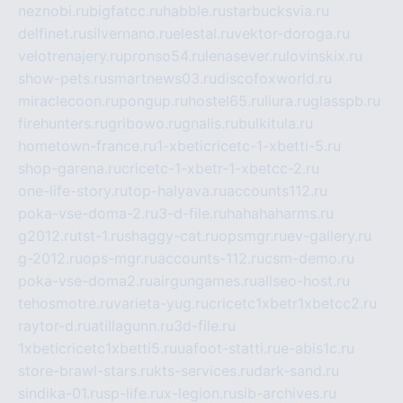
neznobi.ru
bigfatcc.ru
habble.ru
starbucksvia.ru
delfinet.ru
silvernano.ru
elestal.ru
vektor-doroga.ru
velotrenajery.ru
pronso54.ru
lenasever.ru
lovinskix.ru
show-pets.ru
smartnews03.ru
discofoxworld.ru
miraclecoon.ru
pongup.ru
hostel65.ru
liura.ru
glasspb.ru
firehunters.ru
gribowo.ru
gnalis.ru
bulkitula.ru
hometown-france.ru
1-xbeticricetc-1-xbetti-5.ru
shop-garena.ru
cricetc-1-xbetr-1-xbetcc-2.ru
one-life-story.ru
top-halyava.ru
accounts112.ru
poka-vse-doma-2.ru
3-d-file.ru
hahahaharms.ru
g2012.ru
tst-1.ru
shaggy-cat.ru
opsmgr.ru
ev-gallery.ru
g-2012.ru
ops-mgr.ru
accounts-112.ru
csm-demo.ru
poka-vse-doma2.ru
airgungames.ru
allseo-host.ru
tehosmotre.ru
varieta-yug.ru
cricetc1xbetr1xbetcc2.ru
raytor-d.ru
atillagunn.ru
3d-file.ru
1xbeticricetc1xbetti5.ru
uafoot-statti.ru
e-abis1c.ru
store-brawl-stars.ru
kts-services.ru
dark-sand.ru
sindika-01.ru
sp-life.ru
x-legion.ru
sib-archives.ru