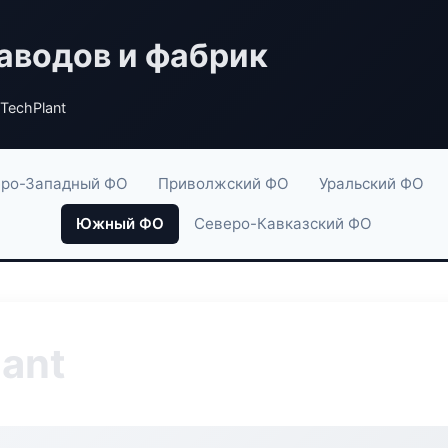
аводов и фабрик
TechPlant
ро-Западный ФО
Приволжский ФО
Уральский ФО
Южный ФО
Северо-Кавказский ФО
lant