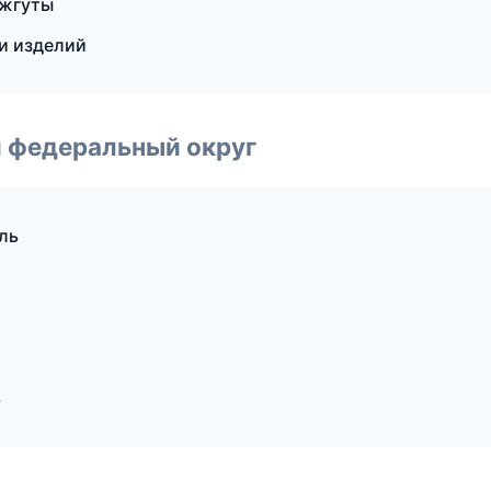
 жгуты
и изделий
 федеральный округ
ль
ь