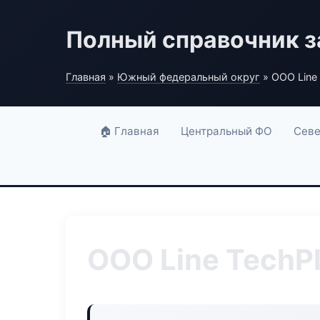
Полный справочник з
Главная
»
Южный федеральный округ
» ООО Line 
🏠 Главная
Центральный ФО
Севе
ООО Line TechP