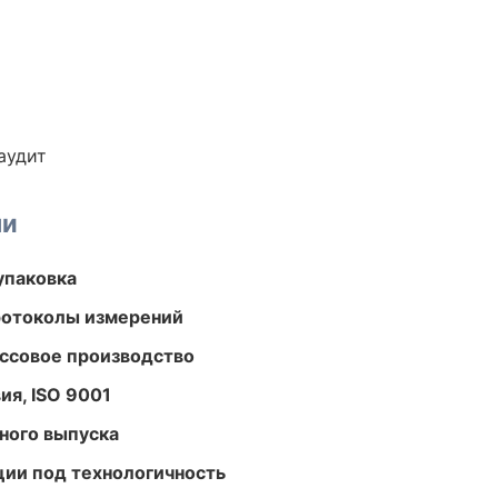
аудит
ми
упаковка
ротоколы измерений
ассовое производство
ия, ISO 9001
ного выпуска
ции под технологичность