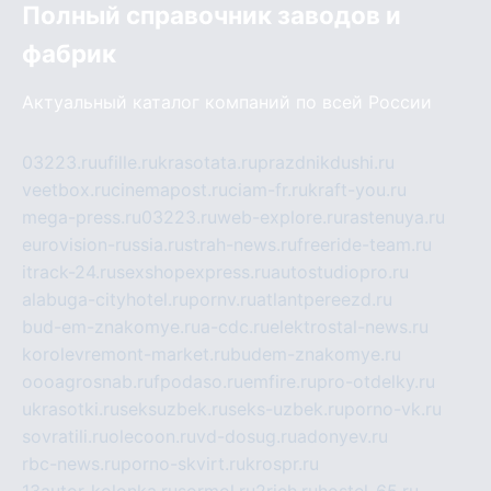
Полный справочник заводов и
фабрик
Актуальный каталог компаний по всей России
03223.ru
ufille.ru
krasotata.ru
prazdnikdushi.ru
veetbox.ru
cinemapost.ru
ciam-fr.ru
kraft-you.ru
mega-press.ru
03223.ru
web-explore.ru
rastenuya.ru
eurovision-russia.ru
strah-news.ru
freeride-team.ru
itrack-24.ru
sexshopexpress.ru
autostudiopro.ru
alabuga-cityhotel.ru
pornv.ru
atlantpereezd.ru
bud-em-znakomye.ru
a-cdc.ru
elektrostal-news.ru
korolevremont-market.ru
budem-znakomye.ru
oooagrosnab.ru
fpodaso.ru
emfire.ru
pro-otdelky.ru
ukrasotki.ru
seksuzbek.ru
seks-uzbek.ru
porno-vk.ru
sovratili.ru
olecoon.ru
vd-dosug.ru
adonyev.ru
rbc-news.ru
porno-skvirt.ru
krospr.ru