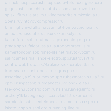
onlinekinospace.ru
startupstudio-fefu.ru
zarges-ru.ru
gegenjustizunrecht.ru
autobalashov.ru
utrovortu.ru
spiski-firm.ru
elara-m.ru
kinomusorka.ru
mkcslava.ru
2bets.ru
vintovoykompressor.ru
birminghamvsfulham.ru
sarmat-komp.ru
pioneeri.ru
amadis-chocolate.ru
shkurki-karakulya.ru
kanotiforet.spb.ru
tutmassage.ru
ecolog.org.ru
praga.spb.ru
falcorussia.ru
autodoctorservis.ru
kamertondom.spb.ru
net-life.net.ru
avto-vozim.ru
sakhcamera.ru
alliance-electro.spb.ru
stroyavt.ru
controlweb1.ru
tdsak74.ru
kinzozo-ru.ru
kvotka.ru
iron-snab.ru
costa-bella.ru
eugrus.pp.ru
associaciya39.ru
primexpo.spb.ru
bezmorchin.ru
ia2.ru
cpt21.ru
ispecspb.ru
regahost.ru
kolosok-elita.ru
tae-kwon.ru
consrio.com.ru
insiam.ru
avegainfo.ru
archery161.ru
bigencyclica.ru
vlast16.ru
korru.net
sarmiento.spb.su
extelopedia.ru
lammin-suo.spb.ru
iskatour.spb.ru
snpi.org.ru
running-line.ru