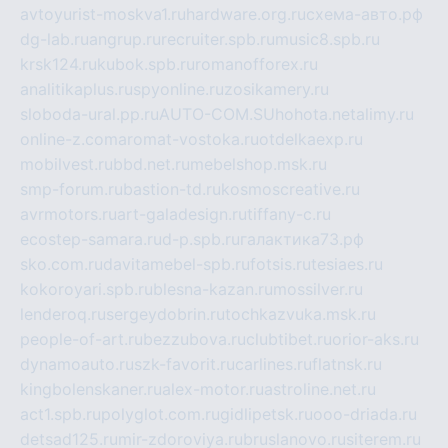
avtoyurist-moskva1.ru
hardware.org.ru
схема-авто.рф
dg-lab.ru
angrup.ru
recruiter.spb.ru
music8.spb.ru
krsk124.ru
kubok.spb.ru
romanofforex.ru
analitikaplus.ru
spyonline.ru
zosikamery.ru
sloboda-ural.pp.ru
AUTO-COM.SU
hohota.net
alimy.ru
online-z.com
aromat-vostoka.ru
otdelkaexp.ru
mobilvest.ru
bbd.net.ru
mebelshop.msk.ru
smp-forum.ru
bastion-td.ru
kosmoscreative.ru
avrmotors.ru
art-galadesign.ru
tiffany-c.ru
ecostep-samara.ru
d-p.spb.ru
галактика73.рф
sko.com.ru
davitamebel-spb.ru
fotsis.ru
tesiaes.ru
kokoroyari.spb.ru
blesna-kazan.ru
mossilver.ru
lenderoq.ru
sergeydobrin.ru
tochkazvuka.msk.ru
people-of-art.ru
bezzubova.ru
clubtibet.ru
orior-aks.ru
dynamoauto.ru
szk-favorit.ru
carlines.ru
flatnsk.ru
kingbolenskaner.ru
alex-motor.ru
astroline.net.ru
act1.spb.ru
polyglot.com.ru
gidlipetsk.ru
ooo-driada.ru
detsad125.ru
mir-zdoroviya.ru
bruslanovo.ru
siterem.ru