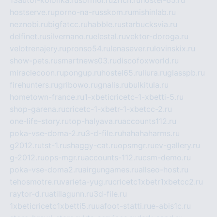
13autor-kolonka.ru
sormol.ru
2rich.ru
hostel-65.ru
hostserve.ru
porno-na-russkom.ru
mishinlab.ru
neznobi.ru
bigfatcc.ru
habble.ru
starbucksvia.ru
delfinet.ru
silvernano.ru
elestal.ru
vektor-doroga.ru
velotrenajery.ru
pronso54.ru
lenasever.ru
lovinskix.ru
show-pets.ru
smartnews03.ru
discofoxworld.ru
miraclecoon.ru
pongup.ru
hostel65.ru
liura.ru
glasspb.ru
firehunters.ru
gribowo.ru
gnalis.ru
bulkitula.ru
hometown-france.ru
1-xbeticricetc-1-xbetti-5.ru
shop-garena.ru
cricetc-1-xbetr-1-xbetcc-2.ru
one-life-story.ru
top-halyava.ru
accounts112.ru
poka-vse-doma-2.ru
3-d-file.ru
hahahaharms.ru
g2012.ru
tst-1.ru
shaggy-cat.ru
opsmgr.ru
ev-gallery.ru
g-2012.ru
ops-mgr.ru
accounts-112.ru
csm-demo.ru
poka-vse-doma2.ru
airgungames.ru
allseo-host.ru
tehosmotre.ru
varieta-yug.ru
cricetc1xbetr1xbetcc2.ru
raytor-d.ru
atillagunn.ru
3d-file.ru
1xbeticricetc1xbetti5.ru
uafoot-statti.ru
e-abis1c.ru