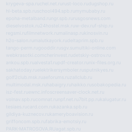
krygeva-spa.ru
chel.net.ru
rust-loco.ru
dugshop.ru
hl-beta.spb.ru
school494.spb.ru
mymubaby.ru
epoha-metalband.ru
ngr.spb.ru
rusgosnews.com
dieselvostok.ru
24hostel.msk.ru
w-dev.ru
f-ship.ru
regsmi.ru
filmnetwork.ru
malinasp.ru
kinosvin.ru
h2o-salon.ru
malutkayork.ru
deltaprim.spb.ru
tango-perm.ru
gooddir.ru
sgv.su
multiki-online.com
webkrasotki.com
cherinvest.ru
detskiy-ostrov.ru
ankou.spb.ru
alvesta1.ru
pdf-creator.ru
nix-files.org.ru
sakhatoday.ru
elektrikersymboler.ru
sputnikyes.ru
golf2club.msk.ru
aeforums.ru
zallclub.ru
multimodal.msk.ru
habaigry.ru
haikko.ru
sobakopedia.ru
isz-fest.ru
ewnc.info
screensaver-clock.net.ru
volnav.spb.ru
comnat.ru
npf.net.ru
7bit.pp.ru
kalugatur.ru
tesiaes.ru
card.com.ru
kazanka.spb.ru
gildiya-kuznecov.ru
kameryboavision.ru
griffoncom.spb.ru
fabrika-emotsiy.ru
PARK-MATROSOVA.RU
agat.spb.ru