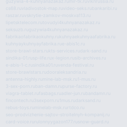
guzywia-4-kuhnyanazakaz.ru
mir-tk.ru
vlknrussia.ru
cs68.ru
vladivostok-map.ru
video-seks.ru
bankaribi.ru
raszar.ru
vskrytie-zamkov-moskva113.ru
lipetsktelecom.ru
tovudyi4kuhnyanazakaz.ru
seksuzb.ru
guzywia4kuhnyanazakaz.ru
fabrikaofabrikaokuhny.ru
kuhnyaekuhnyaafabrika.ru
kuhnyaykuhnyayfabrika.ru
e-abis1c.ru
store-brawl-stars.ru
kts-services.ru
dark-sand.ru
sindika-01.ru
sp-life.ru
x-legion.ru
sib-archives.ru
e-abis-1-c.ru
sindika01.ru
venda-festival.ru
store-brawlstars.ru
dooraleksandria.ru
antenna-highly.ru
mine-lab-msk.ru
1-mus.ru
3-sex-porn.ru
ban-damn.ru
purse-factory.ru
viagra-tablet.ru
fasbags.ru
adler-jun.ru
bandamn.ru
fincontech.ru
3sexporn.ru
1mus.ru
darksand.ru
rebus-toys.ru
minelab-msk.ru
rtdco.ru
seo-prodvizhenie-sajtov-stroitelnyh-kompanij.ru
card-voice.ru
rulonnyygazon177.ru
snow-guard.ru