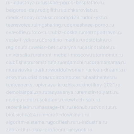
ru-industriya.ru
russkoe-porno-besplatno.ru
belgorod-day.ru
digilith.ru
pichkurovlab.ru
medic-today.ru
taksu.ru
comp123.ru
don-ykt.ru
teensvoice.ru
imgsharing.ru
domashnee-porno.ru
eva-elfie.ru
foto-tur.ru
biz-doska.ru
metropoltravel.ru
veslo-i-yakor.ru
borodino-media.ru
rostotsky.ru
regionufa.ru
weiss-bet.ru
zaryna.ru
casinotablet.ru
universalia.ru
remont-mebeli-moscow.ru
termomur.ru
clubfisher.ru
remstirufa.ru
erdamchi.ru
doramamama.ru
muraviovka-park.ru
worldofwoman.ru
clean-dreams.ru
arkrym.ru
kristinita.ru
dircomputer.ru
healthenter.ru
textexperts.ru
pivnaya-kruzhka.ru
kinofilmy-2021.ru
demolalapaluza.ru
tanyavanya.ru
remstir-tolyatti.ru
msdip.ru
jdol.ru
sokolovr.ru
newtech-spb.ru
rezemkleim.ru
massage-tai.ru
seonub.ru
zvonitut.ru
biolisichka24.ru
mncraft-download.ru
algoritm-sistema.ru
godflesh.ru
ru-industria.ru
zebra-tlt.ru
okna-proficom.ru
erynok.ru