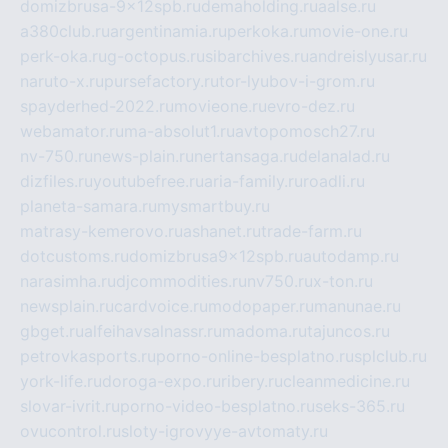
domizbrusa-9x12spb.ru
demaholding.ru
aalse.ru
a380club.ru
argentinamia.ru
perkoka.ru
movie-one.ru
perk-oka.ru
g-octopus.ru
sibarchives.ru
andreislyusar.ru
naruto-x.ru
pursefactory.ru
tor-lyubov-i-grom.ru
spayderhed-2022.ru
movieone.ru
evro-dez.ru
webamator.ru
ma-absolut1.ru
avtopomosch27.ru
nv-750.ru
news-plain.ru
nertansaga.ru
delanalad.ru
dizfiles.ru
youtubefree.ru
aria-family.ru
roadli.ru
planeta-samara.ru
mysmartbuy.ru
matrasy-kemerovo.ru
ashanet.ru
trade-farm.ru
dotcustoms.ru
domizbrusa9x12spb.ru
autodamp.ru
narasimha.ru
djcommodities.ru
nv750.ru
x-ton.ru
newsplain.ru
cardvoice.ru
modopaper.ru
manunae.ru
gbget.ru
alfeihavsalnassr.ru
madoma.ru
tajuncos.ru
petrovkasports.ru
porno-online-besplatno.ru
splclub.ru
york-life.ru
doroga-expo.ru
ribery.ru
cleanmedicine.ru
slovar-ivrit.ru
porno-video-besplatno.ru
seks-365.ru
ovucontrol.ru
sloty-igrovyye-avtomaty.ru