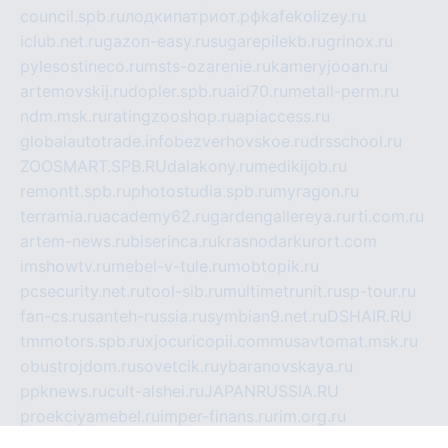
council.spb.ru
лодкипатриот.рф
kafekolizey.ru
iclub.net.ru
gazon-easy.ru
sugarepilekb.ru
grinox.ru
pylesostineco.ru
msts-ozarenie.ru
kameryjooan.ru
artemovskij.ru
dopler.spb.ru
aid70.ru
metall-perm.ru
ndm.msk.ru
ratingzooshop.ru
apiaccess.ru
globalautotrade.info
bezverhovskoe.ru
drsschool.ru
ZOOSMART.SPB.RU
dalakony.ru
medikijob.ru
remontt.spb.ru
photostudia.spb.ru
myragon.ru
terramia.ru
academy62.ru
gardengallereya.ru
rti.com.ru
artem-news.ru
biserinca.ru
krasnodarkurort.com
imshowtv.ru
mebel-v-tule.ru
mobtopik.ru
pcsecurity.net.ru
tool-sib.ru
multimetrunit.ru
sp-tour.ru
fan-cs.ru
santeh-russia.ru
symbian9.net.ru
DSHAIR.RU
tmmotors.spb.ru
xjocuricopii.com
musavtomat.msk.ru
obustrojdom.ru
sovetcik.ru
ybaranovskaya.ru
ppknews.ru
cult-alshei.ru
JAPANRUSSIA.RU
proekciyamebel.ru
imper-finans.ru
rim.org.ru
glamourai.ru
brassminus.ru
zabor-pro.ru
ftn.pp.ru