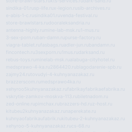
store-brawl-stars.ru
kts-services.ru
dark-sand.ru
sindika-01.ru
sp-life.ru
x-legion.ru
sib-archives.ru
e-abis-1-c.ru
sindika01.ru
venda-festival.ru
store-brawlstars.ru
dooraleksandria.ru
antenna-highly.ru
mine-lab-msk.ru
1-mus.ru
3-sex-porn.ru
ban-damn.ru
purse-factory.ru
viagra-tablet.ru
fasbags.ru
adler-jun.ru
bandamn.ru
fincontech.ru
3sexporn.ru
1mus.ru
darksand.ru
rebus-toys.ru
minelab-msk.ru
alabuga-cityhotel.ru
medsprawo-4-ka.ru
2864420.ru
blagodarenie-spb.ru
zajmy24.ru
tovudyi-4-kuhnyanazakaz.ru
brazzerscom.ru
medsprawo4ka.ru
xehyroo5kuhnyanazakaz.ru
fabrikayfabrikaefabrika.ru
vskrytie-zamkov-moskva-113.ru
biletnadom.ru
zed-online.ru
pimchax.ru
brazzers-hd.ru
z-host.ru
kitubeu2kuhnyanazakaz.ru
naperekate.ru
kuhnyaofabrikaufabrik.ru
kitubeu-2-kuhnyanazakaz.ru
xehyroo-5-kuhnyanazakaz.ru
cs-68.ru