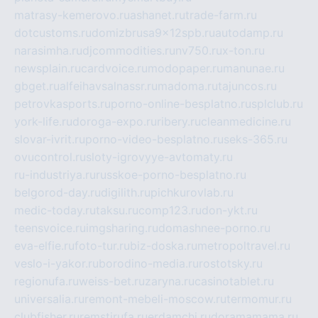
matrasy-kemerovo.ru
ashanet.ru
trade-farm.ru
dotcustoms.ru
domizbrusa9x12spb.ru
autodamp.ru
narasimha.ru
djcommodities.ru
nv750.ru
x-ton.ru
newsplain.ru
cardvoice.ru
modopaper.ru
manunae.ru
gbget.ru
alfeihavsalnassr.ru
madoma.ru
tajuncos.ru
petrovkasports.ru
porno-online-besplatno.ru
splclub.ru
york-life.ru
doroga-expo.ru
ribery.ru
cleanmedicine.ru
slovar-ivrit.ru
porno-video-besplatno.ru
seks-365.ru
ovucontrol.ru
sloty-igrovyye-avtomaty.ru
ru-industriya.ru
russkoe-porno-besplatno.ru
belgorod-day.ru
digilith.ru
pichkurovlab.ru
medic-today.ru
taksu.ru
comp123.ru
don-ykt.ru
teensvoice.ru
imgsharing.ru
domashnee-porno.ru
eva-elfie.ru
foto-tur.ru
biz-doska.ru
metropoltravel.ru
veslo-i-yakor.ru
borodino-media.ru
rostotsky.ru
regionufa.ru
weiss-bet.ru
zaryna.ru
casinotablet.ru
universalia.ru
remont-mebeli-moscow.ru
termomur.ru
clubfisher.ru
remstirufa.ru
erdamchi.ru
doramamama.ru