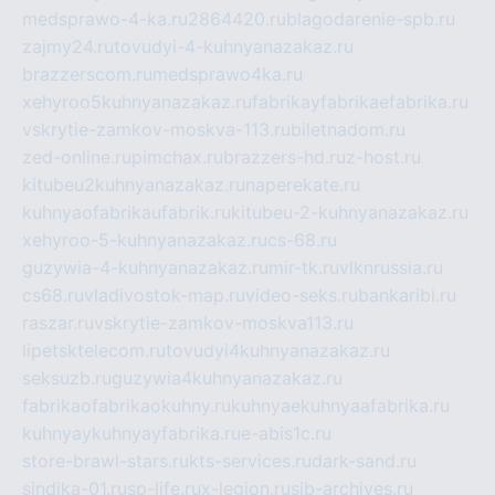
medsprawo-4-ka.ru
2864420.ru
blagodarenie-spb.ru
zajmy24.ru
tovudyi-4-kuhnyanazakaz.ru
brazzerscom.ru
medsprawo4ka.ru
xehyroo5kuhnyanazakaz.ru
fabrikayfabrikaefabrika.ru
vskrytie-zamkov-moskva-113.ru
biletnadom.ru
zed-online.ru
pimchax.ru
brazzers-hd.ru
z-host.ru
kitubeu2kuhnyanazakaz.ru
naperekate.ru
kuhnyaofabrikaufabrik.ru
kitubeu-2-kuhnyanazakaz.ru
xehyroo-5-kuhnyanazakaz.ru
cs-68.ru
guzywia-4-kuhnyanazakaz.ru
mir-tk.ru
vlknrussia.ru
cs68.ru
vladivostok-map.ru
video-seks.ru
bankaribi.ru
raszar.ru
vskrytie-zamkov-moskva113.ru
lipetsktelecom.ru
tovudyi4kuhnyanazakaz.ru
seksuzb.ru
guzywia4kuhnyanazakaz.ru
fabrikaofabrikaokuhny.ru
kuhnyaekuhnyaafabrika.ru
kuhnyaykuhnyayfabrika.ru
e-abis1c.ru
store-brawl-stars.ru
kts-services.ru
dark-sand.ru
sindika-01.ru
sp-life.ru
x-legion.ru
sib-archives.ru