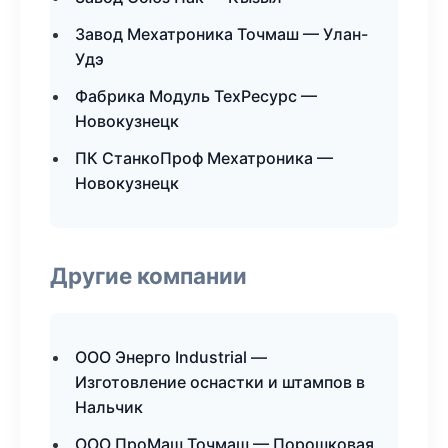
Завод Мехатроника Точмаш — Улан-
Удэ
Фабрика Модуль ТехРесурс —
Новокузнецк
ПК СтанкоПроф Мехатроника —
Новокузнецк
Другие компании
ООО Энерго Industrial —
Изготовление оснастки и штампов в
Нальчик
ООО ПроМаш Точмаш — Порошковая