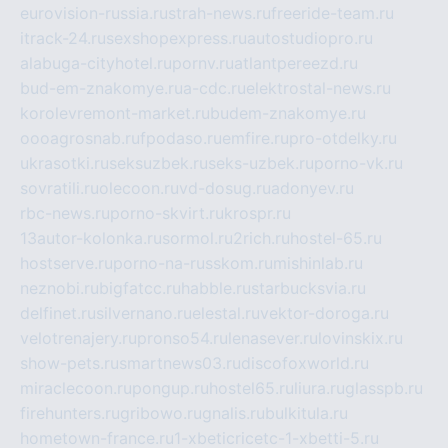
eurovision-russia.ru
strah-news.ru
freeride-team.ru
itrack-24.ru
sexshopexpress.ru
autostudiopro.ru
alabuga-cityhotel.ru
pornv.ru
atlantpereezd.ru
bud-em-znakomye.ru
a-cdc.ru
elektrostal-news.ru
korolevremont-market.ru
budem-znakomye.ru
oooagrosnab.ru
fpodaso.ru
emfire.ru
pro-otdelky.ru
ukrasotki.ru
seksuzbek.ru
seks-uzbek.ru
porno-vk.ru
sovratili.ru
olecoon.ru
vd-dosug.ru
adonyev.ru
rbc-news.ru
porno-skvirt.ru
krospr.ru
13autor-kolonka.ru
sormol.ru
2rich.ru
hostel-65.ru
hostserve.ru
porno-na-russkom.ru
mishinlab.ru
neznobi.ru
bigfatcc.ru
habble.ru
starbucksvia.ru
delfinet.ru
silvernano.ru
elestal.ru
vektor-doroga.ru
velotrenajery.ru
pronso54.ru
lenasever.ru
lovinskix.ru
show-pets.ru
smartnews03.ru
discofoxworld.ru
miraclecoon.ru
pongup.ru
hostel65.ru
liura.ru
glasspb.ru
firehunters.ru
gribowo.ru
gnalis.ru
bulkitula.ru
hometown-france.ru
1-xbeticricetc-1-xbetti-5.ru