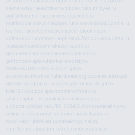
ankou.spb.ru
alvesta1.ru
pdf-creator.ru
nix-files.org.ru
sakhatoday.ru
elektrikersymboler.ru
sputnikyes.ru
golf2club.msk.ru
aeforums.ru
zallclub.ru
multimodal.msk.ru
habaigry.ru
haikko.ru
sobakopedia.ru
isz-fest.ru
ewnc.info
screensaver-clock.net.ru
volnav.spb.ru
comnat.ru
npf.net.ru
7bit.pp.ru
kalugatur.ru
tesiaes.ru
card.com.ru
kazanka.spb.ru
gildiya-kuznecov.ru
kameryboavision.ru
griffoncom.spb.ru
fabrika-emotsiy.ru
PARK-MATROSOVA.RU
agat.spb.ru
avtoyurist-moskva1.ru
hardware.org.ru
схема-авто.рф
dg-lab.ru
angrup.ru
recruiter.spb.ru
music8.spb.ru
krsk124.ru
kubok.spb.ru
romanofforex.ru
analitikaplus.ru
spyonline.ru
zosikamery.ru
sloboda-ural.pp.ru
AUTO-COM.SU
hohota.net
alimy.ru
online-z.com
aromat-vostoka.ru
otdelkaexp.ru
mobilvest.ru
bbd.net.ru
mebelshop.msk.ru
smp-forum.ru
bastion-td.ru
kosmoscreative.ru