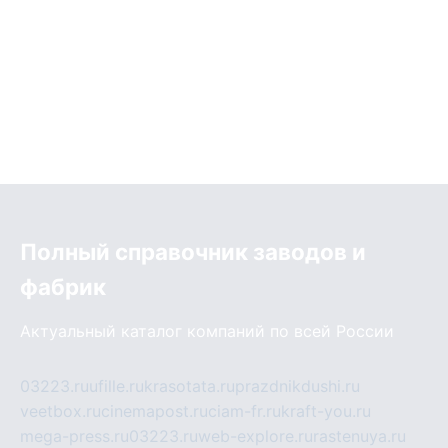
Полный справочник заводов и
фабрик
Актуальный каталог компаний по всей России
03223.ru
ufille.ru
krasotata.ru
prazdnikdushi.ru
veetbox.ru
cinemapost.ru
ciam-fr.ru
kraft-you.ru
mega-press.ru
03223.ru
web-explore.ru
rastenuya.ru