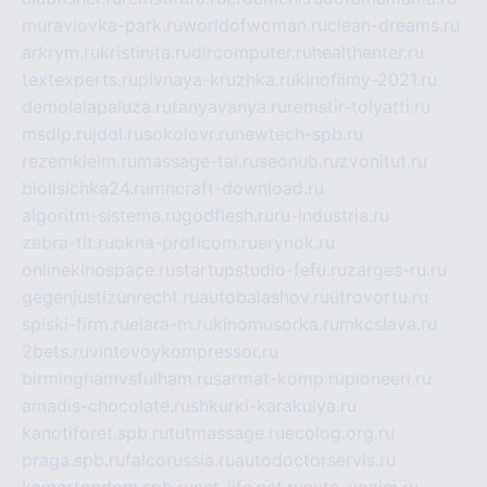
muraviovka-park.ru
worldofwoman.ru
clean-dreams.ru
arkrym.ru
kristinita.ru
dircomputer.ru
healthenter.ru
textexperts.ru
pivnaya-kruzhka.ru
kinofilmy-2021.ru
demolalapaluza.ru
tanyavanya.ru
remstir-tolyatti.ru
msdip.ru
jdol.ru
sokolovr.ru
newtech-spb.ru
rezemkleim.ru
massage-tai.ru
seonub.ru
zvonitut.ru
biolisichka24.ru
mncraft-download.ru
algoritm-sistema.ru
godflesh.ru
ru-industria.ru
zebra-tlt.ru
okna-proficom.ru
erynok.ru
onlinekinospace.ru
startupstudio-fefu.ru
zarges-ru.ru
gegenjustizunrecht.ru
autobalashov.ru
utrovortu.ru
spiski-firm.ru
elara-m.ru
kinomusorka.ru
mkcslava.ru
2bets.ru
vintovoykompressor.ru
birminghamvsfulham.ru
sarmat-komp.ru
pioneeri.ru
amadis-chocolate.ru
shkurki-karakulya.ru
kanotiforet.spb.ru
tutmassage.ru
ecolog.org.ru
praga.spb.ru
falcorussia.ru
autodoctorservis.ru
kamertondom.spb.ru
net-life.net.ru
avto-vozim.ru