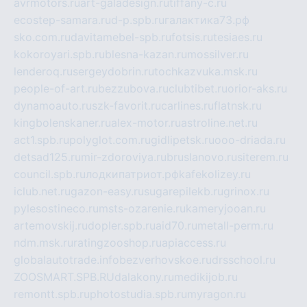
avrmotors.ru
art-galadesign.ru
tiffany-c.ru
ecostep-samara.ru
d-p.spb.ru
галактика73.рф
sko.com.ru
davitamebel-spb.ru
fotsis.ru
tesiaes.ru
kokoroyari.spb.ru
blesna-kazan.ru
mossilver.ru
lenderoq.ru
sergeydobrin.ru
tochkazvuka.msk.ru
people-of-art.ru
bezzubova.ru
clubtibet.ru
orior-aks.ru
dynamoauto.ru
szk-favorit.ru
carlines.ru
flatnsk.ru
kingbolenskaner.ru
alex-motor.ru
astroline.net.ru
act1.spb.ru
polyglot.com.ru
gidlipetsk.ru
ooo-driada.ru
detsad125.ru
mir-zdoroviya.ru
bruslanovo.ru
siterem.ru
council.spb.ru
лодкипатриот.рф
kafekolizey.ru
iclub.net.ru
gazon-easy.ru
sugarepilekb.ru
grinox.ru
pylesostineco.ru
msts-ozarenie.ru
kameryjooan.ru
artemovskij.ru
dopler.spb.ru
aid70.ru
metall-perm.ru
ndm.msk.ru
ratingzooshop.ru
apiaccess.ru
globalautotrade.info
bezverhovskoe.ru
drsschool.ru
ZOOSMART.SPB.RU
dalakony.ru
medikijob.ru
remontt.spb.ru
photostudia.spb.ru
myragon.ru