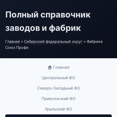
Полный справочник
заводов и фабрик
Главная
»
Сибирский федеральный округ
» Фабрика
Союз Профи
🏠 Главная
Центральный ФО
Северо-Западный ФО
Приволжский ФО
Уральский ФО