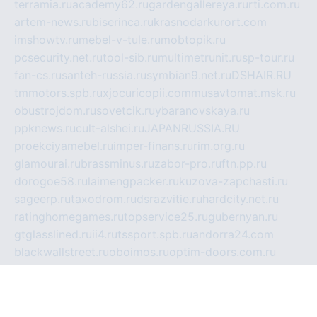
terramia.ru
academy62.ru
gardengallereya.ru
rti.com.ru
artem-news.ru
biserinca.ru
krasnodarkurort.com
imshowtv.ru
mebel-v-tule.ru
mobtopik.ru
pcsecurity.net.ru
tool-sib.ru
multimetrunit.ru
sp-tour.ru
fan-cs.ru
santeh-russia.ru
symbian9.net.ru
DSHAIR.RU
tmmotors.spb.ru
xjocuricopii.com
musavtomat.msk.ru
obustrojdom.ru
sovetcik.ru
ybaranovskaya.ru
ppknews.ru
cult-alshei.ru
JAPANRUSSIA.RU
proekciyamebel.ru
imper-finans.ru
rim.org.ru
glamourai.ru
brassminus.ru
zabor-pro.ru
ftn.pp.ru
dorogoe58.ru
laimengpacker.ru
kuzova-zapchasti.ru
sageerp.ru
taxodrom.ru
dsrazvitie.ru
hardcity.net.ru
ratinghomegames.ru
topservice25.ru
gubernyan.ru
gtglasslined.ru
ii4.ru
tssport.spb.ru
andorra24.com
blackwallstreet.ru
oboimos.ru
optim-doors.com.ru
ikuch.ru
nycr.org.ru
npa21.ru
vremya-ch.spb.ru
desert000.ru
ivtorgi.ru
ifiori.ru
catalog-statei.ru
dcv.org.ru
spetsmaster174.ru
ipkameryhiseeu.ru