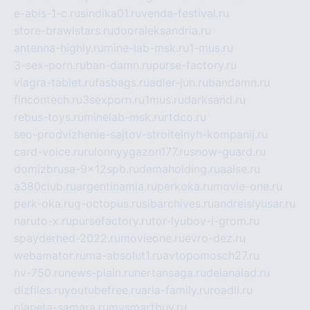
e-abis-1-c.ru
sindika01.ru
venda-festival.ru
store-brawlstars.ru
dooraleksandria.ru
antenna-highly.ru
mine-lab-msk.ru
1-mus.ru
3-sex-porn.ru
ban-damn.ru
purse-factory.ru
viagra-tablet.ru
fasbags.ru
adler-jun.ru
bandamn.ru
fincontech.ru
3sexporn.ru
1mus.ru
darksand.ru
rebus-toys.ru
minelab-msk.ru
rtdco.ru
seo-prodvizhenie-sajtov-stroitelnyh-kompanij.ru
card-voice.ru
rulonnyygazon177.ru
snow-guard.ru
domizbrusa-9x12spb.ru
demaholding.ru
aalse.ru
a380club.ru
argentinamia.ru
perkoka.ru
movie-one.ru
perk-oka.ru
g-octopus.ru
sibarchives.ru
andreislyusar.ru
naruto-x.ru
pursefactory.ru
tor-lyubov-i-grom.ru
spayderhed-2022.ru
movieone.ru
evro-dez.ru
webamator.ru
ma-absolut1.ru
avtopomosch27.ru
nv-750.ru
news-plain.ru
nertansaga.ru
delanalad.ru
dizfiles.ru
youtubefree.ru
aria-family.ru
roadli.ru
planeta-samara.ru
mysmartbuy.ru