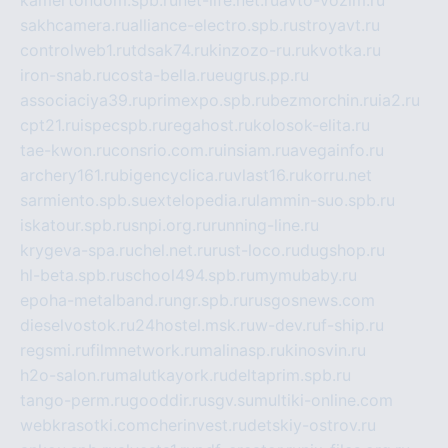
sakhcamera.ru
alliance-electro.spb.ru
stroyavt.ru
controlweb1.ru
tdsak74.ru
kinzozo-ru.ru
kvotka.ru
iron-snab.ru
costa-bella.ru
eugrus.pp.ru
associaciya39.ru
primexpo.spb.ru
bezmorchin.ru
ia2.ru
cpt21.ru
ispecspb.ru
regahost.ru
kolosok-elita.ru
tae-kwon.ru
consrio.com.ru
insiam.ru
avegainfo.ru
archery161.ru
bigencyclica.ru
vlast16.ru
korru.net
sarmiento.spb.su
extelopedia.ru
lammin-suo.spb.ru
iskatour.spb.ru
snpi.org.ru
running-line.ru
krygeva-spa.ru
chel.net.ru
rust-loco.ru
dugshop.ru
hl-beta.spb.ru
school494.spb.ru
mymubaby.ru
epoha-metalband.ru
ngr.spb.ru
rusgosnews.com
dieselvostok.ru
24hostel.msk.ru
w-dev.ru
f-ship.ru
regsmi.ru
filmnetwork.ru
malinasp.ru
kinosvin.ru
h2o-salon.ru
malutkayork.ru
deltaprim.spb.ru
tango-perm.ru
gooddir.ru
sgv.su
multiki-online.com
webkrasotki.com
cherinvest.ru
detskiy-ostrov.ru