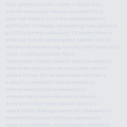
shop-garena.ru
cricetc-1-xbetr-1-xbetcc-2.ru
one-life-story.ru
top-halyava.ru
accounts112.ru
poka-vse-doma-2.ru
3-d-file.ru
hahahaharms.ru
g2012.ru
tst-1.ru
shaggy-cat.ru
opsmgr.ru
ev-gallery.ru
g-2012.ru
ops-mgr.ru
accounts-112.ru
csm-demo.ru
poka-vse-doma2.ru
airgungames.ru
allseo-host.ru
tehosmotre.ru
varieta-yug.ru
cricetc1xbetr1xbetcc2.ru
raytor-d.ru
atillagunn.ru
3d-file.ru
1xbeticricetc1xbetti5.ru
uafoot-statti.ru
e-abis1c.ru
store-brawl-stars.ru
kts-services.ru
dark-sand.ru
sindika-01.ru
sp-life.ru
x-legion.ru
sib-archives.ru
e-abis-1-c.ru
sindika01.ru
venda-festival.ru
store-brawlstars.ru
dooraleksandria.ru
antenna-highly.ru
mine-lab-msk.ru
1-mus.ru
3-sex-porn.ru
ban-damn.ru
purse-factory.ru
viagra-tablet.ru
fasbags.ru
adler-jun.ru
bandamn.ru
fincontech.ru
3sexporn.ru
1mus.ru
darksand.ru
rebus-toys.ru
minelab-msk.ru
alabuga-cityhotel.ru