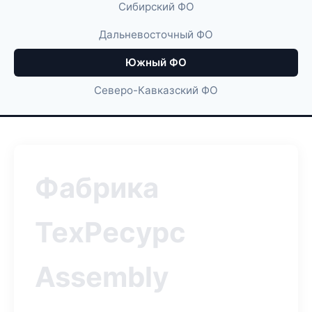
Сибирский ФО
Дальневосточный ФО
Южный ФО
Северо-Кавказский ФО
Фабрика
ТехРесурс
Assembly