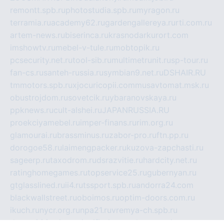
remontt.spb.ru
photostudia.spb.ru
myragon.ru
terramia.ru
academy62.ru
gardengallereya.ru
rti.com.ru
artem-news.ru
biserinca.ru
krasnodarkurort.com
imshowtv.ru
mebel-v-tule.ru
mobtopik.ru
pcsecurity.net.ru
tool-sib.ru
multimetrunit.ru
sp-tour.ru
fan-cs.ru
santeh-russia.ru
symbian9.net.ru
DSHAIR.RU
tmmotors.spb.ru
xjocuricopii.com
musavtomat.msk.ru
obustrojdom.ru
sovetcik.ru
ybaranovskaya.ru
ppknews.ru
cult-alshei.ru
JAPANRUSSIA.RU
proekciyamebel.ru
imper-finans.ru
rim.org.ru
glamourai.ru
brassminus.ru
zabor-pro.ru
ftn.pp.ru
dorogoe58.ru
laimengpacker.ru
kuzova-zapchasti.ru
sageerp.ru
taxodrom.ru
dsrazvitie.ru
hardcity.net.ru
ratinghomegames.ru
topservice25.ru
gubernyan.ru
gtglasslined.ru
ii4.ru
tssport.spb.ru
andorra24.com
blackwallstreet.ru
oboimos.ru
optim-doors.com.ru
ikuch.ru
nycr.org.ru
npa21.ru
vremya-ch.spb.ru
desert000.ru
ivtorgi.ru
ifiori.ru
catalog-statei.ru