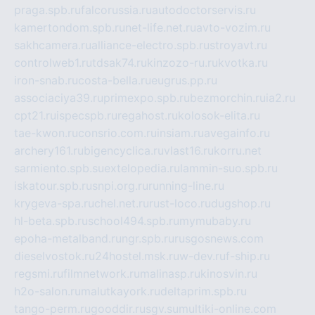
praga.spb.ru
falcorussia.ru
autodoctorservis.ru
kamertondom.spb.ru
net-life.net.ru
avto-vozim.ru
sakhcamera.ru
alliance-electro.spb.ru
stroyavt.ru
controlweb1.ru
tdsak74.ru
kinzozo-ru.ru
kvotka.ru
iron-snab.ru
costa-bella.ru
eugrus.pp.ru
associaciya39.ru
primexpo.spb.ru
bezmorchin.ru
ia2.ru
cpt21.ru
ispecspb.ru
regahost.ru
kolosok-elita.ru
tae-kwon.ru
consrio.com.ru
insiam.ru
avegainfo.ru
archery161.ru
bigencyclica.ru
vlast16.ru
korru.net
sarmiento.spb.su
extelopedia.ru
lammin-suo.spb.ru
iskatour.spb.ru
snpi.org.ru
running-line.ru
krygeva-spa.ru
chel.net.ru
rust-loco.ru
dugshop.ru
hl-beta.spb.ru
school494.spb.ru
mymubaby.ru
epoha-metalband.ru
ngr.spb.ru
rusgosnews.com
dieselvostok.ru
24hostel.msk.ru
w-dev.ru
f-ship.ru
regsmi.ru
filmnetwork.ru
malinasp.ru
kinosvin.ru
h2o-salon.ru
malutkayork.ru
deltaprim.spb.ru
tango-perm.ru
gooddir.ru
sgv.su
multiki-online.com