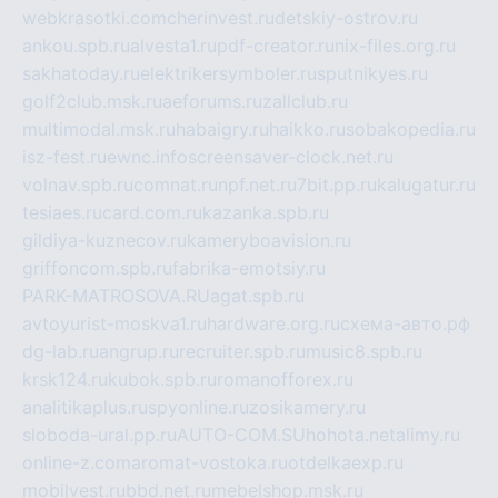
webkrasotki.com
cherinvest.ru
detskiy-ostrov.ru
ankou.spb.ru
alvesta1.ru
pdf-creator.ru
nix-files.org.ru
sakhatoday.ru
elektrikersymboler.ru
sputnikyes.ru
golf2club.msk.ru
aeforums.ru
zallclub.ru
multimodal.msk.ru
habaigry.ru
haikko.ru
sobakopedia.ru
isz-fest.ru
ewnc.info
screensaver-clock.net.ru
volnav.spb.ru
comnat.ru
npf.net.ru
7bit.pp.ru
kalugatur.ru
tesiaes.ru
card.com.ru
kazanka.spb.ru
gildiya-kuznecov.ru
kameryboavision.ru
griffoncom.spb.ru
fabrika-emotsiy.ru
PARK-MATROSOVA.RU
agat.spb.ru
avtoyurist-moskva1.ru
hardware.org.ru
схема-авто.рф
dg-lab.ru
angrup.ru
recruiter.spb.ru
music8.spb.ru
krsk124.ru
kubok.spb.ru
romanofforex.ru
analitikaplus.ru
spyonline.ru
zosikamery.ru
sloboda-ural.pp.ru
AUTO-COM.SU
hohota.net
alimy.ru
online-z.com
aromat-vostoka.ru
otdelkaexp.ru
mobilvest.ru
bbd.net.ru
mebelshop.msk.ru