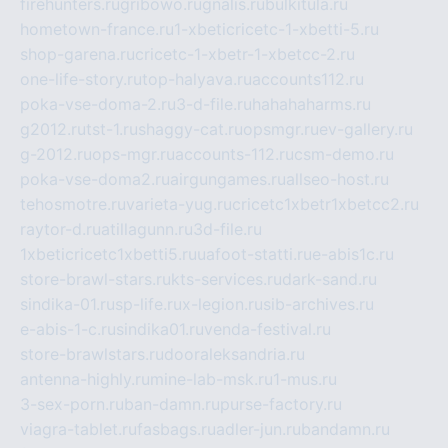
firehunters.ru
gribowo.ru
gnalis.ru
bulkitula.ru
hometown-france.ru
1-xbeticricetc-1-xbetti-5.ru
shop-garena.ru
cricetc-1-xbetr-1-xbetcc-2.ru
one-life-story.ru
top-halyava.ru
accounts112.ru
poka-vse-doma-2.ru
3-d-file.ru
hahahaharms.ru
g2012.ru
tst-1.ru
shaggy-cat.ru
opsmgr.ru
ev-gallery.ru
g-2012.ru
ops-mgr.ru
accounts-112.ru
csm-demo.ru
poka-vse-doma2.ru
airgungames.ru
allseo-host.ru
tehosmotre.ru
varieta-yug.ru
cricetc1xbetr1xbetcc2.ru
raytor-d.ru
atillagunn.ru
3d-file.ru
1xbeticricetc1xbetti5.ru
uafoot-statti.ru
e-abis1c.ru
store-brawl-stars.ru
kts-services.ru
dark-sand.ru
sindika-01.ru
sp-life.ru
x-legion.ru
sib-archives.ru
e-abis-1-c.ru
sindika01.ru
venda-festival.ru
store-brawlstars.ru
dooraleksandria.ru
antenna-highly.ru
mine-lab-msk.ru
1-mus.ru
3-sex-porn.ru
ban-damn.ru
purse-factory.ru
viagra-tablet.ru
fasbags.ru
adler-jun.ru
bandamn.ru