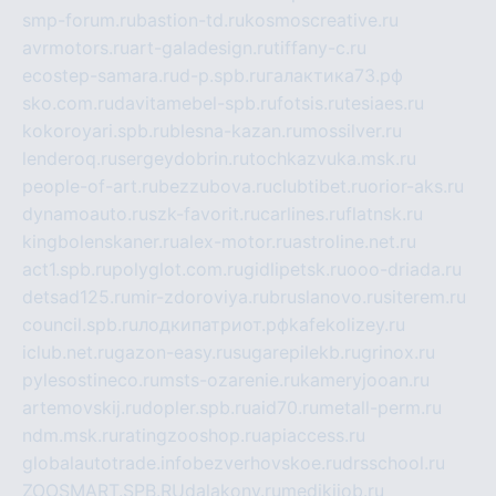
smp-forum.ru
bastion-td.ru
kosmoscreative.ru
avrmotors.ru
art-galadesign.ru
tiffany-c.ru
ecostep-samara.ru
d-p.spb.ru
галактика73.рф
sko.com.ru
davitamebel-spb.ru
fotsis.ru
tesiaes.ru
kokoroyari.spb.ru
blesna-kazan.ru
mossilver.ru
lenderoq.ru
sergeydobrin.ru
tochkazvuka.msk.ru
people-of-art.ru
bezzubova.ru
clubtibet.ru
orior-aks.ru
dynamoauto.ru
szk-favorit.ru
carlines.ru
flatnsk.ru
kingbolenskaner.ru
alex-motor.ru
astroline.net.ru
act1.spb.ru
polyglot.com.ru
gidlipetsk.ru
ooo-driada.ru
detsad125.ru
mir-zdoroviya.ru
bruslanovo.ru
siterem.ru
council.spb.ru
лодкипатриот.рф
kafekolizey.ru
iclub.net.ru
gazon-easy.ru
sugarepilekb.ru
grinox.ru
pylesostineco.ru
msts-ozarenie.ru
kameryjooan.ru
artemovskij.ru
dopler.spb.ru
aid70.ru
metall-perm.ru
ndm.msk.ru
ratingzooshop.ru
apiaccess.ru
globalautotrade.info
bezverhovskoe.ru
drsschool.ru
ZOOSMART.SPB.RU
dalakony.ru
medikijob.ru