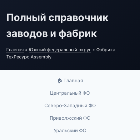
Полный справочник
заводов и фабрик
Главная
»
Южный федеральный округ
» Фабрика
ТехРесурс Assembly
🏠 Главная
Центральный ФО
Северо-Западный ФО
Приволжский ФО
Уральский ФО