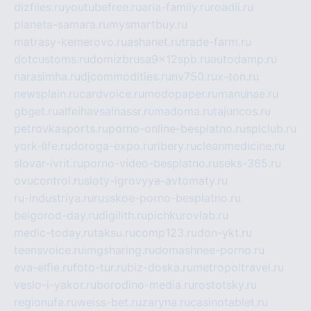
dizfiles.ru
youtubefree.ru
aria-family.ru
roadli.ru
planeta-samara.ru
mysmartbuy.ru
matrasy-kemerovo.ru
ashanet.ru
trade-farm.ru
dotcustoms.ru
domizbrusa9x12spb.ru
autodamp.ru
narasimha.ru
djcommodities.ru
nv750.ru
x-ton.ru
newsplain.ru
cardvoice.ru
modopaper.ru
manunae.ru
gbget.ru
alfeihavsalnassr.ru
madoma.ru
tajuncos.ru
petrovkasports.ru
porno-online-besplatno.ru
splclub.ru
york-life.ru
doroga-expo.ru
ribery.ru
cleanmedicine.ru
slovar-ivrit.ru
porno-video-besplatno.ru
seks-365.ru
ovucontrol.ru
sloty-igrovyye-avtomaty.ru
ru-industriya.ru
russkoe-porno-besplatno.ru
belgorod-day.ru
digilith.ru
pichkurovlab.ru
medic-today.ru
taksu.ru
comp123.ru
don-ykt.ru
teensvoice.ru
imgsharing.ru
domashnee-porno.ru
eva-elfie.ru
foto-tur.ru
biz-doska.ru
metropoltravel.ru
veslo-i-yakor.ru
borodino-media.ru
rostotsky.ru
regionufa.ru
weiss-bet.ru
zaryna.ru
casinotablet.ru