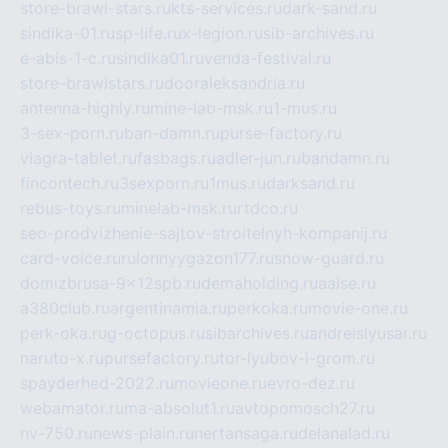
store-brawl-stars.ru
kts-services.ru
dark-sand.ru
sindika-01.ru
sp-life.ru
x-legion.ru
sib-archives.ru
e-abis-1-c.ru
sindika01.ru
venda-festival.ru
store-brawlstars.ru
dooraleksandria.ru
antenna-highly.ru
mine-lab-msk.ru
1-mus.ru
3-sex-porn.ru
ban-damn.ru
purse-factory.ru
viagra-tablet.ru
fasbags.ru
adler-jun.ru
bandamn.ru
fincontech.ru
3sexporn.ru
1mus.ru
darksand.ru
rebus-toys.ru
minelab-msk.ru
rtdco.ru
seo-prodvizhenie-sajtov-stroitelnyh-kompanij.ru
card-voice.ru
rulonnyygazon177.ru
snow-guard.ru
domizbrusa-9x12spb.ru
demaholding.ru
aalse.ru
a380club.ru
argentinamia.ru
perkoka.ru
movie-one.ru
perk-oka.ru
g-octopus.ru
sibarchives.ru
andreislyusar.ru
naruto-x.ru
pursefactory.ru
tor-lyubov-i-grom.ru
spayderhed-2022.ru
movieone.ru
evro-dez.ru
webamator.ru
ma-absolut1.ru
avtopomosch27.ru
nv-750.ru
news-plain.ru
nertansaga.ru
delanalad.ru