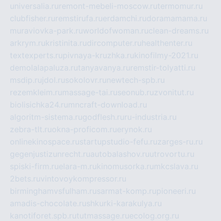
universalia.ru
remont-mebeli-moscow.ru
termomur.ru
clubfisher.ru
remstirufa.ru
erdamchi.ru
doramamama.ru
muraviovka-park.ru
worldofwoman.ru
clean-dreams.ru
arkrym.ru
kristinita.ru
dircomputer.ru
healthenter.ru
textexperts.ru
pivnaya-kruzhka.ru
kinofilmy-2021.ru
demolalapaluza.ru
tanyavanya.ru
remstir-tolyatti.ru
msdip.ru
jdol.ru
sokolovr.ru
newtech-spb.ru
rezemkleim.ru
massage-tai.ru
seonub.ru
zvonitut.ru
biolisichka24.ru
mncraft-download.ru
algoritm-sistema.ru
godflesh.ru
ru-industria.ru
zebra-tlt.ru
okna-proficom.ru
erynok.ru
onlinekinospace.ru
startupstudio-fefu.ru
zarges-ru.ru
gegenjustizunrecht.ru
autobalashov.ru
utrovortu.ru
spiski-firm.ru
elara-m.ru
kinomusorka.ru
mkcslava.ru
2bets.ru
vintovoykompressor.ru
birminghamvsfulham.ru
sarmat-komp.ru
pioneeri.ru
amadis-chocolate.ru
shkurki-karakulya.ru
kanotiforet.spb.ru
tutmassage.ru
ecolog.org.ru