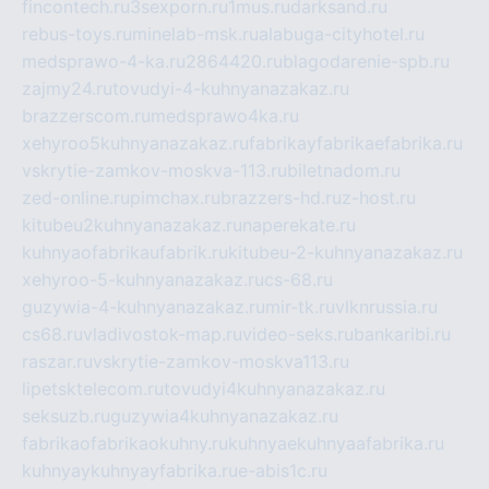
fincontech.ru
3sexporn.ru
1mus.ru
darksand.ru
rebus-toys.ru
minelab-msk.ru
alabuga-cityhotel.ru
medsprawo-4-ka.ru
2864420.ru
blagodarenie-spb.ru
zajmy24.ru
tovudyi-4-kuhnyanazakaz.ru
brazzerscom.ru
medsprawo4ka.ru
xehyroo5kuhnyanazakaz.ru
fabrikayfabrikaefabrika.ru
vskrytie-zamkov-moskva-113.ru
biletnadom.ru
zed-online.ru
pimchax.ru
brazzers-hd.ru
z-host.ru
kitubeu2kuhnyanazakaz.ru
naperekate.ru
kuhnyaofabrikaufabrik.ru
kitubeu-2-kuhnyanazakaz.ru
xehyroo-5-kuhnyanazakaz.ru
cs-68.ru
guzywia-4-kuhnyanazakaz.ru
mir-tk.ru
vlknrussia.ru
cs68.ru
vladivostok-map.ru
video-seks.ru
bankaribi.ru
raszar.ru
vskrytie-zamkov-moskva113.ru
lipetsktelecom.ru
tovudyi4kuhnyanazakaz.ru
seksuzb.ru
guzywia4kuhnyanazakaz.ru
fabrikaofabrikaokuhny.ru
kuhnyaekuhnyaafabrika.ru
kuhnyaykuhnyayfabrika.ru
e-abis1c.ru