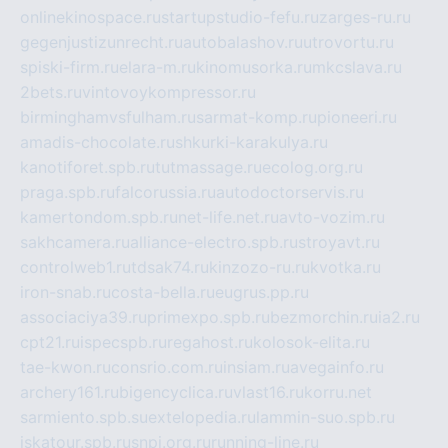
onlinekinospace.ru
startupstudio-fefu.ru
zarges-ru.ru
gegenjustizunrecht.ru
autobalashov.ru
utrovortu.ru
spiski-firm.ru
elara-m.ru
kinomusorka.ru
mkcslava.ru
2bets.ru
vintovoykompressor.ru
birminghamvsfulham.ru
sarmat-komp.ru
pioneeri.ru
amadis-chocolate.ru
shkurki-karakulya.ru
kanotiforet.spb.ru
tutmassage.ru
ecolog.org.ru
praga.spb.ru
falcorussia.ru
autodoctorservis.ru
kamertondom.spb.ru
net-life.net.ru
avto-vozim.ru
sakhcamera.ru
alliance-electro.spb.ru
stroyavt.ru
controlweb1.ru
tdsak74.ru
kinzozo-ru.ru
kvotka.ru
iron-snab.ru
costa-bella.ru
eugrus.pp.ru
associaciya39.ru
primexpo.spb.ru
bezmorchin.ru
ia2.ru
cpt21.ru
ispecspb.ru
regahost.ru
kolosok-elita.ru
tae-kwon.ru
consrio.com.ru
insiam.ru
avegainfo.ru
archery161.ru
bigencyclica.ru
vlast16.ru
korru.net
sarmiento.spb.su
extelopedia.ru
lammin-suo.spb.ru
iskatour.spb.ru
snpi.org.ru
running-line.ru