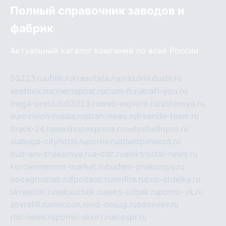
Полный справочник заводов и
фабрик
Актуальный каталог компаний по всей России
03223.ru
ufille.ru
krasotata.ru
prazdnikdushi.ru
veetbox.ru
cinemapost.ru
ciam-fr.ru
kraft-you.ru
mega-press.ru
03223.ru
web-explore.ru
rastenuya.ru
eurovision-russia.ru
strah-news.ru
freeride-team.ru
itrack-24.ru
sexshopexpress.ru
autostudiopro.ru
alabuga-cityhotel.ru
pornv.ru
atlantpereezd.ru
bud-em-znakomye.ru
a-cdc.ru
elektrostal-news.ru
korolevremont-market.ru
budem-znakomye.ru
oooagrosnab.ru
fpodaso.ru
emfire.ru
pro-otdelky.ru
ukrasotki.ru
seksuzbek.ru
seks-uzbek.ru
porno-vk.ru
sovratili.ru
olecoon.ru
vd-dosug.ru
adonyev.ru
rbc-news.ru
porno-skvirt.ru
krospr.ru