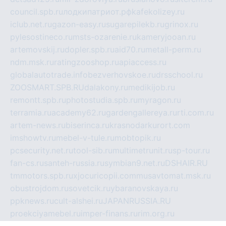
council.spb.ru
лодкипатриот.рф
kafekolizey.ru
iclub.net.ru
gazon-easy.ru
sugarepilekb.ru
grinox.ru
pylesostineco.ru
msts-ozarenie.ru
kameryjooan.ru
artemovskij.ru
dopler.spb.ru
aid70.ru
metall-perm.ru
ndm.msk.ru
ratingzooshop.ru
apiaccess.ru
globalautotrade.info
bezverhovskoe.ru
drsschool.ru
ZOOSMART.SPB.RU
dalakony.ru
medikijob.ru
remontt.spb.ru
photostudia.spb.ru
myragon.ru
terramia.ru
academy62.ru
gardengallereya.ru
rti.com.ru
artem-news.ru
biserinca.ru
krasnodarkurort.com
imshowtv.ru
mebel-v-tule.ru
mobtopik.ru
pcsecurity.net.ru
tool-sib.ru
multimetrunit.ru
sp-tour.ru
fan-cs.ru
santeh-russia.ru
symbian9.net.ru
DSHAIR.RU
tmmotors.spb.ru
xjocuricopii.com
musavtomat.msk.ru
obustrojdom.ru
sovetcik.ru
ybaranovskaya.ru
ppknews.ru
cult-alshei.ru
JAPANRUSSIA.RU
proekciyamebel.ru
imper-finans.ru
rim.org.ru