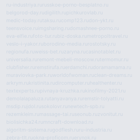
ru-industriya.ru
russkoe-porno-besplatno.ru
belgorod-day.ru
digilith.ru
pichkurovlab.ru
medic-today.ru
taksu.ru
comp123.ru
don-ykt.ru
teensvoice.ru
imgsharing.ru
domashnee-porno.ru
eva-elfie.ru
foto-tur.ru
biz-doska.ru
metropoltravel.ru
veslo-i-yakor.ru
borodino-media.ru
rostotsky.ru
regionufa.ru
weiss-bet.ru
zaryna.ru
casinotablet.ru
universalia.ru
remont-mebeli-moscow.ru
termomur.ru
clubfisher.ru
remstirufa.ru
erdamchi.ru
doramamama.ru
muraviovka-park.ru
worldofwoman.ru
clean-dreams.ru
arkrym.ru
kristinita.ru
dircomputer.ru
healthenter.ru
textexperts.ru
pivnaya-kruzhka.ru
kinofilmy-2021.ru
demolalapaluza.ru
tanyavanya.ru
remstir-tolyatti.ru
msdip.ru
jdol.ru
sokolovr.ru
newtech-spb.ru
rezemkleim.ru
massage-tai.ru
seonub.ru
zvonitut.ru
biolisichka24.ru
mncraft-download.ru
algoritm-sistema.ru
godflesh.ru
ru-industria.ru
zebra-tlt.ru
okna-proficom.ru
erynok.ru