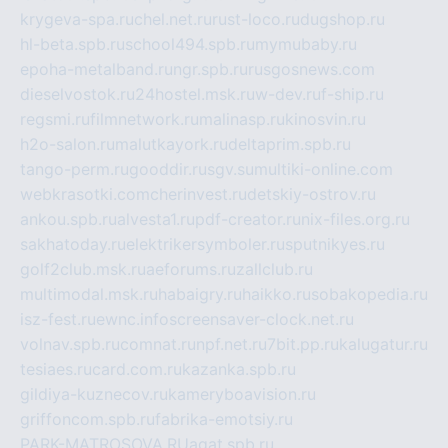
krygeva-spa.ru
chel.net.ru
rust-loco.ru
dugshop.ru
hl-beta.spb.ru
school494.spb.ru
mymubaby.ru
epoha-metalband.ru
ngr.spb.ru
rusgosnews.com
dieselvostok.ru
24hostel.msk.ru
w-dev.ru
f-ship.ru
regsmi.ru
filmnetwork.ru
malinasp.ru
kinosvin.ru
h2o-salon.ru
malutkayork.ru
deltaprim.spb.ru
tango-perm.ru
gooddir.ru
sgv.su
multiki-online.com
webkrasotki.com
cherinvest.ru
detskiy-ostrov.ru
ankou.spb.ru
alvesta1.ru
pdf-creator.ru
nix-files.org.ru
sakhatoday.ru
elektrikersymboler.ru
sputnikyes.ru
golf2club.msk.ru
aeforums.ru
zallclub.ru
multimodal.msk.ru
habaigry.ru
haikko.ru
sobakopedia.ru
isz-fest.ru
ewnc.info
screensaver-clock.net.ru
volnav.spb.ru
comnat.ru
npf.net.ru
7bit.pp.ru
kalugatur.ru
tesiaes.ru
card.com.ru
kazanka.spb.ru
gildiya-kuznecov.ru
kameryboavision.ru
griffoncom.spb.ru
fabrika-emotsiy.ru
PARK-MATROSOVA.RU
agat.spb.ru