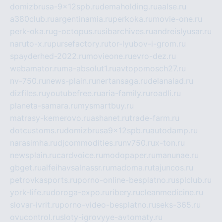
domizbrusa-9x12spb.ru
demaholding.ru
aalse.ru
a380club.ru
argentinamia.ru
perkoka.ru
movie-one.ru
perk-oka.ru
g-octopus.ru
sibarchives.ru
andreislyusar.ru
naruto-x.ru
pursefactory.ru
tor-lyubov-i-grom.ru
spayderhed-2022.ru
movieone.ru
evro-dez.ru
webamator.ru
ma-absolut1.ru
avtopomosch27.ru
nv-750.ru
news-plain.ru
nertansaga.ru
delanalad.ru
dizfiles.ru
youtubefree.ru
aria-family.ru
roadli.ru
planeta-samara.ru
mysmartbuy.ru
matrasy-kemerovo.ru
ashanet.ru
trade-farm.ru
dotcustoms.ru
domizbrusa9x12spb.ru
autodamp.ru
narasimha.ru
djcommodities.ru
nv750.ru
x-ton.ru
newsplain.ru
cardvoice.ru
modopaper.ru
manunae.ru
gbget.ru
alfeihavsalnassr.ru
madoma.ru
tajuncos.ru
petrovkasports.ru
porno-online-besplatno.ru
splclub.ru
york-life.ru
doroga-expo.ru
ribery.ru
cleanmedicine.ru
slovar-ivrit.ru
porno-video-besplatno.ru
seks-365.ru
ovucontrol.ru
sloty-igrovyye-avtomaty.ru