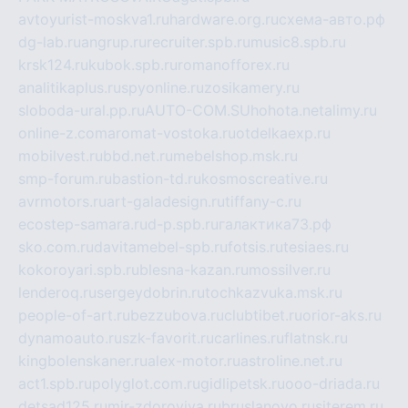
avtoyurist-moskva1.ru
hardware.org.ru
схема-авто.рф
dg-lab.ru
angrup.ru
recruiter.spb.ru
music8.spb.ru
krsk124.ru
kubok.spb.ru
romanofforex.ru
analitikaplus.ru
spyonline.ru
zosikamery.ru
sloboda-ural.pp.ru
AUTO-COM.SU
hohota.net
alimy.ru
online-z.com
aromat-vostoka.ru
otdelkaexp.ru
mobilvest.ru
bbd.net.ru
mebelshop.msk.ru
smp-forum.ru
bastion-td.ru
kosmoscreative.ru
avrmotors.ru
art-galadesign.ru
tiffany-c.ru
ecostep-samara.ru
d-p.spb.ru
галактика73.рф
sko.com.ru
davitamebel-spb.ru
fotsis.ru
tesiaes.ru
kokoroyari.spb.ru
blesna-kazan.ru
mossilver.ru
lenderoq.ru
sergeydobrin.ru
tochkazvuka.msk.ru
people-of-art.ru
bezzubova.ru
clubtibet.ru
orior-aks.ru
dynamoauto.ru
szk-favorit.ru
carlines.ru
flatnsk.ru
kingbolenskaner.ru
alex-motor.ru
astroline.net.ru
act1.spb.ru
polyglot.com.ru
gidlipetsk.ru
ooo-driada.ru
detsad125.ru
mir-zdoroviya.ru
bruslanovo.ru
siterem.ru