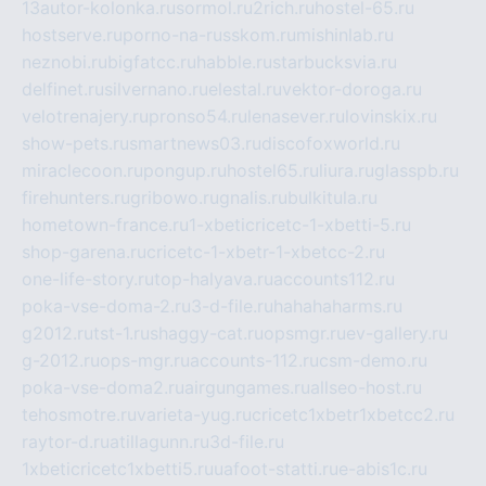
13autor-kolonka.ru
sormol.ru
2rich.ru
hostel-65.ru
hostserve.ru
porno-na-russkom.ru
mishinlab.ru
neznobi.ru
bigfatcc.ru
habble.ru
starbucksvia.ru
delfinet.ru
silvernano.ru
elestal.ru
vektor-doroga.ru
velotrenajery.ru
pronso54.ru
lenasever.ru
lovinskix.ru
show-pets.ru
smartnews03.ru
discofoxworld.ru
miraclecoon.ru
pongup.ru
hostel65.ru
liura.ru
glasspb.ru
firehunters.ru
gribowo.ru
gnalis.ru
bulkitula.ru
hometown-france.ru
1-xbeticricetc-1-xbetti-5.ru
shop-garena.ru
cricetc-1-xbetr-1-xbetcc-2.ru
one-life-story.ru
top-halyava.ru
accounts112.ru
poka-vse-doma-2.ru
3-d-file.ru
hahahaharms.ru
g2012.ru
tst-1.ru
shaggy-cat.ru
opsmgr.ru
ev-gallery.ru
g-2012.ru
ops-mgr.ru
accounts-112.ru
csm-demo.ru
poka-vse-doma2.ru
airgungames.ru
allseo-host.ru
tehosmotre.ru
varieta-yug.ru
cricetc1xbetr1xbetcc2.ru
raytor-d.ru
atillagunn.ru
3d-file.ru
1xbeticricetc1xbetti5.ru
uafoot-statti.ru
e-abis1c.ru