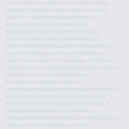
store-brawl-stars.ru
kts-services.ru
dark-sand.ru
sindika-01.ru
sp-life.ru
x-legion.ru
sib-archives.ru
e-abis-1-c.ru
sindika01.ru
venda-festival.ru
store-brawlstars.ru
dooraleksandria.ru
antenna-highly.ru
mine-lab-msk.ru
1-mus.ru
3-sex-porn.ru
ban-damn.ru
purse-factory.ru
viagra-tablet.ru
fasbags.ru
adler-jun.ru
bandamn.ru
fincontech.ru
3sexporn.ru
1mus.ru
darksand.ru
rebus-toys.ru
minelab-msk.ru
alabuga-cityhotel.ru
medsprawo-4-ka.ru
2864420.ru
blagodarenie-spb.ru
zajmy24.ru
tovudyi-4-kuhnyanazakaz.ru
brazzerscom.ru
medsprawo4ka.ru
xehyroo5kuhnyanazakaz.ru
fabrikayfabrikaefabrika.ru
vskrytie-zamkov-moskva-113.ru
biletnadom.ru
zed-online.ru
pimchax.ru
brazzers-hd.ru
z-host.ru
kitubeu2kuhnyanazakaz.ru
naperekate.ru
kuhnyaofabrikaufabrik.ru
kitubeu-2-kuhnyanazakaz.ru
xehyroo-5-kuhnyanazakaz.ru
cs-68.ru