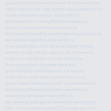
guzywia-4-kuhnyanazakaz.ru
mir-tk.ru
vlknrussia.ru
cs68.ru
vladivostok-map.ru
video-seks.ru
bankaribi.ru
raszar.ru
vskrytie-zamkov-moskva113.ru
lipetsktelecom.ru
tovudyi4kuhnyanazakaz.ru
seksuzb.ru
guzywia4kuhnyanazakaz.ru
fabrikaofabrikaokuhny.ru
kuhnyaekuhnyaafabrika.ru
kuhnyaykuhnyayfabrika.ru
e-abis1c.ru
store-brawl-stars.ru
kts-services.ru
dark-sand.ru
sindika-01.ru
sp-life.ru
x-legion.ru
sib-archives.ru
e-abis-1-c.ru
sindika01.ru
venda-festival.ru
store-brawlstars.ru
dooraleksandria.ru
antenna-highly.ru
mine-lab-msk.ru
1-mus.ru
3-sex-porn.ru
ban-damn.ru
purse-factory.ru
viagra-tablet.ru
fasbags.ru
adler-jun.ru
bandamn.ru
fincontech.ru
3sexporn.ru
1mus.ru
darksand.ru
rebus-toys.ru
minelab-msk.ru
rtdco.ru
seo-prodvizhenie-sajtov-stroitelnyh-kompanij.ru
card-voice.ru
rulonnyygazon177.ru
snow-guard.ru