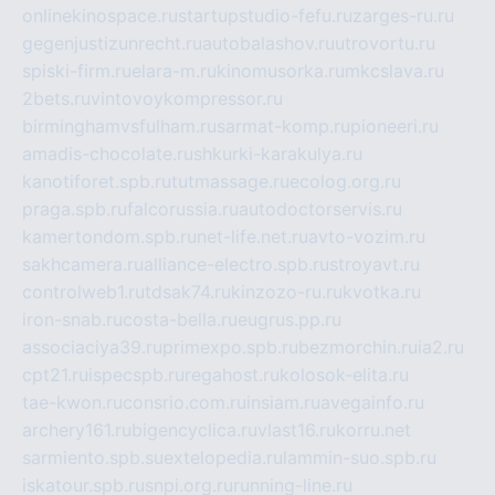
onlinekinospace.ru
startupstudio-fefu.ru
zarges-ru.ru
gegenjustizunrecht.ru
autobalashov.ru
utrovortu.ru
spiski-firm.ru
elara-m.ru
kinomusorka.ru
mkcslava.ru
2bets.ru
vintovoykompressor.ru
birminghamvsfulham.ru
sarmat-komp.ru
pioneeri.ru
amadis-chocolate.ru
shkurki-karakulya.ru
kanotiforet.spb.ru
tutmassage.ru
ecolog.org.ru
praga.spb.ru
falcorussia.ru
autodoctorservis.ru
kamertondom.spb.ru
net-life.net.ru
avto-vozim.ru
sakhcamera.ru
alliance-electro.spb.ru
stroyavt.ru
controlweb1.ru
tdsak74.ru
kinzozo-ru.ru
kvotka.ru
iron-snab.ru
costa-bella.ru
eugrus.pp.ru
associaciya39.ru
primexpo.spb.ru
bezmorchin.ru
ia2.ru
cpt21.ru
ispecspb.ru
regahost.ru
kolosok-elita.ru
tae-kwon.ru
consrio.com.ru
insiam.ru
avegainfo.ru
archery161.ru
bigencyclica.ru
vlast16.ru
korru.net
sarmiento.spb.su
extelopedia.ru
lammin-suo.spb.ru
iskatour.spb.ru
snpi.org.ru
running-line.ru