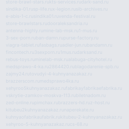
store-brawl-stars.ru
kts-services.ru
dark-sand.ru
sindika-01.ru
sp-life.ru
x-legion.ru
sib-archives.ru
e-abis-1-c.ru
sindika01.ru
venda-festival.ru
store-brawlstars.ru
dooraleksandria.ru
antenna-highly.ru
mine-lab-msk.ru
1-mus.ru
3-sex-porn.ru
ban-damn.ru
purse-factory.ru
viagra-tablet.ru
fasbags.ru
adler-jun.ru
bandamn.ru
fincontech.ru
3sexporn.ru
1mus.ru
darksand.ru
rebus-toys.ru
minelab-msk.ru
alabuga-cityhotel.ru
medsprawo-4-ka.ru
2864420.ru
blagodarenie-spb.ru
zajmy24.ru
tovudyi-4-kuhnyanazakaz.ru
brazzerscom.ru
medsprawo4ka.ru
xehyroo5kuhnyanazakaz.ru
fabrikayfabrikaefabrika.ru
vskrytie-zamkov-moskva-113.ru
biletnadom.ru
zed-online.ru
pimchax.ru
brazzers-hd.ru
z-host.ru
kitubeu2kuhnyanazakaz.ru
naperekate.ru
kuhnyaofabrikaufabrik.ru
kitubeu-2-kuhnyanazakaz.ru
xehyroo-5-kuhnyanazakaz.ru
cs-68.ru