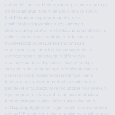
avtoyurist-moskva1.ru
hardware.org.ru
схема-авто.рф
dg-lab.ru
angrup.ru
recruiter.spb.ru
music8.spb.ru
krsk124.ru
kubok.spb.ru
romanofforex.ru
analitikaplus.ru
spyonline.ru
zosikamery.ru
sloboda-ural.pp.ru
AUTO-COM.SU
hohota.net
alimy.ru
online-z.com
aromat-vostoka.ru
otdelkaexp.ru
mobilvest.ru
bbd.net.ru
mebelshop.msk.ru
smp-forum.ru
bastion-td.ru
kosmoscreative.ru
avrmotors.ru
art-galadesign.ru
tiffany-c.ru
ecostep-samara.ru
d-p.spb.ru
галактика73.рф
sko.com.ru
davitamebel-spb.ru
fotsis.ru
tesiaes.ru
kokoroyari.spb.ru
blesna-kazan.ru
mossilver.ru
lenderoq.ru
sergeydobrin.ru
tochkazvuka.msk.ru
people-of-art.ru
bezzubova.ru
clubtibet.ru
orior-aks.ru
dynamoauto.ru
szk-favorit.ru
carlines.ru
flatnsk.ru
kingbolenskaner.ru
alex-motor.ru
astroline.net.ru
act1.spb.ru
polyglot.com.ru
gidlipetsk.ru
ooo-driada.ru
detsad125.ru
mir-zdoroviya.ru
bruslanovo.ru
siterem.ru