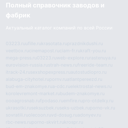
Полный справочник заводов и
фабрик
Актуальный каталог компаний по всей России
03223.ru
ufille.ru
krasotata.ru
prazdnikdushi.ru
veetbox.ru
cinemapost.ru
ciam-fr.ru
kraft-you.ru
mega-press.ru
03223.ru
web-explore.ru
rastenuya.ru
eurovision-russia.ru
strah-news.ru
freeride-team.ru
itrack-24.ru
sexshopexpress.ru
autostudiopro.ru
alabuga-cityhotel.ru
pornv.ru
atlantpereezd.ru
bud-em-znakomye.ru
a-cdc.ru
elektrostal-news.ru
korolevremont-market.ru
budem-znakomye.ru
oooagrosnab.ru
fpodaso.ru
emfire.ru
pro-otdelky.ru
ukrasotki.ru
seksuzbek.ru
seks-uzbek.ru
porno-vk.ru
sovratili.ru
olecoon.ru
vd-dosug.ru
adonyev.ru
rbc-news.ru
porno-skvirt.ru
krospr.ru