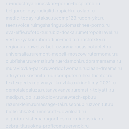
ru-industriya.ru
russkoe-porno-besplatno.ru
belgorod-day.ru
digilith.ru
pichkurovlab.ru
medic-today.ru
taksu.ru
comp123.ru
don-ykt.ru
teensvoice.ru
imgsharing.ru
domashnee-porno.ru
eva-elfie.ru
foto-tur.ru
biz-doska.ru
metropoltravel.ru
veslo-i-yakor.ru
borodino-media.ru
rostotsky.ru
regionufa.ru
weiss-bet.ru
zaryna.ru
casinotablet.ru
universalia.ru
remont-mebeli-moscow.ru
termomur.ru
clubfisher.ru
remstirufa.ru
erdamchi.ru
doramamama.ru
muraviovka-park.ru
worldofwoman.ru
clean-dreams.ru
arkrym.ru
kristinita.ru
dircomputer.ru
healthenter.ru
textexperts.ru
pivnaya-kruzhka.ru
kinofilmy-2021.ru
demolalapaluza.ru
tanyavanya.ru
remstir-tolyatti.ru
msdip.ru
jdol.ru
sokolovr.ru
newtech-spb.ru
rezemkleim.ru
massage-tai.ru
seonub.ru
zvonitut.ru
biolisichka24.ru
mncraft-download.ru
algoritm-sistema.ru
godflesh.ru
ru-industria.ru
zebra-tlt.ru
okna-proficom.ru
erynok.ru