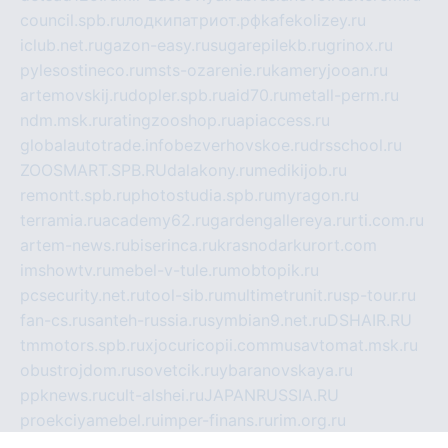
council.spb.ru
лодкипатриот.рф
kafekolizey.ru
iclub.net.ru
gazon-easy.ru
sugarepilekb.ru
grinox.ru
pylesostineco.ru
msts-ozarenie.ru
kameryjooan.ru
artemovskij.ru
dopler.spb.ru
aid70.ru
metall-perm.ru
ndm.msk.ru
ratingzooshop.ru
apiaccess.ru
globalautotrade.info
bezverhovskoe.ru
drsschool.ru
ZOOSMART.SPB.RU
dalakony.ru
medikijob.ru
remontt.spb.ru
photostudia.spb.ru
myragon.ru
terramia.ru
academy62.ru
gardengallereya.ru
rti.com.ru
artem-news.ru
biserinca.ru
krasnodarkurort.com
imshowtv.ru
mebel-v-tule.ru
mobtopik.ru
pcsecurity.net.ru
tool-sib.ru
multimetrunit.ru
sp-tour.ru
fan-cs.ru
santeh-russia.ru
symbian9.net.ru
DSHAIR.RU
tmmotors.spb.ru
xjocuricopii.com
musavtomat.msk.ru
obustrojdom.ru
sovetcik.ru
ybaranovskaya.ru
ppknews.ru
cult-alshei.ru
JAPANRUSSIA.RU
proekciyamebel.ru
imper-finans.ru
rim.org.ru
glamourai.ru
brassminus.ru
zabor-pro.ru
ftn.pp.ru