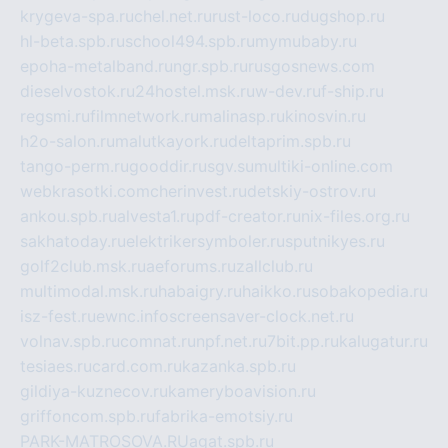
krygeva-spa.ru
chel.net.ru
rust-loco.ru
dugshop.ru
hl-beta.spb.ru
school494.spb.ru
mymubaby.ru
epoha-metalband.ru
ngr.spb.ru
rusgosnews.com
dieselvostok.ru
24hostel.msk.ru
w-dev.ru
f-ship.ru
regsmi.ru
filmnetwork.ru
malinasp.ru
kinosvin.ru
h2o-salon.ru
malutkayork.ru
deltaprim.spb.ru
tango-perm.ru
gooddir.ru
sgv.su
multiki-online.com
webkrasotki.com
cherinvest.ru
detskiy-ostrov.ru
ankou.spb.ru
alvesta1.ru
pdf-creator.ru
nix-files.org.ru
sakhatoday.ru
elektrikersymboler.ru
sputnikyes.ru
golf2club.msk.ru
aeforums.ru
zallclub.ru
multimodal.msk.ru
habaigry.ru
haikko.ru
sobakopedia.ru
isz-fest.ru
ewnc.info
screensaver-clock.net.ru
volnav.spb.ru
comnat.ru
npf.net.ru
7bit.pp.ru
kalugatur.ru
tesiaes.ru
card.com.ru
kazanka.spb.ru
gildiya-kuznecov.ru
kameryboavision.ru
griffoncom.spb.ru
fabrika-emotsiy.ru
PARK-MATROSOVA.RU
agat.spb.ru