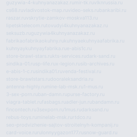
guzywia-4-kuhnyanazakaz.ru
mir-tk.ru
vlknrussia.ru
cs68.ru
vladivostok-map.ru
video-seks.ru
bankaribi.ru
raszar.ru
vskrytie-zamkov-moskva113.ru
lipetsktelecom.ru
tovudyi4kuhnyanazakaz.ru
seksuzb.ru
guzywia4kuhnyanazakaz.ru
fabrikaofabrikaokuhny.ru
kuhnyaekuhnyaafabrika.ru
kuhnyaykuhnyayfabrika.ru
e-abis1c.ru
store-brawl-stars.ru
kts-services.ru
dark-sand.ru
sindika-01.ru
sp-life.ru
x-legion.ru
sib-archives.ru
e-abis-1-c.ru
sindika01.ru
venda-festival.ru
store-brawlstars.ru
dooraleksandria.ru
antenna-highly.ru
mine-lab-msk.ru
1-mus.ru
3-sex-porn.ru
ban-damn.ru
purse-factory.ru
viagra-tablet.ru
fasbags.ru
adler-jun.ru
bandamn.ru
fincontech.ru
3sexporn.ru
1mus.ru
darksand.ru
rebus-toys.ru
minelab-msk.ru
rtdco.ru
seo-prodvizhenie-sajtov-stroitelnyh-kompanij.ru
card-voice.ru
rulonnyygazon177.ru
snow-guard.ru