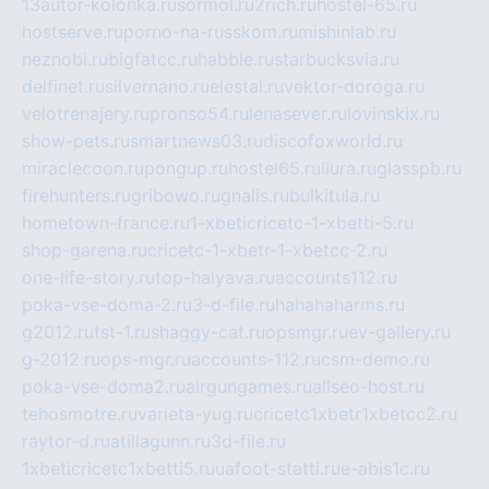
13autor-kolonka.ru
sormol.ru
2rich.ru
hostel-65.ru
hostserve.ru
porno-na-russkom.ru
mishinlab.ru
neznobi.ru
bigfatcc.ru
habble.ru
starbucksvia.ru
delfinet.ru
silvernano.ru
elestal.ru
vektor-doroga.ru
velotrenajery.ru
pronso54.ru
lenasever.ru
lovinskix.ru
show-pets.ru
smartnews03.ru
discofoxworld.ru
miraclecoon.ru
pongup.ru
hostel65.ru
liura.ru
glasspb.ru
firehunters.ru
gribowo.ru
gnalis.ru
bulkitula.ru
hometown-france.ru
1-xbeticricetc-1-xbetti-5.ru
shop-garena.ru
cricetc-1-xbetr-1-xbetcc-2.ru
one-life-story.ru
top-halyava.ru
accounts112.ru
poka-vse-doma-2.ru
3-d-file.ru
hahahaharms.ru
g2012.ru
tst-1.ru
shaggy-cat.ru
opsmgr.ru
ev-gallery.ru
g-2012.ru
ops-mgr.ru
accounts-112.ru
csm-demo.ru
poka-vse-doma2.ru
airgungames.ru
allseo-host.ru
tehosmotre.ru
varieta-yug.ru
cricetc1xbetr1xbetcc2.ru
raytor-d.ru
atillagunn.ru
3d-file.ru
1xbeticricetc1xbetti5.ru
uafoot-statti.ru
e-abis1c.ru